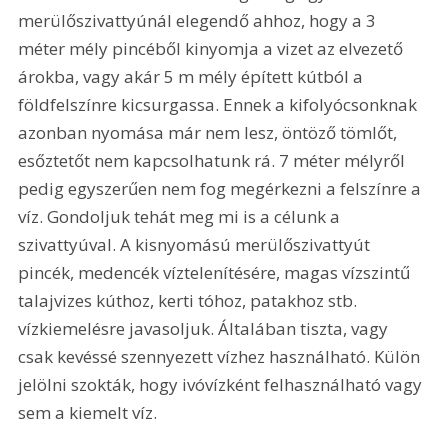
merülőszivattyúnál elegendő ahhoz, hogy a 3 
méter mély pincéből kinyomja a vizet az elvezető 
árokba, vagy akár 5 m mély épített kútból a 
földfelszínre kicsurgassa. Ennek a kifolyócsonknak 
azonban nyomása már nem lesz, öntöző tömlőt, 
esőztetőt nem kapcsolhatunk rá. 7 méter mélyről 
pedig egyszerűen nem fog megérkezni a felszínre a 
víz. Gondoljuk tehát meg mi is a célunk a 
szivattyúval. A kisnyomású merülőszivattyút 
pincék, medencék víztelenítésére, magas vízszintű 
talajvizes kúthoz, kerti tóhoz, patakhoz stb. 
vízkiemelésre javasoljuk. Általában tiszta, vagy 
csak kevéssé szennyezett vízhez használható. Külön 
jelölni szokták, hogy ivóvízként felhasználható vagy 
sem a kiemelt víz.