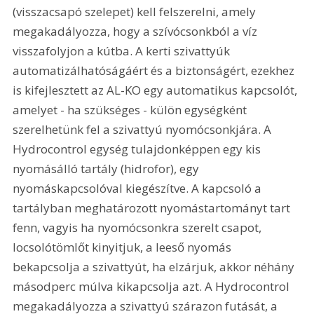
(visszacsapó szelepet) kell felszerelni, amely 
megakadályozza, hogy a szívócsonkból a víz 
visszafolyjon a kútba. A kerti szivattyúk 
automatizálhatóságáért és a biztonságért, ezekhez 
is kifejlesztett az AL-KO egy automatikus kapcsolót, 
amelyet - ha szükséges - külön egységként 
szerelhetünk fel a szivattyú nyomócsonkjára. A 
Hydrocontrol egység tulajdonképpen egy kis 
nyomásálló tartály (hidrofor), egy 
nyomáskapcsolóval kiegészítve. A kapcsoló a 
tartályban meghatározott nyomástartományt tart 
fenn, vagyis ha nyomócsonkra szerelt csapot, 
locsolótömlőt kinyitjuk, a leeső nyomás 
bekapcsolja a szivattyút, ha elzárjuk, akkor néhány 
másodperc múlva kikapcsolja azt. A Hydrocontrol 
megakadályozza a szivattyú szárazon futását, a 