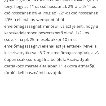
tény, hogy az 1"-os cső hosszának 2%-a, a 3/4"-os 
cső hosszának 8%-a, míg az 1/2"-os cső hosszának 
40%-a ellenállás szempontjából 
emelőmagasságnak minősül. Ez azt jelenti, hogy a 
kereskedelemben beszerezhető olcsó, 1/2"-os 
csövek, ha pl. 25 m-esek, akkor 10 m-es 
emelőmagasságnyi ellenállást jelentenek. Mivel a 
kis szivattyúk csak 6-7 m emelőmagasságúak, a víz 
éppen csak csordogálna belőlük. A szivattyúk 
csatlakozó mérete általában 1", ekkora átmérőjű 
tömlőt kell használni hozzájuk.