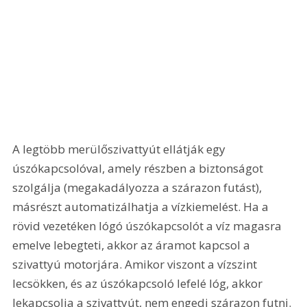
A legtöbb merülőszivattyút ellátják egy 
úszókapcsolóval, amely részben a biztonságot 
szolgálja (megakadályozza a szárazon futást), 
másrészt automatizálhatja a vízkiemelést. Ha a 
rövid vezetéken lógó úszókapcsolót a víz magasra 
emelve lebegteti, akkor az áramot kapcsol a 
szivattyú motorjára. Amikor viszont a vízszint 
lecsökken, és az úszókapcsoló lefelé lóg, akkor 
lekapcsolja a szivattyút, nem engedi szárazon futni. 