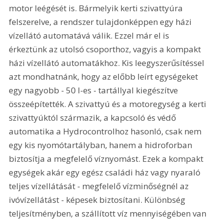
motor leégését is. Bármelyik kerti szivattyúra 
felszerelve, a rendszer tulajdonképpen egy házi 
vízellátó automatává válik. Ezzel már el is 
érkeztünk az utolsó csoporthoz, vagyis a kompakt 
házi vízellátó automatákhoz. Kis leegyszerűsítéssel 
azt mondhatnánk, hogy az előbb leírt egységeket 
egy nagyobb - 50 l-es - tartállyal kiegészítve 
összeépítették. A szivattyú és a motoregység a kerti 
szivattyúktól származik, a kapcsoló és védő 
automatika a Hydrocontrolhoz hasonló, csak nem 
egy kis nyomótartályban, hanem a hidroforban 
biztosítja a megfelelő víznyomást. Ezek a kompakt 
egységek akár egy egész családi ház vagy nyaraló 
teljes vízellátását - megfelelő vízminőségnél az 
ivóvízellátást - képesek biztosítani. Különbség 
teljesítményben, a szállított víz mennyiségében van 