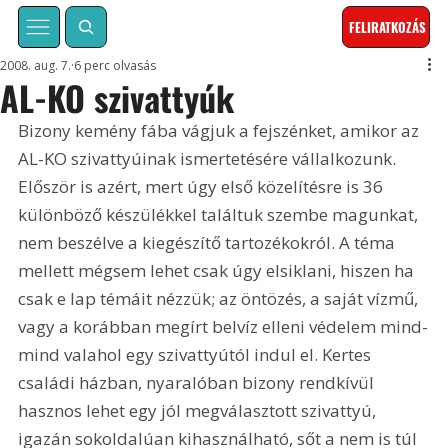
FELIRATKOZÁS
2008. aug. 7.
6 perc olvasás
AL-KO szivattyúk
Bizony kemény fába vágjuk a fejszénket, amikor az 
AL-KO szivattyúinak ismertetésére vállalkozunk. 
Először is azért, mert úgy első közelítésre is 36 
különböző készülékkel találtuk szembe magunkat, 
nem beszélve a kiegészítő tartozékokról. A téma 
mellett mégsem lehet csak úgy elsiklani, hiszen ha 
csak e lap témáit nézzük; az öntözés, a saját vízmű, 
vagy a korábban megírt belvíz elleni védelem mind-
mind valahol egy szivattyútól indul el. Kertes 
családi házban, nyaralóban bizony rendkívül 
hasznos lehet egy jól megválasztott szivattyú, 
igazán sokoldalúan kihasználható, sőt a nem is túl 