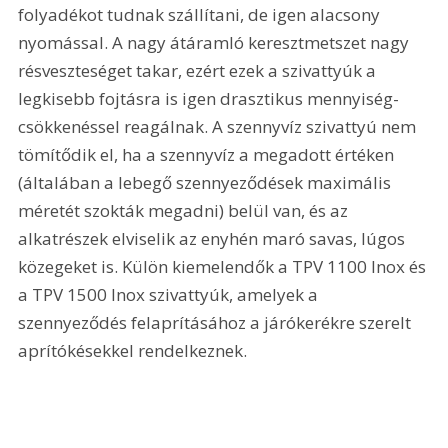
folyadékot tudnak szállítani, de igen alacsony 
nyomással. A nagy átáramló keresztmetszet nagy 
résveszteséget takar, ezért ezek a szivattyúk a 
legkisebb fojtásra is igen drasztikus mennyiség-
csökkenéssel reagálnak. A szennyvíz szivattyú nem 
tömítődik el, ha a szennyvíz a megadott értéken 
(általában a lebegő szennyeződések maximális 
méretét szokták megadni) belül van, és az 
alkatrészek elviselik az enyhén maró savas, lúgos 
közegeket is. Külön kiemelendők a TPV 1100 Inox és 
a TPV 1500 Inox szivattyúk, amelyek a 
szennyeződés felaprításához a járókerékre szerelt 
aprítókésekkel rendelkeznek.