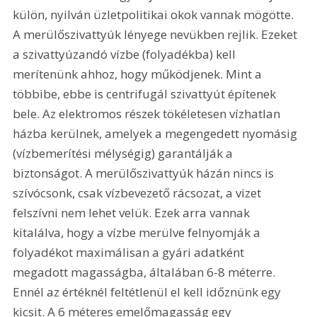
külön, nyilván üzletpolitikai okok vannak mögötte. 
A merülőszivattyúk lényege nevükben rejlik. Ezeket 
a szivattyúzandó vízbe (folyadékba) kell 
merítenünk ahhoz, hogy működjenek. Mint a 
többibe, ebbe is centrifugál szivattyút építenek 
bele. Az elektromos részek tökéletesen vízhatlan 
házba kerülnek, amelyek a megengedett nyomásig 
(vízbemerítési mélységig) garantálják a 
biztonságot. A merülőszivattyúk házán nincs is 
szívócsonk, csak vízbevezető rácsozat, a vizet 
felszívni nem lehet velük. Ezek arra vannak 
kitalálva, hogy a vízbe merülve felnyomják a 
folyadékot maximálisan a gyári adatként 
megadott magasságba, általában 6-8 méterre. 
Ennél az értéknél feltétlenül el kell időznünk egy 
kicsit. A 6 méteres emelőmagasság egy 