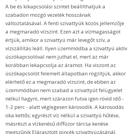
A be és kikapcsolási szintet beállíthatjuk a 
szabadon mozgó vezeték hosszának 
változtatásával. A fenti szivattyúk közös jellemzője 
a megmaradó vízszint. Ezen azt a vízmagasságot 
értjük, amikor a szivattyú már levegőt szív, a 
vízszállítás leáll. Ilyen üzemmódba a szivattyú aktív 
úszókapcsolóval nem juthat el, mert az már 
korábban lekapcsolja az áramot. Ha viszont az 
úszókapcsolót felemelt állapotban rögzítjük, akkor 
elérhető ez a megmaradó vízszint, de ebben az 
üzemmódban nem szabad a szivattyút felügyelet 
nélkül hagyni, mert szárazon futva igen rövid idő - 
1-2 perc - alatt véglegesen károsodik. A károsodás 
oka kettős; egyrészt víz nélkül a szivattyú hűtése, 
másrészt a vízkenésű diffúzor tárcsa kenése 
megszűnik Elárasztott pincék szivattyúzásánál, 