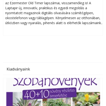
az Ezermester Old Timer lapszámai, visszamenőleg is! A
Laptapir új, innovatív, praktikus és egyedi megoldás a
L
nyomtatott magazinok digitális olvasására számítógépen,
okostelefonon vagy táblagépen. Kényelmesen az otthonában,
útközben vagy nyaralás, pihenés alatt is elérhetők lapszámaink.
ú
Bárhol, bármikor, akár külföldön élve vagy dolgozva is
B
olvashatók az Ezermester lapszámai. A Laptapir kényelmes
megoldás, mert: – t
Kiadványaink