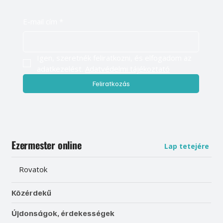
E-mail cím
*
Igen, szeretnék feliratkozni, és elfogadom az 
adatkezelést. 
Adatvédelmi tájékoztató
Feliratkozás
Ezermester online
Lap tetejére
Rovatok
Közérdekű
Újdonságok, érdekességek