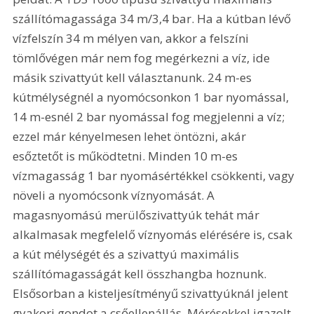
szállítómagassága 34 m/3,4 bar. Ha a kútban lévő 
vízfelszín 34 m mélyen van, akkor a felszíni 
tömlővégen már nem fog megérkezni a víz, ide 
másik szivattyút kell választanunk. 24 m-es 
kútmélységnél a nyomócsonkon 1 bar nyomással, 
14 m-esnél 2 bar nyomással fog megjelenni a víz; 
ezzel már kényelmesen lehet öntözni, akár 
esőztetőt is működtetni. Minden 10 m-es 
vízmagasság 1 bar nyomásértékkel csökkenti, vagy 
növeli a nyomócsonk víznyomását. A 
magasnyomású merülőszivattyúk tehát már 
alkalmasak megfelelő víznyomás elérésére is, csak 
a kút mélységét és a szivattyú maximális 
szállítómagasságát kell összhangba hoznunk. 
Elsősorban a kisteljesítményű szivattyúknál jelent 
gyakori gondot a csőellenállás. Mérésekkel igazolt 