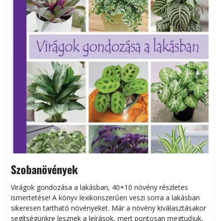
Szobanövények
Virágok gondozása a lakásban, 40+10 növény részletes
ismertetése! A könyv lexikonszerűen veszi sorra a lakásban
s
sikeresen tart­ha­tó növényeket. Már a növény kiválasztásakor
h
segítségünkre lesznek a leírások, mert pontosan megtudjuk,
k