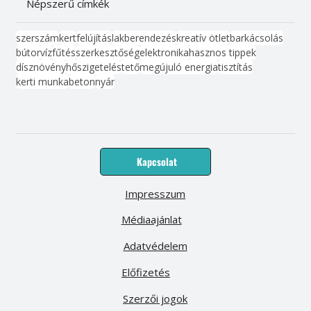
Népszerű címkék
szerszám
kert
felújítás
lakberendezés
kreatív ötlet
barkácsolás
bútor
víz
fűtés
szerkesztőség
elektronika
hasznos tippek
dísznövény
hőszigetelés
tető
megújuló energia
tisztítás
kerti munka
beton
nyár
Kapcsolat
Impresszum
Médiaajánlat
Adatvédelem
Előfizetés
Szerzői jogok