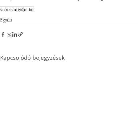
víz
szivattyú
al-ko
Egyéb
Kapcsolódó bejegyzések