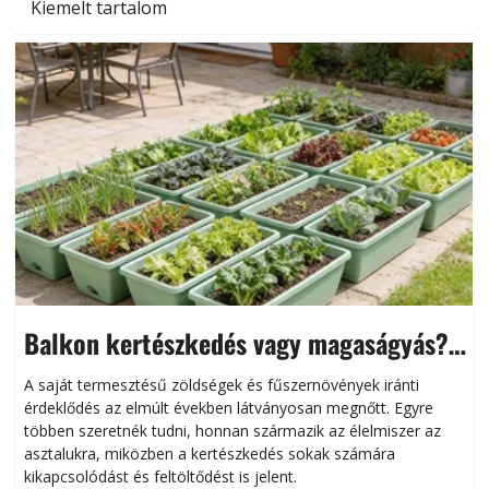
Kiemelt tartalom
Balkon kertészkedés vagy magaságyás?
Helytakarékos kertészkedés
A saját termesztésű zöldségek és fűszernövények iránti
érdeklődés az elmúlt években látványosan megnőtt. Egyre
többen szeretnék tudni, honnan származik az élelmiszer az
l
asztalukra, miközben a kertészkedés sokak számára
kikapcsolódást és feltöltődést is jelent.
é