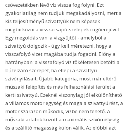
csővezetékben lévő víz vissza fog folyni. Ezt 
gyakorlatilag nem tudjuk megakadályozni, mert a 
kis teljesítményű szivattyúk nem képesek 
megbirkózni a visszacsapó-szelepek rugóerejével. 
Egy megoldás van; a vízgyűjtőt - amelyből a 
szivattyú dolgozik - úgy kell méretezni, hogy a 
visszafolyó vizet magába tudja fogadni. Előny a 
hátrányban; a visszafolyó víz tökéletesen betölti a 
bűzelzáró szerepet, ha ellepi a szivattyú 
szívónyílásait. Újabb kategória, most már eltérő 
műszaki felépítés és más felhasználási terület a 
kerti szivattyú. Ezeknél viszonylag jól elkülöníthető 
a villamos motor egység és maga a szivattyúrész, a 
motor szárazon működik, vízbe nem tehető. A 
műszaki adatok között a maximális szívómélység 
és a szállító magasság külön válik. Az előbbi azt 