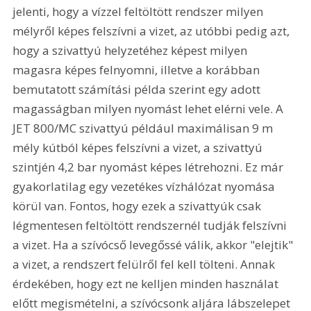
jelenti, hogy a vízzel feltöltött rendszer milyen 
mélyről képes felszívni a vizet, az utóbbi pedig azt, 
hogy a szivattyú helyzetéhez képest milyen 
magasra képes felnyomni, illetve a korábban 
bemutatott számítási példa szerint egy adott 
magasságban milyen nyomást lehet elérni vele. A 
JET 800/MC szivattyú például maximálisan 9 m 
mély kútból képes felszívni a vizet, a szivattyú 
szintjén 4,2 bar nyomást képes létrehozni. Ez már 
gyakorlatilag egy vezetékes vízhálózat nyomása 
körül van. Fontos, hogy ezek a szivattyúk csak 
légmentesen feltöltött rendszernél tudják felszívni 
a vizet. Ha a szívócső levegőssé válik, akkor "elejtik" 
a vizet, a rendszert felülről fel kell tölteni. Annak 
érdekében, hogy ezt ne kelljen minden használat 
előtt megismételni, a szívócsonk aljára lábszelepet 