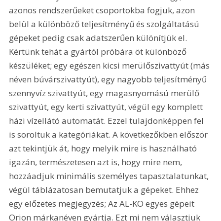
azonos rendszerűeket csoportokba fogjuk, azon 
belül a különböző teljesítményű és szolgáltatású 
gépeket pedig csak adatszerűen különítjük el. 
Kértünk tehát a gyártól próbára öt különböző 
készüléket; egy egészen kicsi merülőszivattyút (más 
néven búvárszivattyút), egy nagyobb teljesítményű 
szennyvíz szivattyút, egy magasnyomású merülő 
szivattyút, egy kerti szivattyút, végül egy komplett 
házi vízellátó automatát. Ezzel tulajdonképpen fel 
is soroltuk a kategóriákat. A következőkben először 
azt tekintjük át, hogy melyik mire is használható 
igazán, természetesen azt is, hogy mire nem, 
hozzáadjuk minimális személyes tapasztalatunkat, 
végül táblázatosan bemutatjuk a gépeket. Ehhez 
egy előzetes megjegyzés; Az AL-KO egyes gépeit 
Orion márkanéven gyártja. Ezt mi nem választjuk 