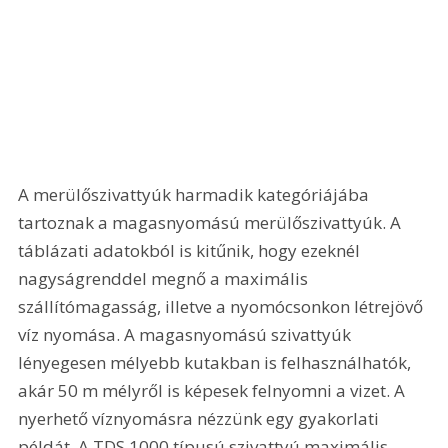
A merülőszivattyúk harmadik kategóriájába 
tartoznak a magasnyomású merülőszivattyúk. A 
táblázati adatokból is kitűnik, hogy ezeknél 
nagyságrenddel megnő a maximális 
szállítómagasság, illetve a nyomócsonkon létrejövő 
víz nyomása. A magasnyomású szivattyúk 
lényegesen mélyebb kutakban is felhasználhatók, 
akár 50 m mélyről is képesek felnyomni a vizet. A 
nyerhető víznyomásra nézzünk egy gyakorlati 
példát. A TDS 1000 típusú szivattyú maximális 