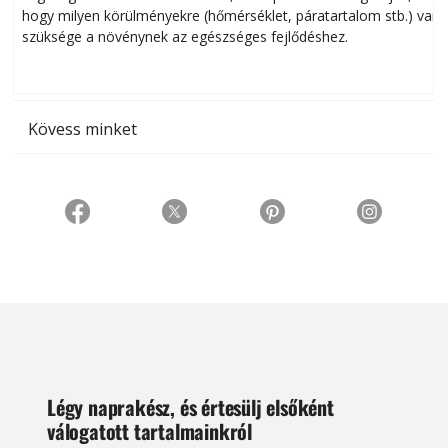
hogy milyen körülményekre (hőmérséklet, páratartalom stb.) van
szüksége a növénynek az egészséges fejlődéshez.
t
Kövess minket
Légy naprakész, és értesülj elsőként
válogatott tartalmainkról