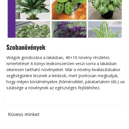
Szobanövények
Virágok gondozása a lakásban, 40+10 növény részletes
ismertetése! A könyv lexikonszerűen veszi sorra a lakásban
s
sikeresen tart­ha­tó növényeket. Már a növény kiválasztásakor
h
segítségünkre lesznek a leírások, mert pontosan megtudjuk,
k
hogy milyen körülményekre (hőmérséklet, páratartalom stb.) van
szüksége a növénynek az egészséges fejlődéshez.
t
Kövess minket