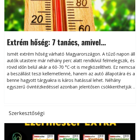
Extrém hőség: 7 tanács, amivel
megóvhatjuk autónkat a nyári károktól
Ismét extrém hőség várható Magyarországon. A tűző napon álló
autók utastere már néhány perc alatt rendkívül felmelegszik, és
rövid időn belül akár a 60-70 °C-ot is megközelítheti. Ez nemcsak
n
a beszállást teszi kellemetlenné, hanem az autó állapotára és a
benne hagyott tárgyakra is káros hatással lehet. Néhány
egyszerű óvintézkedéssel azonban jelentősen csökkenthetjük a
hőség káros hatásait.
l
Szerkesztőségi