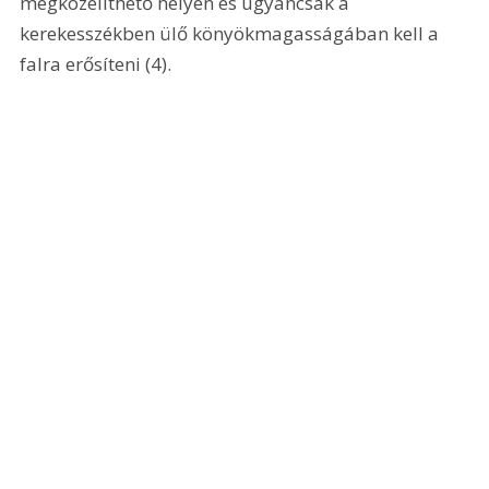
megközelíthető helyen és ugyancsak a 
kerekesszékben ülő könyökmagasságában kell a 
falra erősíteni (4). 