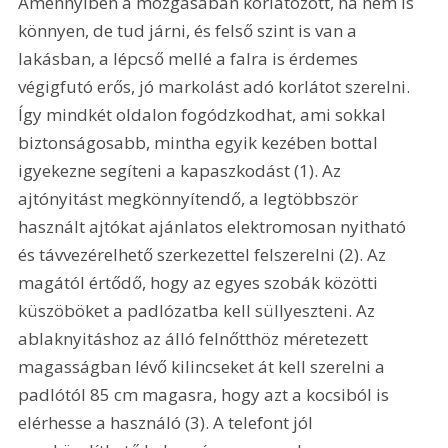
Amennyiben a mozgásában korlátozott, ha nem is 
könnyen, de tud járni, és felső szint is van a 
lakásban, a lépcső mellé a falra is érdemes 
végigfutó erős, jó markolást adó korlátot szerelni. 
Így mindkét oldalon fogódzkodhat, ami sokkal 
biztonságosabb, mintha egyik kezében bottal 
igyekezne segíteni a kapaszkodást (1). Az 
ajtónyitást megkönnyítendő, a legtöbbször 
használt ajtókat ajánlatos elektromosan nyitható 
és távvezérelhető szerkezettel felszerelni (2). Az 
magától értődő, hogy az egyes szobák közötti 
küszöböket a padlózatba kell süllyeszteni. Az 
ablaknyitáshoz az álló felnőtthöz méretezett 
magasságban lévő kilincseket át kell szerelni a 
padlótól 85 cm magasra, hogy azt a kocsiból is 
elérhesse a használó (3). A telefont jól 