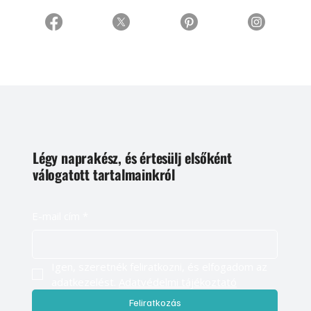
Légy naprakész, és értesülj elsőként
válogatott tartalmainkról
E-mail cím
*
Igen, szeretnék feliratkozni, és elfogadom az 
adatkezelést. 
Adatvédelmi tájékoztató
Feliratkozás