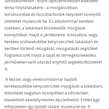
Sorozatunkban - előző lapszámunkban elkezdett 
téma folytatásaként - a mozgásukban 
korlátozottak és hozzátartozóik helyzetét könnyítő 
ötleteket mutatunk be. Ez alkalommal kerekes-
székben, a lakásban közlekedők mozgását 
könnyítőket, majd a járókeretre, tolószékre, vagy 
kerekes szobavécékbe kényszerültek lakásban és 
kertben történő mozgását, mozgatását segítőket. 
Foglalkozunk majd a saját és tömegközlekedési 
járműveken való utazást enyhítő segédeszközökkel 
is.
 A kézzel, vagy elektromotorral hajtott 
kerekesszékbe kényszerültek mozgását a lakásban, 
életvitelét nagyban könnyítheti a célszerűen 
kialakított akadálymentes épületbelső. Ehhez egy 
kifejezetten így épített lakást mutatunk be. A 