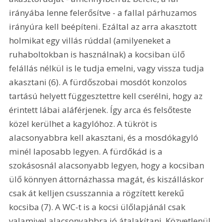
irányába lenne felerősítve - a fallal párhuzamos 
irányúra kell beépíteni. Ezáltal az arra akasztott 
holmikat egy villás rúddal (amilyeneket a 
ruhaboltokban is használnak) a kocsiban ülő 
felállás nélkül is le tudja emelni, vagy vissza tudja 
akasztani (6). A fürdőszobai mosdót konzolos 
tartású helyett függesztettre kell cserélni, hogy az 
érintett lábai aláférjenek. Így arca és felsőteste 
közel kerülhet a kagylóhoz. A tükröt is 
alacsonyabbra kell akasztani, és a mosdókagyló 
minél laposabb legyen. A fürdőkád is a 
szokásosnál alacsonyabb legyen, hogy a kocsiban 
ülő könnyen áttornázhassa magát, és kiszálláskor 
csak át kelljen csusszannia a rögzített kerekű 
kocsiba (7). A WC-t is a kocsi ülőlapjánál csak 
valamivel alacsonyabbra jó átalakítani. Közvetlenül 