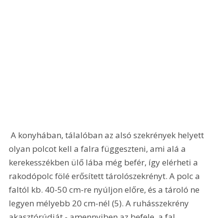
 A konyhában, tálalóban az alsó szekrények helyett 
olyan polcot kell a falra függeszteni, ami alá a 
kerekesszékben ülő lába még befér, így elérheti a 
rakodópolc fölé erősített tárolószekrényt. A polc a 
faltól kb. 40-50 cm-re nyúljon előre, és a tároló ne 
legyen mélyebb 20 cm-nél (5). A ruhásszekrény 
akasztórúdját - amennyiben az befele, a fal 