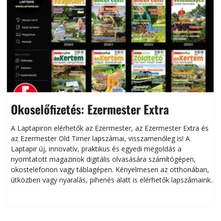
Okoselőfizetés: Ezermester Extra
A Laptapiron elérhetők az Ezermester, az Ezermester Extra és
az Ezermester Old Timer lapszámai, visszamenőleg is! A
Laptapir új, innovatív, praktikus és egyedi megoldás a
L
nyomtatott magazinok digitális olvasására számítógépen,
okostelefonon vagy táblagépen. Kényelmesen az otthonában,
útközben vagy nyaralás, pihenés alatt is elérhetők lapszámaink.
ú
Bárhol, bármikor, akár külföldön élve vagy dolgozva is
B
olvashatók az Ezermester lapszámai. A Laptapir kényelmes
megoldás, mert: – t