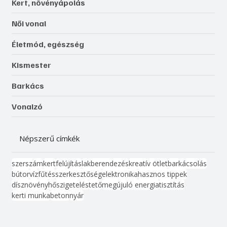
Kert, növényápolás
Női vonal
Életmód, egészség
Kismester
Barkács
Vonalzó
Népszerű címkék
szerszám
kert
felújítás
lakberendezés
kreatív ötlet
barkácsolás
bútor
víz
fűtés
szerkesztőség
elektronika
hasznos tippek
dísznövény
hőszigetelés
tető
megújuló energia
tisztítás
kerti munka
beton
nyár