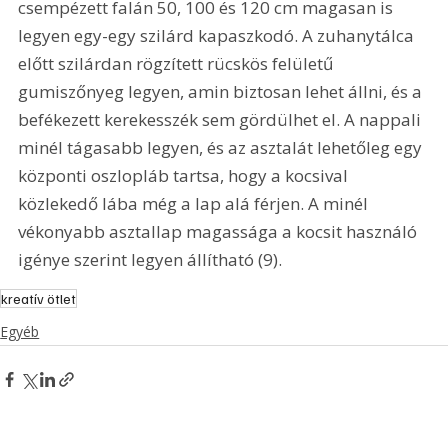
csempézett falán 50, 100 és 120 cm magasan is 
legyen egy-egy szilárd kapaszkodó. A zuhanytálca 
előtt szilárdan rögzített rücskös felületű 
gumiszőnyeg legyen, amin biztosan lehet állni, és a 
befékezett kerekesszék sem gördülhet el. A nappali 
minél tágasabb legyen, és az asztalát lehetőleg egy 
központi oszlopláb tartsa, hogy a kocsival 
közlekedő lába még a lap alá férjen. A minél 
vékonyabb asztallap magassága a kocsit használó 
igénye szerint legyen állítható (9).
kreatív ötlet
Egyéb