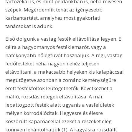
tartozékai is, és mint példánkban is, néha mívesen 
szépek. Megérdemlik tehát az igényesebb 
karbantartást, amelyhez most gyakorlati 
tanácsokat is adunk. 
Első dolgunk a vastag festék eltávolítása legyen. E 
célra a hagyományos festéklemarót, vagy a 
hatékonyabb hőlégfúvót használjuk. A régi, vastag 
fedőfestéket néha nagyon nehéz teljesen 
eltávolítani, a makacsabb helyeken kis kalapáccsal 
megütögetve azonban a zománc keménységűre 
érett festékfoltok leütögethetők. Következhet a 
málló, rozsdás rétegek eltávolítása. A már 
lepattogzott festék alatt ugyanis a vasfelületek 
mélyen korrodálódtak. Hegyesre és élesre 
köszörült kaparóacéllal ezeket a részeket elég 
könnyen lehántolhatjuk (1). A ragyásra rozsdállt 