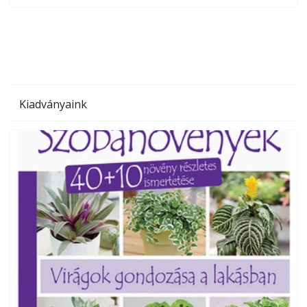
megoldás, mert: – t
Kiadványaink