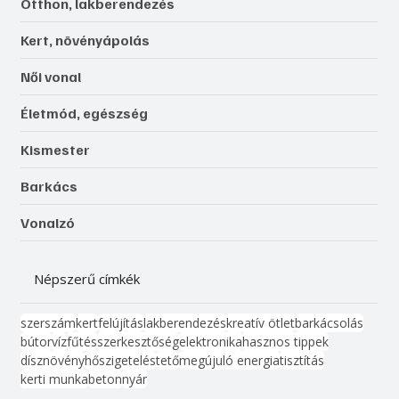
Otthon, lakberendezés
Kert, növényápolás
Női vonal
Életmód, egészség
Kismester
Barkács
Vonalzó
Népszerű címkék
szerszám
kert
felújítás
lakberendezés
kreatív ötlet
barkácsolás
bútor
víz
fűtés
szerkesztőség
elektronika
hasznos tippek
dísznövény
hőszigetelés
tető
megújuló energia
tisztítás
kerti munka
beton
nyár