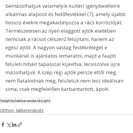
bemázolhatjuk valamelyik kültéri igénybevételre 
alkalmas alapozó és fedőfestékkel (7), amely újabb 
hosszú évekre megakadályozza a rács korrózióját. 
Természetesen az ilyen elaggott ajtók esetében 
nemcsak a rácsot célszerű felújítani, hanem az 
egész ajtót. A nagyon vastag festékréteget e 
munkánál is ajánlatos lemaratni, majd a faajtó 
felületi hibáit tapasszal kijavítva, lecsiszolva újra 
mázolhatjuk. A szép régi ajtók persze ettől még 
nem fiatalodnak meg, felületük nem lesz ideálisan 
sima, csak megfelelően karbantartott, ápolt. 
felújítás
lakberendezés
ajtó
Otthon, lakberendezés