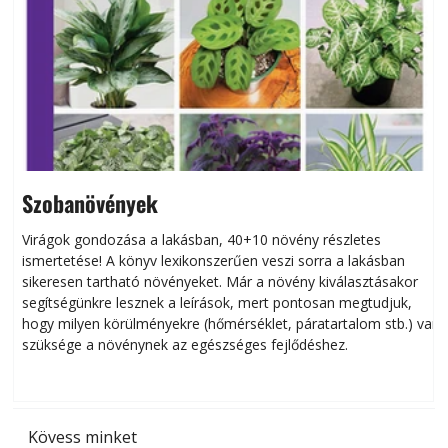
Szobanövények
Virágok gondozása a lakásban, 40+10 növény részletes
ismertetése! A könyv lexikonszerűen veszi sorra a lakásban
s
sikeresen tart­ha­tó növényeket. Már a növény kiválasztásakor
h
segítségünkre lesznek a leírások, mert pontosan megtudjuk,
k
hogy milyen körülményekre (hőmérséklet, páratartalom stb.) van
szüksége a növénynek az egészséges fejlődéshez.
t
Kövess minket