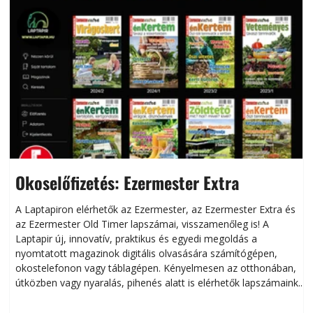
Okoselőfizetés: Ezermester Extra
A Laptapiron elérhetők az Ezermester, az Ezermester Extra és
az Ezermester Old Timer lapszámai, visszamenőleg is! A
Laptapir új, innovatív, praktikus és egyedi megoldás a
L
nyomtatott magazinok digitális olvasására számítógépen,
okostelefonon vagy táblagépen. Kényelmesen az otthonában,
útközben vagy nyaralás, pihenés alatt is elérhetők lapszámaink.
ú
Bárhol, bármikor, akár külföldön élve vagy dolgozva is
B
olvashatók az Ezermester lapszámai. A Laptapir kényelmes