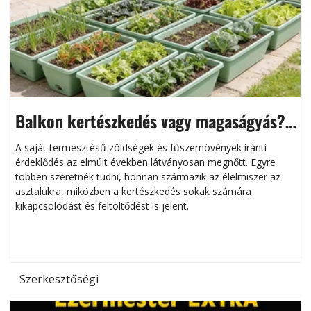
Balkon kertészkedés vagy magaságyás?
Helytakarékos kertészkedés
A saját termesztésű zöldségek és fűszernövények iránti
érdeklődés az elmúlt években látványosan megnőtt. Egyre
többen szeretnék tudni, honnan származik az élelmiszer az
l
asztalukra, miközben a kertészkedés sokak számára
kikapcsolódást és feltöltődést is jelent.
é
d
Szerkesztőségi