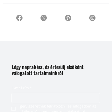
Légy naprakész, és értesülj elsőként
válogatott tartalmainkról
E-mail cím
*
Igen, szeretnék feliratkozni, és elfogadom az 
adatkezelést. 
Adatvédelmi tájékoztató