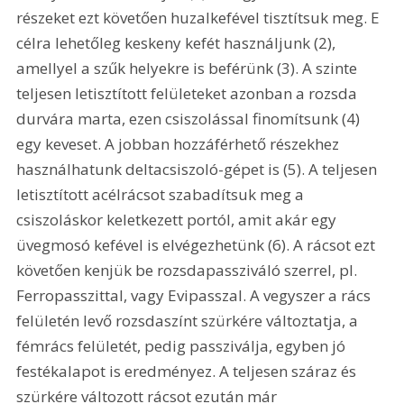
részeket ezt követően huzalkefével tisztítsuk meg. E 
célra lehetőleg keskeny kefét használjunk (2), 
amellyel a szűk helyekre is beférünk (3). A szinte 
teljesen letisztított felületeket azonban a rozsda 
durvára marta, ezen csiszolással finomítsunk (4) 
egy keveset. A jobban hozzáférhető részekhez 
használhatunk deltacsiszoló-gépet is (5). A teljesen 
letisztított acélrácsot szabadítsuk meg a 
csiszoláskor keletkezett portól, amit akár egy 
üvegmosó kefével is elvégezhetünk (6). A rácsot ezt 
követően kenjük be rozsdapassziváló szerrel, pl. 
Ferropasszittal, vagy Evipasszal. A vegyszer a rács 
felületén levő rozsdaszínt szürkére változtatja, a 
fémrács felületét, pedig passziválja, egyben jó 
festékalapot is eredményez. A teljesen száraz és 
szürkére változott rácsot ezután már 