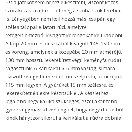
Ezt a játékot sem nehéz elkészíteni, viszont közös 
szórakozásra ad módot még a szoba szűk terében 
is. Lényegében nem kell hozzá más, csupán egy 
széles talppal ellátott rúd, amelyre 
rétegeltlemezből kivágott korongokat kell rádobni. 
A talp 20 mm-es deszkából kivágott 145-150 mm-
es korong, amelynek a közepébe 20 mm átmérőjű, 
130 mm hosszú, lekerekített végű keményfa rudat 
ragasztunk. A karikákat 5-6 mm vastag, simára 
csiszolt rétegeltlemezből fűrészeljük ki, átmérőjük 
115 mm legyen. A gyűrűket 15 mm szélesre, és 
lekerekített élűekre készítsük el. A készlethez 
legalább négy karika szükséges, ezzel akár több 
gyerek egymással versenghet, hogy négy dobásból 
kinek hányszor sikerül a karikákat a rúdra dobnia.