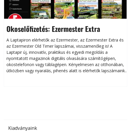
Okoselőfizetés: Ezermester Extra
A Laptapiron elérhetők az Ezermester, az Ezermester Extra és
az Ezermester Old Timer lapszámai, visszamenőleg is! A
Laptapir új, innovatív, praktikus és egyedi megoldás a
L
nyomtatott magazinok digitális olvasására számítógépen,
okostelefonon vagy táblagépen. Kényelmesen az otthonában,
útközben vagy nyaralás, pihenés alatt is elérhetők lapszámaink.
ú
Bárhol, bármikor, akár külföldön élve vagy dolgozva is
B
olvashatók az Ezermester lapszámai. A Laptapir kényelmes
megoldás, mert: – t
Kiadványaink