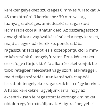
keréktengelyekhez szükséges 8 mm-es furatokat. A 
45 mm átmérőjű kerekekhez 30 mm vastag 
faanyag szükséges, amit deszkára ragasztott 
lécmaradékból állíthatunk elő. Az összeragasztott 
anyagból körkivágóval készítsük el a négy kereket, 
majd az egyik pár kerék központfuratába 
ragasszunk facsapot, és a középpontjuktól 6 mm-
re készítsünk új tengelyfuratot. Ezt a két kereket 
összefogva fúrjuk ki. A fa alkatrészeket vonjuk be 
több rétegben felecsetelt vagy szórt lakkréteggel, 
majd teljes száradás után keményfa csapból 
leszabott tengelyekre ragasszuk fel a négy kereket. 
A hátsó kerekeknél ügyeljünk arra, hogy az 
excentrikusan felragasztott fakorongok mindkét 
oldalon egyformán álljanak. A figura "begyébe" 