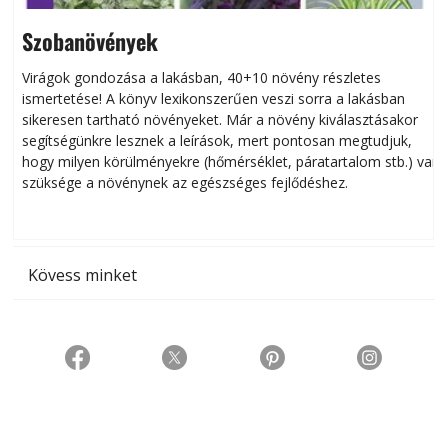
Szobanövények
Virágok gondozása a lakásban, 40+10 növény részletes
ismertetése! A könyv lexikonszerűen veszi sorra a lakásban
s
sikeresen tart­ha­tó növényeket. Már a növény kiválasztásakor
h
segítségünkre lesznek a leírások, mert pontosan megtudjuk,
k
hogy milyen körülményekre (hőmérséklet, páratartalom stb.) van
szüksége a növénynek az egészséges fejlődéshez.
t
Kövess minket