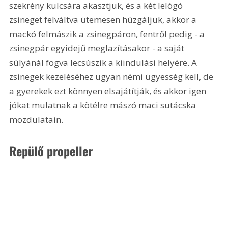
szekrény kulcsára akasztjuk, és a két lelógó 
zsineget felváltva ütemesen húzgáljuk, akkor a 
mackó felmászik a zsinegpáron, fentről pedig - a 
zsinegpár egyidejű meglazításakor - a saját 
súlyánál fogva lecsúszik a kiindulási helyére. A 
zsinegek kezeléséhez ugyan némi ügyesség kell, de 
a gyerekek ezt könnyen elsajátítják, és akkor igen 
jókat mulatnak a kötélre mászó maci sutácska 
mozdulatain.
Repülő propeller