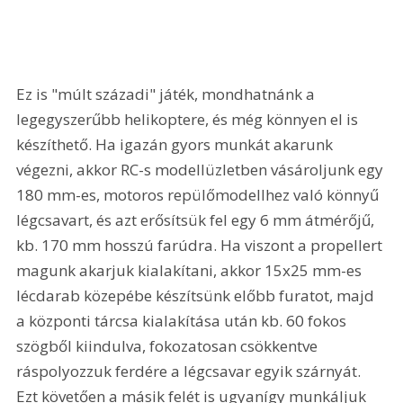
Ez is "múlt századi" játék, mondhatnánk a 
legegyszerűbb helikoptere, és még könnyen el is 
készíthető. Ha igazán gyors munkát akarunk 
végezni, akkor RC-s modellüzletben vásároljunk egy 
180 mm-es, motoros repülőmodellhez való könnyű 
légcsavart, és azt erősítsük fel egy 6 mm átmérőjű, 
kb. 170 mm hosszú farúdra. Ha viszont a propellert 
magunk akarjuk kialakítani, akkor 15x25 mm-es 
lécdarab közepébe készítsünk előbb furatot, majd 
a központi tárcsa kialakítása után kb. 60 fokos 
szögből kiindulva, fokozatosan csökkentve 
ráspolyozzuk ferdére a légcsavar egyik szárnyát. 
Ezt követően a másik felét is ugyanígy munkáljuk 