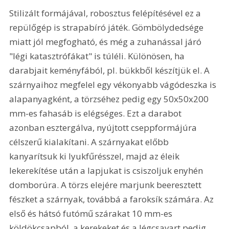
Stilizált formájával, robosztus felépítésével ez a 
repülőgép is strapabíró játék. Gömbölydedsége 
miatt jól megfogható, és még a zuhanással járó 
"légi katasztrófákat" is túléli. Különösen, ha 
darabjait keményfából, pl. bükkből készítjük el. A 
szárnyaihoz megfelel egy vékonyabb vágódeszka is 
alapanyagként, a törzséhez pedig egy 50x50x200 
mm-es fahasáb is elégséges. Ezt a darabot 
azonban esztergálva, nyújtott cseppformájúra 
célszerű kialakítani. A szárnyakat előbb 
kanyarítsuk ki lyukfűrésszel, majd az éleik 
lekerekítése után a lapjukat is csiszoljuk enyhén 
domborúra. A törzs elejére marjunk beeresztett 
fészket a szárnyak, továbbá a faroksík számára. Az 
első és hátsó futómű szárakat 10 mm-es 
köldökcsapból, a kerekeket és a légcsavart pedig 