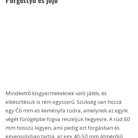
Mindkettő kisgyermekeknek való játék, és 
elkészítésük is rém egyszerű. Szükség van hozzá 
egy Ć6 mm-es keményfa rúdra, amelynek az egyik 
végét fúrógépbe fogva reszeljük hegyesre. A rúd 60 
mm hosszú legyen, ami pedig ezt forgásban és 
egyensúlyban tartja, az egy 40-50 mm átmérőjű 