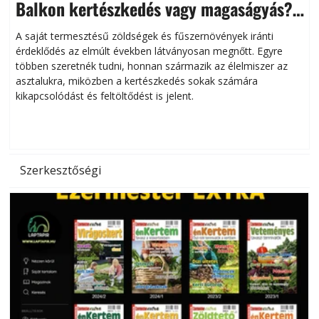
Balkon kertészkedés vagy magaságyás?
Helytakarékos kertészkedés
A saját termesztésű zöldségek és fűszernövények iránti
érdeklődés az elmúlt években látványosan megnőtt. Egyre
többen szeretnék tudni, honnan származik az élelmiszer az
l
asztalukra, miközben a kertészkedés sokak számára
kikapcsolódást és feltöltődést is jelent.
é
d
Szerkesztőségi