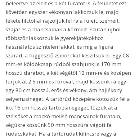
beleértve az éleit és a két furatot is. A felületét ezt 
követően egyszer vékonyan lakkozzuk le, majd 
fekete filctollal rajzoljuk fel rá a füleit, szemeit, 
száját és a mancsainak a körmeit. Ezután újból 
többször lakkozzuk le gyerekjátékokhoz 
használatos színtelen lakkal, és míg a figura 
szárad, a függesztő zsinórokat készítsük el. Egy Ć8 
mm-es köldökcsap rúdból szabjunk le 170 mm 
hosszú darabot, a két végétől 12 mm-re és középen 
fúrjuk át 2,5 mm-es fúróval, majd kössünk rá egy-
egy 80 cm hosszú, erős és vékony, ám hajlékony 
selyemzsineget. A tartórúd közepére kötözzük fel a 
kb. 16 cm hosszú tartó zsinegeget, fűzzük át a 
szélsőket a mackó mellső mancsainak furatain, 
végükre kössünk 50 mm hosszúra vágott fa 
rudacskákat. Ha a tartórudat kilincsre vagy a 