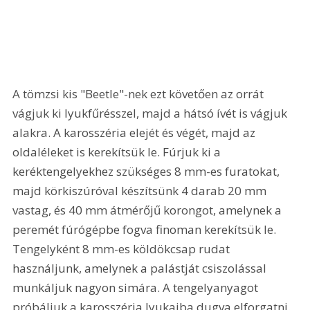
A tömzsi kis "Beetle"-nek ezt követően az orrát 
vágjuk ki lyukfűrésszel, majd a hátsó ívét is vágjuk 
alakra. A karosszéria elejét és végét, majd az 
oldaléleket is kerekítsük le. Fúrjuk ki a 
keréktengelyekhez szükséges 8 mm-es furatokat, 
majd körkiszúróval készítsünk 4 darab 20 mm 
vastag, és 40 mm átmérőjű korongot, amelynek a 
peremét fúrógépbe fogva finoman kerekítsük le. 
Tengelyként 8 mm-es köldökcsap rudat 
használjunk, amelynek a palástját csiszolással 
munkáljuk nagyon simára. A tengelyanyagot 
próbáljuk a karosszéria lyukaiba dugva elforgatni. 