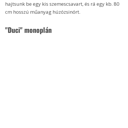
hajtsunk be egy kis szemescsavart, és rá egy kb. 80 
cm hosszú műanyag húzózsinórt.
"Duci" monoplán