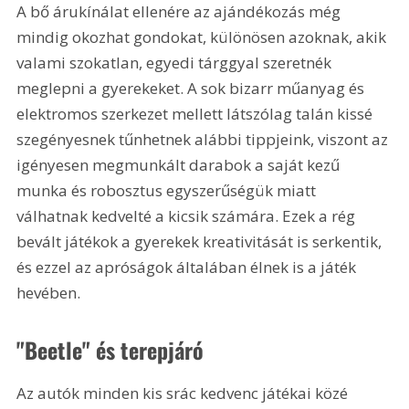
A bő árukínálat ellenére az ajándékozás még 
mindig okozhat gondokat, különösen azoknak, akik 
valami szokatlan, egyedi tárggyal szeretnék 
meglepni a gyerekeket. A sok bizarr műanyag és 
elektromos szerkezet mellett látszólag talán kissé 
szegényesnek tűnhetnek alábbi tippjeink, viszont az 
igényesen megmunkált darabok a saját kezű 
munka és robosztus egyszerűségük miatt 
válhatnak kedvelté a kicsik számára. Ezek a rég 
bevált játékok a gyerekek kreativitását is serkentik, 
és ezzel az apróságok általában élnek is a játék 
hevében.
"Beetle" és terepjáró
Az autók minden kis srác kedvenc játékai közé 