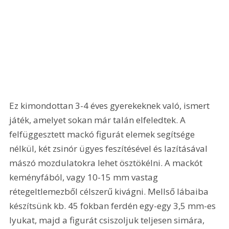
Ez kimondottan 3-4 éves gyerekeknek való, ismert 
játék, amelyet sokan már talán elfeledtek. A 
felfüggesztett mackó figurát elemek segítsége 
nélkül, két zsinór ügyes feszítésével és lazításával 
mászó mozdulatokra lehet ösztökélni. A mackót 
keményfából, vagy 10-15 mm vastag 
rétegeltlemezből célszerű kivágni. Mellső lábaiba 
készítsünk kb. 45 fokban ferdén egy-egy 3,5 mm-es 
lyukat, majd a figurát csiszoljuk teljesen simára, 