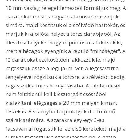
10 mm vastag rétegeltlemezből formáljuk meg. A 
darabokat most is nagyon alaposan csiszoljuk 
simára, majd készítsük el a szélvédő hasítékát, és 
marjuk ki a pilóta helyét a törzs darabjából. Az 
illesztési helyeket nagyon pontosan alakítsuk ki, 
mert a hézagok gyengítik a repülő "minőségét". A 
fő darabokat ezt követően lakkozzuk le, majd 
ragasszuk össze a légi járművet. A légcsavart a 
tengelyével rögzítsük a törzsre, a szélvédőt pedig 
ragasszuk a törzs hornyolásába. A pilóta ülését 
nem feltétlenül kell kiesztergált csészéből 
kialakítani, elégséges a 20 mm mélyen kimart 
fészek is. A szárnyba fúrjunk lyukat a futómű 
szárak számára. A szárakra egy-egy 3-as 
facsavarral fogassuk fel az első kerekeket, majd a 
futókat ragasszuk a szárny fészkeibe. A hátsó 