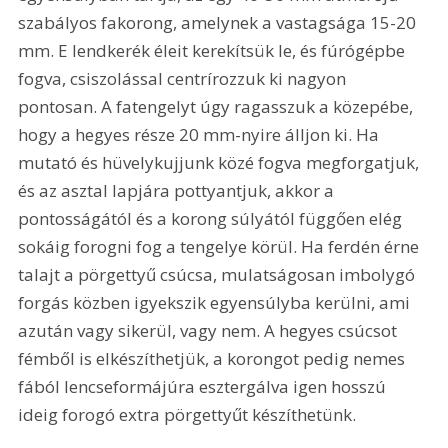
szabályos fakorong, amelynek a vastagsága 15-20 
mm. E lendkerék éleit kerekítsük le, és fúrógépbe 
fogva, csiszolással centrírozzuk ki nagyon 
pontosan. A fatengelyt úgy ragasszuk a közepébe, 
hogy a hegyes része 20 mm-nyire álljon ki. Ha 
mutató és hüvelykujjunk közé fogva megforgatjuk, 
és az asztal lapjára pottyantjuk, akkor a 
pontosságától és a korong súlyától függően elég 
sokáig forogni fog a tengelye körül. Ha ferdén érne 
talajt a pörgettyű csúcsa, mulatságosan imbolygó 
forgás közben igyekszik egyensúlyba kerülni, ami 
azután vagy sikerül, vagy nem. A hegyes csúcsot 
fémből is elkészíthetjük, a korongot pedig nemes 
fából lencseformájúra esztergálva igen hosszú 
ideig forogó extra pörgettyűt készíthetünk. 