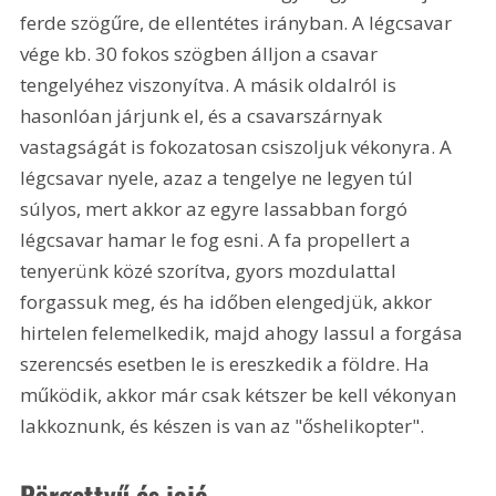
ferde szögűre, de ellentétes irányban. A légcsavar 
vége kb. 30 fokos szögben álljon a csavar 
tengelyéhez viszonyítva. A másik oldalról is 
hasonlóan járjunk el, és a csavarszárnyak 
vastagságát is fokozatosan csiszoljuk vékonyra. A 
légcsavar nyele, azaz a tengelye ne legyen túl 
súlyos, mert akkor az egyre lassabban forgó 
légcsavar hamar le fog esni. A fa propellert a 
tenyerünk közé szorítva, gyors mozdulattal 
forgassuk meg, és ha időben elengedjük, akkor 
hirtelen felemelkedik, majd ahogy lassul a forgása 
szerencsés esetben le is ereszkedik a földre. Ha 
működik, akkor már csak kétszer be kell vékonyan 
lakkoznunk, és készen is van az "őshelikopter".
Pörgettyű és jojó