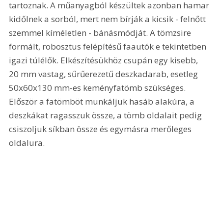
tartoznak. A műanyagból készültek azonban hamar 
kidőlnek a sorból, mert nem bírják a kicsik - felnőtt 
szemmel kíméletlen - bánásmódját. A tömzsire 
formált, robosztus felépítésű faautók e tekintetben 
igazi túlélők. Elkészítésükhöz csupán egy kisebb, 
20 mm vastag, sűrűerezetű deszkadarab, esetleg 
50x60x130 mm-es keményfatömb szükséges. 
Először a fatömböt munkáljuk hasáb alakúra, a 
deszkákat ragasszuk össze, a tömb oldalait pedig 
csiszoljuk síkban össze és egymásra merőleges 
oldalura. 