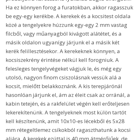
Ha ez könnyen forog a furatokban, akkor ragasszuk 
be egy-egy kerékbe. A kerekek és a kocsitest oldala 
közé a tengelyekre húzzunk egy-egy 2 mm vastag 
filcből, vagy műanyagból kivágott alátétet, és a 
másik oldalon ugyanígy járjunk el a másik két 
kerék felillesztésekor. A kerekeknek könnyen, a 
kocsiszekrény érintése nélkül kell forogniuk. A 
felesleges tengelyvégeket vágjuk le, és még egy 
utolsó, nagyon finom csiszolásnak vessük alá a 
kocsit, mielőtt belakkoznánk. A kis terepjárónál 
hasonlóan járjunk el, ám az éleit csak az orránál, a 
kabin tetején, és a rakfelület végén kell erőteljesen 
lekerekítenünk. A tengelyeknek most külön tartót 
kell készítenünk, amit 10x10-es lécekből és 5x28 
mm rétegeltlemez csíkokból ragaszthatunk a kocsi 
aljára. A kerekek ezúttal is 40 mm átmérőjűek, de 