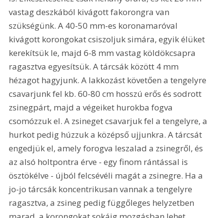
vastag deszkából kivágott fakorongra van 
szükségünk. A 40-50 mm-es koronamaróval 
kivágott korongokat csiszoljuk simára, egyik élüket 
kerekítsük le, majd 6-8 mm vastag köldökcsapra 
ragasztva egyesítsük. A tárcsák között 4 mm 
hézagot hagyjunk. A lakkozást követően a tengelyre 
csavarjunk fel kb. 60-80 cm hosszú erős és sodrott 
zsinegpárt, majd a végeiket hurokba fogva 
csomózzuk el. A zsineget csavarjuk fel a tengelyre, a 
hurkot pedig húzzuk a középső ujjunkra. A tárcsát 
engedjük el, amely forogva leszalad a zsinegről, és 
az alsó holtpontra érve - egy finom rántással is 
ösztökélve - újból felcsévéli magát a zsinegre. Ha a 
jo-jo tárcsák koncentrikusan vannak a tengelyre 
ragasztva, a zsineg pedig függőleges helyzetben 
marad, a korongokat sokáig mozgásban lehet 