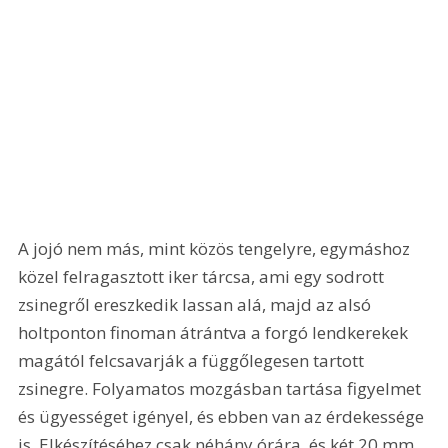
A jojó nem más, mint közös tengelyre, egymáshoz 
közel felragasztott iker tárcsa, ami egy sodrott 
zsinegről ereszkedik lassan alá, majd az alsó 
holtponton finoman átrántva a forgó lendkerekek 
magától felcsavarják a függőlegesen tartott 
zsinegre. Folyamatos mozgásban tartása figyelmet 
és ügyességet igényel, és ebben van az érdekessége 
is. Elkészítéséhez csak néhány órára, és két 20 mm 