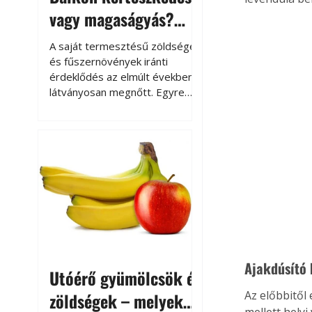
vagy magaságyás?
Helytakarékos
A saját termesztésű zöldségek
kertészkedés
és fűszernövények iránti
érdeklődés az elmúlt években
látványosan megnőtt. Egyre
többen szeretnék tudni, honnan
származik az élelmiszer az
asztalukra, miközben a
kertészkedés sokak számára
kikapcsolódást és feltöltődést
is jelent.
Ajakdúsító
Utóérő gyümölcsök és
Az előbbitől
zöldségek – melyek
mellett hely