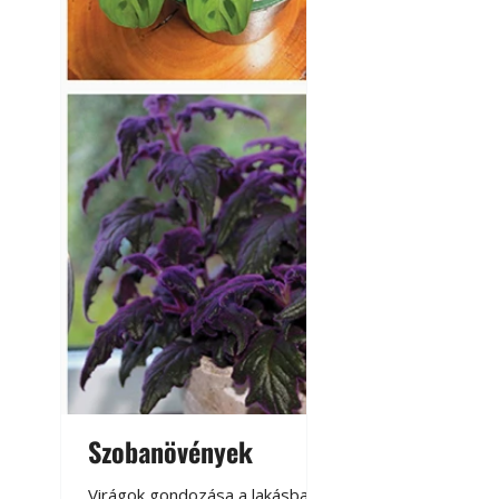
Szobanövények
Virágoskert: k
teraszon, laká
Virágok gondozása a lakásban,