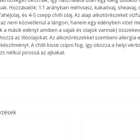
kak. Hozzávalók: 1:1 arányban méhviasz, kakaóvaj, sheavaj, ol
ahéjolaj, és 4-5 csepp chilli olaj. Az alap alkotórészeket víz
zaz nem közvetlenül a lángon, hanem egy edényben vizet me
uk a másik edényt amiben a vajak és olajok vannak) összekev
hozzá az illóolajokat. Az alkotórészekkel szembeni allergia 
készítményt. A chilli kissé csípni fog, így okozza a helyi vér
zs nélkül pirossá az ajkakat.
yzések