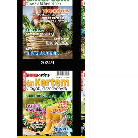
Okoselőfizetés: E