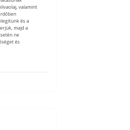
ivaolaj, valamint 
fürdőben 
legítünk és a 
erjük, majd a 
esetén ne 
bőséget és 