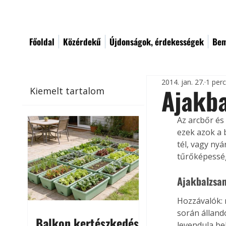
Főoldal
Közérdekű
Újdonságok, érdekességek
Bem
2014. jan. 27.
1 per
Ajakba
Kiemelt tartalom
Az arcbőr és
ezek azok a 
tél, vagy nyá
tűrőképessé
Ajakbalzsa
Hozzávalók: 
során állandó
Balkon kertészkedés
levendula be