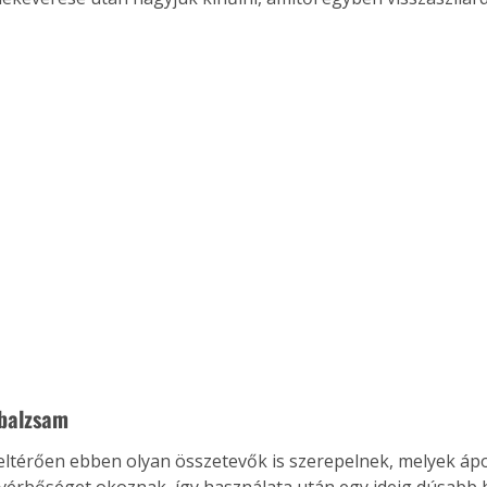
 balzsam
 eltérően ebben olyan összetevők is szerepelnek, melyek áp
i vérbőséget okoznak, így használata után egy ideig dúsabb