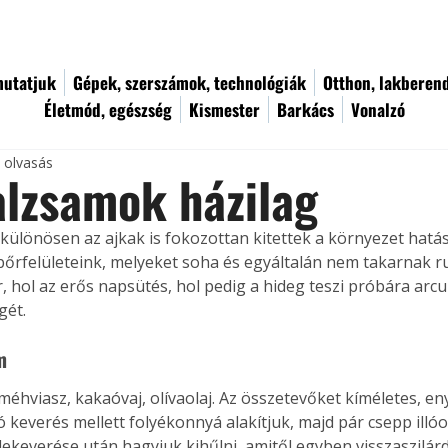
utatjuk
Gépek, szerszámok, technológiák
Otthon, lakberen
Életmód, egészség
Kismester
Barkács
Vonalzó
c olvasás
lzsamok házilag
 különösen az ajkak is fokozottan kitettek a környezet hatás
bőrfelületeink, melyeket soha és egyáltalán nem takarnak ru
r, hol az erős napsütés, hol pedig a hideg teszi próbára arcu
gét.
m
méhviasz, kakaóvaj, olívaolaj. Az összetevőket kíméletes, en
 keverés mellett folyékonnyá alakítjuk, majd pár csepp illóol
lekeverése után hagyjuk kihűlni, amitől egyben visszaszilárd