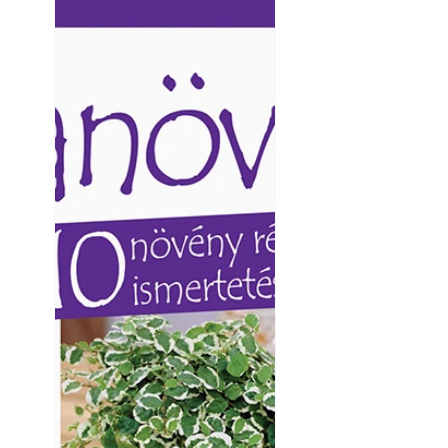
Ezermester lapszámai. A
Ezermester lapszámai
Laptapir kényelmes megoldás,
Laptapir kényelmes 
mert: – t
mert: – t