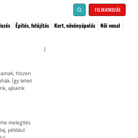
FELIRATKOZÁS
dezés
Építés, felújítás
Kert, növényápolás
Női vonal
ainak, hiszen 
hák. Így lehet 
nk, ajkaink 
yhe melegítés 
aj, például 
ul. 