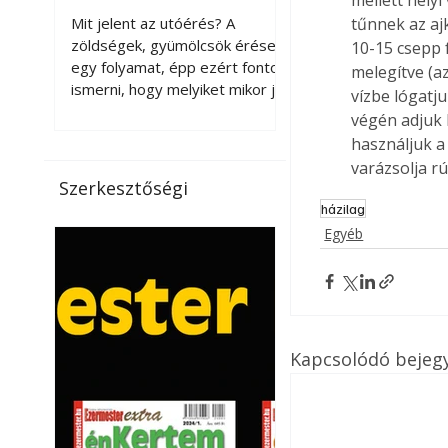
érnek tovább leszedés
Mit jelent az utóérés? A
tűnnek az aj
után?
zöldségek, gyümölcsök érése
10-15 csepp f
egy folyamat, épp ezért fontos
melegítve (a
ismerni, hogy melyiket mikor jó
vízbe lógatj
leszedni. Meg kell különböztetni
végén adjuk 
a gazdasági és a biológiai
használjuk a 
érettséget. Például a
varázsolja rú
paradicsomot sokszor
Szerkesztőségi
gazdasági érettségben, azaz
házilag
félig éretten szedik le, ezután
Egyéb
utaztatják hosszan, és még
pulton tartható kell legyen.
Utóérik eközben, de nem lesz
olyan ízű, mint amit a saját
kertünkben, biológiai
érettségben szedünk le. Teljes
Kapcsolódó bejeg
érettségben szedve nem
tárolható h