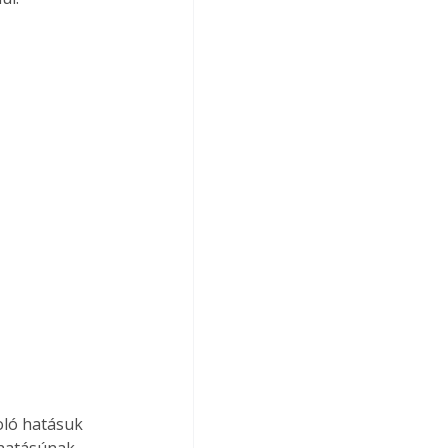
oló hatásuk 
 hatásúnak 