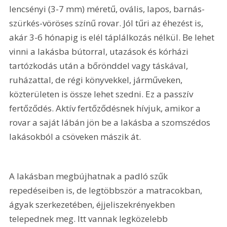
lencsényi (3-7 mm) méretű, ovális, lapos, barnás-
szürkés-vöröses színű rovar. Jól tűri az éhezést is, 
akár 3-6 hónapig is elél táplálkozás nélkül. Be lehet 
vinni a lakásba bútorral, utazások és kórházi 
tartózkodás után a bőrönddel vagy táskával, 
ruházattal, de régi könyvekkel, járműveken, 
közterületen is össze lehet szedni. Ez a passzív 
fertőződés. Aktív fertőződésnek hívjuk, amikor a 
rovar a saját lábán jön be a lakásba a szomszédos 
lakásokból a csöveken mászik át.
A lakásban megbújhatnak a padló szűk 
repedéseiben is, de legtöbbször a matracokban, 
ágyak szerkezetében, éjjeliszekrényekben 
telepednek meg. Itt vannak legközelebb 