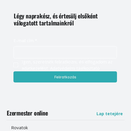
Légy naprakész, és értesülj elsőként
válogatott tartalmainkról
E-mail cím
*
Igen, szeretnék feliratkozni, és elfogadom az 
adatkezelést. 
Adatvédelmi tájékoztató
Feliratkozás
Ezermester online
Lap tetejére
Rovatok