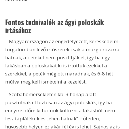
Fontos tudnivalók az ágyi poloskák 
irtásához
– Magyarországon az engedélyezett, kereskedelmi 
forgalomban lévő irtószerek csak a mozgó rovarra 
hatnak, a petéket nem pusztítják el, így ha egy 
lakásban a poloskákat ki is irtottuk ezekkel a 
szerekkel, a peték még ott maradnak, és 6-8 hét 
múlva meg kell ismételni a kezelést.
– Szobahőmérsékleten kb. 3 hónap alatt 
pusztulnak el biztosan az ágyi poloskák, így ha 
ennyire időre ki tudunk költözni a lakásból, nem 
lesz táplálékuk és „éhen halnak”. Fűtetlen, 
hűvösebb helyen ez akár fél év is lehet. Sajnos az is 