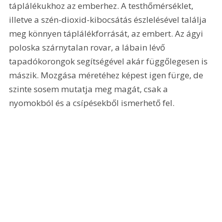
táplálékukhoz az emberhez. A testhőmérséklet, 
illetve a szén-dioxid-kibocsátás észlelésével találja 
meg könnyen táplálékforrását, az embert. Az ágyi 
poloska szárnytalan rovar, a lábain lévő 
tapadókorongok segítségével akár függőlegesen is 
mászik. Mozgása méretéhez képest igen fürge, de 
szinte sosem mutatja meg magát, csak a 
nyomokból és a csípésekből ismerhető fel.