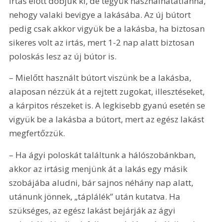
irtás előtt dobjuk ki, de tegyük használhatatlanná, 
nehogy valaki bevigye a lakásába. Az új bútort 
pedig csak akkor vigyük be a lakásba, ha biztosan 
sikeres volt az irtás, mert 1-2 nap alatt biztosan 
poloskás lesz az új bútor is.
– Mielőtt használt bútort viszünk be a lakásba, 
alaposan nézzük át a rejtett zugokat, illesztéseket, 
a kárpitos részeket is. A legkisebb gyanú esetén se 
vigyük be a lakásba a bútort, mert az egész lakást 
megfertőzzük.
– Ha ágyi poloskát találtunk a hálószobánkban, 
akkor az irtásig menjünk át a lakás egy másik 
szobájába aludni, bár sajnos néhány nap alatt, 
utánunk jönnek, „táplálék” után kutatva. Ha 
szükséges, az egész lakást bejárják az ágyi 