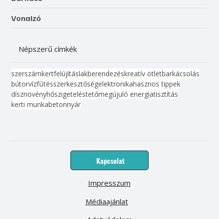
Vonalzó
Népszerű címkék
szerszám
kert
felújítás
lakberendezés
kreatív ötlet
barkácsolás
bútor
víz
fűtés
szerkesztőség
elektronika
hasznos tippek
dísznövény
hőszigetelés
tető
megújuló energia
tisztítás
kerti munka
beton
nyár
Kapcsolat
Impresszum
Médiaajánlat