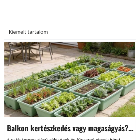
autónkat a nyári károktól
Kiemelt tartalom
Balkon kertészkedés vagy magaságyás?
Helytakarékos kertészkedés
A saját termesztésű zöldségek és fűszernövények iránti