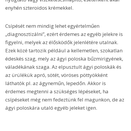
enyhén szteroidos krémekkel.
Csípését nem mindig lehet egyértelműen 
„diagnosztizálni”, ezért érdemes az egyéb jelekre is 
figyelni, melyek az élősködők jelenlétére utalnak. 
Ezek közé tartozik például a kellemetlen, szokatlan 
édeskés szag, mely az ágyi poloska bűzmirigyének, 
váladékának szaga. Az elpusztult ágyi poloskák és 
az ürülékük apró, sötét, vöröses pöttyökként 
láthatók pl. az ágyneműn, lepedőn. Akkor is 
érdemes megtenni a szükséges lépéseket, ha 
csípéseket még nem fedeztünk fel magunkon, de az 
ágyi poloskára utaló egyéb jeleket igen.