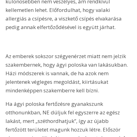
különösebben nem veszélyes, ám rendkívül 
kellemetlen lehet. Előfordulhat, hogy valaki 
allergiás a csípésre, a viszkető csípés elvakarása 
pedig annak elfertőződésével is együtt járhat.
Az emberek sokszor szégyenérzet miatt nem jelzik 
szakembernek, hogy ágyi poloska van lakásukban. 
Házi módszerek is vannak, de ha azok nem 
jelentenek végleges megoldást, kiirtásukat 
mindenképpen szakemberre kell bízni.
Ha ágyi poloska fertőzésre gyanakszunk 
otthonunkban, NE dúljuk fel egyszerre az egész 
lakást, mert „széthordhatjuk”, így az újabb 
fertőzött területet magunk hozzuk létre. Először 