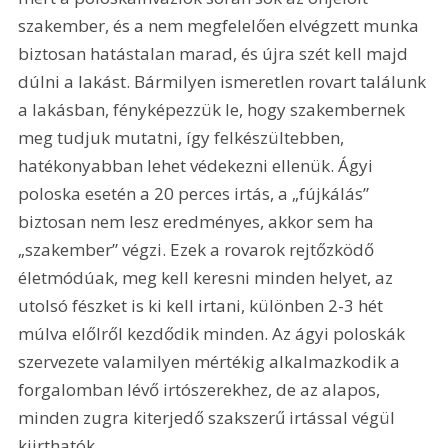
szakember, és a nem megfelelően elvégzett munka 
biztosan hatástalan marad, és újra szét kell majd 
dúlni a lakást. Bármilyen ismeretlen rovart találunk 
a lakásban, fényképezzük le, hogy szakembernek 
meg tudjuk mutatni, így felkészültebben, 
hatékonyabban lehet védekezni ellenük. Ágyi 
poloska esetén a 20 perces irtás, a „fújkálás” 
biztosan nem lesz eredményes, akkor sem ha 
„szakember” végzi. Ezek a rovarok rejtőzködő 
életmódúak, meg kell keresni minden helyet, az 
utolsó fészket is ki kell irtani, különben 2-3 hét 
múlva előlről kezdődik minden. Az ágyi poloskák 
szervezete valamilyen mértékig alkalmazkodik a 
forgalomban lévő irtószerekhez, de az alapos, 
minden zugra kiterjedő szakszerű irtással végül 
kiirthatók.