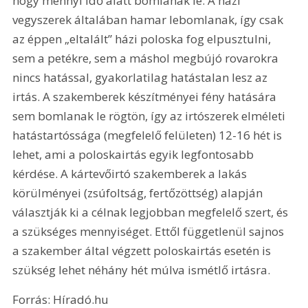
hogy mennyi idő alatt bomlanak le. A házi 
vegyszerek általában hamar lebomlanak, így csak 
az éppen „eltalált” házi poloska fog elpusztulni, 
sem a petékre, sem a máshol megbújó rovarokra 
nincs hatással, gyakorlatilag hatástalan lesz az 
irtás. A szakemberek készítményei fény hatására 
sem bomlanak le rögtön, így az irtószerek elméleti 
hatástartóssága (megfelelő felületen) 12-16 hét is 
lehet, ami a poloskairtás egyik legfontosabb 
kérdése. A kártevőirtó szakemberek a lakás 
körülményei (zsúfoltság, fertőzöttség) alapján 
választják ki a célnak legjobban megfelelő szert, és 
a szükséges mennyiséget. Ettől függetlenül sajnos 
a szakember által végzett poloskairtás esetén is 
szükség lehet néhány hét múlva ismétlő irtásra.
Forrás: Híradó.hu