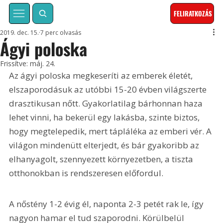
FELIRATKOZÁS
2019. dec. 15.
7 perc olvasás
Ágyi poloska
Frissítve:
máj. 24.
Az ágyi poloska megkeseríti az emberek életét, 
elszaporodásuk az utóbbi 15-20 évben világszerte 
drasztikusan nőtt. Gyakorlatilag bárhonnan haza 
lehet vinni, ha bekerül egy lakásba, szinte biztos, 
hogy megtelepedik, mert tápláléka az emberi vér. A 
világon mindenütt elterjedt, és bár gyakoribb az 
elhanyagolt, szennyezett környezetben, a tiszta 
otthonokban is rendszeresen előfordul.
A nőstény 1-2 évig él, naponta 2-3 petét rak le, így 
nagyon hamar el tud szaporodni. Körülbelül 