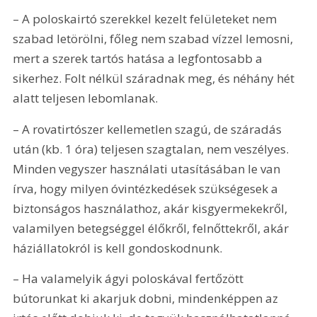
– A poloskairtó szerekkel kezelt felületeket nem 
szabad letörölni, főleg nem szabad vízzel lemosni, 
mert a szerek tartós hatása a legfontosabb a 
sikerhez. Folt nélkül száradnak meg, és néhány hét 
alatt teljesen lebomlanak.
– A rovatirtószer kellemetlen szagú, de száradás 
után (kb. 1 óra) teljesen szagtalan, nem veszélyes. 
Minden vegyszer használati utasításában le van 
írva, hogy milyen óvintézkedések szükségesek a 
biztonságos használathoz, akár kisgyermekekről, 
valamilyen betegséggel élőkről, felnőttekről, akár 
háziállatokról is kell gondoskodnunk.
– Ha valamelyik ágyi poloskával fertőzött 
bútorunkat ki akarjuk dobni, mindenképpen az 