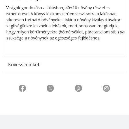
Virágok gondozása a lakásban, 40+10 növény részletes
ismertetése! A könyv lexikonszerűen veszi sorra a lakásban
s
sikeresen tart­ha­tó növényeket. Már a növény kiválasztásakor
h
segítségünkre lesznek a leírások, mert pontosan megtudjuk,
k
hogy milyen körülményekre (hőmérséklet, páratartalom stb.) van
szüksége a növénynek az egészséges fejlődéshez.
t
Kövess minket