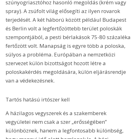
szúnyogriasztóhoz hasonló megoldás (krém vagy 
spray). A zsúfolt világ elősegíti az ilyen rovarok 
terjedését. A két háború között például Budapest 
és Berlin volt a legfertőzöttebb terület poloskák 
szempontjából, a pesti bérlakások 75-80 százaléka 
fertőzött volt. Manapság is egyre több a poloska, 
súlyos a probléma. Európában a nemzetközi 
szervezet külön bizottságot hozott létre a 
poloskakérdés megoldására, külön eljárásrendje 
van a védekezésnek.
Tartós hatású irtószer kell
A házilagos vegyszerek és a szakemberek 
vegyületei nem csak a szer „erősségében” 
különböznek, hanem a legfontosabb különbség, 