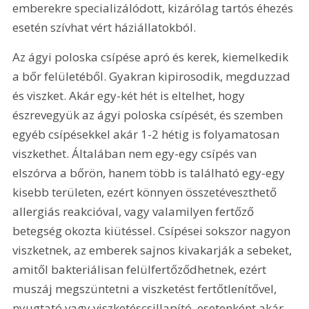
emberekre specializálódott, kizárólag tartós éhezés 
esetén szívhat vért háziállatokból.
Az ágyi poloska csípése apró és kerek, kiemelkedik 
a bőr felületéből. Gyakran kipirosodik, megduzzad 
és viszket. Akár egy-két hét is eltelhet, hogy 
észrevegyük az ágyi poloska csípését, és szemben 
egyéb csípésekkel akár 1-2 hétig is folyamatosan 
viszkethet. Általában nem egy-egy csípés van 
elszórva a bőrön, hanem több is található egy-egy 
kisebb területen, ezért könnyen összetéveszthető 
allergiás reakcióval, vagy valamilyen fertőző 
betegség okozta kiütéssel. Csípései sokszor nagyon 
viszketnek, az emberek sajnos kivakarják a sebeket, 
amitől bakteriálisan felülfertőződhetnek, ezért 
muszáj megszüntetni a viszketést fertőtlenítővel, 
nyugtató vagy viszketéscsillapító, esetenként akár 