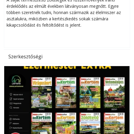
érdeklődés az elmúlt években látványosan megnőtt. Egyre
többen szeretnék tudni, honnan származik az élelmiszer az
l
asztalukra, miközben a kertészkedés sokak számára
kikapcsolódást és feltöltődést is jelent.
é
d
Szerkesztőségi