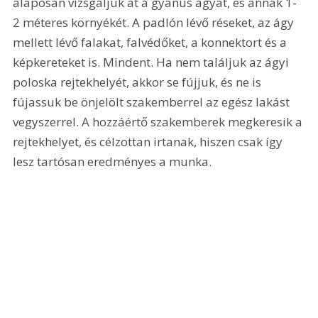
alaposan vizsgáljuk át a gyanús ágyat, és annak 1-
2 méteres környékét. A padlón lévő réseket, az ágy 
mellett lévő falakat, falvédőket, a konnektort és a 
képkereteket is. Mindent. Ha nem találjuk az ágyi 
poloska rejtekhelyét, akkor se fújjuk, és ne is 
fújassuk be önjelölt szakemberrel az egész lakást 
vegyszerrel. A hozzáértő szakemberek megkeresik a 
rejtekhelyet, és célzottan irtanak, hiszen csak így 
lesz tartósan eredményes a munka.