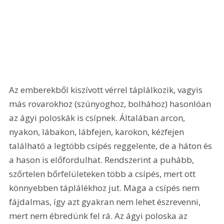
Az emberekből kiszívott vérrel táplálkozik, vagyis 
más rovarokhoz (szúnyoghoz, bolhához) hasonlóan 
az ágyi poloskák is csípnek. Általában arcon, 
nyakon, lábakon, lábfejen, karokon, kézfejen 
található a legtöbb csípés reggelente, de a háton és 
a hason is előfordulhat. Rendszerint a puhább, 
szőrtelen bőrfelületeken több a csípés, mert ott 
könnyebben táplálékhoz jut. Maga a csípés nem 
fájdalmas, így azt gyakran nem lehet észrevenni, 
mert nem ébredünk fel rá. Az ágyi poloska az 