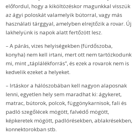
előfordul, hogy a kiköltözéskor magunkkal visszük 
az ágyi poloskát valamelyik bútorral, vagy más 
használati tárggyal, amelyben elrejtőzik a rovar. Új 
lakhelyünk is napok alatt fertőzött lesz.
– A párás, vizes helyiségekben (fürdőszoba, 
konyha) nem kell irtani, mert ott nem tartózkodunk 
mi, mint „táplálékforrás”, és ezek a rovarok nem is 
kedvelik ezeket a helyeket.
– Irtáskor a hálószobában kell nagyon alaposnak 
lenni, egyetlen hely sem maradhat ki: ágykeret, 
matrac, bútorok, polcok, függönykarnisok, fali és 
padló szegőlécek mögött, falvédő mögött, 
képkeretek mögött, padlórésekben, ablakrésekben, 
konnektorokban stb.