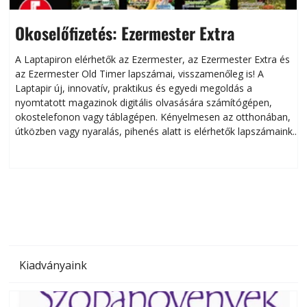
Okoselőfizetés: Ezermester Extra
A Laptapiron elérhetők az Ezermester, az Ezermester Extra és
az Ezermester Old Timer lapszámai, visszamenőleg is! A
Laptapir új, innovatív, praktikus és egyedi megoldás a
L
nyomtatott magazinok digitális olvasására számítógépen,
okostelefonon vagy táblagépen. Kényelmesen az otthonában,
útközben vagy nyaralás, pihenés alatt is elérhetők lapszámaink.
ú
Bárhol, bármikor, akár külföldön élve vagy dolgozva is
B
olvashatók az Ezermester lapszámai. A Laptapir kényelmes
megoldás, mert: – t
Kiadványaink