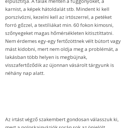
elpusztítja. A falak mentén a függönyöket, a 
karnist, a képek hátoldalát stb. Mindent ki kell 
porszívózni, kezelni kell az irtószerrel, a petéket 
forró gőzzel, a textíliákat min. 60 fokon kimosni, 
szőnyegeket magas hőmérsékleten kitisztíttatni. 
Nem érdemes egy-egy fertőzöttnek vélt bútort vagy 
mást kidobni, mert nem oldja meg a problémát, a 
lakásban több helyen is megbújnak, 
visszafertőződik az újonnan vásárolt tárgyunk is 
néhány nap alatt.
Az irtást végző szakembert gondosan válasszuk ki, 
mert a poloskainváziók során sok az önjelölt 