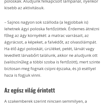
poloskák. Aludjunk felkapcsolt lámpánál, ilyenkor 
kisebb az aktivitásuk.
– Sajnos nagyon sok szálloda (a legjobbak is) 
lehetnek ágyi poloska fertőzöttek. Érdemes átnézni 
főleg az ágy környékét: a matrac varrásait, az 
ágyrácsot, a képeket, a falvédőt, az olvasólámpát. 
Ha élő ágyi poloskát, ürüléket, petét, lárvát vagy 
levedlett lárvabőrt találunk, akkor ne aludjunk ott 
(valószínűleg a többi szoba is fertőzött), mert szinte 
biztosan meg fognak csípni éjszaka, és jó eséllyel 
haza is fogjuk vinni.
Az egész világ érintett
A szakemberek szerint nincsen semmilyen, a 