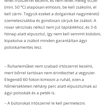
lehet irtószerrel kezelni, és nem lehet meleg vízzel 
(min. 50 °C) alaposan elmosni, be kell zsákolni, el 
kell zárni. Tegyük ezeket a dolgainkat nagyméretű 
szemeteszsákba és gondosan zárjuk be zsákot. A 
rovar vérszívás nélkül nem jut táplálékhoz, és 3-6 
hónap alatt elpusztul, így nem kell semmit kidobni, 
kipakolva a zsákot minden garantáltan ágyi 
poloskamentes lesz.
– Ruhaneműket nem szabad irtószerrel kezelni, 
mert bőrrel tartósan nem érintkezhet a vegyszer. 
Elegendő 60 fokon kimosni a ruhát, ezen a 
hőmérsékleten néhány perc alatt elpusztulnak az 
ágyi poloskák és a peték is.
– A bútorokat irtószerrel le kell permetezni.