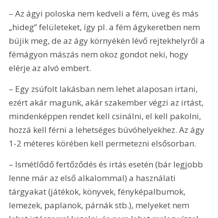
– Az ágyi poloska nem kedveli a fém, üveg és más 
„hideg” felületeket, így pl. a fém ágykeretben nem 
bújik meg, de az ágy környékén lévő rejtekhelyről a 
fémágyon mászás nem okoz gondot neki, hogy 
elérje az alvó embert.
– Egy zsúfolt lakásban nem lehet alaposan irtani, 
ezért akár magunk, akár szakember végzi az irtást, 
mindenképpen rendet kell csinálni, el kell pakolni, 
hozzá kell férni a lehetséges búvóhelyekhez. Az ágy 
1-2 méteres körében kell permetezni elsősorban.
– Ismétlődő fertőződés és irtás esetén (bár legjobb 
lenne már az első alkalommal) a használati 
tárgyakat (játékok, könyvek, fényképalbumok, 
lemezek, paplanok, párnák stb.), melyeket nem 