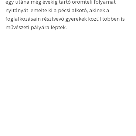
egy utána még évekig tartó örömteli folyamat 
nyitányát  emelte ki a pécsi alkotó, akinek a 
foglalkozásain résztvevő gyerekek közül többen is 
művészeti pályára léptek. 