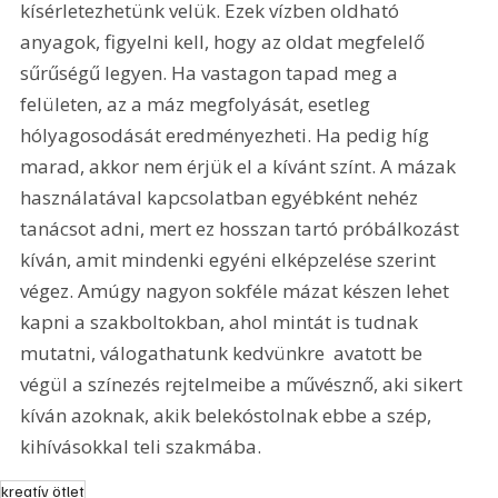
kísérletezhetünk velük. Ezek vízben oldható 
anyagok, figyelni kell, hogy az oldat megfelelő 
sűrűségű legyen. Ha vastagon tapad meg a 
felületen, az a máz megfolyását, esetleg 
hólyagosodását eredményezheti. Ha pedig híg 
marad, akkor nem érjük el a kívánt színt. A mázak 
használatával kapcsolatban egyébként nehéz 
tanácsot adni, mert ez hosszan tartó próbálkozást 
kíván, amit mindenki egyéni elképzelése szerint 
végez. Amúgy nagyon sokféle mázat készen lehet 
kapni a szakboltokban, ahol mintát is tudnak 
mutatni, válogathatunk kedvünkre  avatott be 
végül a színezés rejtelmeibe a művésznő, aki sikert 
kíván azoknak, akik belekóstolnak ebbe a szép, 
kihívásokkal teli szakmába.
kreatív ötlet