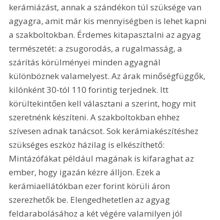
kerámiázást, annak a szándékon túl szüksége van 
agyagra, amit már kis mennyiségben is lehet kapni 
a szakboltokban. Érdemes kitapasztalni az agyag 
természetét: a zsugorodás, a rugalmasság, a 
szárítás körülményei minden agyagnál 
különböznek valamelyest. Az árak minőségfüggők, 
kilónként 30-tól 110 forintig terjednek. Itt 
körültekintően kell választani a szerint, hogy mit 
szeretnénk készíteni. A szakboltokban ehhez 
szívesen adnak tanácsot. Sok kerámiakészítéshez 
szükséges eszköz házilag is elkészíthető: 
Mintázófákat például magának is kifaraghat az 
ember, hogy igazán kézre álljon. Ezek a 
kerámiaellátókban ezer forint körüli áron 
szerezhetők be. Elengedhetetlen az agyag 
feldarabolásához a két végére valamilyen jól 