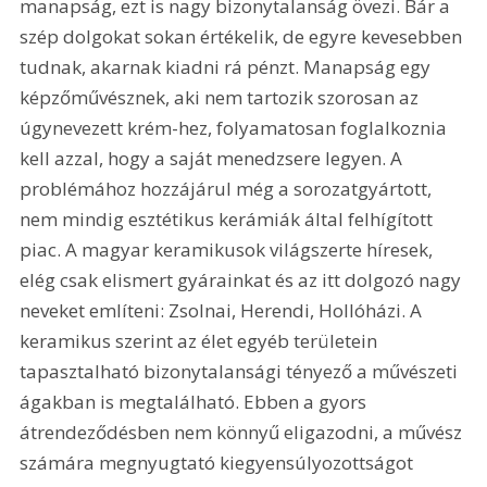
manapság, ezt is nagy bizonytalanság övezi. Bár a 
szép dolgokat sokan értékelik, de egyre kevesebben 
tudnak, akarnak kiadni rá pénzt. Manapság egy 
képzőművésznek, aki nem tartozik szorosan az 
úgynevezett krém-hez, folyamatosan foglalkoznia 
kell azzal, hogy a saját menedzsere legyen. A 
problémához hozzájárul még a sorozatgyártott, 
nem mindig esztétikus kerámiák által felhígított 
piac. A magyar keramikusok világszerte híresek, 
elég csak elismert gyárainkat és az itt dolgozó nagy 
neveket említeni: Zsolnai, Herendi, Hollóházi. A 
keramikus szerint az élet egyéb területein 
tapasztalható bizonytalansági tényező a művészeti 
ágakban is megtalálható. Ebben a gyors 
átrendeződésben nem könnyű eligazodni, a művész 
számára megnyugtató kiegyensúlyozottságot 