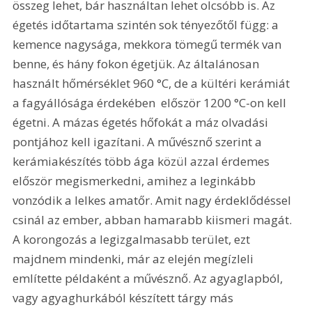
összeg lehet, bár használtan lehet olcsóbb is. Az 
égetés időtartama szintén sok tényezőtől függ: a 
kemence nagysága, mekkora tömegű termék van 
benne, és hány fokon égetjük. Az általánosan 
használt hőmérséklet 960 °C, de a kültéri kerámiát  
a fagyállósága érdekében  először 1200 °C-on kell 
égetni. A mázas égetés hőfokát a máz olvadási 
pontjához kell igazítani. A művésznő szerint a 
kerámiakészítés több ága közül azzal érdemes 
először megismerkedni, amihez a leginkább 
vonzódik a lelkes amatőr. Amit nagy érdeklődéssel 
csinál az ember, abban hamarabb kiismeri magát. 
A korongozás a legizgalmasabb terület, ezt 
majdnem mindenki, már az elején megízleli  
említette példaként a művésznő. Az agyaglapból, 
vagy agyaghurkából készített tárgy más 