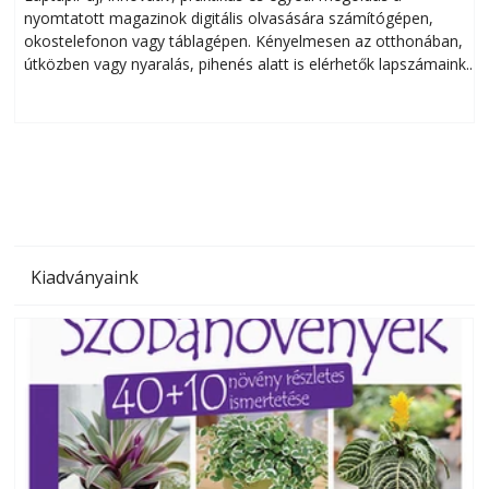
nyomtatott magazinok digitális olvasására számítógépen,
okostelefonon vagy táblagépen. Kényelmesen az otthonában,
útközben vagy nyaralás, pihenés alatt is elérhetők lapszámaink.
ú
Bárhol, bármikor, akár külföldön élve vagy dolgozva is
B
olvashatók az Ezermester lapszámai. A Laptapir kényelmes
megoldás, mert: – t
Kiadványaink