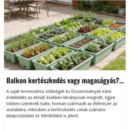
Balkon kertészkedés vagy magaságyás?
Helytakarékos kertészkedés
A saját termesztésű zöldségek és fűszernövények iránti
érdeklődés az elmúlt években látványosan megnőtt. Egyre
többen szeretnék tudni, honnan származik az élelmiszer az
l
asztalukra, miközben a kertészkedés sokak számára
kikapcsolódást és feltöltődést is jelent.
é
d