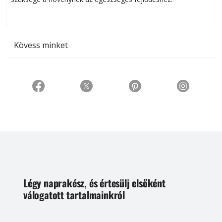
t
Kövess minket
Légy naprakész, és értesülj elsőként
válogatott tartalmainkról