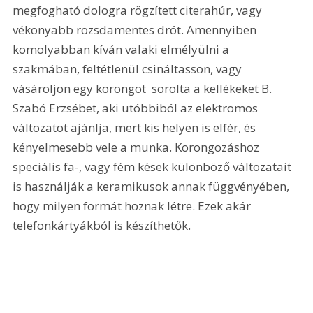
megfogható dologra rögzített citerahúr, vagy 
vékonyabb rozsdamentes drót. Amennyiben 
komolyabban kíván valaki elmélyülni a 
szakmában, feltétlenül csináltasson, vagy 
vásároljon egy korongot  sorolta a kellékeket B. 
Szabó Erzsébet, aki utóbbiból az elektromos 
változatot ajánlja, mert kis helyen is elfér, és 
kényelmesebb vele a munka. Korongozáshoz 
speciális fa-, vagy fém kések különböző változatait 
is használják a keramikusok annak függvényében, 
hogy milyen formát hoznak létre. Ezek akár 
telefonkártyákból is készíthetők. 