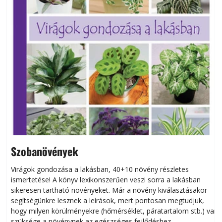
Szobanövények
Virágok gondozása a lakásban, 40+10 növény részletes
ismertetése! A könyv lexikonszerűen veszi sorra a lakásban
s
sikeresen tart­ha­tó növényeket. Már a növény kiválasztásakor
h
segítségünkre lesznek a leírások, mert pontosan megtudjuk,
k
hogy milyen körülményekre (hőmérséklet, páratartalom stb.) van
szüksége a növénynek az egészséges fejlődéshez.