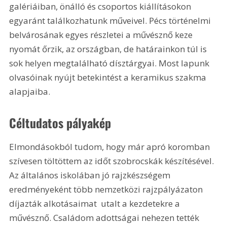
galériáiban, önálló és csoportos kiállításokon 
egyaránt találkozhatunk műveivel. Pécs történelmi 
belvárosának egyes részletei a művésznő keze 
nyomát őrzik, az országban, de határainkon túl is 
sok helyen megtalálható dísztárgyai. Most lapunk 
olvasóinak nyújt betekintést a keramikus szakma 
alapjaiba.
Céltudatos pályakép
Elmondásokból tudom, hogy már apró koromban 
szívesen töltöttem az időt szobrocskák készítésével. 
Az általános iskolában jó rajzkészségem 
eredményeként több nemzetközi rajzpályázaton 
díjazták alkotásaimat  utalt a kezdetekre a 
művésznő. Családom adottságai nehezen tették 