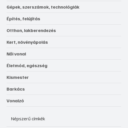
Gépek, szerszámok, technológiák
Építés, felújítás
Otthon, lakberendezés
Kert, növényápolás
Női vonal
Életmód, egészség
Kismester
Barkács
Vonalzó
Népszerű címkék