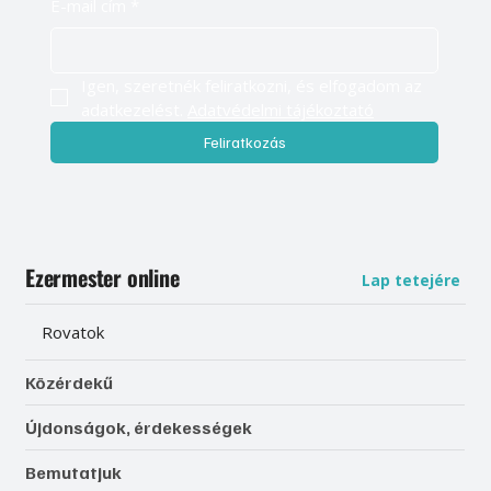
E-mail cím
*
Igen, szeretnék feliratkozni, és elfogadom az 
adatkezelést. 
Adatvédelmi tájékoztató
Feliratkozás
Ezermester online
Lap tetejére
Rovatok
Közérdekű
Újdonságok, érdekességek
Bemutatjuk