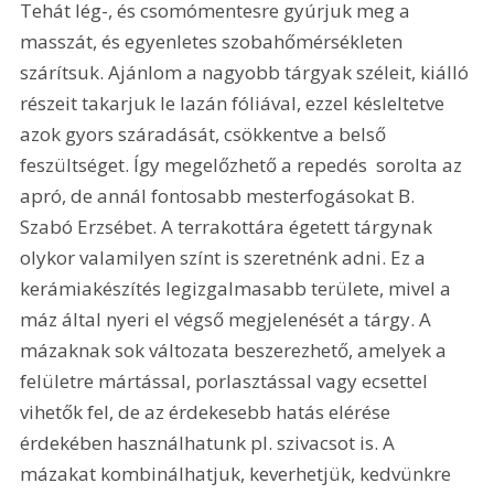
Tehát lég-, és csomómentesre gyúrjuk meg a 
masszát, és egyenletes szobahőmérsékleten 
szárítsuk. Ajánlom a nagyobb tárgyak széleit, kiálló 
részeit takarjuk le lazán fóliával, ezzel késleltetve 
azok gyors száradását, csökkentve a belső 
feszültséget. Így megelőzhető a repedés  sorolta az 
apró, de annál fontosabb mesterfogásokat B. 
Szabó Erzsébet. A terrakottára égetett tárgynak 
olykor valamilyen színt is szeretnénk adni. Ez a 
kerámiakészítés legizgalmasabb területe, mivel a 
máz által nyeri el végső megjelenését a tárgy. A 
mázaknak sok változata beszerezhető, amelyek a 
felületre mártással, porlasztással vagy ecsettel 
vihetők fel, de az érdekesebb hatás elérése 
érdekében használhatunk pl. szivacsot is. A 
mázakat kombinálhatjuk, keverhetjük, kedvünkre 