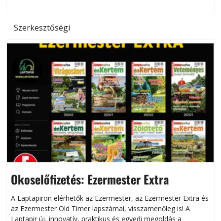
Szerkesztőségi
Okoselőfizetés: Ezermester Extra
A Laptapiron elérhetők az Ezermester, az Ezermester Extra és
az Ezermester Old Timer lapszámai, visszamenőleg is! A
Laptapir új, innovatív, praktikus és egyedi megoldás a
L