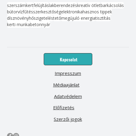
szerszám
kert
felújítás
lakberendezés
kreatív ötlet
barkácsolás
bútor
víz
fűtés
szerkesztőség
elektronika
hasznos tippek
dísznövény
hőszigetelés
tető
megújuló energia
tisztítás
kerti munka
beton
nyár
Kapcsolat
Impresszum
Médiaajánlat
Adatvédelem
Előfizetés
Szerzői jogok