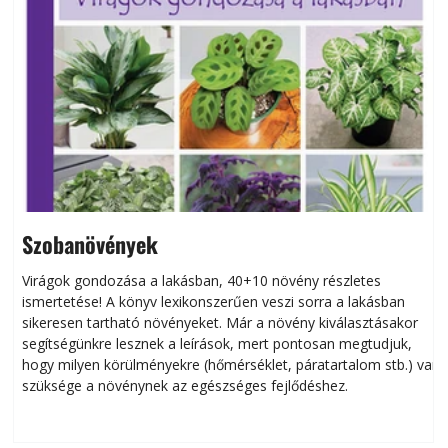
Szobanövények
Virágok gondozása a lakásban, 40+10 növény részletes
ismertetése! A könyv lexikonszerűen veszi sorra a lakásban
s
sikeresen tart­ha­tó növényeket. Már a növény kiválasztásakor
h
segítségünkre lesznek a leírások, mert pontosan megtudjuk,
k
hogy milyen körülményekre (hőmérséklet, páratartalom stb.) van
szüksége a növénynek az egészséges fejlődéshez.
t