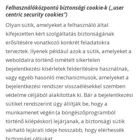
Felhasználóközpontú biztonsági cookie-k („user 
centric security cookies”)
Olyan sütik, amelyeket a felhasználó által 
kifejezetten kért szolgáltatás biztonságának 
erősítésére vonatkozó konkrét feladatokra 
terveztek. Ilyenek például azok a sütik, amelyeket a 
weboldalra történő ismételt sikertelen 
bejelentkezési kísérletek felderítésére használnak, 
vagy egyéb hasonló mechanizmusok, amelyeket a 
bejelentkezési rendszer visszaélésekkel szemben 
védelme céljából alakítottak ki. Bár a bejelentkezési 
sütiket rendszerint úgy állítják be, hogy a 
munkamenet végén (a böngészőprogramból 
történő kilépéskor) lejárjanak, a biztonsági sütik 
várható lejárati ideje hosszabb, hogy elérhessék 
biztonsági céljukat.