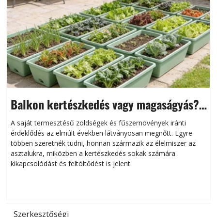
Balkon kertészkedés vagy magaságyás?
Helytakarékos kertészkedés
A saját termesztésű zöldségek és fűszernövények iránti
érdeklődés az elmúlt években látványosan megnőtt. Egyre
többen szeretnék tudni, honnan származik az élelmiszer az
l
asztalukra, miközben a kertészkedés sokak számára
kikapcsolódást és feltöltődést is jelent.
é
d
Szerkesztőségi