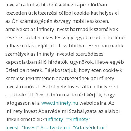
Invest”) a külső hirdetésekhez kapcsolódóan 
közvetlen üzletszerzési célból cookie-kat helyez el 
az Ön számítógépén és/vagy mobil eszközén, 
amelyeket az Infinety Invest harmadik személyek 
részére –adatértékesítés vagy egyéb módon történő 
felhasználás céljából – továbbíthat. Ezen harmadik 
személyek az Infinety Investtel szerződéses 
kapcsolatban álló hirdetők, ügynökök, illetve egyéb 
üzleti partnerek. Tájékoztatjuk, hogy ezen cookie-k 
kezelése tekintetében adatkezelőnek az Infinety 
Invest minősül.  Az Infinety Invest által elhelyezett 
cookie-król bővebb információkért kérjük, hogy 
látogasson el a 
www.infinety.hu
 weboldalra. Az 
Infinety Invest Adatvédelmi Szabályzata az alábbi 
linken érhető el: <
Infinety=">Infinety" 
Invest="Invest" Adatvédelmi="Adatvédelmi" 