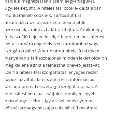
például megnézessék a számlaegyenlegüket, 
ügyleteiket, stb. A hitelesítési cookie-k általában 
munkamenet- cookie-k. Tartós sütik is 
alkalmazhatók, de ezek nem tekinthetők 
azonosnak, amint azt alább kifejtjük. Amikor egy 
felhasználó bejelentkezik, kifejezetten hozzáférést 
kér a számára engedélyezett tartalomhoz vagy 
szolgáltatáshoz. A sütin tárolt hitelesítési token 
hiányában a felhasználónak minden lekért oldalon 
meg kellene adnia a felhasználónevét/jelszavát. 
Ezért a hitelesítési szolgáltatás lényeges részét 
képezi az általa kifejezetten kért információs 
társadalommal összefüggő szolgáltatásnak. A 
hitelesítést nem használjuk semmilyen egyéb 
másodlagos célra – így a viselkedés nyomon 
követésére vagy hozzájárulás nélküli reklámra.