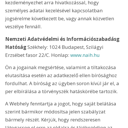
kezdeményezhet arra hivatkozással, hogy 
személyes adatai kezelésével kapcsolatban 
jogsérelme következett be, vagy annak közvetlen 
veszélye fennáll.
Nemzeti Adatvédelmi és Információszabadásg 
Hatóság 
Székhely: 1024 Budapest, Szilágyi 
Erzsébet fasor 22/C. Honlap: 
www.naih.hu
Ön a jogainak megsértése, valamint a tiltakozása 
elutasítása esetén az adatkezelő ellen bírósághoz 
fordulhat. A bíróság az ügyben soron kívül jár el, a 
per elbírálása a törvényszék hatáskörébe tartozik. 
A Webhely fenntartja a jogot, hogy saját belátása 
szerint bármikor módosítsa jelen szabályzat 
bármely részét. Kérjük, hogy rendszeresen 
látogasson el erre az oldalra és tájékozódjon az 