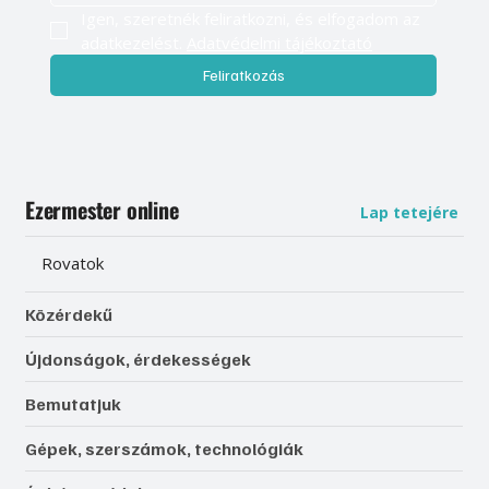
Igen, szeretnék feliratkozni, és elfogadom az 
adatkezelést. 
Adatvédelmi tájékoztató
Feliratkozás
Ezermester online
Lap tetejére
Rovatok
Közérdekű
Újdonságok, érdekességek
Bemutatjuk
Gépek, szerszámok, technológiák