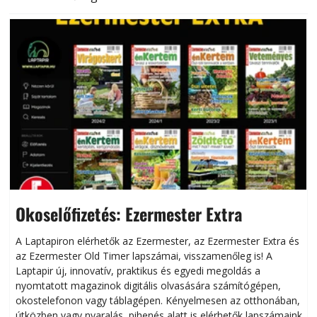
Okoselőfizetés: Ezermester Extra
A Laptapiron elérhetők az Ezermester, az Ezermester Extra és
az Ezermester Old Timer lapszámai, visszamenőleg is! A
Laptapir új, innovatív, praktikus és egyedi megoldás a
L
nyomtatott magazinok digitális olvasására számítógépen,
okostelefonon vagy táblagépen. Kényelmesen az otthonában,
útközben vagy nyaralás, pihenés alatt is elérhetők lapszámaink.
ú