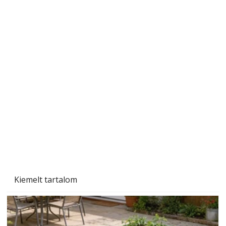
Újra a lőtér hangszigeteléséről
Kiemelt tartalom