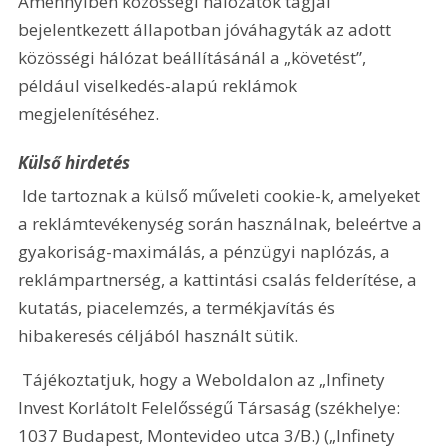
Amennyiben közösségi hálózatok tagjai 
bejelentkezett állapotban jóváhagyták az adott 
közösségi hálózat beállításánál a „követést”, 
például viselkedés-alapú reklámok 
megjelenítéséhez.
Külső hirdetés
 Ide tartoznak a külső műveleti cookie-k, amelyeket 
a reklámtevékenység során használnak, beleértve a 
gyakoriság-maximálás, a pénzügyi naplózás, a 
reklámpartnerség, a kattintási csalás felderítése, a 
kutatás, piacelemzés, a termékjavítás és 
hibakeresés céljából használt sütik.
 Tájékoztatjuk, hogy a Weboldalon az „Infinety 
Invest Korlátolt Felelősségű Társaság (székhelye: 
1037 Budapest, Montevideo utca 3/B.) („Infinety 