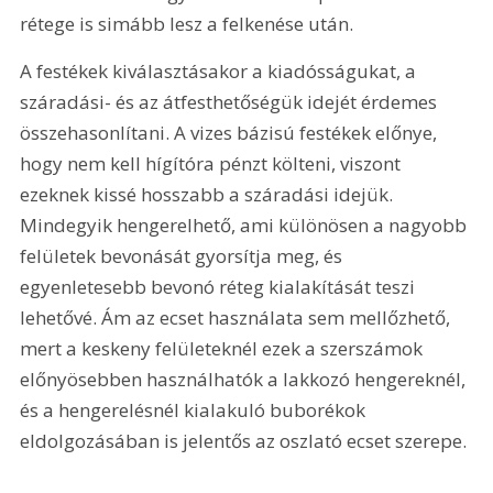
rétege is simább lesz a felkenése után.
A festékek kiválasztásakor a kiadósságukat, a 
száradási- és az átfesthetőségük idejét érdemes 
összehasonlítani. A vizes bázisú festékek előnye, 
hogy nem kell hígítóra pénzt költeni, viszont 
ezeknek kissé hosszabb a száradási idejük. 
Mindegyik hengerelhető, ami különösen a nagyobb 
felületek bevonását gyorsítja meg, és 
egyenletesebb bevonó réteg kialakítását teszi 
lehetővé. Ám az ecset használata sem mellőzhető, 
mert a keskeny felületeknél ezek a szerszámok 
előnyösebben használhatók a lakkozó hengereknél, 
és a hengerelésnél kialakuló buborékok 
eldolgozásában is jelentős az oszlató ecset szerepe.