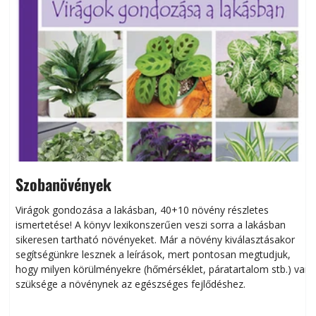
Szobanövények
Virágok gondozása a lakásban, 40+10 növény részletes
ismertetése! A könyv lexikonszerűen veszi sorra a lakásban
s
sikeresen tart­ha­tó növényeket. Már a növény kiválasztásakor
h
segítségünkre lesznek a leírások, mert pontosan megtudjuk,
k
hogy milyen körülményekre (hőmérséklet, páratartalom stb.) van
szüksége a növénynek az egészséges fejlődéshez.
t