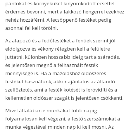
pántokat és környéküket kinyomkodott ecsettel 
érdemes bevonni, mert a lakkozó hengerrel ezekhez 
nehéz hozzáférni. A lecsöppenő festéket pedig 
azonnal fel kell törölni.
Az alapozó és a fedőfestéket a fentiek szerint jól 
eldolgozva és vékony rétegben kell a felületre 
juttatni, különben hosszabb ideig tart a száradás, 
és jelentősen megnő a felhasznált festék 
mennyisége is. Ha a mázoláshoz oldószeres 
festéket használunk, akkor ajánlatos az állandó 
szellőztetés, ami a festék kötését is lerövidíti és a 
kellemetlen oldószer szagát is jelentősen csökkenti.
Mivel általában e munkákat több napig 
folyamatosan kell végezni, a festő szerszámokat a 
munka végeztével minden nap ki kell mosni. Az 