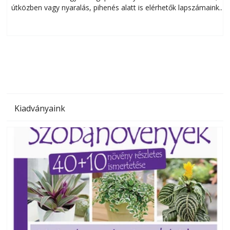
útközben vagy nyaralás, pihenés alatt is elérhetők lapszámaink.
ú
Bárhol, bármikor, akár külföldön élve vagy dolgozva is
B
olvashatók az Ezermester lapszámai. A Laptapir kényelmes
megoldás, mert: – t
Kiadványaink