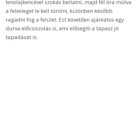
lenolajkencével szokás beitatni, majd fél óra múlva 
a felesleget le kell törölni, különben később 
ragadni fog a felület. Ezt követően ajánlatos egy 
durva előcsiszolás is, ami elősegíti a tapasz jó 
tapadását is.