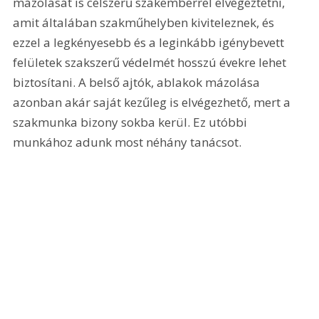
mázolását is célszerű szakemberrel elvégeztetni, 
amit általában szakműhelyben kiviteleznek, és 
ezzel a legkényesebb és a leginkább igénybevett 
felületek szakszerű védelmét hosszú évekre lehet 
biztosítani. A belső ajtók, ablakok mázolása 
azonban akár saját kezűleg is elvégezhető, mert a 
szakmunka bizony sokba kerül. Ez utóbbi 
munkához adunk most néhány tanácsot.