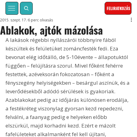
FELIRATKOZÁS
2015. szept. 17.
6 perc olvasás
Ablakok, ajtók mázolása
A lakások régebbi nyílászárói többnyire fából 
készültek és felületüket zománcfesték fedi. Eza 
bevonat elég időtálló, de 5-10évente – állapotuktól 
függően – felújításra szorul. Mivel főként fehérre 
festettek, azéveksorán fokozatosan – főként a 
fényszegény helyiségekben – besárgul aszínük, és a 
leverődésekből adódó sérülések is gyakoriak. 
Azablakokat pedig az időjárás különösen erodálja, 
a festékréteg viszonylag gyorsan kezd repedezni, 
felválni, a faanyag pedig e helyeken előbb 
elszürkül, majd korhadni kezd. Ezért e mázolt 
fafelületeket alkalmanként fel kell újítani, 