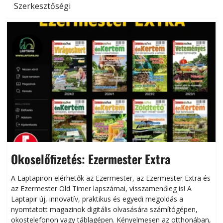
Szerkesztőségi
Okoselőfizetés: Ezermester Extra
A Laptapiron elérhetők az Ezermester, az Ezermester Extra és
az Ezermester Old Timer lapszámai, visszamenőleg is! A
Laptapir új, innovatív, praktikus és egyedi megoldás a
L
nyomtatott magazinok digitális olvasására számítógépen,
okostelefonon vagy táblagépen. Kényelmesen az otthonában,