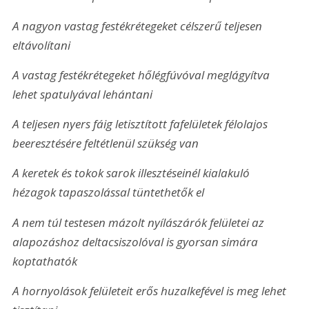
A nagyon vastag festékrétegeket célszerű teljesen 
eltávolítani
A vastag festékrétegeket hőlégfúvóval meglágyítva 
lehet spatulyával lehántani
A teljesen nyers fáig letisztított fafelületek félolajos 
beeresztésére feltétlenül szükség van
A keretek és tokok sarok illesztéseinél kialakuló 
hézagok tapaszolással tüntethetők el
A nem túl testesen mázolt nyílászárók felületei az 
alapozáshoz deltacsiszolóval is gyorsan simára 
koptathatók
A hornyolások felületeit erős huzalkefével is meg lehet 