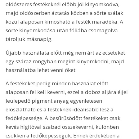
oldószeres festékeknél előbb jól kinyomkodva, 
majd oldószerben áztatás közben a sörte szálak 
közül alaposan kimosható a festék maradéka. A 
sörte kinyomkodása után fóliába csomagolva 
tároljuk másnapig.
Újabb használata előtt még nem árt az ecseteket 
egy száraz rongyban megint kinyomkodni, majd 
használatba lehet venni őket
A festékeket pedig minden használat előtt 
alaposan fel kell keverni, ezzel a doboz aljára éjjel 
leülepedő pigment anyag egyenletesen 
eloszlatható és a festéknek ideálisabb lesz a 
fedőképessége. A besűrűsödött festékeket csak 
kevés hígítóval szabad összekeverni, különben 
csökken a fedőképességük. Ennek érdekében a 