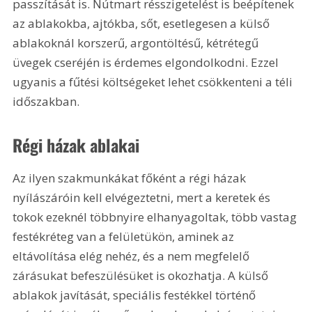
passzítását is. Nútmart résszigetelést is beépítenek 
az ablakokba, ajtókba, sőt, esetlegesen a külső 
ablakoknál korszerű, argontöltésű, kétrétegű 
üvegek cseréjén is érdemes elgondolkodni. Ezzel 
ugyanis a fűtési költségeket lehet csökkenteni a téli 
időszakban.
Régi házak ablakai
Az ilyen szakmunkákat főként a régi házak 
nyílászáróin kell elvégeztetni, mert a keretek és 
tokok ezeknél többnyire elhanyagoltak, több vastag 
festékréteg van a felületükön, aminek az 
eltávolítása elég nehéz, és a nem megfelelő 
zárásukat befeszülésüket is okozhatja. A külső 
ablakok javítását, speciális festékkel történő 