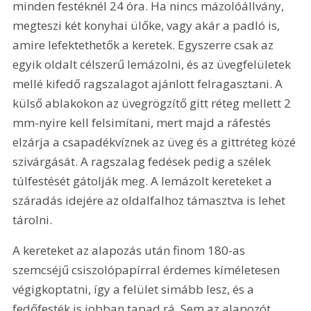
minden festéknél 24 óra. Ha nincs mázolóállvány, 
megteszi két konyhai ülőke, vagy akár a padló is, 
amire lefektethetők a keretek. Egyszerre csak az 
egyik oldalt célszerű lemázolni, és az üvegfelületek 
mellé kifedő ragszalagot ajánlott felragasztani. A 
külső ablakokon az üvegrögzítő gitt réteg mellett 2 
mm-nyire kell felsimítani, mert majd a ráfestés 
elzárja a csapadékvíznek az üveg és a gittréteg közé 
szivárgását. A ragszalag fedések pedig a szélek 
túlfestését gátolják meg. A lemázolt kereteket a 
száradás idejére az oldalfalhoz támasztva is lehet 
tárolni.
A kereteket az alapozás után finom 180-as 
szemcséjű csiszolópapírral érdemes kíméletesen 
végigkoptatni, így a felület simább lesz, és a 
fedőfesték is jobban tapad rá. Sem az alapozót, 