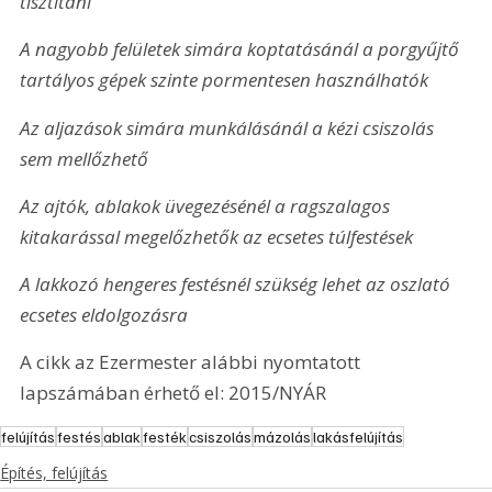
tisztítani
A nagyobb felületek simára koptatásánál a porgyűjtő 
tartályos gépek szinte pormentesen használhatók
Az aljazások simára munkálásánál a kézi csiszolás 
sem mellőzhető
Az ajtók, ablakok üvegezésénél a ragszalagos 
kitakarással megelőzhetők az ecsetes túlfestések
A lakkozó hengeres festésnél szükség lehet az oszlató 
ecsetes eldolgozásra
A cikk az Ezermester alábbi nyomtatott 
lapszámában érhető el: 2015/NYÁR
felújítás
festés
ablak
festék
csiszolás
mázolás
lakásfelújítás
Építés, felújítás