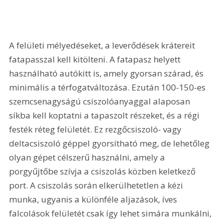
A felületi mélyedéseket, a leverődések krátereit 
fatapasszal kell kitölteni. A fatapasz helyett 
használható autókitt is, amely gyorsan szárad, és 
minimális a térfogatváltozása. Ezután 100-150-es 
szemcsenagyságú csiszolóanyaggal alaposan 
síkba kell koptatni a tapaszolt részeket, és a régi 
festék réteg felületét. Ez rezgőcsiszoló- vagy 
deltacsiszoló géppel gyorsítható meg, de lehetőleg 
olyan gépet célszerű használni, amely a 
porgyűjtőbe szívja a csiszolás közben keletkező 
port. A csiszolás során elkerülhetetlen a kézi 
munka, ugyanis a különféle aljazások, íves 
falcolások felületét csak így lehet simára munkálni, 