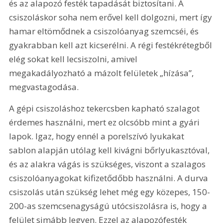
és az alapozó festék tapadását biztosítani. A 
csiszoláskor soha nem erővel kell dolgozni, mert így 
hamar eltömődnek a csiszolóanyag szemcséi, és 
gyakrabban kell azt kicserélni. A régi festékrétegből 
elég sokat kell lecsiszolni, amivel 
megakadályozható a mázolt felületek „hízása”, 
megvastagodása.
A gépi csiszoláshoz tekercsben kapható szalagot 
érdemes használni, mert ez olcsóbb mint a gyári 
lapok. Igaz, hogy ennél a porelszívó lyukakat 
sablon alapján utólag kell kivágni bőrlyukasztóval, 
és az alakra vágás is szükséges, viszont a szalagos 
csiszolóanyagokat kifizetődőbb használni. A durva 
csiszolás után szükség lehet még egy közepes, 150-
200-as szemcsenagyságú utócsiszolásra is, hogy a 
felület simább legyen. Ezzel az alapozófesték 