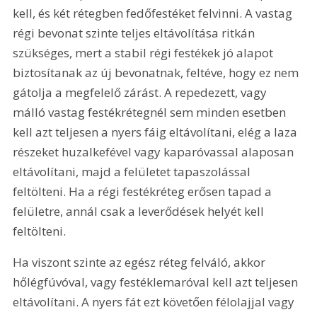
kell, és két rétegben fedőfestéket felvinni. A vastag 
régi bevonat szinte teljes eltávolítása ritkán 
szükséges, mert a stabil régi festékek jó alapot 
biztosítanak az új bevonatnak, feltéve, hogy ez nem 
gátolja a megfelelő zárást. A repedezett, vagy 
málló vastag festékrétegnél sem minden esetben 
kell azt teljesen a nyers fáig eltávolítani, elég a laza 
részeket huzalkefével vagy kaparóvassal alaposan 
eltávolítani, majd a felületet tapaszolással 
feltölteni. Ha a régi festékréteg erősen tapad a 
felületre, annál csak a leverődések helyét kell 
feltölteni.
Ha viszont szinte az egész réteg felváló, akkor 
hőlégfúvóval, vagy festéklemaróval kell azt teljesen 
eltávolítani. A nyers fát ezt követően félolajjal vagy 