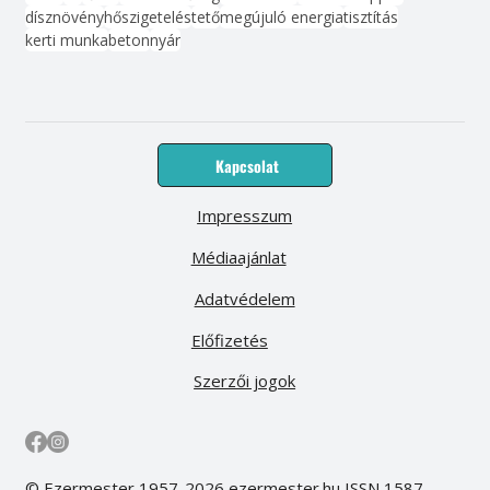
dísznövény
hőszigetelés
tető
megújuló energia
tisztítás
kerti munka
beton
nyár
Kapcsolat
Impresszum
Médiaajánlat
Adatvédelem
Előfizetés
Szerzői jogok
© Ezermester 1957-2026 ezermester.hu ISSN 1587-