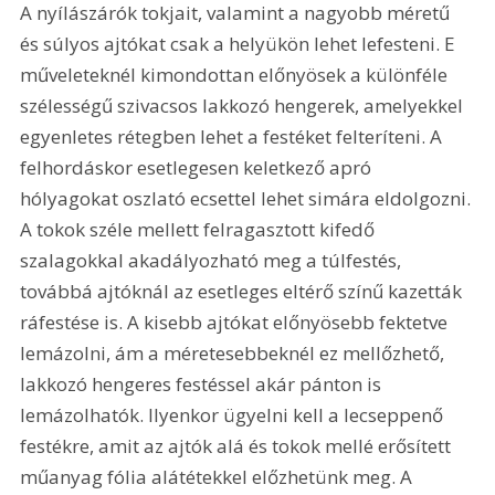
A nyílászárók tokjait, valamint a nagyobb méretű 
és súlyos ajtókat csak a helyükön lehet lefesteni. E 
műveleteknél kimondottan előnyösek a különféle 
szélességű szivacsos lakkozó hengerek, amelyekkel 
egyenletes rétegben lehet a festéket felteríteni. A 
felhordáskor esetlegesen keletkező apró 
hólyagokat oszlató ecsettel lehet simára eldolgozni. 
A tokok széle mellett felragasztott kifedő 
szalagokkal akadályozható meg a túlfestés, 
továbbá ajtóknál az esetleges eltérő színű kazetták 
ráfestése is. A kisebb ajtókat előnyösebb fektetve 
lemázolni, ám a méretesebbeknél ez mellőzhető, 
lakkozó hengeres festéssel akár pánton is 
lemázolhatók. Ilyenkor ügyelni kell a lecseppenő 
festékre, amit az ajtók alá és tokok mellé erősített 
műanyag fólia alátétekkel előzhetünk meg. A 