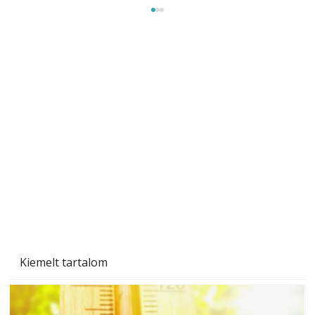
Beton járdalap készítése és lerakása – gyári
és saját készítésű megoldások
Kiemelt tartalom