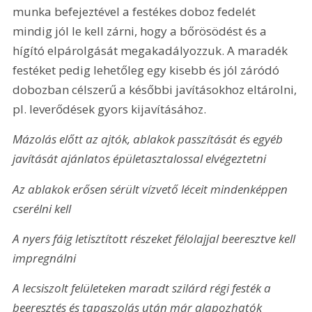
munka befejeztével a festékes doboz fedelét 
mindig jól le kell zárni, hogy a bőrösödést és a 
hígító elpárolgását megakadályozzuk. A maradék 
festéket pedig lehetőleg egy kisebb és jól záródó 
dobozban célszerű a későbbi javításokhoz eltárolni, 
pl. leverődések gyors kijavításához.
Mázolás előtt az ajtók, ablakok passzítását és egyéb 
javítását ajánlatos épületasztalossal elvégeztetni
Az ablakok erősen sérült vízvető léceit mindenképpen 
cserélni kell
A nyers fáig letisztított részeket félolajjal beeresztve kell 
impregnálni
A lecsiszolt felületeken maradt szilárd régi festék a 
beeresztés és tapaszolás után már alapozhatók