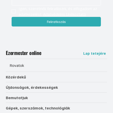
Igen, szeretnék feliratkozni, és elfogadom az 
adatkezelést. 
Adatvédelmi tájékoztató
Feliratkozás
Ezermester online
Lap tetejére
Rovatok
Közérdekű
Újdonságok, érdekességek
Bemutatjuk
Gépek, szerszámok, technológiák