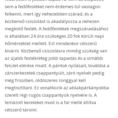
sem a fedőfestéket nem érdemes túl vastagon 
felkenni, mert így nehezebben szárad, és a 
közbenső csiszolást is akadályozza a nehezen 
megkötő festék. A fedőfestékek megszáradásához 
is általában 24 óra szükséges 20 fok körüli napi 
hőmérséklet mellett. Ezt mindenkor célszerű 
kivárni. Közbenső csiszolásra mindig szükség van 
az újabb festékréteg jobb tapadás és a simább 
felület elérése miatt. A pántok nyílásait, továbbá a 
zárszerkezetek csappantyúit, záró nyelvét pedig 
még frissiben, oldószeres ronggyal kell 
megtisztítani. Ez vonatkozik az ablakpárkányokba 
szerelt régi rugós csappantyúk nyelvére is. A 
lemázolt kereteket most is a fal mellé állítva 
célszerű tárolni.