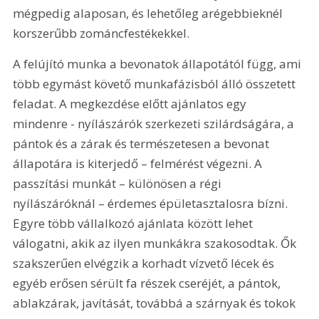
mégpedig alaposan, és lehetőleg arégebbieknél 
korszerűbb zománcfestékekkel.
A felújító munka a bevonatok állapotától függ, ami 
több egymást követő munkafázisból álló összetett 
feladat. A megkezdése előtt ajánlatos egy 
mindenre - nyílászárók szerkezeti szilárdságára, a 
pántok és a zárak és természetesen a bevonat 
állapotára is kiterjedő – felmérést végezni. A 
passzítási munkát – különösen a régi 
nyílászáróknál – érdemes épületasztalosra bízni. 
Egyre több vállalkozó ajánlata között lehet 
válogatni, akik az ilyen munkákra szakosodtak. Ők 
szakszerűen elvégzik a korhadt vízvető lécek és 
egyéb erősen sérült fa részek cseréjét, a pántok, 
ablakzárak, javítását, továbbá a szárnyak és tokok 