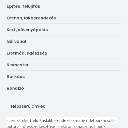
Építés, felújítás
Otthon, lakberendezés
Kert, növényápolás
Női vonal
Életmód, egészség
Kismester
Barkács
Vonalzó
Népszerű címkék
szerszám
kert
felújítás
lakberendezés
kreatív ötlet
barkácsolás
bútor
víz
fűtés
szerkesztőség
elektronika
hasznos tippek