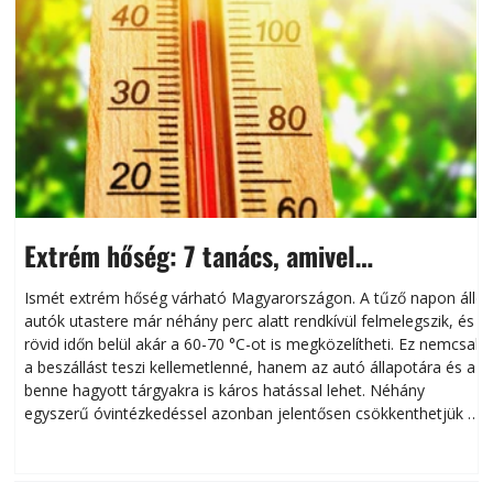
Extrém hőség: 7 tanács, amivel
megóvhatjuk autónkat a nyári károktól
Ismét extrém hőség várható Magyarországon. A tűző napon álló
autók utastere már néhány perc alatt rendkívül felmelegszik, és
rövid időn belül akár a 60-70 °C-ot is megközelítheti. Ez nemcsak
n
a beszállást teszi kellemetlenné, hanem az autó állapotára és a
benne hagyott tárgyakra is káros hatással lehet. Néhány
egyszerű óvintézkedéssel azonban jelentősen csökkenthetjük a
hőség káros hatásait.
l