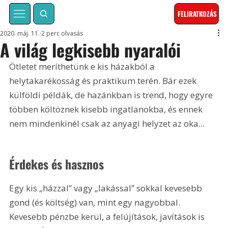
FELIRATKOZÁS
2020. máj. 11.
2 perc olvasás
A világ legkisebb nyaralói
Ötletet meríthetünk e kis házakból a 
helytakarékosság és praktikum terén. Bár ezek 
külföldi példák, de hazánkban is trend, hogy egyre 
többen költöznek kisebb ingatlanokba, és ennek 
nem mindenkinél csak az anyagi helyzet az oka...
Érdekes és hasznos
Egy kis „házzal” vagy „lakással” sokkal kevesebb 
gond (és költség) van, mint egy nagyobbal. 
Kevesebb pénzbe kerül, a felújítások, javítások is 