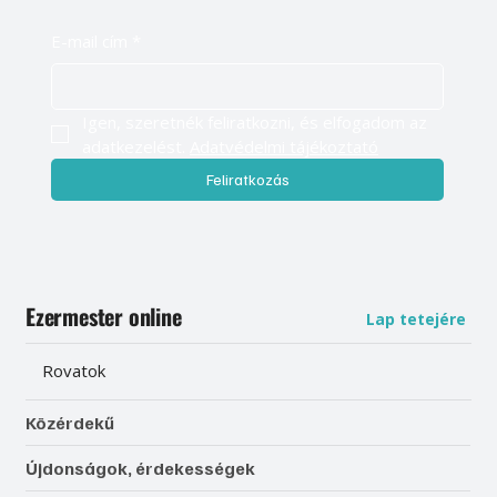
E-mail cím
*
Igen, szeretnék feliratkozni, és elfogadom az 
adatkezelést. 
Adatvédelmi tájékoztató
Feliratkozás
Ezermester online
Lap tetejére
Rovatok
Közérdekű
Újdonságok, érdekességek