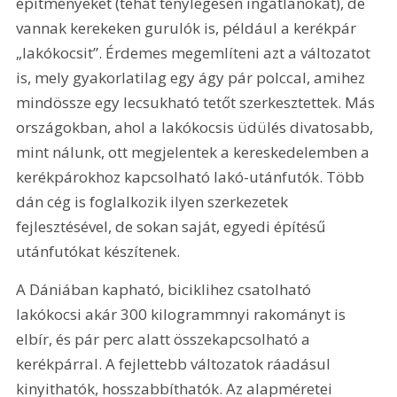
építményeket (tehát ténylegesen ingatlanokat), de 
vannak kerekeken gurulók is, például a kerékpár 
„lakókocsit”. Érdemes megemlíteni azt a változatot 
is, mely gyakorlatilag egy ágy pár polccal, amihez 
mindössze egy lecsukható tetőt szerkesztettek. Más 
országokban, ahol a lakókocsis üdülés divatosabb, 
mint nálunk, ott megjelentek a kereskedelemben a 
kerékpárokhoz kapcsolható lakó-utánfutók. Több 
dán cég is foglalkozik ilyen szerkezetek 
fejlesztésével, de sokan saját, egyedi építésű 
utánfutókat készítenek.
A Dániában kapható, biciklihez csatolható 
lakókocsi akár 300 kilogrammnyi rakományt is 
elbír, és pár perc alatt összekapcsolható a 
kerékpárral. A fejlettebb változatok ráadásul 
kinyithatók, hosszabbíthatók. Az alapméretei 