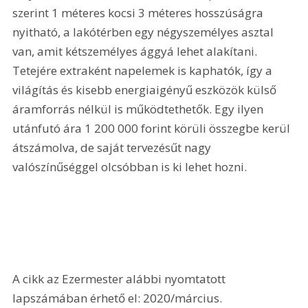
szerint 1 méteres kocsi 3 méteres hosszúságra 
nyitható, a lakótérben egy négyszemélyes asztal 
van, amit kétszemélyes ággyá lehet alakítani. 
Tetejére extraként napelemek is kaphatók, így a 
világítás és kisebb energiaigényű eszközök külső 
áramforrás nélkül is működtethetők. Egy ilyen 
utánfutó ára 1 200 000 forint körüli összegbe kerül 
átszámolva, de saját tervezésűt nagy 
valószínűséggel olcsóbban is ki lehet hozni.
A cikk az Ezermester alábbi nyomtatott 
lapszámában érhető el: 2020/március.