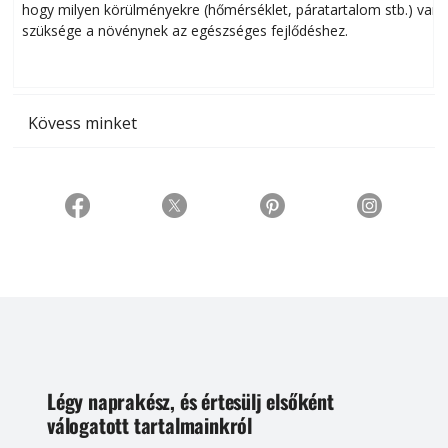
hogy milyen körülményekre (hőmérséklet, páratartalom stb.) van
szüksége a növénynek az egészséges fejlődéshez.
t
Kövess minket
Légy naprakész, és értesülj elsőként
válogatott tartalmainkról