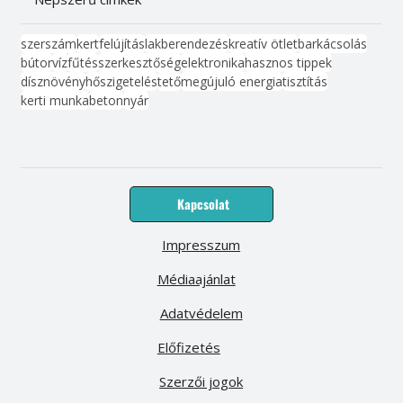
szerszám
kert
felújítás
lakberendezés
kreatív ötlet
barkácsolás
bútor
víz
fűtés
szerkesztőség
elektronika
hasznos tippek
dísznövény
hőszigetelés
tető
megújuló energia
tisztítás
kerti munka
beton
nyár
Kapcsolat
Impresszum
Médiaajánlat
Adatvédelem
Előfizetés
Szerzői jogok