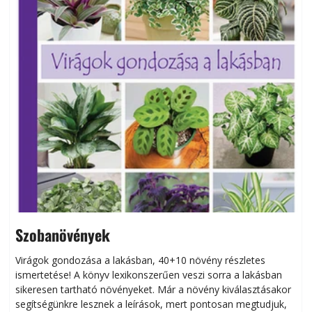
Szobanövények
Virágok gondozása a lakásban, 40+10 növény részletes
ismertetése! A könyv lexikonszerűen veszi sorra a lakásban
s
sikeresen tart­ha­tó növényeket. Már a növény kiválasztásakor
h
segítségünkre lesznek a leírások, mert pontosan megtudjuk,
k