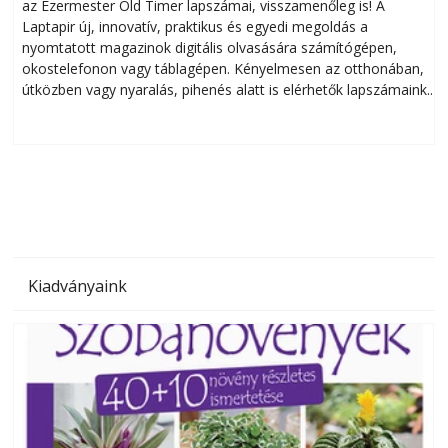
az Ezermester Old Timer lapszámai, visszamenőleg is! A
Laptapir új, innovatív, praktikus és egyedi megoldás a
L
nyomtatott magazinok digitális olvasására számítógépen,
okostelefonon vagy táblagépen. Kényelmesen az otthonában,
útközben vagy nyaralás, pihenés alatt is elérhetők lapszámaink.
ú
Bárhol, bármikor, akár külföldön élve vagy dolgozva is
B
olvashatók az Ezermester lapszámai. A Laptapir kényelmes
megoldás, mert: – t
Kiadványaink