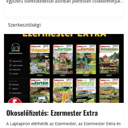
egyszerű óvintézkedéssel azonban jelentősen csökkenthetjük a
hőség káros hatásait.
l
Szerkesztőségi
Okoselőfizetés: Ezermester Extra
A Laptapiron elérhetők az Ezermester, az Ezermester Extra és