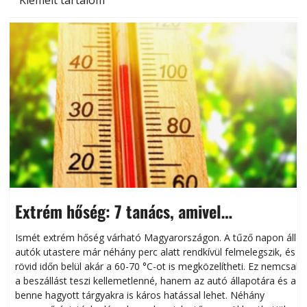
Kiemelt tartalom
Extrém hőség: 7 tanács, amivel
megóvhatjuk autónkat a nyári károktól
Ismét extrém hőség várható Magyarországon. A tűző napon álló
autók utastere már néhány perc alatt rendkívül felmelegszik, és
rövid időn belül akár a 60-70 °C-ot is megközelítheti. Ez nemcsak
n
a beszállást teszi kellemetlenné, hanem az autó állapotára és a
benne hagyott tárgyakra is káros hatással lehet. Néhány