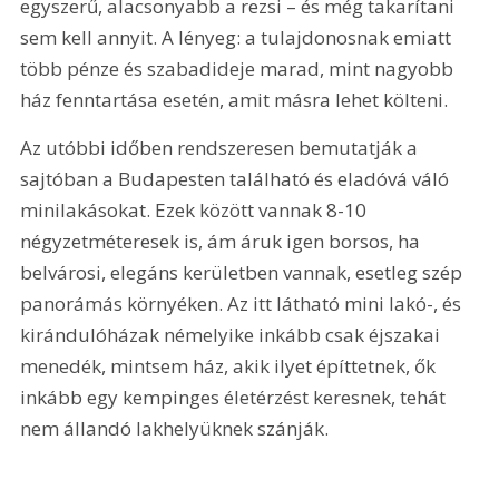
egyszerű, alacsonyabb a rezsi – és még takarítani 
sem kell annyit. A lényeg: a tulajdonosnak emiatt 
több pénze és szabadideje marad, mint nagyobb 
ház fenntartása esetén, amit másra lehet költeni.
Az utóbbi időben rendszeresen bemutatják a 
sajtóban a Budapesten található és eladóvá váló 
minilakásokat. Ezek között vannak 8-10 
négyzetméteresek is, ám áruk igen borsos, ha 
belvárosi, elegáns kerületben vannak, esetleg szép 
panorámás környéken. Az itt látható mini lakó-, és 
kirándulóházak némelyike inkább csak éjszakai 
menedék, mintsem ház, akik ilyet építtetnek, ők 
inkább egy kempinges életérzést keresnek, tehát 
nem állandó lakhelyüknek szánják.