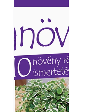
Ezermester lapszámai. A
Ezermester lapszámai
Laptapir kényelmes megoldás,
Laptapir kényelmes 
mert: – t
mert: – t