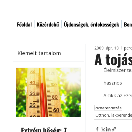
Főoldal
Közérdekű
Újdonságok, érdekességek
Bem
2009. ápr. 18.
1 per
A tojá
Kiemelt tartalom
Élelmiszer te
hasznos
A cikk az Ez
lakberendezés
Otthon, lakberend
Extrém hőség: 7