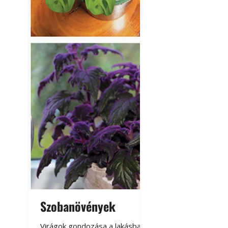
Szobanövények
Virágoskert: k
teraszon, laká
Virágok gondozása a lakásban,