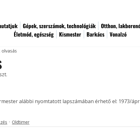
utatjuk
Gépek, szerszámok, technológiák
Otthon, lakberen
Életmód, egészség
Kismester
Barkács
Vonalzó
c olvasás
s
szt.
ermester alábbi nyomtatott lapszámában érhető el: 1973/ápril
ezés
Oldtimer