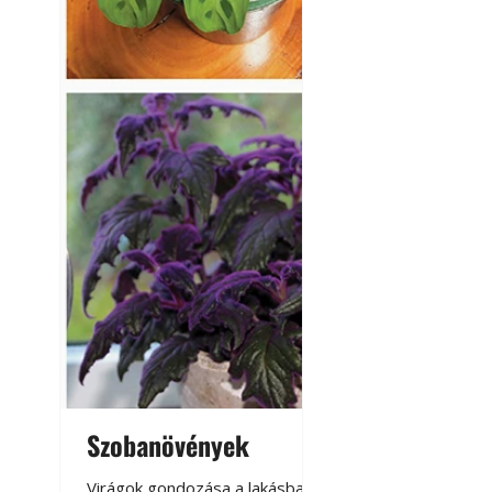
Szobanövények
Virágoskert: k
teraszon, laká
Virágok gondozása a lakásban,