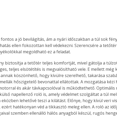
fontos a jó bevilágítás, ám a nyári időszakban a túl sok fény
hatás ellen fokozottan kell védekezni. Szerencsére a tetőtér
nyékolókkal megoldható ez a feladat.
y biztosítja a tetőtér teljes komfortját, mivel gátolja a túlzo
es, teljes elsötétítés is megvalósítható vele. E mellett még k
Ez annak köszönhető, hogy kívülre szerelhető, takarása szabá
mellák hőszigetelő bevonattal ellátottak. A mozgatása kézi h
otorral és akár távkapcsolóval is működtethető. Optimális
ülső napellenző roló is, amely védelmet szolgáltat a túl me
közben lehetővé teszi a kilátást. Előnye, hogy kívül veri vis
 ezért hatékonyan véd a tikkasztó meleg ellen. A roló az idő
aival szemben ellenálló hálós anyagból készül, rugós henge