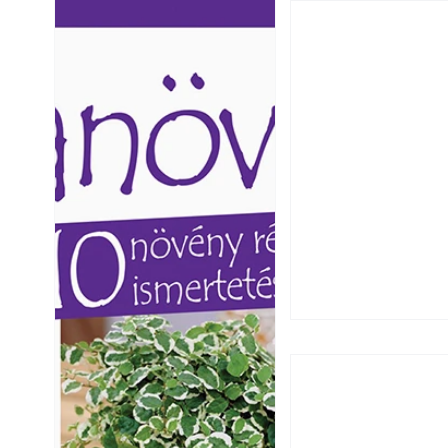
Ezermester lapszámai. A
Ezermester lapszámai
Laptapir kényelmes megoldás,
Laptapir kényelmes 
mert: – t
mert: – t