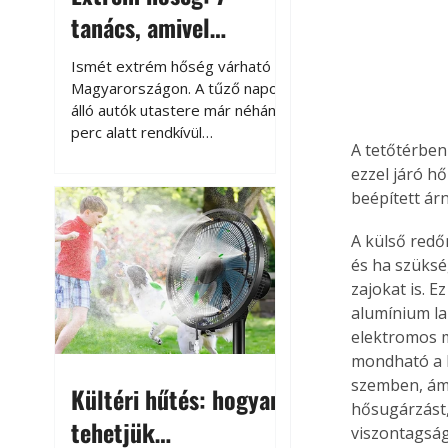
tanács, amivel
megóvhatjuk
Ismét extrém hőség várható
autónkat a nyári
Magyarországon. A tűző napon
álló autók utastere már néhány
károktól
perc alatt rendkívül
A tetőtérben 
felmelegszik, és rövid időn belül
ezzel járó hő
akár a 60-70 °C-ot is
beépített ár
megközelítheti. Ez nemcsak a
beszállást teszi kellemetlenné,
A külső redőn
hanem az autó állapotára és a
benne hagyott tárgyakra is
és ha szükség
káros hatással lehet. Néhány
zajokat is. 
egyszerű óvintézkedéssel
alumínium la
azonban jelentősen
elektromos m
csökkenthetjük a hőség káros
mondható a k
hatásait.
szemben, ám e
Kültéri hűtés: hogyan
hősugárzást,
tehetjük
viszontagság