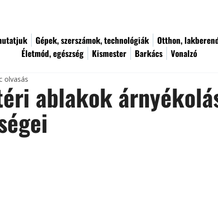
utatjuk
Gépek, szerszámok, technológiák
Otthon, lakberen
Életmód, egészség
Kismester
Barkács
Vonalzó
c olvasás
téri ablakok árnyékolá
ségei