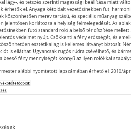
l lágy-, és tetszés szerinti magassági beállítása miatt válto
k érhetők el. Anyaga kétoldalt vezetősínekben fut, harmoni
k köszönhetően merev tartású, és speciális műanyag szál
 jelentősen korlátozza a helyiség felmelegedését. Az ablak
Együtt jobban megéri!
etősínekben futó standard roló a belső tér díszítése mellett 
Bővebb információ itt!
elentős védelmet nyújt. Csökkenti a fény erősségét, és emelle
k az
Együtt jobban megéri! A
öszönhetően esztétikailag is kellemes látványt biztosít. Ném
mester
könyvek tetszőleges
kciót is elláthat. Ugyancsak rugós rúdra csévélhető, és bár
er Old
párosítással kedvezményes
gy a beeső fény mennyiségét könnyű az ilyen rolókkal szabály
áron, 0 Ft postaköltséggel
ptapir új,
megrendelhetők!
ermester alábbi nyomtatott lapszámában érhető el: 2010/ápril
és egyedi
tt
nyékoló
tetőablak
lvasására
ezés
elefonon
nyelmesen
ben vagy
t is
. Bárhol,
ön élve
yzések
ashatók az