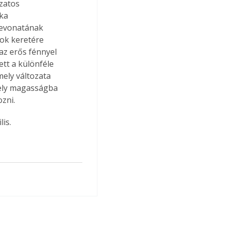
zatos 
ka 
bevonatának 
ok keretére 
az erős fénnyel 
tt a különféle 
ely változata 
mely magasságba 
ozni.
is.