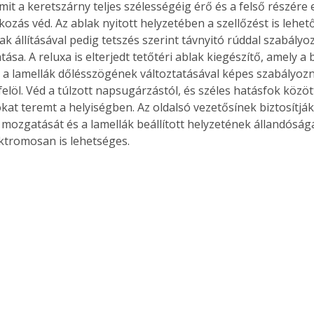
amit a keretszárny teljes szélességéig érő és a felső részére e
zás véd. Az ablak nyitott helyzetében a szellőzést is lehető
 állításával pedig tetszés szerint távnyitó rúddal szabályoz
ása. A reluxa is elterjedt tetőtéri ablak kiegészítő, amely a
a lamellák dőlésszögének változtatásával képes szabályozni
felöl. Véd a túlzott napsugárzástól, és széles hatásfok közö
kat teremt a helyiségben. Az oldalsó vezetősínek biztosítják
 mozgatását és a lamellák beállított helyzetének állandóság
ektromosan is lehetséges.