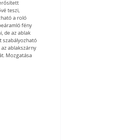
rősített 
vé teszi, 
ható a roló 
 beáramló fény 
, de az ablak 
tt szabályozható 
 az ablakszárny 
át. Mozgatása 