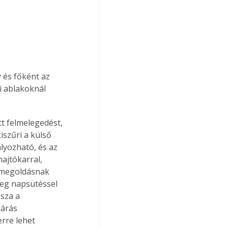
 és főként az 
i ablakoknál 
tt felmelegedést, 
iszűri a külső 
lyozható, és az 
ajtókarral, 
 megoldásnak 
leg napsütéssel 
sza a 
járás 
rre lehet 