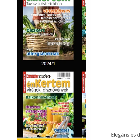
 Elegáns és dekoratív hatású minden tetőtéri ablakon a harmonika árnyékoló. 