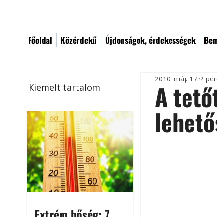
Főoldal
Közérdekű
Újdonságok, érdekességek
Bem
2010. máj. 17.
2 per
A tető
Kiemelt tartalom
lehető
Extrém hőség: 7