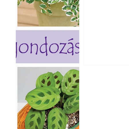
Szú és más faron
ismerjük fel és 
Varrógéptűk