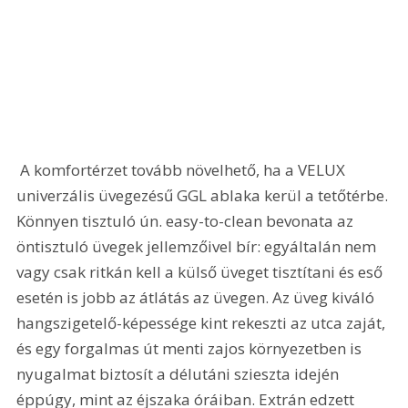
 A komfortérzet tovább növelhető, ha a VELUX 
univerzális üvegezésű GGL ablaka kerül a tetőtérbe. 
Könnyen tisztuló ún. easy-to-clean bevonata az 
öntisztuló üvegek jellemzőivel bír: egyáltalán nem 
vagy csak ritkán kell a külső üveget tisztítani és eső 
esetén is jobb az átlátás az üvegen. Az üveg kiváló 
hangszigetelő-képessége kint rekeszti az utca zaját, 
és egy forgalmas út menti zajos környezetben is 
nyugalmat biztosít a délutáni szieszta idején 
éppúgy, mint az éjszaka óráiban. Extrán edzett 