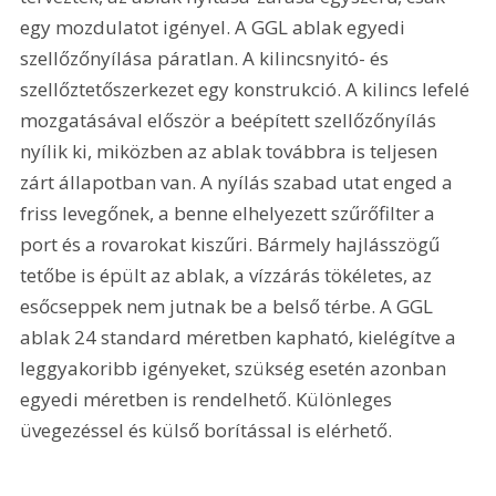
egy mozdulatot igényel. A GGL ablak egyedi 
szellőzőnyílása páratlan. A kilincsnyitó- és 
szellőztetőszerkezet egy konstrukció. A kilincs lefelé 
mozgatásával először a beépített szellőzőnyílás 
nyílik ki, miközben az ablak továbbra is teljesen 
zárt állapotban van. A nyílás szabad utat enged a 
friss levegőnek, a benne elhelyezett szűrőfilter a 
port és a rovarokat kiszűri. Bármely hajlásszögű 
tetőbe is épült az ablak, a vízzárás tökéletes, az 
esőcseppek nem jutnak be a belső térbe. A GGL 
ablak 24 standard méretben kapható, kielégítve a 
leggyakoribb igényeket, szükség esetén azonban 
egyedi méretben is rendelhető. Különleges 
üvegezéssel és külső borítással is elérhető.