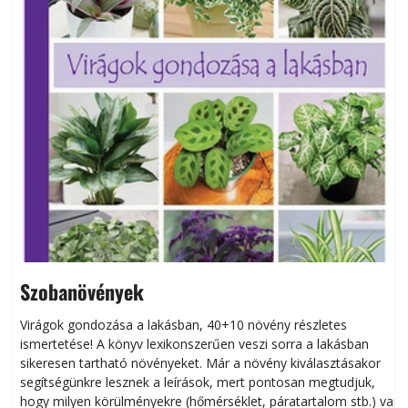
Szobanövények
Virágok gondozása a lakásban, 40+10 növény részletes
ismertetése! A könyv lexikonszerűen veszi sorra a lakásban
s
sikeresen tart­ha­tó növényeket. Már a növény kiválasztásakor
h
segítségünkre lesznek a leírások, mert pontosan megtudjuk,
k
hogy milyen körülményekre (hőmérséklet, páratartalom stb.) van