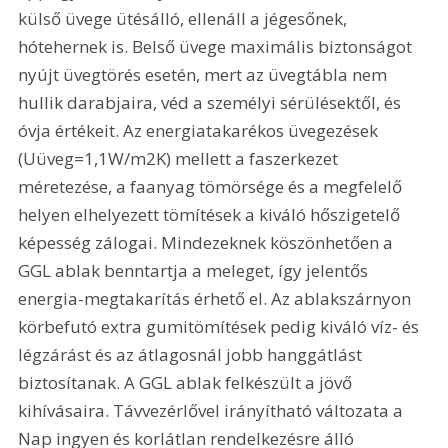
külső üvege ütésálló, ellenáll a jégesőnek, 
hótehernek is. Belső üvege maximális biztonságot 
nyújt üvegtörés esetén, mert az üvegtábla nem 
hullik darabjaira, véd a személyi sérülésektől, és 
óvja értékeit. Az energiatakarékos üvegezések 
(Uüveg=1,1W/m2K) mellett a faszerkezet 
méretezése, a faanyag tömörsége és a megfelelő 
helyen elhelyezett tömítések a kiváló hőszigetelő 
képesség zálogai. Mindezeknek köszönhetően a 
GGL ablak benntartja a meleget, így jelentős 
energia-megtakarítás érhető el. Az ablakszárnyon 
körbefutó extra gumitömítések pedig kiváló víz- és 
légzárást és az átlagosnál jobb hanggátlást 
biztosítanak. A GGL ablak felkészült a jövő 
kihívásaira. Távvezérlővel irányítható változata a 
Nap ingyen és korlátlan rendelkezésre álló 