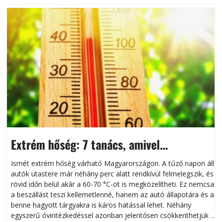
Extrém hőség: 7 tanács, amivel
megóvhatjuk autónkat a nyári károktól
Ismét extrém hőség várható Magyarországon. A tűző napon álló
autók utastere már néhány perc alatt rendkívül felmelegszik, és
rövid időn belül akár a 60-70 °C-ot is megközelítheti. Ez nemcsak
n
a beszállást teszi kellemetlenné, hanem az autó állapotára és a
benne hagyott tárgyakra is káros hatással lehet. Néhány
egyszerű óvintézkedéssel azonban jelentősen csökkenthetjük a