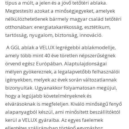
típus a múlt, a jelen és a jövő tetőtéri ablaka. 
Megtestesíti azokat a minőségjegyeket, amelyek 
nélkülözhetetlenek bármely magyar család tetőtéri 
otthonában: energiatakarékosság, esztétikum, 
tartósság, nyugalom, biztonság, innováció. 
 A GGL ablak a VELUX legrégebbi ablakmodellje, 
amely több mint 40 éve töretlen népszerűségnek 
örvend egész Európában. Alaptulajdonságai 
mélyen gyökereznek, a legalapvetőbb felhasználói 
igényekben, melyek az évek során változatlannak 
bizonyultak. Ugyanakkor folyamatosan megújul, 
hogy a legújabb követelményeknek és 
elvárásoknak is megfeleljen. Kiváló minőségű fenyő 
alapanyagból készül, ami minősített beszállítóktól 
kerül a VELUX gyáraiba. Az egyes faelemek 
ellentétes szálirányban történő egymáshoz 