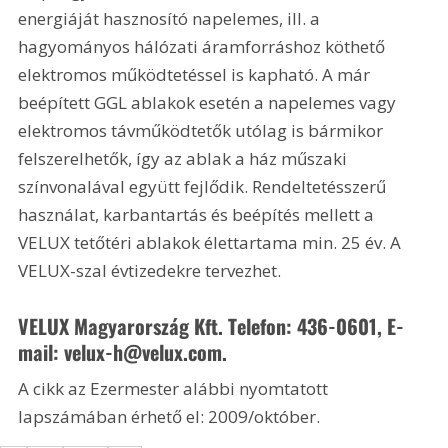
energiáját hasznosító napelemes, ill. a 
hagyományos hálózati áramforráshoz köthető 
elektromos működtetéssel is kapható. A már 
beépített GGL ablakok esetén a napelemes vagy 
elektromos távműködtetők utólag is bármikor 
felszerelhetők, így az ablak a ház műszaki 
színvonalával együtt fejlődik. Rendeltetésszerű 
használat, karbantartás és beépítés mellett a 
VELUX tetőtéri ablakok élettartama min. 25 év. A 
VELUX-szal évtizedekre tervezhet.
VELUX Magyarország Kft. Telefon: 436-0601, E-
mail: velux-h@velux.com.
A cikk az Ezermester alábbi nyomtatott 
lapszámában érhető el: 2009/október.