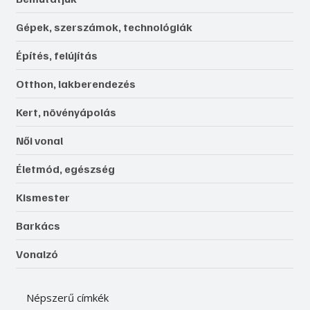
Gépek, szerszámok, technológiák
Építés, felújítás
Otthon, lakberendezés
Kert, növényápolás
Női vonal
Életmód, egészség
Kismester
Barkács
Vonalzó
Népszerű címkék