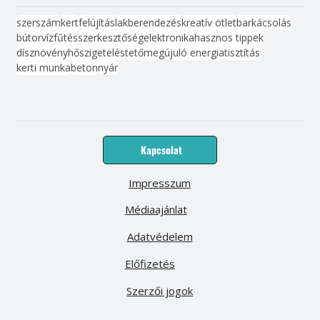
szerszám
kert
felújítás
lakberendezés
kreatív ötlet
barkácsolás
bútor
víz
fűtés
szerkesztőség
elektronika
hasznos tippek
dísznövény
hőszigetelés
tető
megújuló energia
tisztítás
kerti munka
beton
nyár
Kapcsolat
Impresszum
Médiaajánlat
Adatvédelem
Előfizetés
Szerzői jogok