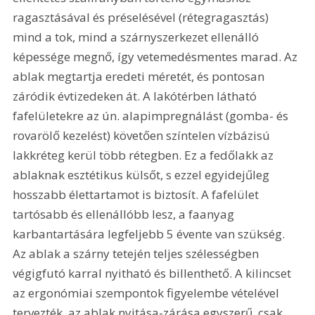
ragasztásával és préselésével (rétegragasztás) 
mind a tok, mind a szárnyszerkezet ellenálló 
képessége megnő, így vetemedésmentes marad. Az 
ablak megtartja eredeti méretét, és pontosan 
záródik évtizedeken át. A lakótérben látható 
fafelületekre az ún. alapimpregnálást (gomba- és 
rovarölő kezelést) követően színtelen vízbázisú 
lakkréteg kerül több rétegben. Ez a fedőlakk az 
ablaknak esztétikus külsőt, s ezzel egyidejűleg 
hosszabb élettartamot is biztosít. A fafelület 
tartósabb és ellenállóbb lesz, a faanyag 
karbantartására legfeljebb 5 évente van szükség. 
Az ablak a szárny tetején teljes szélességben 
végigfutó karral nyitható és billenthető. A kilincset 
az ergonómiai szempontok figyelembe vételével 
tervezték, az ablak nyitása-zárása egyszerű, csak 