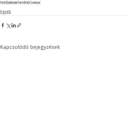
tető
ablak
tetőtér
velux
Egyéb
Kapcsolódó bejegyzések