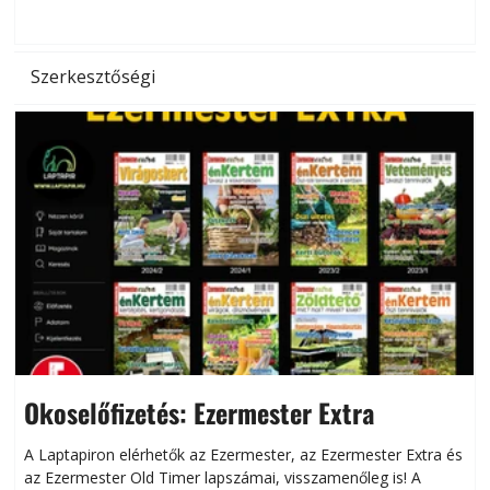
hőség káros hatásait.
l
Szerkesztőségi
Okoselőfizetés: Ezermester Extra
A Laptapiron elérhetők az Ezermester, az Ezermester Extra és
az Ezermester Old Timer lapszámai, visszamenőleg is! A