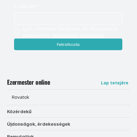
E-mail cím
*
Igen, szeretnék feliratkozni, és elfogadom az 
adatkezelést. 
Adatvédelmi tájékoztató
Feliratkozás
Ezermester online
Lap tetejére
Rovatok
Közérdekű
Újdonságok, érdekességek
Bemutatjuk