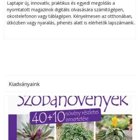
Laptapir új, innovatív, praktikus és egyedi megoldás a
L
nyomtatott magazinok digitális olvasására számítógépen,
okostelefonon vagy táblagépen. Kényelmesen az otthonában,
útközben vagy nyaralás, pihenés alatt is elérhetők lapszámaink.
ú
Bárhol, bármikor, akár külföldön élve vagy dolgozva is
B
olvashatók az Ezermester lapszámai. A Laptapir kényelmes
megoldás, mert: – t
Kiadványaink