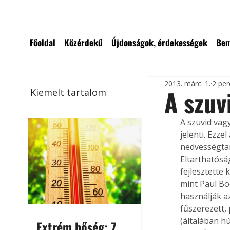
Főoldal
Közérdekű
Újdonságok, érdekességek
Bem
2013. márc. 1.
2 per
A szuv
Kiemelt tartalom
A szuvid vagy
jelenti. Ezz
nedvességtar
Eltarthatósá
fejlesztette
mint Paul Bo
használják a
fűszerezett, 
(általában h
Extrém hőség: 7