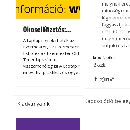
melynek ered
minőségromlá
légmentesen 
fagyasztjuk 
Okoselőfizetés:
Okoselőfizetés
előtt 60 °C-
Ezermester Extra
maghőmérővel
A Laptapiron elérhetők az
A Laptapiron elérhető
sütjük) és tál
Ezermester, az Ezermester
Ezermester, az Ezer
Extra és az Ezermester Old
Extra és az Ezermest
kreatív ötlet
Timer lapszámai,
Timer lapszámai,
Egyéb
visszamenőleg is! A Laptapir új,
visszamenőleg is! A La
innovatív, praktikus és egyedi
innovatív, praktikus 
megoldás a nyomtatott
megoldás a nyomtato
magazinok digitális olvasására
magazinok digitális o
számítógépen, okostelefonon
számítógépen, okost
vagy táblagépen. Kényelmesen
vagy táblagépen. Ké
Kapcsolódó bejeg
Kiadványaink
az otthonában, útközben vagy
az otthonában, útköz
nyaralás, pihenés alatt is
nyaralás, pihenés alat
elérhetők lapszámaink. Bárhol,
elérhetők lapszámaink
bármikor, akár külföldön élve
bármikor, akár külföld
vagy dolgozva is olvashatók az
vagy dolgozva is olv