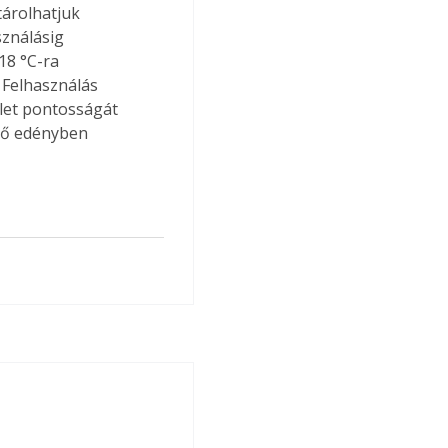
árolhatjuk 
ználásig 
8 °C-ra 
 Felhasználás 
let pontosságát 
elő edényben 