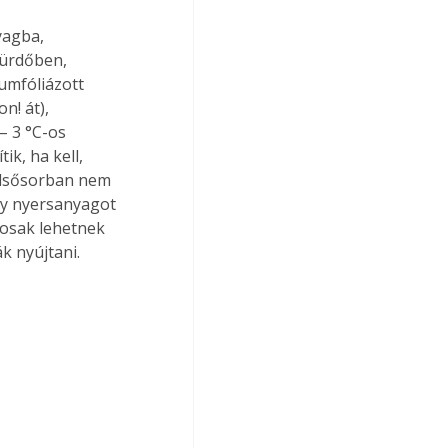
fürdőben, 
umfóliázott 
! át), 
– 3 °C-os 
ik, ha kell, 
 elsősorban nem 
gy nyersanyagot 
tosak lehetnek 
 nyújtani. 