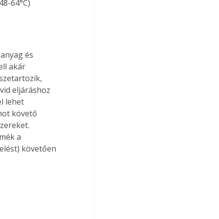
48-64°C) 
ll akár 
szetartozik, 
id eljáráshoz 
 lehet 
mot követő 
zereket. 
rmék a 
elést) követően 