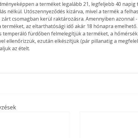
ményeképpen a terméket legalább 21, legfeljebb 40 napig t
s nélkül. Utószennyeződés kizárva, mivel a termék a felhas
zárt csomagban kerül raktározásra. Amennyiben azonnal -1
a terméket, az eltarthatósági idő akár 18 hónapra emelhető.
Együtt jobban megéri!
os temperáló fürdőben felmelegítjük a terméket, a hőmérsék
Bővebb információ itt!
 ellenőrizzük, ezután elkészítjük (pár pillanatig a megfel
k az
Együtt jobban megéri! A
aljuk az ételt.
mester
könyvek tetszőleges
er Old
párosítással kedvezményes
áron, 0 Ft postaköltséggel
ptapir új,
megrendelhetők!
és egyedi
tt
lvasására
elefonon
nyelmesen
yzések
ben vagy
t is
. Bárhol,
ön élve
ashatók az