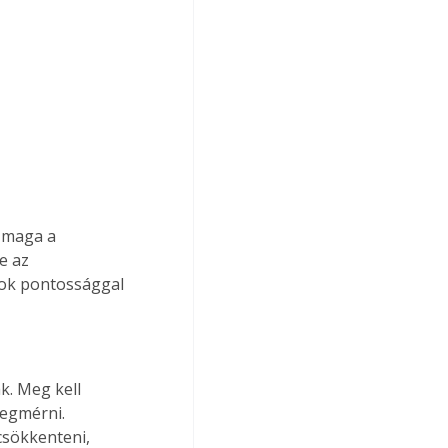
e az 
fok pontossággal 
egmérni. 
csökkenteni, 