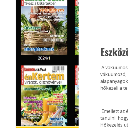
Eszköz
 A vákuumos főzés speciális vákuumos főzőfelszerelést igényel. Az egyik maga a 
vákuumozó, a
alapanyagok 
hőkezeli a te
 Emellett az ételkészítéssel kapcsolatos előírások a lehető legszigorúbbak. Meg kell 
tanulni, hog
Hőkezelés ut