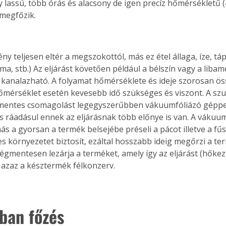
 lassú, több órás és alacsony de igen precíz hőmérsékletű (
megfőzik. 
ma, stb.) Az eljárást követően például a bélszín vagy a libame
is kanalazható. A folyamat hőmérséklete és ideje szorosan ös
érséklet esetén kevesebb idő szükséges és viszont. A szuv
gmentes csomagolást legegyszerűbben vákuumfóliázó géppel
s ráadásul ennek az eljárásnak több előnye is van. A vákuu
s a gyorsan a termék belsejébe préseli a pácot illetve a fűs
 környezetet biztosít, ezáltal hosszabb ideig megőrzi a te
égmentesen lezárja a terméket, amely így az eljárást (hőkez
 azaz a késztermék félkonzerv. 
ban főzés