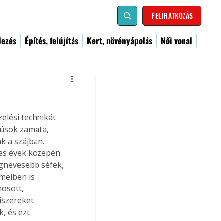
FELIRATKOZÁS
dezés
Építés, felújítás
Kert, növényápolás
Női vonal
elési technikát 
húsok zamata, 
k a szájban. 
-es évek közepén 
egnevesebb séfek, 
meiben is 
mosott, 
iszereket 
, és ezt 