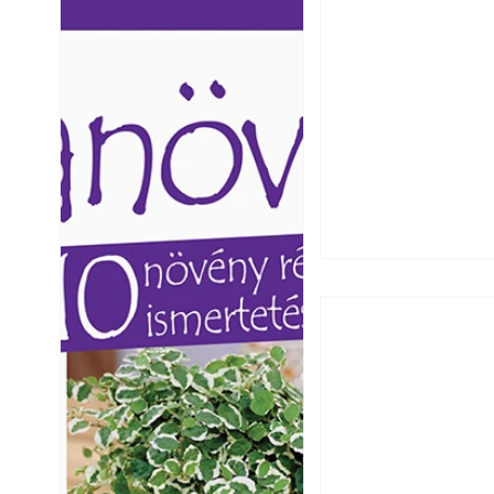
Ezermester lapszámai. A
Ezermester lapszámai
Laptapir kényelmes megoldás,
Laptapir kényelmes 
mert: – t
mert: – t
Okoselőfizetés: E