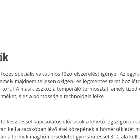
ök
mely majdnem teljesen oxigén- és légmentes teret hoz létr
körül. A másik eszköz a temperáló termosztát, amely tized
rméket, s ez a pontosság a technológia lelke. 
yan kell a zacskóban lévő étel közepének a hőmérsékletét m
án a termék maghőmérsékletét gyorshűtéssel 3 °C alá kell 