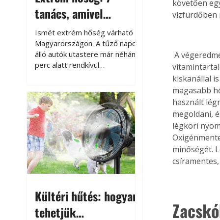
követően egy
tanács, amivel
vízfürdőben 
megóvhatjuk
Ismét extrém hőség várható
autónkat a nyári
Magyarországon. A tűző napon
álló autók utastere már néhány
 A végeredmény teljesen eltér a megszokottól, más ez étel állaga, íze, tápanyag és 
károktól
perc alatt rendkívül
vitamintartal
felmelegszik, és rövid időn belül
kiskanállal 
akár a 60-70 °C-ot is
magasabb hőm
megközelítheti. Ez nemcsak a
használt lé
beszállást teszi kellemetlenné,
megoldani, é
hanem az autó állapotára és a
légköri nyomá
benne hagyott tárgyakra is
Oxigénmentes
káros hatással lehet. Néhány
minőségét. L
egyszerű óvintézkedéssel
csíramentes,
azonban jelentősen
csökkenthetjük a hőség káros
hatásait.
Kültéri hűtés: hogyan
Zacskó
tehetjük