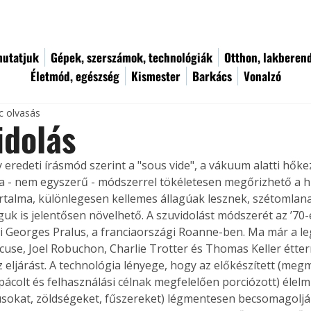
utatjuk
Gépek, szerszámok, technológiák
Otthon, lakberen
Életmód, egészség
Kismester
Barkács
Vonalzó
c olvasás
idolás
 eredeti írásmód szerint a "sous vide", a vákuum alatti hőkez
el a - nem egyszerű - módszerrel tökéletesen megőrizhető a 
talma, különlegesen kellemes állagúak lesznek, szétomlana
guk is jelentősen növelhető. A szuvidolást módszerét az ’70
 ki Georges Pralus, a franciaországi Roanne-ben. Ma már a l
cuse, Joel Robuchon, Charlie Trotter és Thomas Keller étter
z eljárást. A technológia lényege, hogy az előkészített (meg
pácolt és felhasználási célnak megfelelően porciózott) élelm
úsokat, zöldségeket, fűszereket) légmentesen becsomagolják