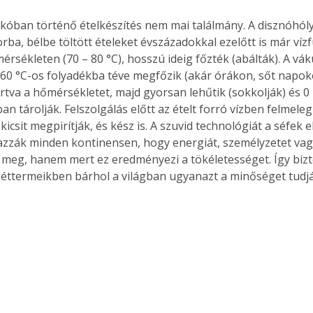
ba, bélbe töltött ételeket évszázadokkal ezelőtt is már víz
érsékleten (70 – 80 °C), hosszú ideig főzték (abálták). A vák
60 °C-os folyadékba téve megfőzik (akár órákon, sőt napokon
rtva a hőmérsékletet, majd gyorsan lehűtik (sokkolják) és 0 
n tárolják. Felszolgálás előtt az ételt forró vízben felmelegít
icsit megpirítják, és kész is. A szuvid technológiát a séfek
azzák minden kontinensen, hogy energiát, személyzetet va
 meg, hanem mert ez eredményezi a tökéletességet. Így biz
éttermeikben bárhol a világban ugyanazt a minőséget tudják