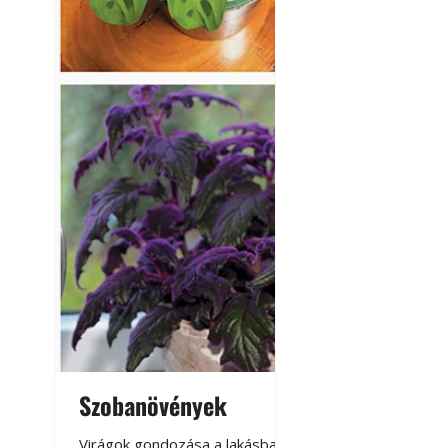
Szobanövények
Virágoskert: k
teraszon, laká
Virágok gondozása a lakásban,