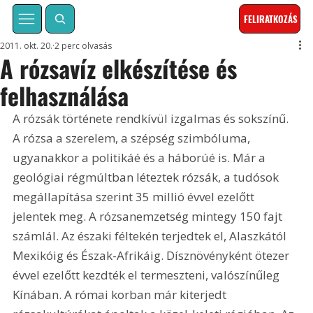
FELIRATKOZÁS
2011. okt. 20.
2 perc olvasás
A rózsavíz elkészítése és
felhasználása
A rózsák története rendkívül izgalmas és sokszínű. 
A rózsa a szerelem, a szépség szimbóluma, 
ugyanakkor a politikáé és a háborúé is. Már a 
geológiai régmúltban léteztek rózsák, a tudósok 
megállapítása szerint 35 millió évvel ezelőtt 
jelentek meg. A rózsanemzetség mintegy 150 fajt 
számlál. Az északi féltekén terjedtek el, Alaszkától 
Mexikóig és Észak-Afrikáig. Dísznövényként ötezer 
évvel ezelőtt kezdték el termeszteni, valószínűleg 
Kínában. A római korban már kiterjedt 