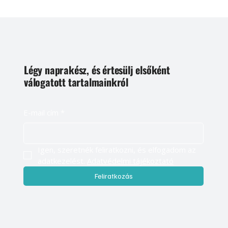
Légy naprakész, és értesülj elsőként
válogatott tartalmainkról
E-mail cím
*
Igen, szeretnék feliratkozni, és elfogadom az 
adatkezelést. 
Adatvédelmi tájékoztató
Feliratkozás