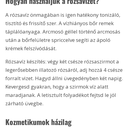
Hogyan használjuk a rózsavizet?
A rózsavíz önmagában is igen hatékony tonizáló, 
tisztító és frissítő szer. A vízhiányos bőr remek 
táplálóanyaga. Arcmosó géllel történő arcmosás 
után a bőrfelületre spriccelve segíti az ápoló 
krémek felszívódását.
Rózsavíz készítés: végy két csésze rózsaszirmot a 
legerősebben illatozó rózsáról, adj hozzá 4 csésze 
forralt vizet. Hagyd állni üvegedényben két napig. 
Kevergesd gyakran, hogy a szirmok víz alatt 
maradjanak. A letisztult folyadékot fejtsd le jól 
zárható üvegbe.
Kozmetikumok házilag