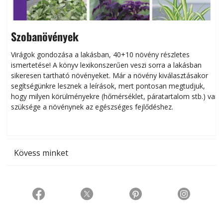
Szobanövények
Virágok gondozása a lakásban, 40+10 növény részletes
ismertetése! A könyv lexikonszerűen veszi sorra a lakásban
s
sikeresen tart­ha­tó növényeket. Már a növény kiválasztásakor
h
segítségünkre lesznek a leírások, mert pontosan megtudjuk,
k
hogy milyen körülményekre (hőmérséklet, páratartalom stb.) van
szüksége a növénynek az egészséges fejlődéshez.
t
Kövess minket