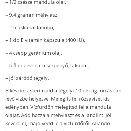
– 1/2 csésze mandula olaj,
– 
9,4 gramm
 méhviasz,
– 2 teáskanál lanolin,
– 1 db E vitamin kapszula (400 IU),
– 4 csepp geránium olaj,
– teflon bevonatú serpenyő, fakanál,
– jól záródó tégely.
Elkészítés: sterilizáld a tégelyt 10 percig forrásban 
lévő vízbe helyezve. Melegíts fel rózsavizet kis 
edényben. Vízfürdőn melegítsd fel a mandula 
olajat. Add hozzá a méhviaszt és a lanolint. Jól 
keverd el, majd vedd le a vízfürdőről. Állandó 