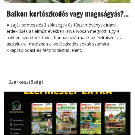
Balkon kertészkedés vagy magaságyás?
Helytakarékos kertészkedés
A saját termesztésű zöldségek és fűszernövények iránti
érdeklődés az elmúlt években látványosan megnőtt. Egyre
többen szeretnék tudni, honnan származik az élelmiszer az
l
asztalukra, miközben a kertészkedés sokak számára
kikapcsolódást és feltöltődést is jelent.
é
d
Szerkesztőségi