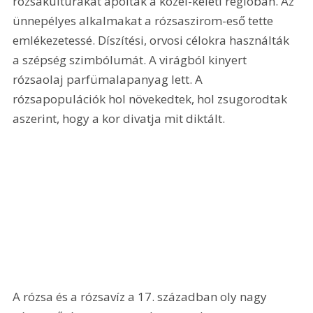
rózsakultúrákat ápoltak a közel-keleti régióban. Az 
ünnepélyes alkalmakat a rózsaszirom-eső tette 
emlékezetessé. Díszítési, orvosi célokra használták 
a szépség szimbólumát. A virágból kinyert 
rózsaolaj parfümalapanyag lett. A 
rózsapopulációk hol növekedtek, hol zsugorodtak 
aszerint, hogy a kor divatja mit diktált.
A rózsa és a rózsavíz a 17. században oly nagy 