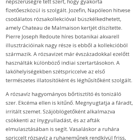
népszerűségre tett szert, hogy gyakorta 
fizetőeszközül is szolgált. Jozefin, Napóleon hitvese 
csodálatos rózsakollekcióval büszkélkedhetett, 
amely Chateau de Malmaison kertjét díszítette. 
Pierre Joseph Redoute híres botanikai akvarell 
illusztrációinak nagy része is ebből a kollekcióból 
származik. A rózsavizet már évszázadokkal ezelőtt 
használták különböző indiai szertartásokon. A 
lakóhelyiségekben szétspriccelve az első 
természetes illatosítóként és léghűsítőként szolgált.
A rózsavíz hagyományos bőrtisztító és tonizáló 
szer. Ekcéma ellen is kitűnő. Megnyugtatja a fáradt, 
irritált szemet. Szájöblögetőként alkalmazva 
csökkenti az ínygyulladást, és az afták 
elmulasztásában is segít. Vasaláskor a ruhára 
spriccelt rózsavíz a ruhaneműnek rendkívül friss, 