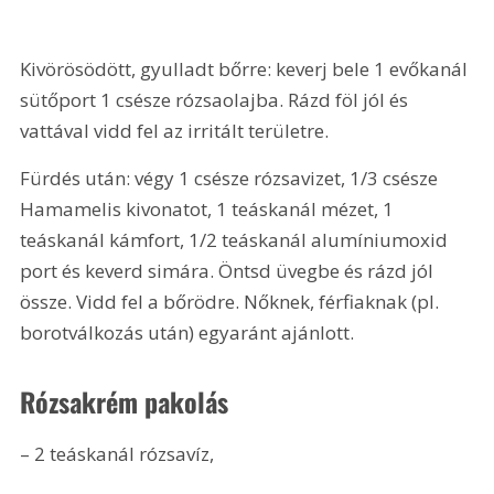
Kivörösödött, gyulladt bőrre: keverj bele 1 evőkanál 
sütőport 1 csésze rózsaolajba. Rázd föl jól és 
vattával vidd fel az irritált területre.
Fürdés után: végy 1 csésze rózsavizet, 1/3 csésze 
Hamamelis kivonatot, 1 teáskanál mézet, 1 
teáskanál kámfort, 1/2 teáskanál alumíniumoxid 
port és keverd simára. Öntsd üvegbe és rázd jól 
össze. Vidd fel a bőrödre. Nőknek, férfiaknak (pl. 
borotválkozás után) egyaránt ajánlott.
Rózsakrém pakolás
– 2 teáskanál rózsavíz,