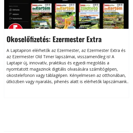
Okoselőfizetés: Ezermester Extra
A Laptapiron elérhetők az Ezermester, az Ezermester Extra és
az Ezermester Old Timer lapszámai, visszamenőleg is! A
Laptapir új, innovatív, praktikus és egyedi megoldás a
L
nyomtatott magazinok digitális olvasására számítógépen,
okostelefonon vagy táblagépen. Kényelmesen az otthonában,
útközben vagy nyaralás, pihenés alatt is elérhetők lapszámaink.
ú
Bárhol, bármikor, akár külföldön élve vagy dolgozva is
B
olvashatók az Ezermester lapszámai. A Laptapir kényelmes
megoldás, mert: – t