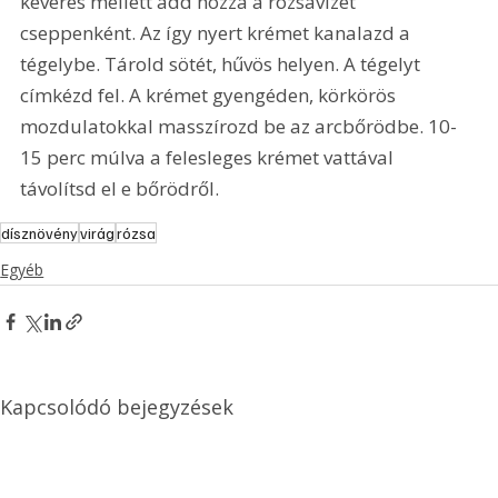
keverés mellett add hozzá a rózsavizet 
cseppenként. Az így nyert krémet kanalazd a 
tégelybe. Tárold sötét, hűvös helyen. A tégelyt 
címkézd fel. A krémet gyengéden, körkörös 
mozdulatokkal masszírozd be az arcbőrödbe. 10-
15 perc múlva a felesleges krémet vattával 
távolítsd el e bőrödről.
dísznövény
virág
rózsa
Egyéb
Kapcsolódó bejegyzések