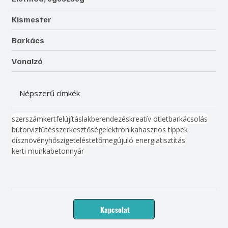
Kismester
Barkács
Vonalzó
Népszerű címkék
szerszám
kert
felújítás
lakberendezés
kreatív ötlet
barkácsolás
bútor
víz
fűtés
szerkesztőség
elektronika
hasznos tippek
dísznövény
hőszigetelés
tető
megújuló energia
tisztítás
kerti munka
beton
nyár
Kapcsolat