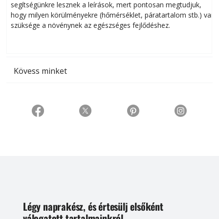
segítségünkre lesznek a leírások, mert pontosan megtudjuk,
k
hogy milyen körülményekre (hőmérséklet, páratartalom stb.) van
szüksége a növénynek az egészséges fejlődéshez.
t
Kövess minket
Légy naprakész, és értesülj elsőként
válogatott tartalmainkról