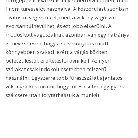
fúrógépbe fogva ezt könnyebben elvégezheti, mint 
finom tűreszelőt használva. A köszörülést azonban 
óvatosan végezzük el, mert a vékony vágószál 
gyorsan túlhevülhet, és ezt jobb elkerülni. A 
módosított vágószálnak azonban van egy hátránya 
is, nevezetesen, hogy az elvékonyítás miatt 
könnyebben szakad, ezért a vágás közbeni 
befeszüléstől, erőltetéstől óvni kell. Az ilyen 
szálakat csak indokolt esetekben célszerű 
használni. Egyszerre több fűrészszálat ajánlatos 
vékonyra köszörülni, hogy törés esetén egy gyors 
szálcsere után folytathassuk a munkát. 