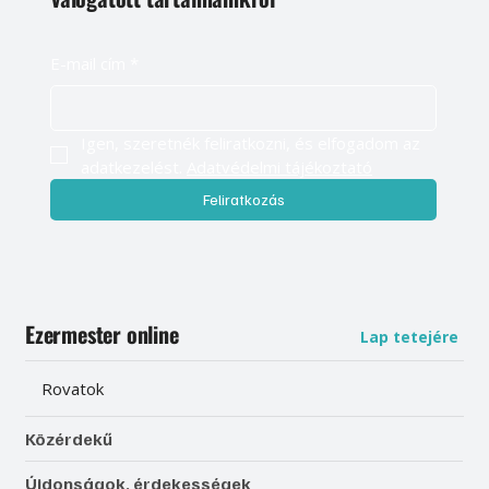
E-mail cím
*
Igen, szeretnék feliratkozni, és elfogadom az 
adatkezelést. 
Adatvédelmi tájékoztató
Feliratkozás
Ezermester online
Lap tetejére
Rovatok
Közérdekű
Újdonságok, érdekességek