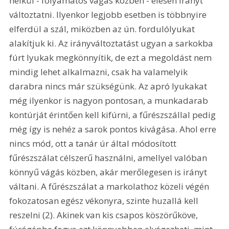
nélkül - folyamatos vágás közben - élesen irányt 
változtatni. Ilyenkor legjobb esetben is többnyire 
elferdül a szál, miközben az ún. fordulólyukat 
alakítjuk ki. Az irányváltoztatást ugyan a sarkokba 
fúrt lyukak megkönnyítik, de ezt a megoldást nem 
mindig lehet alkalmazni, csak ha valamelyik 
darabra nincs már szükségünk. Az apró lyukakat 
még ilyenkor is nagyon pontosan, a munkadarab 
kontúrját érintően kell kifúrni, a fűrészszállal pedig 
még így is nehéz a sarok pontos kivágása. Ahol erre 
nincs mód, ott a tanár úr által módosított 
fűrészszálat célszerű használni, amellyel valóban 
könnyű vágás közben, akár merőlegesen is irányt 
váltani. A fűrészszálat a markolathoz közeli végén 
fokozatosan egész vékonyra, szinte huzallá kell 
reszelni (2). Akinek van kis csapos köszörűköve, 