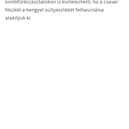
lombfűrészasztalokon is kivitelezhető, ha a csavar 
fészkét a kengyel süllyesztékét felhasználva 
alakítjuk ki. 