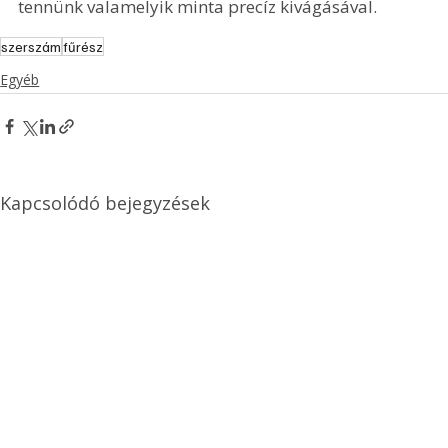
tennünk valamelyik minta precíz kivágásával. 
szerszám
fűrész
Egyéb
Kapcsolódó bejegyzések