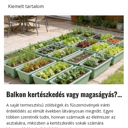
Kiemelt tartalom
Balkon kertészkedés vagy magaságyás?
Helytakarékos kertészkedés
A saját termesztésű zöldségek és fűszernövények iránti
érdeklődés az elmúlt években látványosan megnőtt. Egyre
többen szeretnék tudni, honnan származik az élelmiszer az
l
asztalukra, miközben a kertészkedés sokak számára