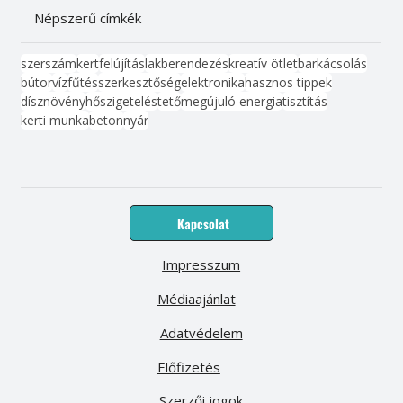
Népszerű címkék
szerszám
kert
felújítás
lakberendezés
kreatív ötlet
barkácsolás
bútor
víz
fűtés
szerkesztőség
elektronika
hasznos tippek
dísznövény
hőszigetelés
tető
megújuló energia
tisztítás
kerti munka
beton
nyár
Kapcsolat
Impresszum
Médiaajánlat
Adatvédelem
Előfizetés
Szerzői jogok