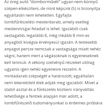
Az öreg autó "domborművét" ugyan nem könnyű 
szépen elkészíteni, de mint képünk (5) is bizonyítja 
egyáltalán nem lehetetlen. Egyfajta 
lombfűrészelési mesterdarab, amely esetleg 
mestervizsgai feladat is lehet. Igazából csak 
vastagabb, legalább 6, még inkább 8 mm-es 
anyagból kivágva érvényesül igazán. A testesebb 
anyagot persze nemcsak a vastagsága miatt nehéz 
vágni, hanem mert a vágásoknak is egyeneseknek 
kell lenniük. A vékony szelvényű részeket utólag 
ugyanis igen nehéz egyenesre reszelni. A 
mintadarab szépségét a határozott, egyáltalán 
nem lekerekített élek adják meg igazából. Mivel a 
stabil asztal és a fűrészelés közbeni irányváltás 
lehetősége a fentiek alapján már adott, a 
lombfűrészelő tudományunkat is érdemes próbára 