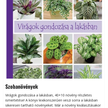
Szobanövények
Virágok gondozása a lakásban, 40+10 növény részletes
ismertetése! A könyv lexikonszerűen veszi sorra a lakásban
s
sikeresen tart­ha­tó növényeket. Már a növény kiválasztásakor
h