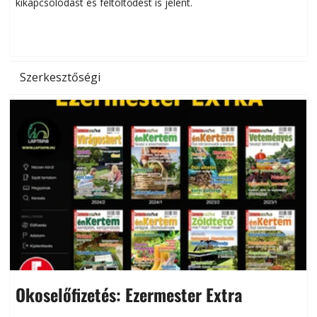
kikapcsolódást és feltöltődést is jelent.
é
d
Szerkesztőségi
Okoselőfizetés: Ezermester Extra