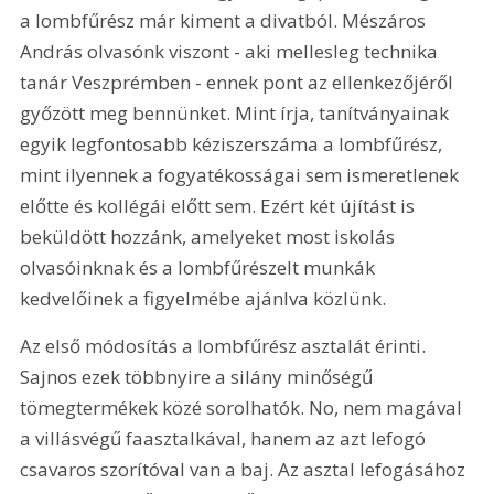
a lombfűrész már kiment a divatból. Mészáros 
András olvasónk viszont - aki mellesleg technika 
tanár Veszprémben - ennek pont az ellenkezőjéről 
győzött meg bennünket. Mint írja, tanítványainak 
egyik legfontosabb kéziszerszáma a lombfűrész, 
mint ilyennek a fogyatékosságai sem ismeretlenek 
előtte és kollégái előtt sem. Ezért két újítást is 
beküldött hozzánk, amelyeket most iskolás 
olvasóinknak és a lombfűrészelt munkák 
kedvelőinek a figyelmébe ajánlva közlünk. 
Az első módosítás a lombfűrész asztalát érinti. 
Sajnos ezek többnyire a silány minőségű 
tömegtermékek közé sorolhatók. No, nem magával 
a villásvégű faasztalkával, hanem az azt lefogó 
csavaros szorítóval van a baj. Az asztal lefogásához 