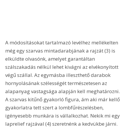
A módosításokat tartalmazó levélhez mellékelten 
még egy szarvas mintadarabjának a rajzát (3) is 
elküldte olvasónk, amelyet garantáltan 
szálszakadás nélkül lehet kivágni az elvékonyított 
végű szállal. Az egymásba illeszthető darabok 
hornyolásának szélességét természetesen az 
alapanyag vastagsága alapján kell meghatározni. 
A szarvas kitűnő gyakorló figura, ám aki már kellő 
gyakorlatra tett szert a lombfűrészelésben, 
igényesebb munkára is vállalkozhat. Nekik mi egy 
laprelief rajzával (4) szeretnénk a kedvükbe járni. 