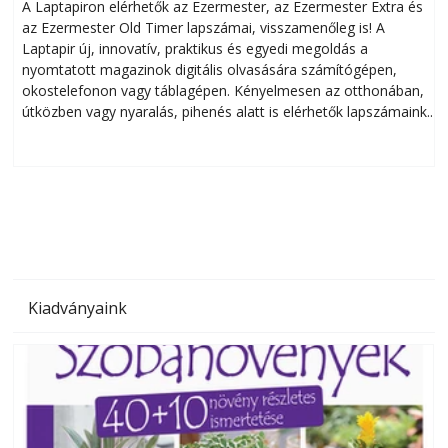
A Laptapiron elérhetők az Ezermester, az Ezermester Extra és
az Ezermester Old Timer lapszámai, visszamenőleg is! A
Laptapir új, innovatív, praktikus és egyedi megoldás a
L
nyomtatott magazinok digitális olvasására számítógépen,
okostelefonon vagy táblagépen. Kényelmesen az otthonában,
útközben vagy nyaralás, pihenés alatt is elérhetők lapszámaink.
ú
Bárhol, bármikor, akár külföldön élve vagy dolgozva is
B
olvashatók az Ezermester lapszámai. A Laptapir kényelmes
megoldás, mert: – t
Kiadványaink