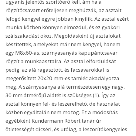
ugyanis jelentős szorítóerő kell, ám ha a 
rögzítőcsavart erőteljesen meghúzzák, az asztalt 
lefogó kengyel egyre jobban kinyílik. Az asztal ezért 
munka közben könnyen elmozdul, és ez gyakori 
szálszakadást okoz. Megoldásként új asztalokat 
készítettek, amelyeket már nem kengyel, hanem 
egy M8x60-as, szárnyasanyás kapupántcsavar 
rögzít a munkaasztalra. Az asztal elfordulását 
pedig, az alá ragasztott, és facsavarokkal is 
megerősített 20x20 mm-es támléc akadályozza 
meg. A szárnyasanya alá természetesen egy nagy, 
30 mm átmérőjű alátét is szükséges (1). Így az 
asztal könnyen fel- és leszerelhető, de használat 
közben egyáltalán nem mozog. Ez a módosítás 
egyébként Kundermann Róbert tanár úr 
ötletességét dicséri, és utólag, a leszorítókengyeles 