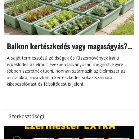
Balkon kertészkedés vagy magaságyás?
Helytakarékos kertészkedés
A saját termesztésű zöldségek és fűszernövények iránti
érdeklődés az elmúlt években látványosan megnőtt. Egyre
többen szeretnék tudni, honnan származik az élelmiszer az
l
asztalukra, miközben a kertészkedés sokak számára
kikapcsolódást és feltöltődést is jelent.
é
d
Szerkesztőségi