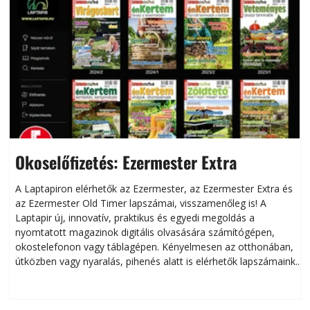
Okoselőfizetés: Ezermester Extra
A Laptapiron elérhetők az Ezermester, az Ezermester Extra és
az Ezermester Old Timer lapszámai, visszamenőleg is! A
Laptapir új, innovatív, praktikus és egyedi megoldás a
L
nyomtatott magazinok digitális olvasására számítógépen,
okostelefonon vagy táblagépen. Kényelmesen az otthonában,
útközben vagy nyaralás, pihenés alatt is elérhetők lapszámaink.
ú
Bárhol, bármikor, akár külföldön élve vagy dolgozva is
B
olvashatók az Ezermester lapszámai. A Laptapir kényelmes
megoldás, mert: – t