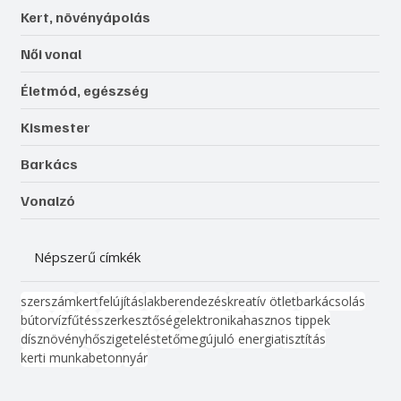
Kert, növényápolás
Női vonal
Életmód, egészség
Kismester
Barkács
Vonalzó
Népszerű címkék
szerszám
kert
felújítás
lakberendezés
kreatív ötlet
barkácsolás
bútor
víz
fűtés
szerkesztőség
elektronika
hasznos tippek
dísznövény
hőszigetelés
tető
megújuló energia
tisztítás
kerti munka
beton
nyár