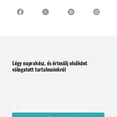
Légy naprakész, és értesülj elsőként
válogatott tartalmainkról
E-mail cím
*
Igen, szeretnék feliratkozni, és elfogadom az 
adatkezelést. 
Adatvédelmi tájékoztató