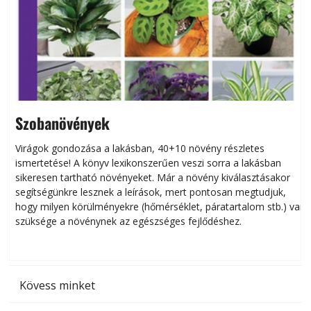
Szobanövények
Virágok gondozása a lakásban, 40+10 növény részletes
ismertetése! A könyv lexikonszerűen veszi sorra a lakásban
s
sikeresen tart­ha­tó növényeket. Már a növény kiválasztásakor
h
segítségünkre lesznek a leírások, mert pontosan megtudjuk,
k
hogy milyen körülményekre (hőmérséklet, páratartalom stb.) van
szüksége a növénynek az egészséges fejlődéshez.
t
Kövess minket