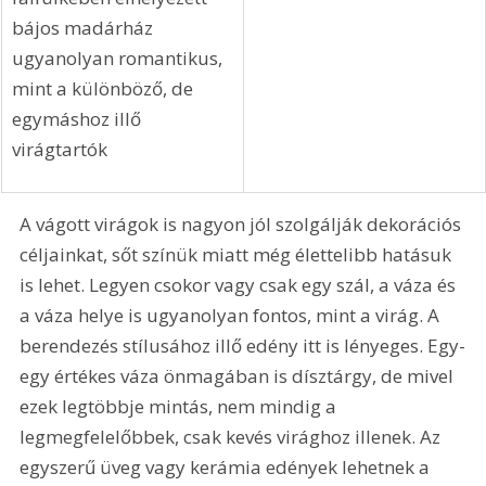
Majdnem meseszerű ez 
a lakásrészlet. A formára 
nyírt és igazított 
fácskához nem annyira 
tehetség, mint inkább 
türelem kell. A 
falfülkében elhelyezett 
bájos madárház 
ugyanolyan romantikus, 
mint a különböző, de 
egymáshoz illő 
virágtartók