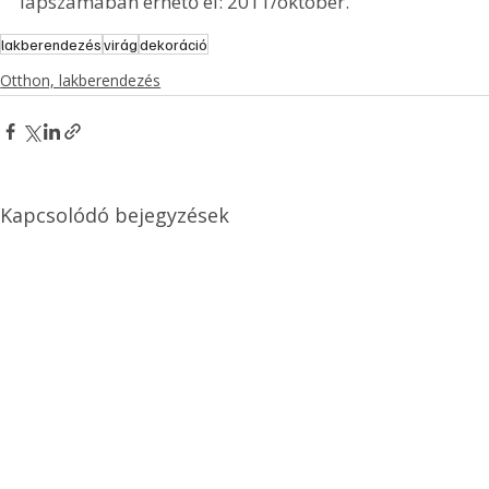
hasonló oázist 
bármilyen futó 
növényből telepíthetünk, 
ami saját otthonunk 
klímájához 
alkalmazkodni képes
A cikk az Ezermester alábbi nyomtatott 
lapszámában érhető el: 2011/október.
lakberendezés
virág
dekoráció
Otthon, lakberendezés
Kapcsolódó bejegyzések