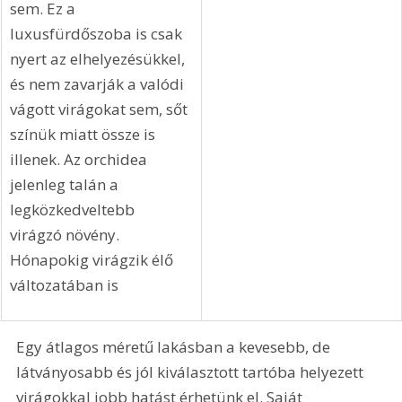
sem. Ez a 
luxusfürdőszoba is csak 
nyert az elhelyezésükkel, 
és nem zavarják a valódi 
vágott virágokat sem, sőt 
színük miatt össze is 
illenek. Az orchidea 
jelenleg talán a 
legközkedveltebb 
virágzó növény. 
Hónapokig virágzik élő 
változatában is
Egy átlagos méretű lakásban a kevesebb, de 
látványosabb és jól kiválasztott tartóba helyezett 
virágokkal jobb hatást érhetünk el. Saját 