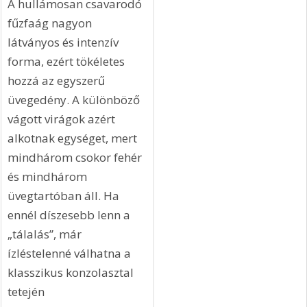
kifinomult ízléssel, magas színvonalon. Vannak 
viszont nagyszerűek és nagyon hatásosak is. Tehát 
legyünk ezen a területen nagyon óvatosak! A mű- és 
szárazvirág kompozíciókat ráadásul nagyon nehéz 
portalanítani és nem minden esetben moshatók. Az 
itt látható tíz kép tíz pozitív és követendő példát 
mutat be a virágokkal való dekorálásról. 
A hullámosan csavarodó 
fűzfaág nagyon 
látványos és intenzív 
forma, ezért tökéletes 
hozzá az egyszerű 
üvegedény. A különböző 
vágott virágok azért 