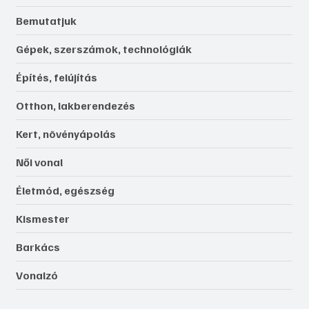
Ezermester online
Lap tetejére
Rovatok
Közérdekű
Újdonságok, érdekességek
Bemutatjuk
Gépek, szerszámok, technológiák
Építés, felújítás
Otthon, lakberendezés
Kert, növényápolás