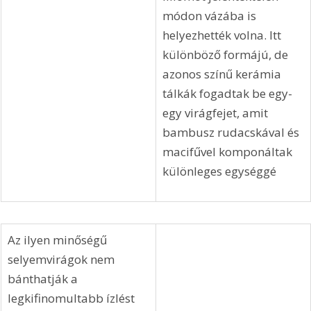
módon vázába is 
helyezhették volna. Itt 
különböző formájú, de 
azonos színű kerámia 
tálkák fogadtak be egy-
egy virágfejet, amit 
bambusz rudacskával és 
macifűvel komponáltak 
különleges egységgé
Az ilyen minőségű 
selyemvirágok nem 
bánthatják a 
legkifinomultabb ízlést 