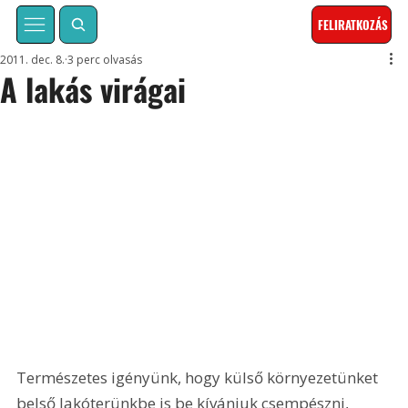
FELIRATKOZÁS
2011. dec. 8.
3 perc olvasás
A lakás virágai
Természetes igényünk, hogy külső környezetünket 
belső lakóterünkbe is be kívánjuk csempészni, 