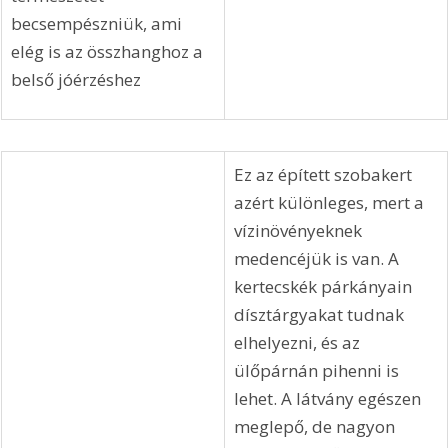
hangulatú. Jól mutatna 
itt pár, akár nagyméretű 
cserepes virág is, de 
mivel lakói csak 
ideiglenes jelleggel 
használják, nem lenne 
gondozója. Két óriási 
levéllel sikerült a 
természetet 
becsempészniük, ami 
elég is az összhanghoz a 
belső jóérzéshez
Ez az épített szobakert 