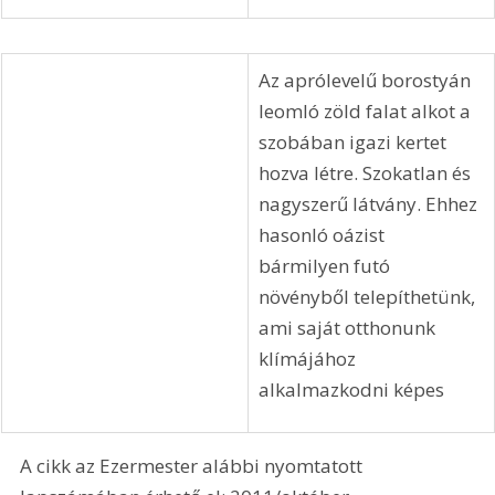
alkotnak egységet, mert 
mindhárom csokor fehér 
és mindhárom 
üvegtartóban áll. Ha 
ennél díszesebb lenn a 
„tálalás”, már 
ízléstelenné válhatna a 
klasszikus konzolasztal 
tetején
Az aprólevelű borostyán 
leomló zöld falat alkot a 
szobában igazi kertet 
hozva létre. Szokatlan és 
nagyszerű látvány. Ehhez 