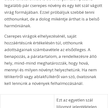
legalább pár cserepes növény és egy két szál vágott 
virág formájában. Ezzel próbáljuk szebbé tenni 
otthonunkat, de a dolog mikéntje árthat is a belső 
harmóniának. 
Cserepes virágok elhelyezésénél, saját 
hozzáértésünk értékelésén túl, otthonunk 
adottságainak számbavétele az elsődleges. A 
benapozás, a páratartalom, a rendelkezésre álló 
hely, mind-mind meghatározzák, hogy hová, 
mennyi és milyen növényt helyezhetünk. Ha nem 
télikertről vagy ablakfülkéről van szó, óvatosnak 
kell lennünk a növények felhalmozásánál. 
Ezt az egyetlen szál 
liliomot jelentéktelen 