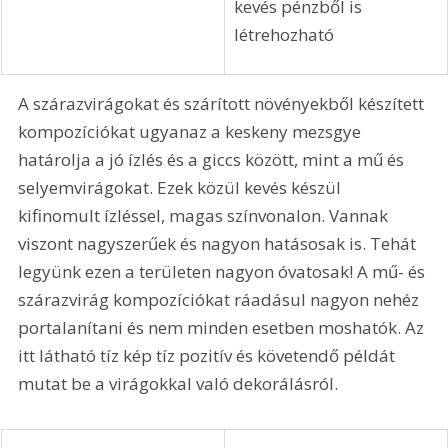
azért különleges, mert a 
vízinövényeknek 
medencéjük is van. A 
kertecskék párkányain 
dísztárgyakat tudnak 
elhelyezni, és az 
ülőpárnán pihenni is 
lehet. A látvány egészen 
meglepő, de nagyon 
kevés pénzből is 
létrehozható
A szárazvirágokat és szárított növényekből készített 
kompozíciókat ugyanaz a keskeny mezsgye 
határolja a jó ízlés és a giccs között, mint a mű és 
selyemvirágokat. Ezek közül kevés készül 