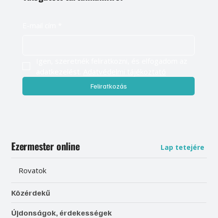
Légy naprakész, és értesülj elsőként
válogatott tartalmainkról
E-mail cím
*
Igen, szeretnék feliratkozni, és elfogadom az 
adatkezelést. 
Adatvédelmi tájékoztató
Feliratkozás