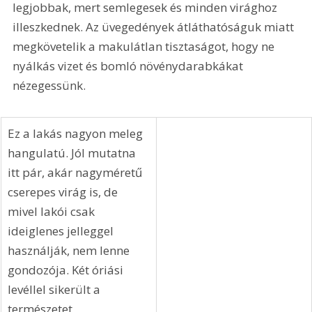
A vágott virágok is nagyon jól szolgálják dekorációs 
céljainkat, sőt színük miatt még élettelibb hatásuk 
is lehet. Legyen csokor vagy csak egy szál, a váza és 
a váza helye is ugyanolyan fontos, mint a virág. A 
berendezés stílusához illő edény itt is lényeges. Egy-
egy értékes váza önmagában is dísztárgy, de mivel 
ezek legtöbbje mintás, nem mindig a 
legmegfelelőbbek, csak kevés virághoz illenek. Az 
egyszerű üveg vagy kerámia edények lehetnek a 
legjobbak, mert semlegesek és minden virághoz 
illeszkednek. Az üvegedények átláthatóságuk miatt 
megkövetelik a makulátlan tisztaságot, hogy ne 
nyálkás vizet és bomló növénydarabkákat 
nézegessünk. 
Ez a lakás nagyon meleg 