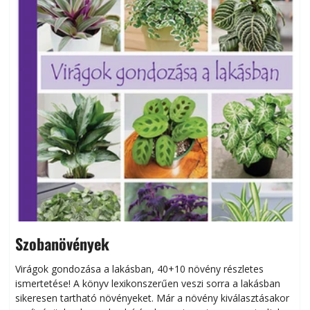
Kiadványaink