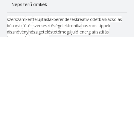
Női vonal
Életmód, egészség
Kismester
Barkács
Vonalzó
Népszerű címkék
szerszám
kert
felújítás
lakberendezés
kreatív ötlet
barkácsolás
bútor
víz
fűtés
szerkesztőség
elektronika
hasznos tippek
dísznövény
hőszigetelés
tető
megújuló energia
tisztítás
kerti munka
beton
nyár