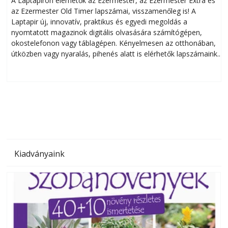
Okoselőfizetés: Ezermester Extra
A Laptapiron elérhetők az Ezermester, az Ezermester Extra és
az Ezermester Old Timer lapszámai, visszamenőleg is! A
Laptapir új, innovatív, praktikus és egyedi megoldás a
L
nyomtatott magazinok digitális olvasására számítógépen,
okostelefonon vagy táblagépen. Kényelmesen az otthonában,
útközben vagy nyaralás, pihenés alatt is elérhetők lapszámaink.
ú
Bárhol, bármikor, akár külföldön élve vagy dolgozva is
B
olvashatók az Ezermester lapszámai. A Laptapir kényelmes
megoldás, mert: – t