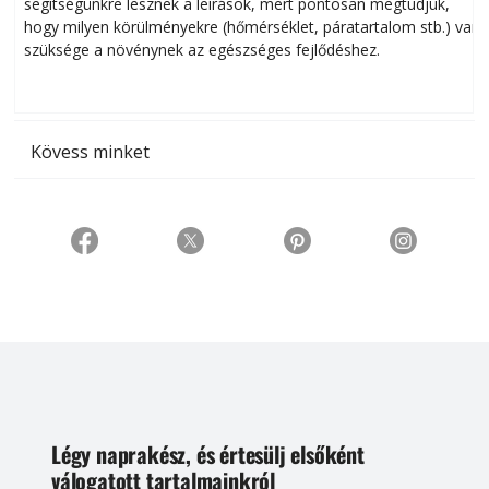
Szobanövények
Virágok gondozása a lakásban, 40+10 növény részletes
ismertetése! A könyv lexikonszerűen veszi sorra a lakásban
s
sikeresen tart­ha­tó növényeket. Már a növény kiválasztásakor
h
segítségünkre lesznek a leírások, mert pontosan megtudjuk,
k
hogy milyen körülményekre (hőmérséklet, páratartalom stb.) van
szüksége a növénynek az egészséges fejlődéshez.
t
Kövess minket