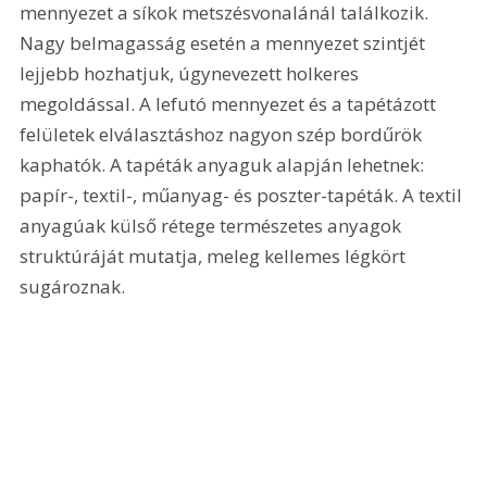
mennyezet a síkok metszésvonalánál találkozik. 
Nagy belmagasság esetén a mennyezet szintjét 
lejjebb hozhatjuk, úgynevezett holkeres 
megoldással. A lefutó mennyezet és a tapétázott 
felületek elválasztáshoz nagyon szép bordűrök 
kaphatók. A tapéták anyaguk alapján lehetnek: 
papír-, textil-, műanyag- és poszter-tapéták. A textil 
anyagúak külső rétege természetes anyagok 
struktúráját mutatja, meleg kellemes légkört 
sugároznak. 