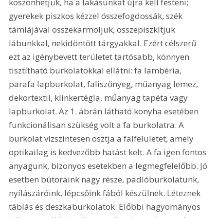
köszönhetjük, ha a lakásunkat újra kell festeni; 
gyerekek piszkos kézzel összefogdossák, szék 
támlájával összekarmoljuk, összepiszkítjuk 
lábunkkal, nekidöntött tárgyakkal. Ezért célszerű 
ezt az igénybevett területet tartósabb, könnyen 
tisztítható burkolatokkal ellátni: fa lambéria, 
parafa lapburkolat, faliszőnyeg, műanyag lemez, 
dekortextil, klinkertégla, műanyag tapéta vagy 
lapburkolat. Az 1. ábrán látható konyha esetében 
funkcionálisan szükség volt a fa burkolatra. A 
burkolat vízszintesen osztja a falfelületet, amely 
optikailag is kedvezőbb hatást kelt. A fa igen fontos 
anyagunk, bizonyos esetekben a legmegfelelőbb. Jó 
esetben bútoraink nagy része, padlóburkolatunk, 
nyílászáróink, lépcsőink fából készülnek. Léteznek 
táblás és deszkaburkolatok. Előbbi hagyományos 