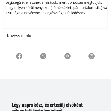
segítségünkre lesznek a leírások, mert pontosan megtudjuk,
k
hogy milyen körülményekre (hőmérséklet, páratartalom stb.) van
szüksége a növénynek az egészséges fejlődéshez.
t
Kövess minket
Légy naprakész, és értesülj elsőként
válogatott tartalmainkról