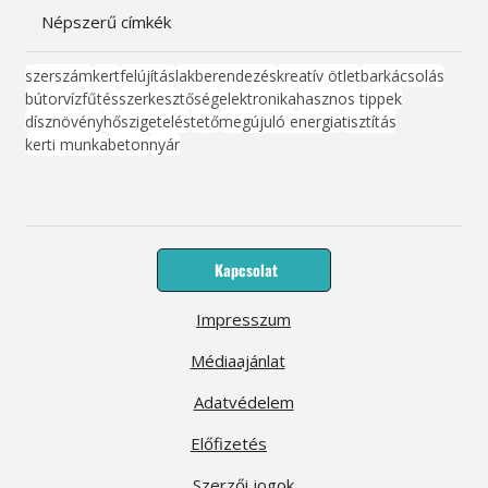
Népszerű címkék
szerszám
kert
felújítás
lakberendezés
kreatív ötlet
barkácsolás
bútor
víz
fűtés
szerkesztőség
elektronika
hasznos tippek
dísznövény
hőszigetelés
tető
megújuló energia
tisztítás
kerti munka
beton
nyár
Kapcsolat
Impresszum
Médiaajánlat
Adatvédelem
Előfizetés
Szerzői jogok