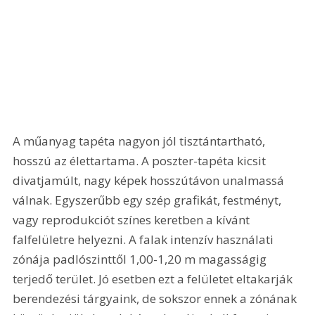
A műanyag tapéta nagyon jól tisztántartható, 
hosszú az élettartama. A poszter-tapéta kicsit 
divatjamúlt, nagy képek hosszútávon unalmassá 
válnak. Egyszerűbb egy szép grafikát, festményt, 
vagy reprodukciót színes keretben a kívánt 
falfelületre helyezni. A falak intenzív használati 
zónája padlószinttől 1,00-1,20 m magasságig 
terjedő terület. Jó esetben ezt a felületet eltakarják 
berendezési tárgyaink, de sokszor ennek a zónának 