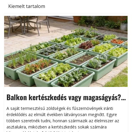
Kiemelt tartalom
Balkon kertészkedés vagy magaságyás?
Helytakarékos kertészkedés
A saját termesztésű zöldségek és fűszernövények iránti
érdeklődés az elmúlt években látványosan megnőtt. Egyre
többen szeretnék tudni, honnan származik az élelmiszer az
l
asztalukra, miközben a kertészkedés sokak számára