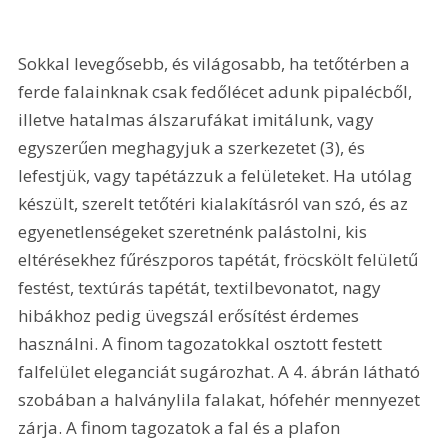
Sokkal levegősebb, és világosabb, ha tetőtérben a 
ferde falainknak csak fedőlécet adunk pipalécből, 
illetve hatalmas álszarufákat imitálunk, vagy 
egyszerűen meghagyjuk a szerkezetet (3), és 
lefestjük, vagy tapétázzuk a felületeket. Ha utólag 
készült, szerelt tetőtéri kialakításról van szó, és az 
egyenetlenségeket szeretnénk palástolni, kis 
eltérésekhez fűrészporos tapétát, fröcskölt felületű 
festést, textúrás tapétát, textilbevonatot, nagy 
hibákhoz pedig üvegszál erősítést érdemes 
használni. A finom tagozatokkal osztott festett 
falfelület eleganciát sugározhat. A 4. ábrán látható 
szobában a halványlila falakat, hófehér mennyezet 
zárja. A finom tagozatok a fal és a plafon 