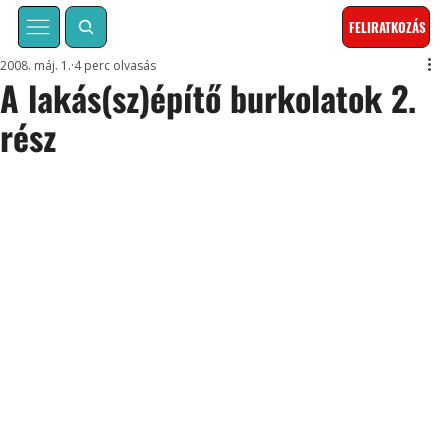
FELIRATKOZÁS
2008. máj. 1.
4 perc olvasás
A lakás(sz)építő burkolatok 2.
rész