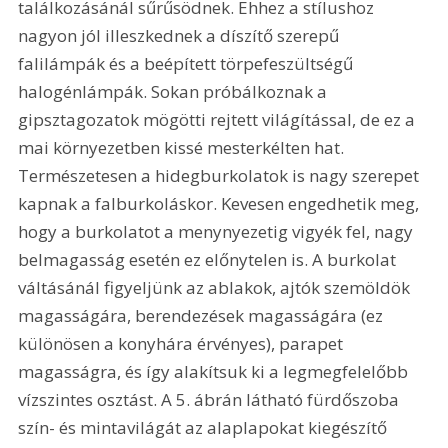
találkozásánál sűrűsödnek. Ehhez a stílushoz 
nagyon jól illeszkednek a díszítő szerepű 
falilámpák és a beépített törpefeszültségű 
halogénlámpák. Sokan próbálkoznak a 
gipsztagozatok mögötti rejtett világítással, de ez a 
mai környezetben kissé mesterkélten hat. 
Természetesen a hidegburkolatok is nagy szerepet 
kapnak a falburkoláskor. Kevesen engedhetik meg, 
hogy a burkolatot a menynyezetig vigyék fel, nagy 
belmagasság esetén ez előnytelen is. A burkolat 
váltásánál figyeljünk az ablakok, ajtók szemöldök 
magasságára, berendezések magasságára (ez 
különösen a konyhára érvényes), parapet 
magasságra, és így alakítsuk ki a legmegfelelőbb 
vízszintes osztást. A 5. ábrán látható fürdőszoba 
szín- és mintavilágát az alaplapokat kiegészítő 