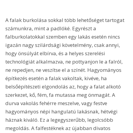
A falak burkolása sokkal több lehetőséget tartogat 
számunkra, mint a padlóké. Egyrészt a 
falburkolatokkal szemben egy lakás esetén nincs 
igazán nagy szilárdsági követelmény, csak annyi, 
hogy önsúlyát elbírva, és a helyes szerelési 
technológiát alkalmazva, ne pottyanjon le a falról, 
ne repedjen, ne veszítse el a színét. Hagyományos 
építkezés esetén a falak vakoltak, kivéve, ha 
belsőépítészeti elgondolás az, hogy a falat alkotó 
szerkezet, kő, fém, fa mutassa meg önmagát. A 
durva vakolás fehérre meszelve, vagy festve 
hagyományos népi hangulatú lakásnak, hétvégi 
háznak kiváló. Ez a legegyszerűbb, legolcsóbb 
megoldás. A falfestéknek az újabban divatos 