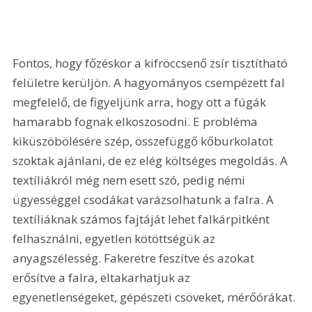
Fontos, hogy főzéskor a kifröccsenő zsír tisztítható 
felületre kerüljön. A hagyományos csempézett fal 
megfelelő, de figyeljünk arra, hogy ott a fúgák 
hamarabb fognak elkoszosodni. E probléma 
kiküszöbölésére szép, összefüggő kőburkolatot 
szoktak ajánlani, de ez elég költséges megoldás. A 
textíliákról még nem esett szó, pedig némi 
ügyességgel csodákat varázsolhatunk a falra. A 
textíliáknak számos fajtáját lehet falkárpitként 
felhasználni, egyetlen kötöttségük az 
anyagszélesség. Fakeretre feszítve és azokat 
erősítve a falra, eltakarhatjuk az 
egyenetlenségeket, gépészeti csöveket, mérőórákat. 