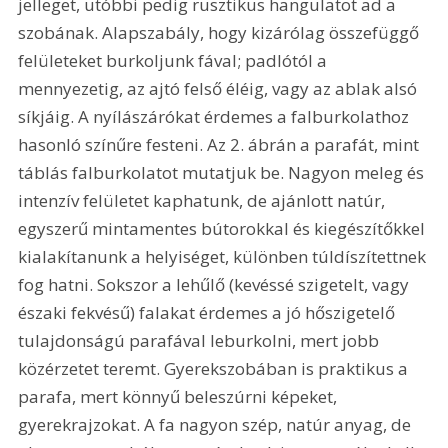
jelleget, utóbbi pedig rusztikus hangulatot ad a 
szobának. Alapszabály, hogy kizárólag összefüggő 
felületeket burkoljunk fával; padlótól a 
mennyezetig, az ajtó felső éléig, vagy az ablak alsó 
síkjáig. A nyílászárókat érdemes a falburkolathoz 
hasonló színűre festeni. Az 2. ábrán a parafát, mint 
táblás falburkolatot mutatjuk be. Nagyon meleg és 
intenzív felületet kaphatunk, de ajánlott natúr, 
egyszerű mintamentes bútorokkal és kiegészítőkkel 
kialakítanunk a helyiséget, különben túldíszítettnek 
fog hatni. Sokszor a lehűlő (kevéssé szigetelt, vagy 
északi fekvésű) falakat érdemes a jó hőszigetelő 
tulajdonságú parafával leburkolni, mert jobb 
közérzetet teremt. Gyerekszobában is praktikus a 
parafa, mert könnyű beleszúrni képeket, 
gyerekrajzokat. A fa nagyon szép, natúr anyag, de 