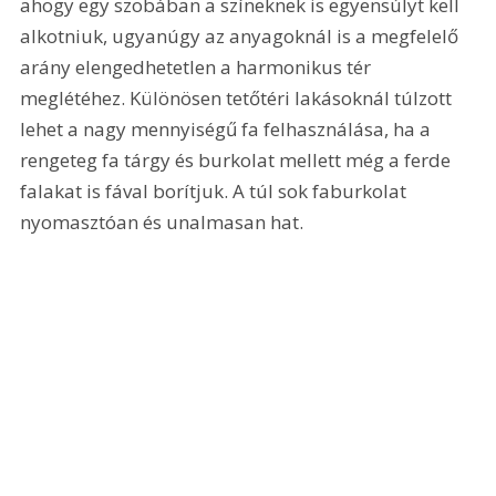
ahogy egy szobában a színeknek is egyensúlyt kell 
alkotniuk, ugyanúgy az anyagoknál is a megfelelő 
arány elengedhetetlen a harmonikus tér 
meglétéhez. Különösen tetőtéri lakásoknál túlzott 
lehet a nagy mennyiségű fa felhasználása, ha a 
rengeteg fa tárgy és burkolat mellett még a ferde 
falakat is fával borítjuk. A túl sok faburkolat 
nyomasztóan és unalmasan hat. 