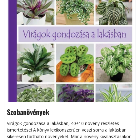
Szobanövények
Virágok gondozása a lakásban, 40+10 növény részletes
ismertetése! A könyv lexikonszerűen veszi sorra a lakásban
s
sikeresen tart­ha­tó növényeket. Már a növény kiválasztásakor
h