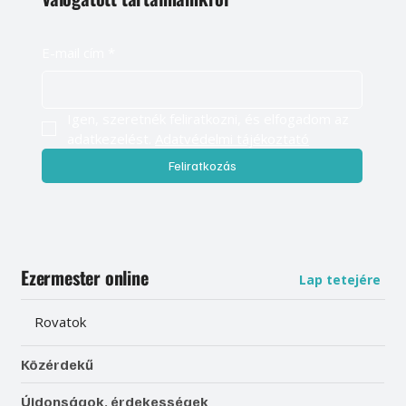
E-mail cím
*
Igen, szeretnék feliratkozni, és elfogadom az 
adatkezelést. 
Adatvédelmi tájékoztató
Feliratkozás
Ezermester online
Lap tetejére
Rovatok
Közérdekű
Újdonságok, érdekességek