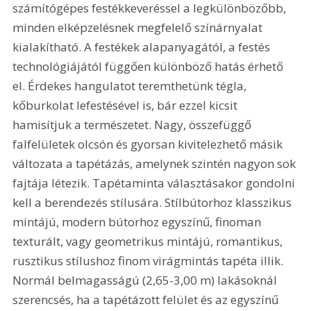
számítógépes festékkeveréssel a legkülönbözőbb, 
minden elképzelésnek megfelelő színárnyalat 
kialakítható. A festékek alapanyagától, a festés 
technológiájától függően különböző hatás érhető 
el. Érdekes hangulatot teremthetünk tégla, 
kőburkolat lefestésével is, bár ezzel kicsit 
hamisítjuk a természetet. Nagy, összefüggő 
falfelületek olcsón és gyorsan kivitelezhető másik 
változata a tapétázás, amelynek szintén nagyon sok 
fajtája létezik. Tapétaminta választásakor gondolni 
kell a berendezés stílusára. Stílbútorhoz klasszikus 
mintájú, modern bútorhoz egyszínű, finoman 
texturált, vagy geometrikus mintájú, romantikus, 
rusztikus stílushoz finom virágmintás tapéta illik. 
Normál belmagasságú (2,65-3,00 m) lakásoknál 
szerencsés, ha a tapétázott felület és az egyszínű 