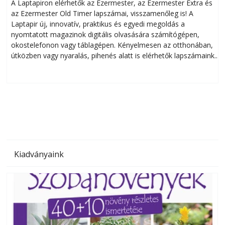
A Laptapiron elérhetők az Ezermester, az Ezermester Extra és
az Ezermester Old Timer lapszámai, visszamenőleg is! A
Laptapir új, innovatív, praktikus és egyedi megoldás a
L
nyomtatott magazinok digitális olvasására számítógépen,
okostelefonon vagy táblagépen. Kényelmesen az otthonában,
útközben vagy nyaralás, pihenés alatt is elérhetők lapszámaink.
ú
Bárhol, bármikor, akár külföldön élve vagy dolgozva is
B
olvashatók az Ezermester lapszámai. A Laptapir kényelmes
megoldás, mert: – t
Kiadványaink