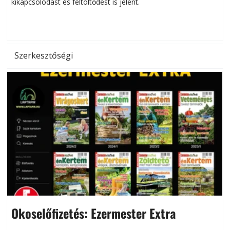
kikapcsolódást és feltöltődést is jelent.
é
d
Szerkesztőségi
Okoselőfizetés: Ezermester Extra