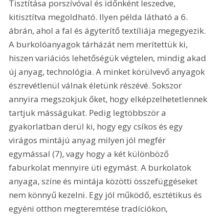
Tisztítása porszívóval és időnként leszedve, 
kitisztítva megoldható. Ilyen példa látható a 6. 
ábrán, ahol a fal és ágyterítő textíliája megegyezik. 
A burkolóanyagok tárházát nem merítettük ki, 
hiszen variációs lehetőségük végtelen, mindig akad 
új anyag, technológia. A minket körülvevő anyagok 
észrevétlenül válnak életünk részévé. Sokszor 
annyira megszokjuk őket, hogy elképzelhetetlennek 
tartjuk másságukat. Pedig legtöbbször a 
gyakorlatban derül ki, hogy egy csíkos és egy 
virágos mintájú anyag milyen jól megfér 
egymással (7), vagy hogy a két különböző 
faburkolat mennyire üti egymást. A burkolatok 
anyaga, színe és mintája közötti összefüggéseket 
nem könnyű kezelni. Egy jól működő, esztétikus és 
egyéni otthon megteremtése tradíciókon, 