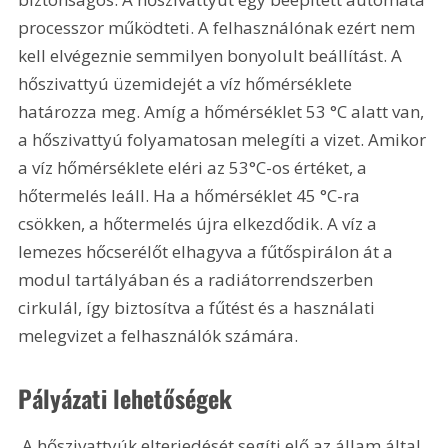
processzor működteti. A felhasználónak ezért nem 
kell elvégeznie semmilyen bonyolult beállítást. A 
hőszivattyú üzemidejét a víz hőmérséklete 
határozza meg. Amíg a hőmérséklet 53 °C alatt van, 
a hőszivattyú folyamatosan melegíti a vizet. Amikor 
a víz hőmérséklete eléri az 53°C-os értéket, a 
hőtermelés leáll. Ha a hőmérséklet 45 °C-ra 
csökken, a hőtermelés újra elkezdődik. A víz a 
lemezes hőcserélőt elhagyva a fűtőspirálon át a 
modul tartályában és a radiátorrendszerben 
cirkulál, így biztosítva a fűtést és a használati 
melegvizet a felhasználók számára.
Pályázati lehetőségek
 A hőszivattyúk elterjedését segíti elő az állam által 