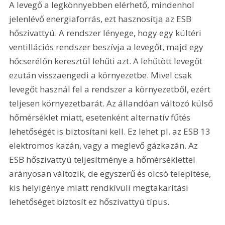
A levegő a legkönnyebben elérhető, mindenhol 
jelenlévő energiaforrás, ezt hasznosítja az ESB 
hőszivattyú. A rendszer lényege, hogy egy kültéri 
ventillációs rendszer beszívja a levegőt, majd egy 
hőcserélőn keresztül lehűti azt. A lehűtött levegőt 
ezután visszaengedi a környezetbe. Mivel csak 
levegőt használ fel a rendszer a környezetből, ezért 
teljesen környezetbarát. Az állandóan változó külső 
hőmérséklet miatt, esetenként alternatív fűtés 
lehetőségét is biztosítani kell. Ez lehet pl. az ESB 13 
elektromos kazán, vagy a meglevő gázkazán. Az 
ESB hőszivattyú teljesítménye a hőmérséklettel 
arányosan változik, de egyszerű és olcsó telepítése, 
kis helyigénye miatt rendkívüli megtakarítási 
lehetőséget biztosít ez hőszivattyú típus.