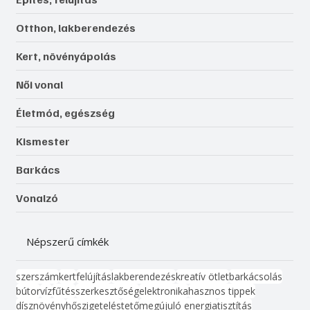
Otthon, lakberendezés
Kert, növényápolás
Női vonal
Életmód, egészség
Kismester
Barkács
Vonalzó
Népszerű címkék
szerszám
kert
felújítás
lakberendezés
kreatív ötlet
barkácsolás
bútor
víz
fűtés
szerkesztőség
elektronika
hasznos tippek
dísznövény
hőszigetelés
tető
megújuló energia
tisztítás