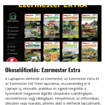
Okoselőfizetés: Ezermester Extra
A Laptapiron elérhetők az Ezermester, az Ezermester Extra és
az Ezermester Old Timer lapszámai, visszamenőleg is! A
Laptapir új, innovatív, praktikus és egyedi megoldás a
L
nyomtatott magazinok digitális olvasására számítógépen,
okostelefonon vagy táblagépen. Kényelmesen az otthonában,
útközben vagy nyaralás, pihenés alatt is elérhetők lapszámaink.
ú