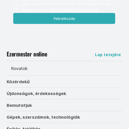
Igen, szeretnék feliratkozni, és elfogadom az 
adatkezelést. 
Adatvédelmi tájékoztató
Feliratkozás
Ezermester online
Lap tetejére
Rovatok
Közérdekű
Újdonságok, érdekességek
Bemutatjuk
Gépek, szerszámok, technológiák
Építés, felújítás