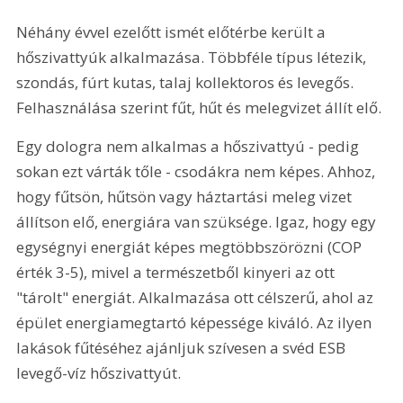
Néhány évvel ezelőtt ismét előtérbe került a 
hőszivattyúk alkalmazása. Többféle típus létezik, 
szondás, fúrt kutas, talaj kollektoros és levegős. 
Felhasználása szerint fűt, hűt és melegvizet állít elő.
Egy dologra nem alkalmas a hőszivattyú - pedig 
sokan ezt várták tőle - csodákra nem képes. Ahhoz, 
hogy fűtsön, hűtsön vagy háztartási meleg vizet 
állítson elő, energiára van szüksége. Igaz, hogy egy 
egységnyi energiát képes megtöbbszörözni (COP 
érték 3-5), mivel a természetből kinyeri az ott 
"tárolt" energiát. Alkalmazása ott célszerű, ahol az 
épület energiamegtartó képessége kiváló. Az ilyen 
lakások fűtéséhez ajánljuk szívesen a svéd ESB 
levegő-víz hőszivattyút.