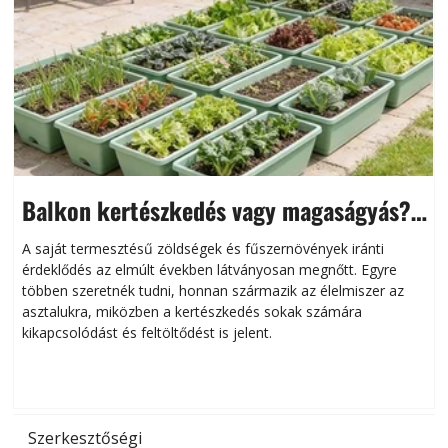
Balkon kertészkedés vagy magaságyás?
Helytakarékos kertészkedés
A saját termesztésű zöldségek és fűszernövények iránti
érdeklődés az elmúlt években látványosan megnőtt. Egyre
többen szeretnék tudni, honnan származik az élelmiszer az
l
asztalukra, miközben a kertészkedés sokak számára
kikapcsolódást és feltöltődést is jelent.
é
d
Szerkesztőségi