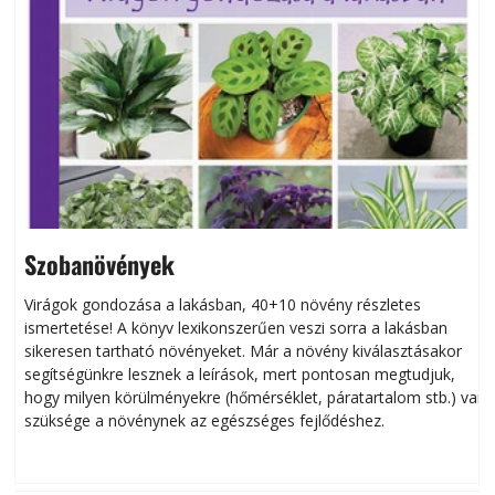
Szobanövények
Virágok gondozása a lakásban, 40+10 növény részletes
ismertetése! A könyv lexikonszerűen veszi sorra a lakásban
s
sikeresen tart­ha­tó növényeket. Már a növény kiválasztásakor
h
segítségünkre lesznek a leírások, mert pontosan megtudjuk,
k
hogy milyen körülményekre (hőmérséklet, páratartalom stb.) van
szüksége a növénynek az egészséges fejlődéshez.
t