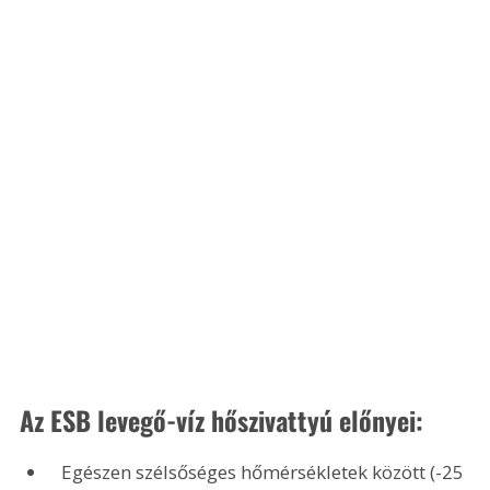
Az ESB levegő-víz hőszivattyú előnyei:
 Egészen szélsőséges hőmérsékletek között (-25 