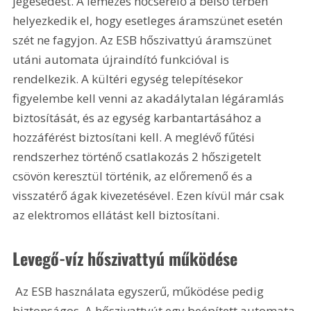
jegesedést. A lemezes hőcserélő a belső térben 
helyezkedik el, hogy esetleges áramszünet esetén 
szét ne fagyjon. Az ESB hőszivattyú áramszünet 
utáni automata újraindító funkcióval is 
rendelkezik. A kültéri egység telepítésekor 
figyelembe kell venni az akadálytalan légáramlás 
biztosítását, és az egység karbantartásához a 
hozzáférést biztosítani kell. A meglévő fűtési 
rendszerhez történő csatlakozás 2 hőszigetelt 
csövön keresztül történik, az előremenő és a 
visszatérő ágak kivezetésével. Ezen kívül már csak 
az elektromos ellátást kell biztosítani.
Levegő-víz hőszivattyú működése
 Az ESB használata egyszerű, működése pedig 
biztonságos. A hőszivattyút egy beépített automata 