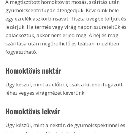
A megtisztított homoktövist mosás, szárítás után 
gyümölcscentrifugán átengedjük. Keverünk bele 
egy ezrelék aszkorbinsavat. Tiszta üvegbe töltjük és 
lezárjuk. Ha termés vagy virág napon szüreteltük és 
palackoztuk, akkor nem erjed meg. A héj és mag 
szárítása után megőrölhető és teában, müzliben 
fogyasztható.
Homoktövis nektár
Úgy készül, mint az előbbi, csak a kicentrifugázott 
léhez vegyes virágmézet keverünk. 
Homoktövis lekvár
Ügy készül, mint a nektár, de gyümölcspektinnel és 