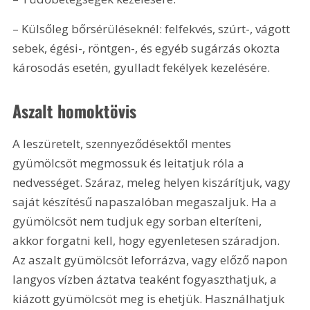
– Külsőleg bőrsérüléseknél: felfekvés, szúrt-, vágott 
sebek, égési-, röntgen-, és egyéb sugárzás okozta 
károsodás esetén, gyulladt fekélyek kezelésére. 
Aszalt homoktövis
A leszüretelt, szennyeződésektől mentes 
gyümölcsöt megmossuk és leitatjuk róla a 
nedvességet. Száraz, meleg helyen kiszárítjuk, vagy 
saját készítésű napaszalóban megaszaljuk. Ha a 
gyümölcsöt nem tudjuk egy sorban elteríteni, 
akkor forgatni kell, hogy egyenletesen száradjon. 
Az aszalt gyümölcsöt leforrázva, vagy előző napon 
langyos vízben áztatva teaként fogyaszthatjuk, a 
kiázott gyümölcsöt meg is ehetjük. Használhatjuk 