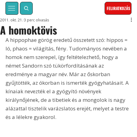
FELIRATKOZÁS
2011. okt. 21.
3 perc olvasás
A homoktövis
A hippophae görög eredetű összetett szó: hippos = 
ló, phaos = világítás, fény. Tudományos nevében a 
homok nem szerepel, így feltételezhető, hogy a 
német Sandorn szó tükörfordításának az 
eredménye a magyar név. Már az őskorban 
gyűjtötték, az ókorban is ismerték gyógyhatásait. A 
kínaiak nevezték el a gyógyító növények 
királynőjének, de a tibetiek és a mongolok is nagy 
alázattal tisztelik varázslatos erejét, melyet a testre 
és a lélekre gyakorol.