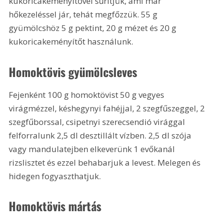
kukoricakeményítővel sűrítjük, ami már 
hőkezeléssel jár, tehát megfőzzük. 
55 g
gyümölcshöz 
5 g
 pektint, 
20 g
 mézet és 
20 g
kukoricakeményítőt használunk.
Homoktövis gyümölcsleves
Fejenként 
100 g
 homoktövist 
50 g
 vegyes 
virágmézzel, késhegynyi fahéjjal, 2 szegfűszeggel, 2 
szegfűborssal, csipetnyi szerecsendió virággal 
felforralunk 
2,5 dl
 desztillált vízben. 
2,5 dl
 szója 
vagy mandulatejben elkeverünk 1 evőkanál 
rizslisztet és ezzel behabarjuk a levest. Melegen és 
hidegen fogyaszthatjuk. 
Homoktövis mártás