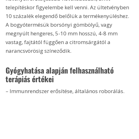
telepítéskor figyelembe kell venni. Az ültetvényben 
10 százalék elegendő belőlük a termékenyüléshez. 
A bogyótermésük borsónyi gömbölyű, vagy 
megnyúlt hengeres, 5-
10 mm
 hosszú, 4-
8 mm
vastag, fajtától függően a citromsárgától a 
narancsvörösig színeződik.
Gyógyhatása alapján felhasználható 
terápiás értékei
– Immunrendszer erősítése, általános roborálás. 