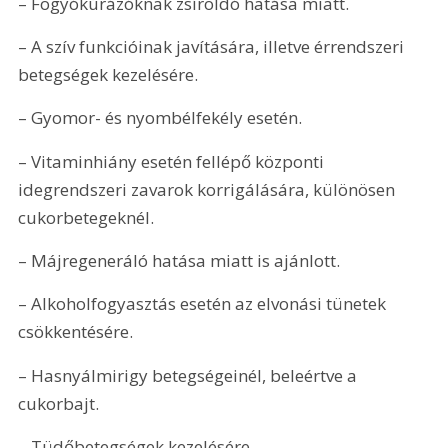
– Fogyókúrázóknak zsíroldó hatása miatt. 
– A szív funkcióinak javítására, illetve érrendszeri 
betegségek kezelésére. 
– Gyomor- és nyombélfekély esetén. 
– Vitaminhiány esetén fellépő központi 
idegrendszeri zavarok korrigálására, különösen 
cukorbetegeknél. 
– Májregeneráló hatása miatt is ajánlott. 
– Alkoholfogyasztás esetén az elvonási tünetek 
csökkentésére. 
– Hasnyálmirigy betegségeinél, beleértve a 
cukorbajt. 
– Tüdőbetegségek kezelésére. 