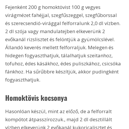
Fejenként 
200 g
 homoktövist 
100 g
 vegyes 
virágmézet fahéjjal, szegfűszeggel, szegfűborssal 
és szerecsendió-virággal felforralunk 
2,0 dl
 vízben. 
2 dl
 szója vagy mandulatejben elkeverünk 2 
evőkanál rizslisztet és felöntjük a gyümölcslével. 
Állandó keverés mellett felforraljuk. Melegen és 
hidegen fogyaszthatjuk, tálalhatjuk szeitanhoz, 
tofuhoz, édes kásákhoz, édes puliszkához, csicsóka 
fánkhoz. Ha sűrűbbre készítjük, akkor pudingként 
fogyaszthatjuk.
Homoktövis kocsonya 
Hasonlóan készül, mint az előző, de a felforralt 
kompótot átpasszírozzuk., majd 
2 dl
 desztillált 
vízben elkeverünk 2 evőkanál kukoricalisztet és 