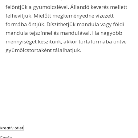
felöntjük a gyümölcslével. Állandó keverés mellett 
felhevítjük. Mielőtt megkeményedne vizezett 
formába öntjük. Díszíthetjük mandula vagy földi 
mandula tejszínnel és mandulával. Ha nagyobb 
mennyiséget készítünk, akkor tortaformába öntve 
gyümölcstortaként tálalhatjuk.
kreatív ötlet
Egyéb