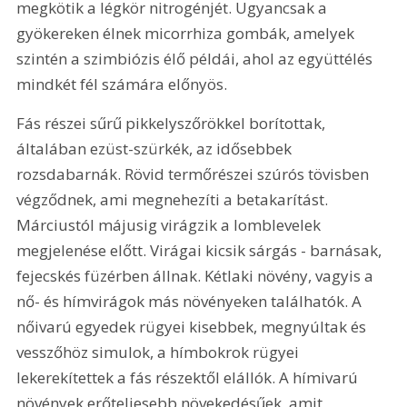
megkötik a légkör nitrogénjét. Ugyancsak a 
gyökereken élnek micorrhiza gombák, amelyek 
szintén a szimbiózis élő példái, ahol az együttélés 
mindkét fél számára előnyös. 
Fás részei sűrű pikkelyszőrökkel borítottak, 
általában ezüst-szürkék, az idősebbek 
rozsdabarnák. Rövid termőrészei szúrós tövisben 
végződnek, ami megnehezíti a betakarítást. 
Márciustól májusig virágzik a lomblevelek 
megjelenése előtt. Virágai kicsik sárgás - barnásak, 
fejecskés füzérben állnak. Kétlaki növény, vagyis a 
nő- és hímvirágok más növényeken találhatók. A 
nőivarú egyedek rügyei kisebbek, megnyúltak és 
vesszőhöz simulok, a hímbokrok rügyei 
lekerekítettek a fás részektől elállók. A hímivarú 
növények erőteljesebb növekedésűek, amit 