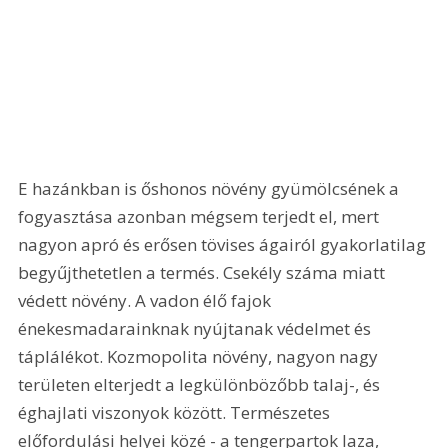
E hazánkban is őshonos növény gyümölcsének a 
fogyasztása azonban mégsem terjedt el, mert 
nagyon apró és erősen tövises ágairól gyakorlatilag 
begyűjthetetlen a termés. Csekély száma miatt 
védett növény. A vadon élő fajok 
énekesmadarainknak nyújtanak védelmet és 
táplálékot. Kozmopolita növény, nagyon nagy 
területen elterjedt a legkülönbözőbb talaj-, és 
éghajlati viszonyok között. Természetes 
előfordulási helyei közé - a tengerpartok laza, 