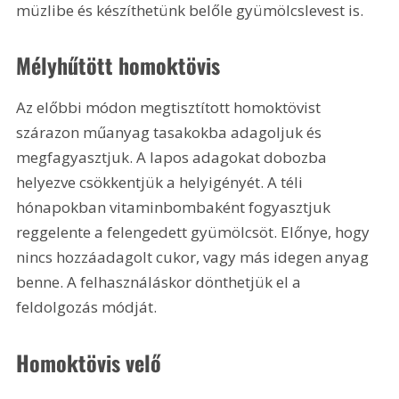
müzlibe és készíthetünk belőle gyümölcslevest is. 
Mélyhűtött homoktövis
Az előbbi módon megtisztított homoktövist 
szárazon műanyag tasakokba adagoljuk és 
megfagyasztjuk. A lapos adagokat dobozba 
helyezve csökkentjük a helyigényét. A téli 
hónapokban vitaminbombaként fogyasztjuk 
reggelente a felengedett gyümölcsöt. Előnye, hogy 
nincs hozzáadagolt cukor, vagy más idegen anyag 
benne. A felhasználáskor dönthetjük el a 
feldolgozás módját.
Homoktövis velő