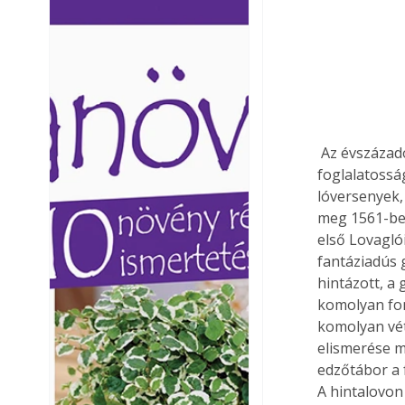
Ezermester lapszámai. A
Ezermester lapszámai
Laptapir kényelmes megoldás,
Laptapir kényelmes 
mert: – t
mert: – t
 Az évszázadok során azonban a ló gazdasági szerepe megváltozott: a vele való 
foglalatossá
lóversenyek,
meg 1561-ben
első Lovagló
fantáziadús 
hintázott, a
komolyan fon
komolyan vét
elismerése me
edzőtábor a 
A hintalovon