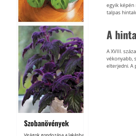
egyik képén 
talpas hintal
A hinta
A XVIII. száz
vékonyabb, s
elterjedni. 
Szobanövények
Virágoskert: k
teraszon, laká
Virágok gondozása a lakásban,