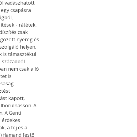
ól vadászhatott 
 egy csapásra 
ágból, 
ések - rátétek, 
íszítés csak 
lgozott nyereg és 
szolgáló helyen. 
k is támasztékul 
 századból 
ban nem csak a ló 
et is 
rsaság 
tést 
ást kapott, 
elborulhasson. A 
. A Genti 
 érdekes 
, a fej és a 
) flamand festő 