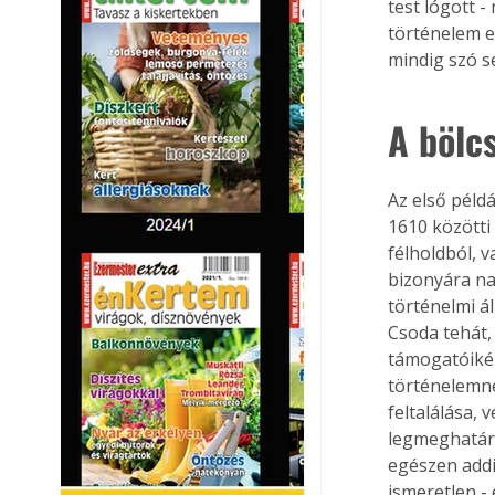
test lógott -
történelem e
mindig szó s
A bölcs
Az első péld
1610 közötti 
félholdból, v
bizonyára na
történelmi ál
Csoda tehát,
támogatóikén
történelemne
feltalálása, 
legmeghatár
egészen addi
ismeretlen - 