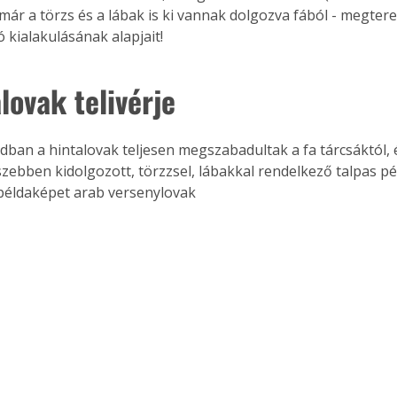
már a törzs és a lábak is ki vannak dolgozva fából - megtere
ó kialakulásának alapjait!
lovak telivérje
adban a hintalovak teljesen megszabadultak a fa tárcsáktól, 
zebben kidolgozott, törzzsel, lábakkal rendelkező talpas pé
A példaképet arab versenylovak 
ertben,
Gyógyító növények: a
sban
természet kincsei az