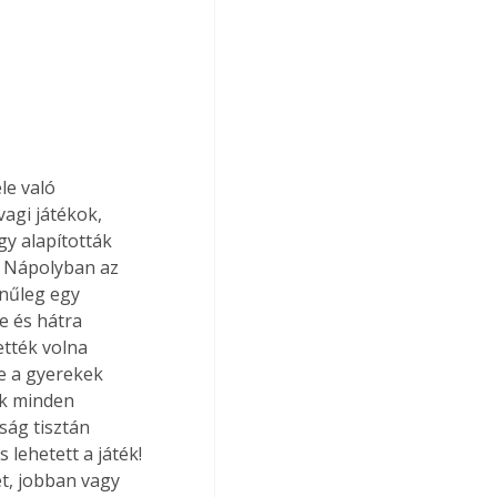
agi játékok, 
gy alapították 
, Nápolyban az 
ínűleg egy 
e és hátra 
ették volna 
e a gyerekek 
ök minden 
ság tisztán 
lehetett a játék! 
t, jobban vagy 