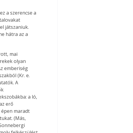
ez a szerencse a 
talovakat 
l játszaniuk. 
ne hátra az a 
ott, mai 
rekek olyan 
Az emberiség 
zakból (Kr. e. 
tatók. A 
ők 
kszobákba: a ló, 
az erő 
b épen maradt 
ukat. (Más, 
 Sonnebergi 
moly felkészülést 