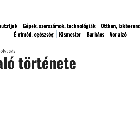
utatjuk
Gépek, szerszámok, technológiák
Otthon, lakberen
Életmód, egészség
Kismester
Barkács
Vonalzó
 olvasás
aló története