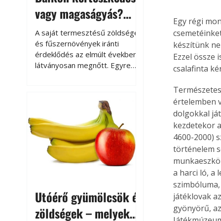
vagy magaságyás?
Egy régi mon
Helytakarékos
A saját termesztésű zöldségek
csemetéinket
kertészkedés
és fűszernövények iránti
készítünk ne
érdeklődés az elmúlt években
Ezzel össze 
látványosan megnőtt. Egyre
csalafinta k
többen szeretnék tudni, honnan
származik az élelmiszer az
Természetese
asztalukra, miközben a
értelemben v
kertészkedés sokak számára
dolgokkal já
kikapcsolódást és feltöltődést
kezdetekor a 
is jelent.
4600-2000) s
történelem s
munkaeszköze
a harci ló, 
szimbóluma, 
Utóérő gyümölcsök és
játéklovak a
gyönyörű, az
zöldségek – melyek
Játékmúzeumb