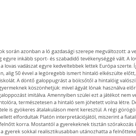
. A
megoldás,
g egyre inkább sport- és szabadidő tevékenységgé vált. A lov
 a lovas vadászat egyre kedveltebbek lettek Európa szerte. Í
, alig 50 évvel a legöregebb ismert hintaló elkészülte előtt
iskolát. A döntő galoppugrást a bölcsőtől a hintalóig valósz
gyermeknek köszönhetjük: mivel ágyát lónak használva előr
 galoppozást imitálva. Amennyiben szülei ezt a játékot nem v
tolóra, természetesen a hintaló sem jöhetett volna létre. D
ele is gyökeres átalakuláson ment keresztül. A régi görög
llett elfordultak Platón interpretációjától, miszerint a fiatal
felnőtt korra. Mostantól a gyerekeknek tisztán szórakozás is 
 a gyerek sokkal realisztikusabban utánozhatta a felnőtteke