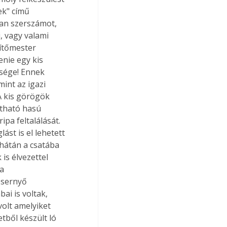
ek" című 
an szerszámot, 
, vagy valami 
ítőmester 
nie egy kis 
ssége! Ennek 
int az igazi 
A kis görögök 
jtható hasú 
pa feltalálását. 
st is el lehetett 
 hátán a csatába 
is élvezettel 
a 
esernyő 
i is voltak, 
olt amelyiket 
tből készült ló 