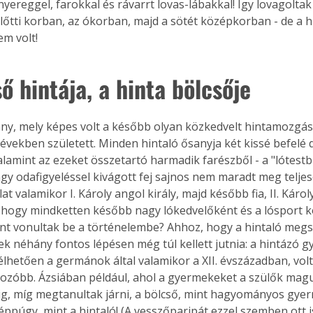
 nyereggel, farokkal és rávarrt lovas-lábakkal! Így lovagolta
lőtti korban, az ókorban, majd a sötét középkorban - de a 
em volt!
ő hintája, a hinta bölcsője
ány, mely képes volt a később olyan közkedvelt hintamozgásr
években született. Minden hintaló ősanyja két kissé befelé d
alamint az ezeket összetartó harmadik farészből - a "lótestből"
gy odafigyeléssel kivágott fej sajnos nem maradt meg teljese
lat valamikor I. Károly angol király, majd később fia, II. Károly
 hogy mindketten később nagy lókedvelőként és a lósport k
t vonultak be a történelembe? Ahhoz, hogy a hintaló megs
k néhány fontos lépésen még túl kellett jutnia: a hintázó 
vélhetően a germánok által valamikor a XII. évszázadban, volt
ozóbb. Ázsiában például, ahol a gyermekeket a szülők mag
g, míg megtanultak járni, a bölcső, mint hagyományos gyer
éppúgy, mint a hintaló! (A vesszőparipát ezzel szemben ott is