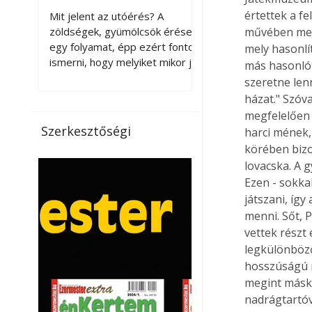
érnek tovább leszedés
értettek a fe
Mit jelent az utóérés? A
után?
zöldségek, gyümölcsök érése
művében megí
egy folyamat, épp ezért fontos
mely hasonlít
ismerni, hogy melyiket mikor jó
más hasonlót
leszedni. Meg kell különböztetni
szeretne len
a gazdasági és a biológiai
házat." Szóva
érettséget. Például a
megfelelően k
paradicsomot sokszor
Szerkesztőségi
harci mének,
gazdasági érettségben, azaz
körében bizo
félig éretten szedik le, ezután
lovacska. A 
utaztatják hosszan, és még
Ezen - sokka
pulton tartható kell legyen.
játszani, így
Utóérik eközben, de nem lesz
olyan ízű, mint amit a saját
menni. Sőt, P
kertünkben, biológiai
vettek részt
érettségben szedünk le. Teljes
legkülönböző
érettségben szedve nem
hosszúságú r
tárolható h
megint másko
nadrágtartóv