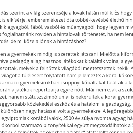
dás szerint a világ szerencséje a lovak hátán múlik. És hogy 
 is elkísérje, emberemlékezet óta többé-kevésbé élethű hin
kik agyagból, fából, vasból és műanyagból, hogy legyen mive
is foglalhatnánk röviden a hintalovak történetét, ha nem len
érdés: de mi köze a lónak a hintázáshoz?
n a gyermekek mindig is szerettek játszani. Mielőtt a kiforr
éve pedagógiailag hasznos játékokat kitalálták volna, a gye
tszottak, melyek a felnőttek világából megtetszettek nekik. 
világot a túlélésért folytatott harc jellemezte: a korai kőkors
zármazó gyermeksírokban csöppnyi kőbaltákat találtak a ku
orán a játékok repertoárja egyre nőtt. Már nem csak a szül
i, hanem státuszszimbólumai is bekerültek a korai gyerme
a leggyorsabb közlekedési eszköz és a hatalom, a gazdagság, 
különösen nagy hatással volt a gyermekekre. A legöregeb
z egyiptomiak korából valók, 2500 év súlya nyomta agyag hát
 ókorból származó bizonyítékkal együtt megcsodálhatók a
an). A felnőttek az ókorban a "játék" alatt voltaképpen ko