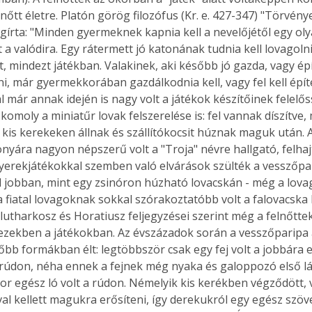
lnőtt életre. Platón görög filozófus (Kr. e. 427-347) "Törvény
rta: "Minden gyermeknek kapnia kell a nevelőjétől egy oly
 a valódira. Egy rátermett jó katonának tudnia kell lovagolni
, mindezt játékban. Valakinek, aki később jó gazda, vagy ép
ni, már gyermekkorában gazdálkodnia kell, vagy fel kell építe
l már annak idején is nagy volt a játékok készítőinek felelő
omoly a miniatűr lovak felszerelése is: fel vannak díszítve, m
 kis kerekeken állnak és szállítókocsit húznak maguk után. 
nyára nagyon népszerű volt a "Troja" névre hallgató, felha
gyerekjátékokkal szemben való elvárások szülték a vesszőpari
l jobban, mint egy zsinóron húzható lovacskán - még a lovaglá
 a fiatal lovagoknak sokkal szórakoztatóbb volt a falovacska
lutharkosz és Horatiusz feljegyzései szerint még a felnőttek 
 ezekben a játékokban. Az évszázadok során a vesszőparipa 
bb formákban élt: legtöbbször csak egy fej volt a jobbára 
údon, néha ennek a fejnek még nyaka és galoppozó első lába
r egész ló volt a rúdon. Némelyik kis kerékben végződött, v
al kellett magukra erősíteni, így derekukról egy egész szöve