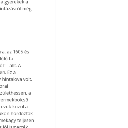
k a gyerekek a 
hintázásról még 
a, az 1605 és 
őlő fa 
 - állt. A 
n. Ez a 
 hintalova volt. 
orai 
zülethessen, a 
gyermekbölcső 
 ezek közül a 
ukon hordozták 
mekágy teljesen 
 jól ismerték, 