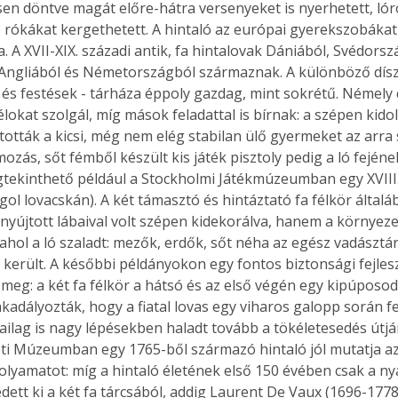
en döntve magát előre-hátra versenyeket is nyerhetett, lór
) rókákat kergethetett. A hintaló az európai gyerekszobákat
 A XVII-XIX. századi antik, fa hintalovak Dániából, Svédorsz
Angliából és Németországból származnak. A különböző díszít
és festések - tárháza éppoly gazdag, mint sokrétű. Némely d
élokat szolgál, míg mások feladattal is bírnak: a szépen kido
tották a kicsi, még nem elég stabilan ülő gyermeket az arra 
ozás, sőt fémből készült kis játék pisztoly pedig a ló fejéne
gtekinthető például a Stockholmi Játékmúzeumban egy XVIII.
ol lovacskán). A két támasztó és hintáztató fa félkör általá
inyújtott lábaival volt szépen kidekorálva, hanem a környezet
ahol a ló szaladt: mezők, erdők, sőt néha az egész vadásztá
került. A későbbi példányokon egy fontos biztonsági fejlesz
 meg: a két fa félkör a hátsó és az első végén egy kipúposod
adályozták, hogy a fiatal lovas egy viharos galopp során f
kailag is nagy lépésekben haladt tovább a tökéletesedés útján
i Múzeumban egy 1765-ből származó hintaló jól mutatja az
lyamatot: míg a hintaló életének első 150 évében csak a nyak
dett ki a két fa tárcsából, addig Laurent De Vaux (1696-1778