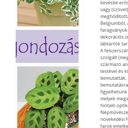
kevésbé erős
vagy (szövet
meghódította.
Belgiumból, 
faragványok 
dekorációs c
lábtartók tar
A felszerszám
szolgált (me
származó ang
testével és k
bemutatták, 
bemutatásra 
figyelhetünk
melyek megak
hintaló opti
Népművészet
növekedési fo
farok emelke