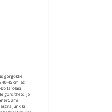
us görgőkkel 
 40-45 cm, az 
bb tárolási 
lé gördíthető. Jó 
nért, ami 
asználjunk ki 