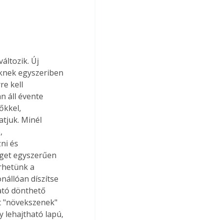
ltozik. Új 
knek egyszeriben 
re kell 
n áll évente 
őkkel, 
tjuk. Minél 
, 
ni és 
éget egyszerűen 
rhetünk a 
nállóan díszítse 
ató dönthető 
tt "növekszenek" 
 lehajtható lapú, 