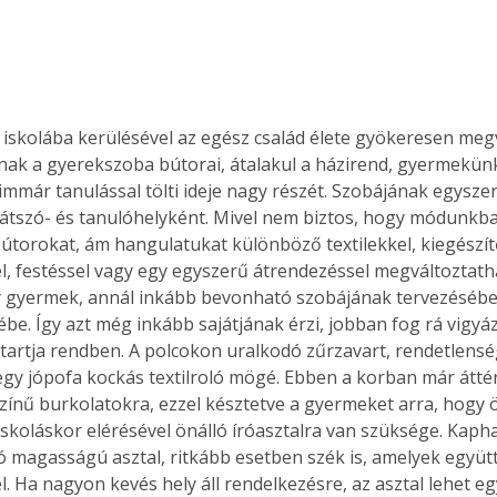
skolába kerülésével az egész család élete gyökeresen megvá
nak a gyerekszoba bútorai, átalakul a házirend, gyermekün
 immár tanulással tölti ideje nagy részét. Szobájának egyszer
játszó- és tanulóhelyként. Mivel nem biztos, hogy módunkba
 bútorokat, ám hangulatukat különböző textilekkel, kiegészít
, festéssel vagy egy egyszerű átrendezéssel megváltoztatha
 gyermek, annál inkább bevonható szobájának tervezésébe
be. Így azt még inkább sajátjának érzi, jobban fog rá vigyáz
tartja rendben. A polcokon uralkodó zűrzavart, rendetlens
 egy jópofa kockás textilroló mögé. Ebben a korban már átté
színű burkolatokra, ezzel késztetve a gyermeket arra, hogy ö
 iskoláskor elérésével önálló íróasztalra van szüksége. Kaph
ató magasságú asztal, ritkább esetben szék is, amelyek együ
. Ha nagyon kevés hely áll rendelkezésre, az asztal lehet egy