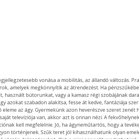
Együtt jobban megéri!
Bővebb információ itt!
k az
Együtt jobban megéri! A
mester
könyvek tetszőleges
er Old
párosítással kedvezményes
áron, 0 Ft postaköltséggel
ptapir új,
megrendelhetők!
és egyedi
egjellegzetesebb vonása a mobilitás, az állandó változás. Pr
tt
rok, amelyek megkönnyítik az átrendezést. Ha pénzszűkébe
lvasására
t, használt bútorunkat, vagy a kamasz régi szobájának darabj
elefonon
y azokat szabadon alakítsa, fesse át kedve, fantáziája szeri
nyelmesen
eleme az ágy. Gyermekünk azon heverészve szeret zenét hal
ben vagy
 saját televíziója van, akkor azt is onnan nézi. A fekvőhelyne
t is
ciónak kell megfelelnie. Jó, ha ágyneműtartós, hogy a tevék
. Bárhol,
ön élve
yon történjenek. Szűk teret jól kihasználhatunk olyan emele
ashatók az