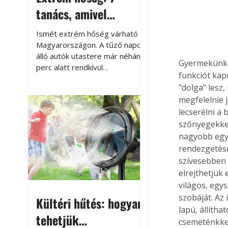
tanács, amivel
megóvhatjuk
Ismét extrém hőség várható
autónkat a nyári
Magyarországon. A tűző napon
álló autók utastere már néhány
károktól
Gyermekünk i
perc alatt rendkívül
funkciót kap
felmelegszik, és rövid időn belül
"dolga" lesz,
akár a 60-70 °C-ot is
megfelelnie 
megközelítheti. Ez nemcsak a
lecserélni a
beszállást teszi kellemetlenné,
hanem az autó állapotára és a
szőnyegekkel
benne hagyott tárgyakra is
nagyobb egy
káros hatással lehet. Néhány
rendezgetésé
egyszerű óvintézkedéssel
szívesebben 
azonban jelentősen
elrejthetjük
csökkenthetjük a hőség káros
világos, egy
hatásait.
szobáját. Az
Kültéri hűtés: hogyan
lapú, állíth
tehetjük
csemeténkkel