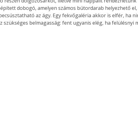
ó részén dolgozósarkot, illetve mini nappalit rendezhetünk 
. A
épített dobogó, amelyen számos bútordarab helyezhető el, 
megoldás,
becsúsztatható az ágy. Egy fekvőgaléria akkor is elfér, ha n
z szükséges belmagasság: fent ugyanis elég, ha felülésnyi