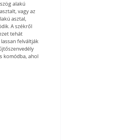
mszög alakú 
sztalt, vagy az 
lakú asztal, 
ik. A székről 
ezet tehát 
assan felváltják 
yűjtőszenvedély 
s komódba, ahol 