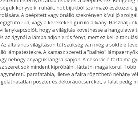
etcentiméternyi szabad felületet a beépítéshez. Rengeteg 
ségük könyveik, ruháik, hobbijukból származó eszközeik, 
olására. A beépített vagy önálló szekrényen kívül jó szolgál
gigfutó rúd, vagy a kerekeken guruló állvány. Használjunk
villanykapcsolót, hogy a világítás követhesse a hangulatvált
és az ágynál a lámpa adjon erős fényt, mert ez kell a tanulás
 Az általános világításon túl szükség van még a sokféle te
lló lámpatestekre. A kamasz szereti a "balhés" lámpaernyőke
hogy nehogy anyaguk lángra kapjon. A dekoráció tartalma gyo
z szeret sok mindent kipróbálni, láttatni maga körül. Több 
agyméretű parafatábla, illetve a falra rögzíthető néhány vé
végeláthatatlan poszter és dekorációcseréket, a falat pedig 
 
ertben,
Gyógyító növények: a
sban
természet kincsei az