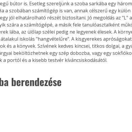
llegű bútor is. Esetleg szereljünk a szoba sarkába egy háro
 Ha a szobában számítógép is van, annak célszerű egy külön a
egy jól elhatárolható részét biztosítani. Jó megoldás az "L" a
ik szára a számítógépé, a másik fele tanulóasztalként működ
erek lába, az ülőlap szélei pedig ne legyenek élesek. A körny
átalakul iskolás "hangvételűre". A kisgyerekes apróságokat l
ok és a könyvek. Szívének kedves kincsei, titkos dolgai, a g
rgyai beköltözhetnek egy szép dobozba, vagy egy sokfióko
 a portól és a kisebb testvér kíváncsiskodásától.
oba berendezése