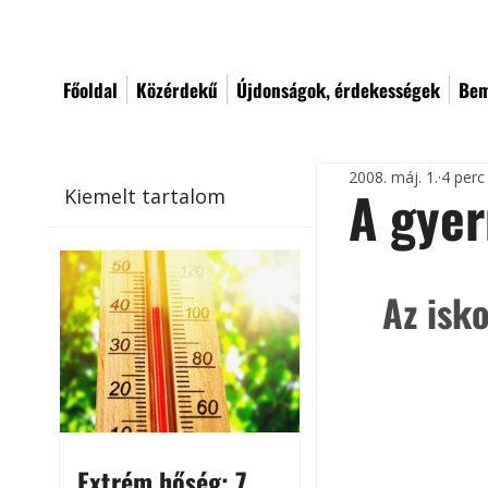
Főoldal
Közérdekű
Újdonságok, érdekességek
Bem
2008. máj. 1.
4 perc
A gyer
Kiemelt tartalom
Az isk
Extrém hőség: 7