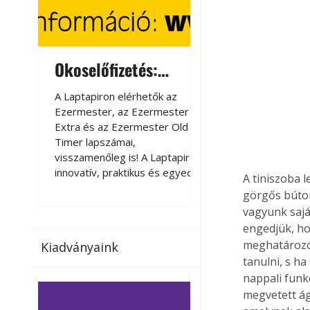
Okoselőfizetés:
Okoselőfizetés
Ezermester Extra
A Laptapiron elérhetők az
A Laptapiron elérhető
Ezermester, az Ezermester
Ezermester, az Ezer
Extra és az Ezermester Old
Extra és az Ezermest
Timer lapszámai,
Timer lapszámai,
visszamenőleg is! A Laptapir új,
visszamenőleg is! A La
innovatív, praktikus és egyedi
innovatív, praktikus 
A tiniszoba l
megoldás a nyomtatott
megoldás a nyomtato
görgős búto
magazinok digitális olvasására
magazinok digitális o
vagyunk sajá
számítógépen, okostelefonon
számítógépen, okost
engedjük, hog
vagy táblagépen. Kényelmesen
vagy táblagépen. Ké
meghatározó 
Kiadványaink
az otthonában, útközben vagy
az otthonában, útköz
tanulni, s ha
nyaralás, pihenés alatt is
nyaralás, pihenés alat
nappali funk
elérhetők lapszámaink. Bárhol,
elérhetők lapszámaink
bármikor, akár külföldön élve
bármikor, akár külföld
megvetett ág
vagy dolgozva is olvashatók az
vagy dolgozva is olv