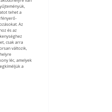
rakodóhelyre van 
gyűjteményük, 
atot tehet a 
 fényerő-
ozásokat. Az 
hoz és az 
vékenységhez 
t, csak arra 
rsan változik, 
helyre 
kony léc, amelyek 
megkíméljük a 