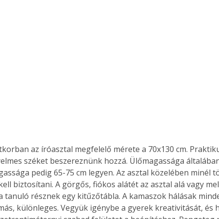
tkorban az íróasztal megfelelő mérete a 70x130 cm. Praktik
nyelmes széket beszereznünk hozzá. Ülőmagassága általában
gassága pedig 65-75 cm legyen. Az asztal közelében minél tö
ell biztosítani. A görgős, fiókos alátét az asztal alá vagy mel
 a tanuló résznek egy kitűzőtábla. A kamaszok hálásak minde
 más, különleges. Vegyük igénybe a gyerek kreativitását, és h