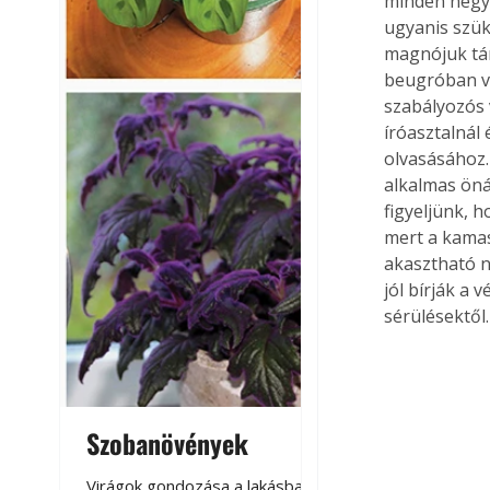
minden négyz
ugyanis szük
magnójuk tár
beugróban vé
szabályozós 
íróasztalnál 
olvasásához.
alkalmas öná
figyeljünk, 
mert a kamas
akasztható n
jól bírják a 
sérülésektől.
Szobanövények
Virágoskert: k
teraszon, laká
Virágok gondozása a lakásban,