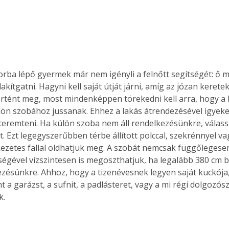
orba lépő gyermek már nem igényli a felnőtt segítségét: ő 
akítgatni. Hagyni kell saját útját járni, amíg az józan keretek
rtént meg, most mindenképpen törekedni kell arra, hogy a
lön szobához jussanak. Ehhez a lakás átrendezésével igyeke
teremteni. Ha külön szoba nem áll rendelkezésünkre, válass
. Ezt legegyszerűbben térbe állított polccal, szekrénnyel va
zetes fallal oldhatjuk meg. A szobát nemcsak függőlegese
tségével vízszintesen is megoszthatjuk, ha legalább 380 cm 
kezésünkre. Ahhoz, hogy a tizenévesnek legyen saját kuckója
 a garázst, a sufnit, a padlásteret, vagy a mi régi dolgozós
k. 