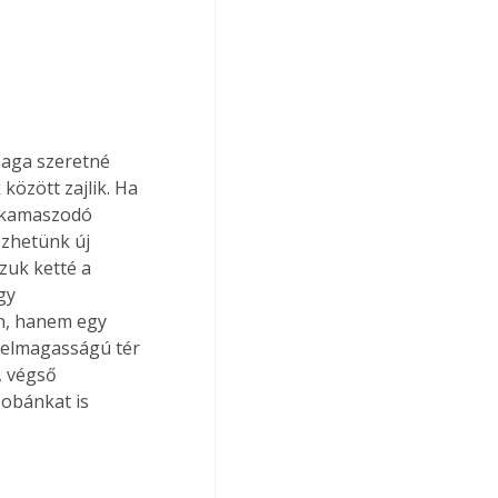
maga szeretné 
 között zajlik. Ha 
 kamaszodó 
zhetünk új 
zuk ketté a 
gy 
n, hanem egy 
belmagasságú tér 
, végső 
zobánkat is 