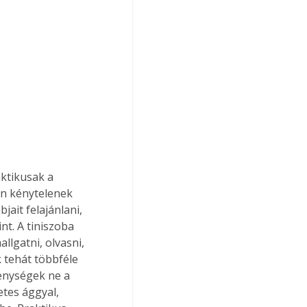
aktikusak a 
n kénytelenek 
ait felajánlani, 
nt. A tiniszoba 
lgatni, olvasni, 
k tehát többféle 
enységek ne a 
tes ággyal, 