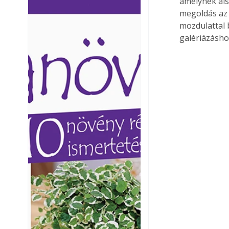
amelynek als
Ezermester lapszámai. A
Ezermester lapszámai
megoldás az 
Laptapir kényelmes megoldás,
Laptapir kényelmes 
mozdulattal 
mert: – t
mert: – t
galériázásho