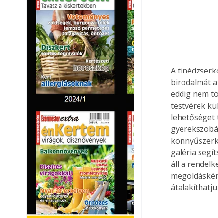
A tinédzserk
birodalmát al
eddig nem tö
testvérek kü
lehetőséget 
gyerekszobát
könnyűszerke
galéria segí
áll a rendel
megoldásként
átalakíthatju