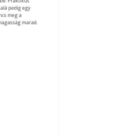
be. Praktikus 
alá pedig egy 
incs meg a 
 magasság marad. 