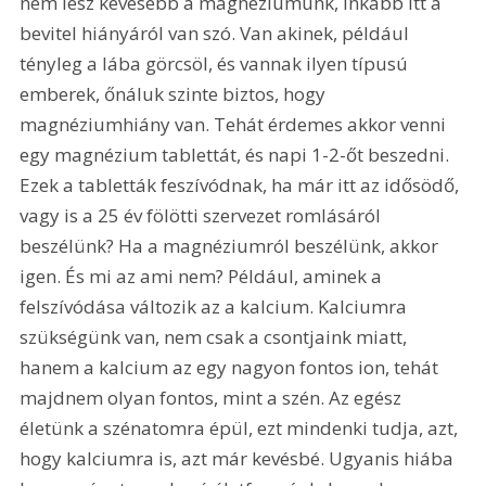
nem lesz kevesebb a magnéziumunk, inkább itt a 
bevitel hiányáról van szó. Van akinek, például 
tényleg a lába görcsöl, és vannak ilyen típusú 
emberek, őnáluk szinte biztos, hogy 
magnéziumhiány van. Tehát érdemes akkor venni 
egy magnézium tablettát, és napi 1-2-őt beszedni. 
Ezek a tabletták feszívódnak, ha már itt az idősödő, 
vagy is a 25 év fölötti szervezet romlásáról 
beszélünk? Ha a magnéziumról beszélünk, akkor 
igen. És mi az ami nem? Például, aminek a 
felszívódása változik az a kalcium. Kalciumra 
szükségünk van, nem csak a csontjaink miatt, 
hanem a kalcium az egy nagyon fontos ion, tehát 
majdnem olyan fontos, mint a szén. Az egész 
életünk a szénatomra épül, ezt mindenki tudja, azt, 
hogy kalciumra is, azt már kevésbé. Ugyanis hiába 