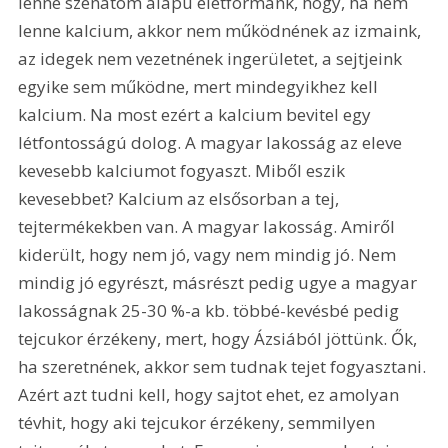
lenne szénatom alapú életformánk, hogy, ha nem 
lenne kalcium, akkor nem működnének az izmaink, 
az idegek nem vezetnének ingerületet, a sejtjeink 
egyike sem működne, mert mindegyikhez kell 
kalcium. Na most ezért a kalcium bevitel egy 
létfontosságú dolog. A magyar lakosság az eleve 
kevesebb kalciumot fogyaszt. Miből eszik 
kevesebbet? Kalcium az elsősorban a tej, 
tejtermékekben van. A magyar lakosság. Amiről 
kiderült, hogy nem jó, vagy nem mindig jó. Nem 
mindig jó egyrészt, másrészt pedig ugye a magyar 
lakosságnak 25-30 %-a kb. többé-kevésbé pedig 
tejcukor érzékeny, mert, hogy Ázsiából jöttünk. Ők, 
ha szeretnének, akkor sem tudnak tejet fogyasztani. 
Azért azt tudni kell, hogy sajtot ehet, ez amolyan 
tévhit, hogy aki tejcukor érzékeny, semmilyen 