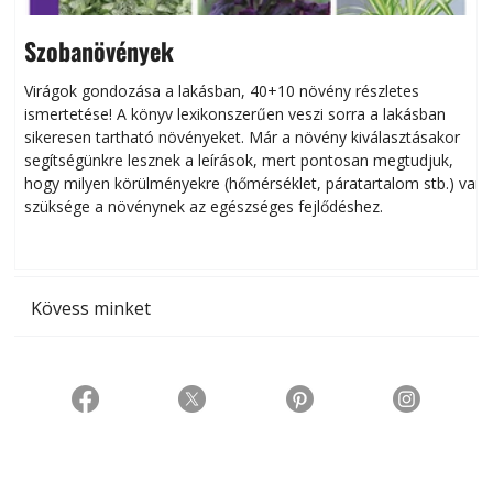
Szobanövények
Virágok gondozása a lakásban, 40+10 növény részletes
ismertetése! A könyv lexikonszerűen veszi sorra a lakásban
s
sikeresen tart­ha­tó növényeket. Már a növény kiválasztásakor
h
segítségünkre lesznek a leírások, mert pontosan megtudjuk,
k
hogy milyen körülményekre (hőmérséklet, páratartalom stb.) van
szüksége a növénynek az egészséges fejlődéshez.
t
Kövess minket