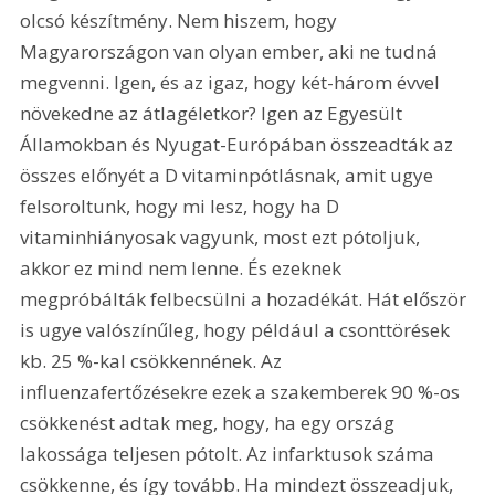
olcsó készítmény. Nem hiszem, hogy 
Magyarországon van olyan ember, aki ne tudná 
megvenni. Igen, és az igaz, hogy két-három évvel 
növekedne az átlagéletkor? Igen az Egyesült 
Államokban és Nyugat-Európában összeadták az 
összes előnyét a D vitaminpótlásnak, amit ugye 
felsoroltunk, hogy mi lesz, hogy ha D 
vitaminhiányosak vagyunk, most ezt pótoljuk, 
akkor ez mind nem lenne. És ezeknek 
megpróbálták felbecsülni a hozadékát. Hát először 
is ugye valószínűleg, hogy például a csonttörések 
kb. 25 %-kal csökkennének. Az 
influenzafertőzésekre ezek a szakemberek 90 %-os 
csökkenést adtak meg, hogy, ha egy ország 
lakossága teljesen pótolt. Az infarktusok száma 
csökkenne, és így tovább. Ha mindezt összeadjuk, 