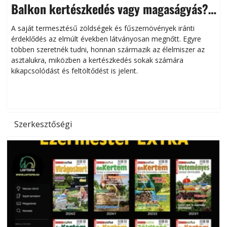
Balkon kertészkedés vagy magaságyás?
Helytakarékos kertészkedés
A saját termesztésű zöldségek és fűszernövények iránti
érdeklődés az elmúlt években látványosan megnőtt. Egyre
többen szeretnék tudni, honnan származik az élelmiszer az
l
asztalukra, miközben a kertészkedés sokak számára
kikapcsolódást és feltöltődést is jelent.
é
d
Szerkesztőségi