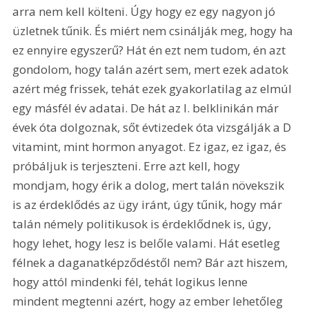
arra nem kell költeni. Úgy hogy ez egy nagyon jó 
üzletnek tűnik. És miért nem csinálják meg, hogy ha 
ez ennyire egyszerű? Hát én ezt nem tudom, én azt 
gondolom, hogy talán azért sem, mert ezek adatok 
azért még frissek, tehát ezek gyakorlatilag az elmúl 
egy másfél év adatai. De hát az I. belklinikán már 
évek óta dolgoznak, sőt évtizedek óta vizsgálják a D 
vitamint, mint hormon anyagot. Ez igaz, ez igaz, és 
próbáljuk is terjeszteni. Erre azt kell, hogy 
mondjam, hogy érik a dolog, mert talán növekszik 
is az érdeklődés az ügy iránt, úgy tűnik, hogy már 
talán némely politikusok is érdeklődnek is, úgy, 
hogy lehet, hogy lesz is belőle valami. Hát esetleg 
félnek a daganatképződéstől nem? Bár azt hiszem, 
hogy attól mindenki fél, tehát logikus lenne 
mindent megtenni azért, hogy az ember lehetőleg 