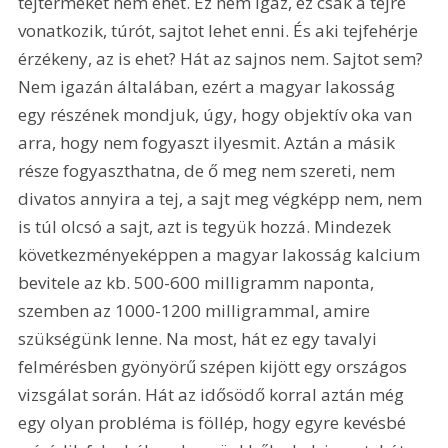
tejterméket nem ehet. Ez nem igaz, ez csak a tejre 
vonatkozik, túrót, sajtot lehet enni. És aki tejfehérje 
érzékeny, az is ehet? Hát az sajnos nem. Sajtot sem? 
Nem igazán általában, ezért a magyar lakosság 
egy részének mondjuk, úgy, hogy objektív oka van 
arra, hogy nem fogyaszt ilyesmit. Aztán a másik 
része fogyaszthatna, de ő meg nem szereti, nem 
divatos annyira a tej, a sajt meg végképp nem, nem 
is túl olcsó a sajt, azt is tegyük hozzá. Mindezek 
következményeképpen a magyar lakosság kalcium 
bevitele az kb. 500-600 milligramm naponta, 
szemben az 1000-1200 milligrammal, amire 
szükségünk lenne. Na most, hát ez egy tavalyi 
felmérésben gyönyörű szépen kijött egy országos 
vizsgálat során. Hát az idősödő korral aztán még 
egy olyan probléma is föllép, hogy egyre kevésbé 