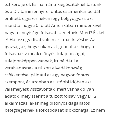
ezt kerülje el. És, ha már a kiegészítőknél tartunk, 
és a D vitamin ennyire fontos és amerikai példát 
említett, egyszer nekem egy belgyógyász azt 
mondta, hogy 50 fölött Amerikában mindenkivel 
nagy mennyiségű folsavat szedetnek. Miért? És kell-
e? Hát ez egy divat volt, most már kevésbé. Az 
igazság az, hogy sokan azt gondolták, hogy a 
folsavnak vannak előnyös tulajdonságai, 
tulajdonképpen vannak, itt például a 
véralvadásnak a túlzott alvadékonyság 
csökkentése, például ez egy nagyon fontos 
szempont, és azonban az utóbbi időben ezt 
valamelyest visszavonták, mert vannak olyan 
adatok, mely szerint a túlzott folsav, vagy B 12 
alkalmazás, akár még bizonyos daganatos 
betegségeknek a fokozódását is okozhatja. Ez nem 