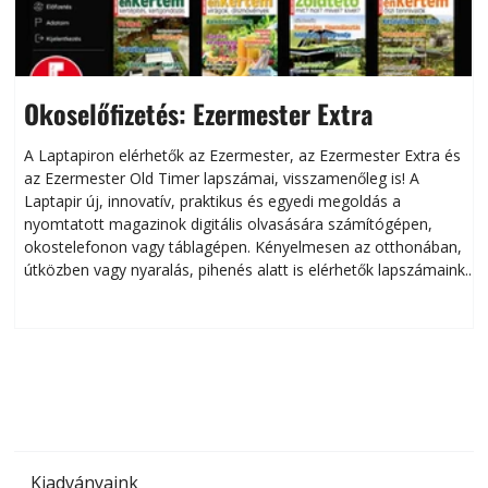
Okoselőfizetés: Ezermester Extra
A Laptapiron elérhetők az Ezermester, az Ezermester Extra és
az Ezermester Old Timer lapszámai, visszamenőleg is! A
Laptapir új, innovatív, praktikus és egyedi megoldás a
L
nyomtatott magazinok digitális olvasására számítógépen,
okostelefonon vagy táblagépen. Kényelmesen az otthonában,
útközben vagy nyaralás, pihenés alatt is elérhetők lapszámaink.
ú
Bárhol, bármikor, akár külföldön élve vagy dolgozva is
B
olvashatók az Ezermester lapszámai. A Laptapir kényelmes
megoldás, mert: – t
Kiadványaink