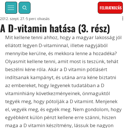
FELIRATKOZÁS
2012. szept. 27.
5 perc olvasás
A D-vitamin hatása (3. rész)
Mit kellene tenni ahhoz, hogy a magyar lakosság jól 
ellátott legyen D-vitaminnal, illetve nagyjából 
mennyibe kerülne, és mekkora lenne a hozadéka? 
Olyasmit kellene tenni, amit most is teszünk, tehát 
beszélni kéne róla. Akár a D vitamin pótlásért 
indítsanak kampányt, és utána arra kéne biztatni 
az embereket, hogy legyenek tudatában a D 
vitaminhiány következményeinek, önmaguktól 
tegyék meg, hogy pótolják a D vitamint. Menjenek 
el, vegyék meg, és egyék meg. Nem gondolom, hogy 
egyébként külön pénzt kellene erre szánni, hiszen 
maga a D vitamin készítmény, lássuk be nagyon 