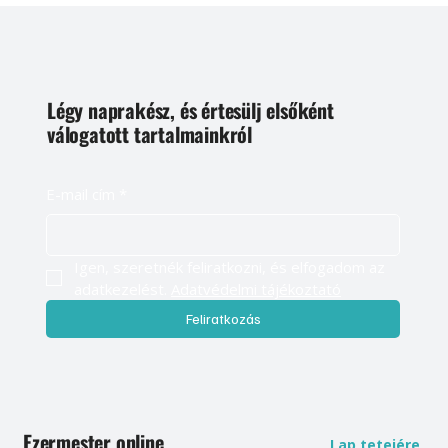
Légy naprakész, és értesülj elsőként
válogatott tartalmainkról
E-mail cím
*
Igen, szeretnék feliratkozni, és elfogadom az 
adatkezelést. 
Adatvédelmi tájékoztató
Feliratkozás
Ezermester online
Lap tetejére