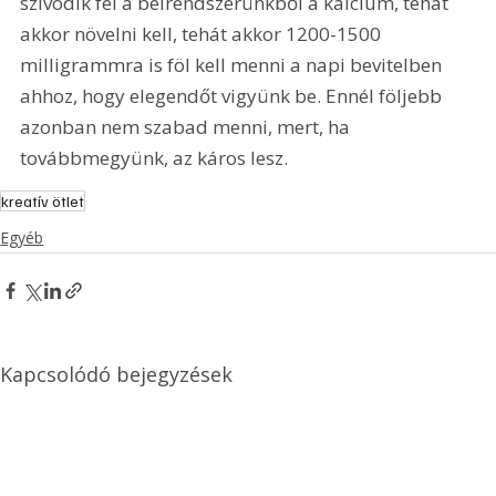
szívódik fel a bélrendszerünkből a kalcium, tehát 
akkor növelni kell, tehát akkor 1200-1500 
milligrammra is föl kell menni a napi bevitelben 
ahhoz, hogy elegendőt vigyünk be. Ennél följebb 
azonban nem szabad menni, mert, ha 
továbbmegyünk, az káros lesz.
kreatív ötlet
Egyéb
Kapcsolódó bejegyzések