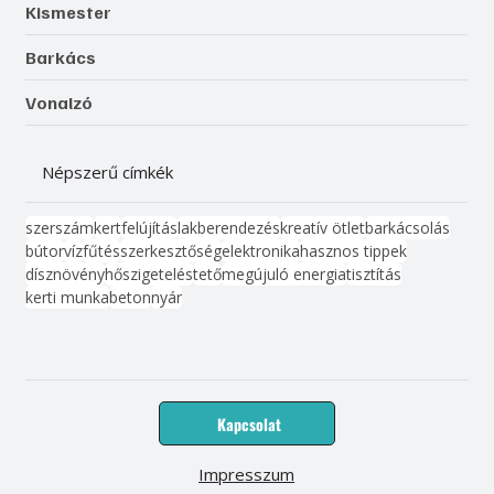
Kismester
Barkács
Vonalzó
Népszerű címkék
szerszám
kert
felújítás
lakberendezés
kreatív ötlet
barkácsolás
bútor
víz
fűtés
szerkesztőség
elektronika
hasznos tippek
dísznövény
hőszigetelés
tető
megújuló energia
tisztítás
kerti munka
beton
nyár
Kapcsolat
Impresszum