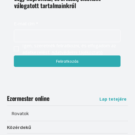
válogatott tartalmainkról
E-mail cím
*
Igen, szeretnék feliratkozni, és elfogadom az 
adatkezelést. 
Adatvédelmi tájékoztató
Feliratkozás
Ezermester online
Lap tetejére
Rovatok
Közérdekű