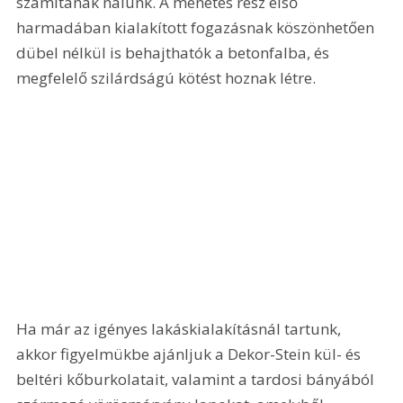
számítanak nálunk. A menetes rész első 
harmadában kialakított fogazásnak köszönhetően 
dübel nélkül is behajthatók a betonfalba, és 
megfelelő szilárdságú kötést hoznak létre. 
Ha már az igényes lakáskialakításnál tartunk, 
akkor figyelmükbe ajánljuk a Dekor-Stein kül- és 
beltéri kőburkolatait, valamint a tardosi bányából 