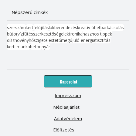
Népszerű címkék
szerszám
kert
felújítás
lakberendezés
kreatív ötlet
barkácsolás
bútor
víz
fűtés
szerkesztőség
elektronika
hasznos tippek
dísznövény
hőszigetelés
tető
megújuló energia
tisztítás
kerti munka
beton
nyár
Kapcsolat
Impresszum
Médiaajánlat
Adatvédelem
Előfizetés