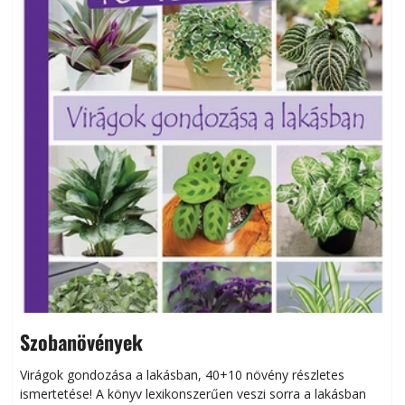
Szobanövények
Virágok gondozása a lakásban, 40+10 növény részletes
ismertetése! A könyv lexikonszerűen veszi sorra a lakásban
s