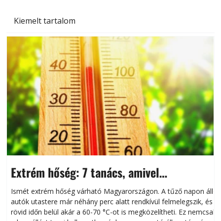
Kiemelt tartalom
Extrém hőség: 7 tanács, amivel
megóvhatjuk autónkat a nyári károktól
Ismét extrém hőség várható Magyarországon. A tűző napon álló
autók utastere már néhány perc alatt rendkívül felmelegszik, és
rövid időn belül akár a 60-70 °C-ot is megközelítheti. Ez nemcsak
n