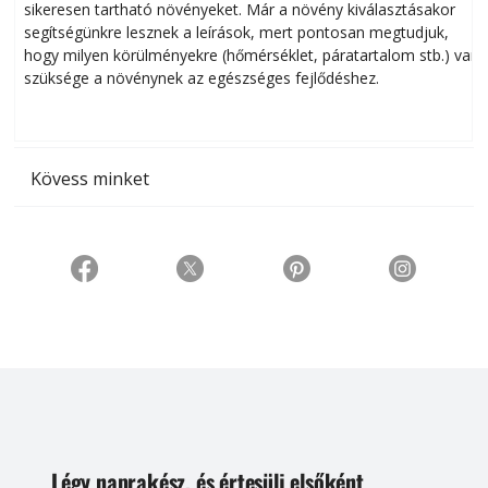
sikeresen tart­ha­tó növényeket. Már a növény kiválasztásakor
h
segítségünkre lesznek a leírások, mert pontosan megtudjuk,
k
hogy milyen körülményekre (hőmérséklet, páratartalom stb.) van
szüksége a növénynek az egészséges fejlődéshez.
t
Kövess minket
Légy naprakész, és értesülj elsőként