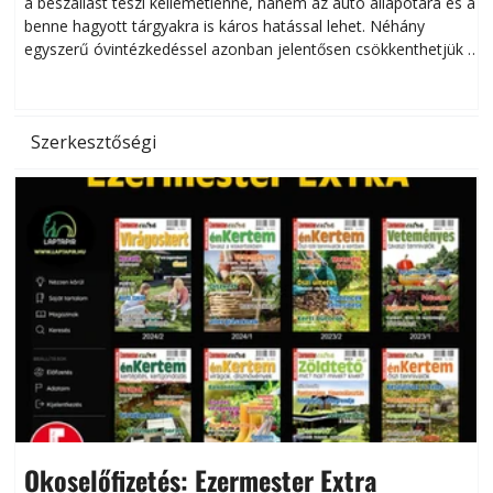
a beszállást teszi kellemetlenné, hanem az autó állapotára és a
benne hagyott tárgyakra is káros hatással lehet. Néhány
egyszerű óvintézkedéssel azonban jelentősen csökkenthetjük a
hőség káros hatásait.
l
Szerkesztőségi
Okoselőfizetés: Ezermester Extra