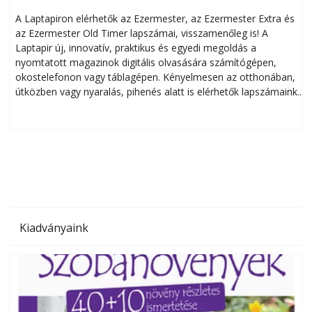
A Laptapiron elérhetők az Ezermester, az Ezermester Extra és
az Ezermester Old Timer lapszámai, visszamenőleg is! A
Laptapir új, innovatív, praktikus és egyedi megoldás a
L
nyomtatott magazinok digitális olvasására számítógépen,
okostelefonon vagy táblagépen. Kényelmesen az otthonában,
útközben vagy nyaralás, pihenés alatt is elérhetők lapszámaink.
ú
Bárhol, bármikor, akár külföldön élve vagy dolgozva is
B
olvashatók az Ezermester lapszámai. A Laptapir kényelmes
megoldás, mert: – t
Kiadványaink