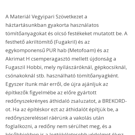
A Materiál Vegyipari Szövetkezet a 
háztartásunkban gyakorta használatos 
tömítőanyagokat és olcsó festékeket mutatott be. A 
festhető akriltömítő (Fugakril) és az 
egykomponensű PUR hab (Metofoam) és az 
Akrimat H csemperagasztó mellett újdonság a 
Fugaszil Hobbi, mely nyílászáróknál, gépkocsiknál, 
csónakoknál stb. használható tömítőanyagként. 
Egyszer ítunk már erről, de újra ajánljuk az 
építkezők figyelmébe az előre gyártott 
redőnyszekrényes áthidaló zsaluzatot, a BREKORD-
ot. Ha az építéskor ezt az áthidalót építjük be, a 
redőnyszereléssel ráérünk a vakolás után 
foglalkozni, a redőny nem sérülhet meg, és a 
későbbiekben is a legtökéletesebb védelmet élvez 