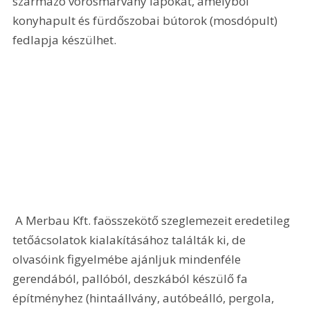
származó vörösmárvány lapokat, amelyből 
konyhapult és fürdőszobai bútorok (mosdópult) 
fedlapja készülhet. 
 A Merbau Kft. faösszekötő szeglemezeit eredetileg 
tetőácsolatok kialakításához találták ki, de 
olvasóink figyelmébe ajánljuk mindenféle 
gerendából, pallóból, deszkából készülő fa 
építményhez (hintaállvány, autóbeálló, pergola, 