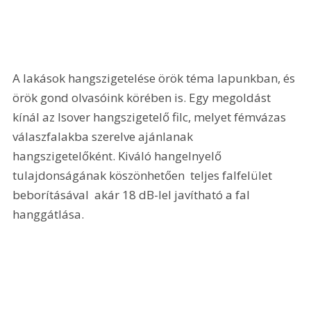
A lakások hangszigetelése örök téma lapunkban, és 
örök gond olvasóink körében is. Egy megoldást 
kínál az Isover hangszigetelő filc, melyet fémvázas 
válaszfalakba szerelve ajánlanak 
hangszigetelőként. Kiváló hangelnyelő 
tulajdonságának köszönhetően  teljes falfelület 
beborításával  akár 18 dB-lel javítható a fal 
hanggátlása.