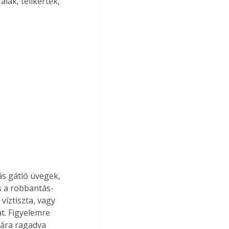
lak, télikertek, 
ás gátló üvegek, 
s a robbantás-
víztiszta, vagy 
t. Figyelemre 
iára ragadva 