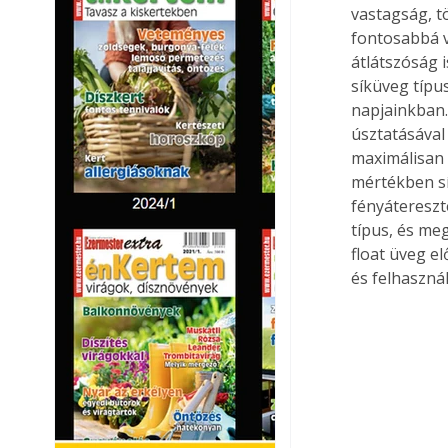
vastagság, t
fontosabbá v
átlátszóság 
síküveg típu
napjainkban.
úsztatásával 
maximálisan 
mértékben sí
fényátereszt
típus, és me
float üveg e
és felhasznál