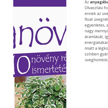
Az 
anyagába
Ezermester lapszámai. A
Ezermester lapszámai
Olvasztási f
Laptapir kényelmes megoldás,
Laptapir kényelmes 
ennek az üve
mert: – t
mert: – t
float üvegné
egyenletes, 
nagy mennyis
áramlását, í
energiatakar
miatt a légk
színben gyárt
üveghomlokza