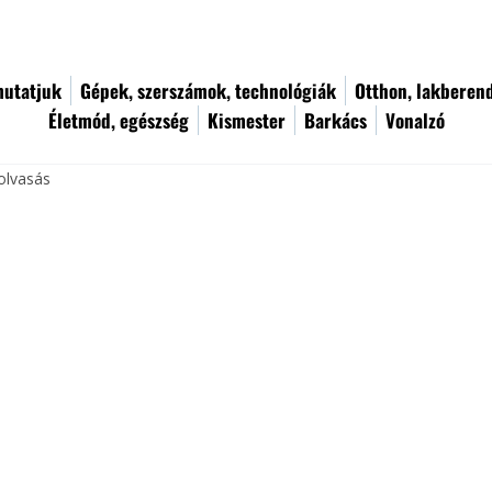
utatjuk
Gépek, szerszámok, technológiák
Otthon, lakberen
Életmód, egészség
Kismester
Barkács
Vonalzó
olvasás