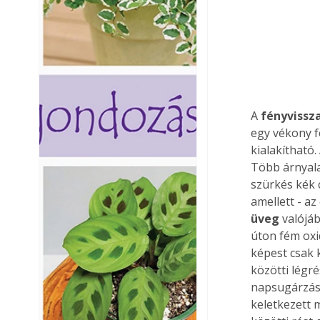
A 
fényvissza
egy vékony f
kialakítható.
Több árnyala
szürkés kék 
amellett - a
üveg
 valójá
úton fém oxi
képest csak 
közötti légré
napsugárzás 
keletkezett 