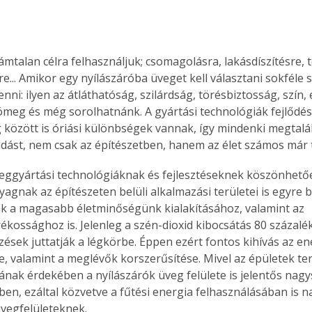
ámtalan célra felhasználjuk; csomagolásra, lakásdíszítésre, t
re... Amikor egy nyílászáróba üveget kell választani sokféle 
nni: ilyen az átláthatóság, szilárdság, törésbiztosság, szín,
ömeg és még sorolhatnánk. A gyártási technológiák fejlődé
 között is óriási különbségek vannak, így mindenki megtalá
ldást, nem csak az építészetben, hanem az élet számos már t
ggyártási technológiáknak és fejlesztéseknek köszönhetőe
agnak az építészeten belüli alkalmazási területei is egyre b
k a magasabb életminőségünk kialakításához, valamint az 
ékossághoz is. Jelenleg a szén-dioxid kibocsátás 80 százalék
ések juttatják a légkörbe. Éppen ezért fontos kihívás az e
e, valamint a meglévők korszerűsítése. Mivel az épületek te
ának érdekében a nyílászárók üveg felülete is jelentős nagy
ben, ezáltal közvetve a fűtési energia felhasználásában is 
vegfelületeknek. 