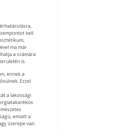
érhatárolásra, 
szempontot kell 
 esztétikum, 
sével ma már 
lhatja a számára 
erületén is.
n, ennek a 
ővülnek. Ezzel 
át a lakossági 
nergiatakarékos 
rmészetes 
ságú, emiatt a 
nagy szerepe van 