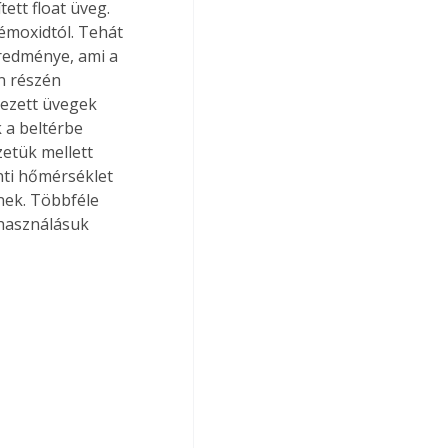
tett float üveg. 
émoxidtól. Tehát 
eredménye, ami a 
n részén 
nezett üvegek 
 a beltérbe 
etük mellett 
ti hőmérséklet 
nek. Többféle 
lhasználásuk 