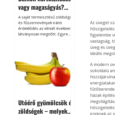
vagy magaságyás?
Helytakarékos
A saját termesztésű zöldségek
kertészkedés
Az üveget sz
és fűszernövények iránti
érdeklődés az elmúlt években
hőszigetelés
látványosan megnőtt. Egyre
figyelembe ve
többen szeretnék tudni, honnan
vastagság, t
származik az élelmiszer az
üveg és üveg
asztalukra, miközben a
ideális mego
kertészkedés sokak számára
kikapcsolódást és feltöltődést
A modern üve
is jelent.
sokoldalú any
hozzájárulna
energiatakar
fűtőberendez
házak építés
Utóérő gyümölcsök és
megvilágítás
hőszigetelés
zöldségek – melyek
ezeknek az ü