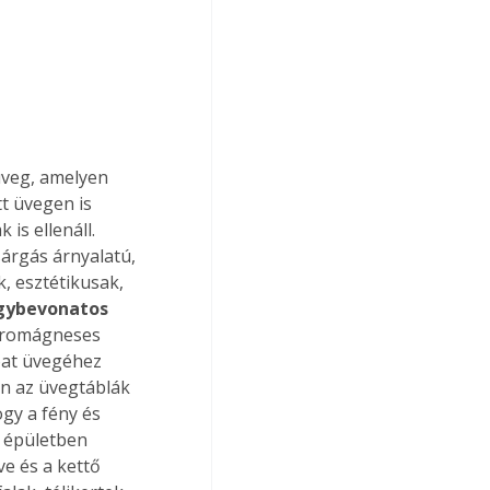
üveg, amelyen 
t üvegen is 
is ellenáll. 
árgás árnyalatú, 
, esztétikusak, 
gybevonatos 
ktromágneses 
loat üvegéhez 
en az üvegtáblák 
ogy a fény és 
 épületben 
e és a kettő 