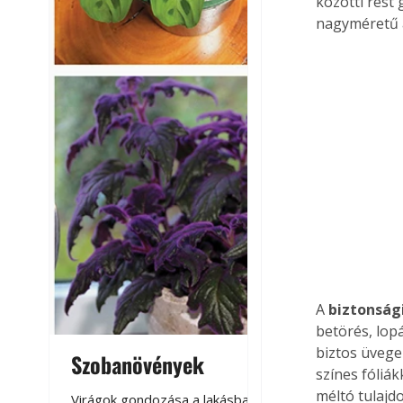
közötti rést
nagyméretű a
A 
biztonság
betörés, lop
biztos üvegek
Szobanövények
Virágoskert: k
színes fóliák
teraszon, laká
méltó tulajd
Virágok gondozása a lakásban,