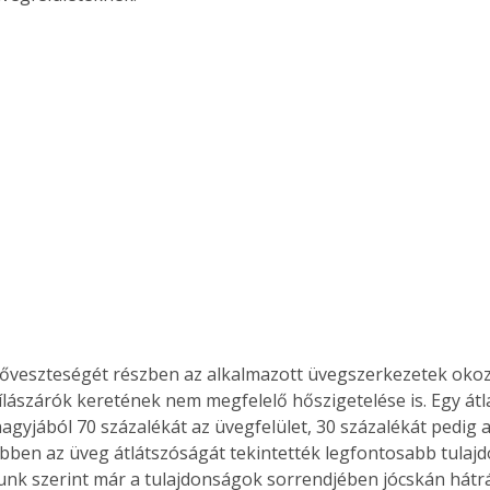
őveszteségét részben az alkalmazott üvegszerkezetek okoz
yílászárók keretének nem megfelelő hőszigetelése is. Egy átla
agyjából 70 százalékát az üvegfelület, 30 százalékát pedig a
ebben az üveg átlátszóságát tekintették legfontosabb tulaj
unk szerint már a tulajdonságok sorrendjében jócskán hátráb