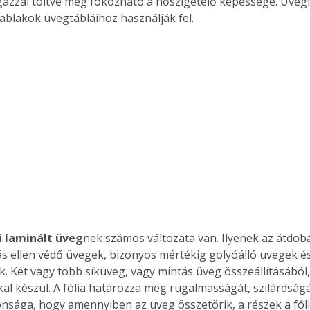
 gázzal töltve még fokozható a hőszigetelő képessége. Üvegfa
blakok üvegtábláihoz használják fel. 
i laminált üveg
nek számos változata van. Ilyenek az átdob
ás ellen védő üvegek, bizonyos mértékig golyóálló üvegek é
. Két vagy több síküveg, vagy mintás üveg összeállításából, 
ertben,
Gyógyító növények: a
kal készül. A fólia határozza meg rugalmasságát, szilárdságá
sban
természet kincsei az
onsága, hogy amennyiben az üveg összetörik, a részek a fól