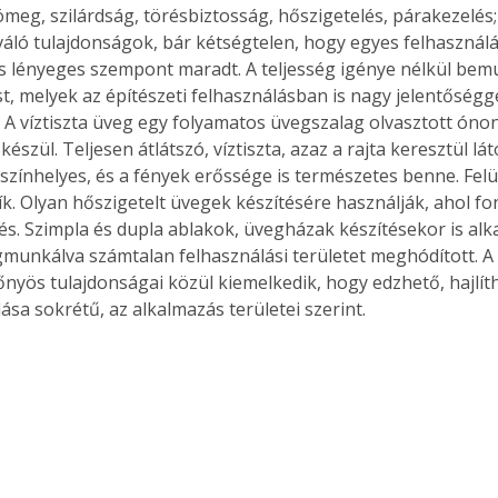
ömeg, szilárdság, törésbiztosság, hőszigetelés, párakezelés
áló tulajdonságok, bár kétségtelen, hogy egyes felhasználás
is lényeges szempont maradt. A teljesség igénye nélkül be
st, melyek az építészeti felhasználásban is nagy jelentőségg
 A víztiszta üveg egy folyamatos üvegszalag olvasztott óno
készül. Teljesen átlátszó, víztiszta, azaz a rajta keresztül lát
színhelyes, és a fények erőssége is természetes benne. Felül
k. Olyan hőszigetelt üvegek készítésére használják, ahol f
és. Szimpla és dupla ablakok, üvegházak készítésekor is alk
gmunkálva számtalan felhasználási területet meghódított. A v
lőnyös tulajdonságai közül kiemelkedik, hogy edzhető, hajlíth
ása sokrétű, az alkalmazás területei szerint. 