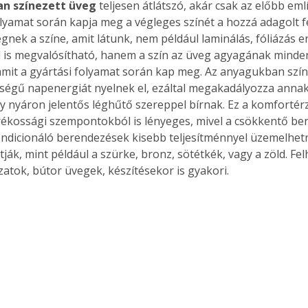
n színezett üveg
 teljesen átlátszó, akár csak az előbb emlí
. A
olyamat során kapja meg a végleges színét a hozzá adagolt f
megoldás,
gnek a színe, amit látunk, nem például laminálás, fóliázás 
l is megvalósítható, hanem a szín az üveg agyagának minde
amit a gyártási folyamat során kap meg. Az anyagukban szí
égű napenergiát nyelnek el, ezáltal megakadályozza annak
gy nyáron jelentős léghűtő szereppel bírnak. Ez a komfortérz
ékossági szempontokból is lényeges, mivel a csökkentő ben
ondicionáló berendezések kisebb teljesítménnyel üzemelhet
ják, mint például a szürke, bronz, sötétkék, vagy a zöld. Fe
tok, bútor üvegek, készítésekor is gyakori. 