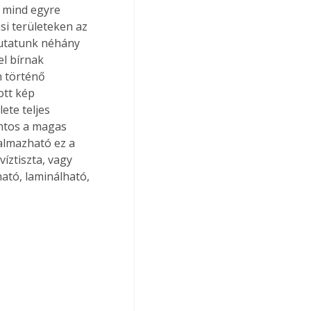
; mind egyre 
i területeken az 
mutatunk néhány 
el bírnak 
n történő 
ott kép 
ete teljes 
ontos a magas 
almazható ez a 
íztiszta, vagy 
ató, laminálható, 