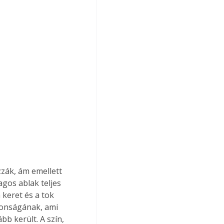
zák, ám emellett 
gos ablak teljes 
 keret és a tok 
donságának, ami 
b került. A szín, 