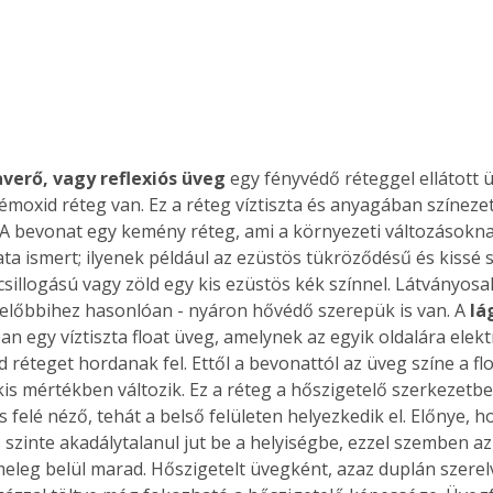
verő, vagy reflexiós üveg
 egy fényvédő réteggel ellátott 
émoxid réteg van. Ez a réteg víztiszta és anyagában színezet
 A bevonat egy kemény réteg, ami a környezeti változásoknak 
ta ismert; ilyenek például az ezüstös tükröződésű és kissé s
csillogású vagy zöld egy kis ezüstös kék színnel. Látványosak
z előbbihez hasonlóan - nyáron hővédő szerepük is van. A 
lá
ban egy víztiszta float üveg, amelynek az egyik oldalára ele
d réteget hordanak fel. Ettől a bevonattól az üveg színe a f
kis mértékben változik. Ez a réteg a hőszigetelő szerkezetb
s felé néző, tehát a belső felületen helyezkedik el. Előnye, h
szinte akadálytalanul jut be a helyiségbe, ezzel szemben az
meleg belül marad. Hőszigetelt üvegként, azaz duplán szerelv