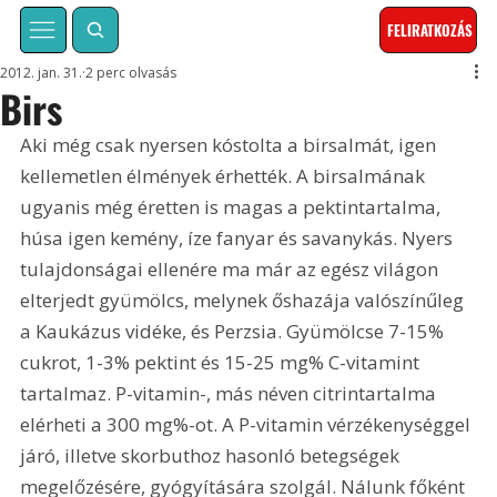
FELIRATKOZÁS
2012. jan. 31.
2 perc olvasás
Birs
Aki még csak nyersen kóstolta a birsalmát, igen 
kellemetlen élmények érhették. A birsalmának 
ugyanis még éretten is magas a pektintartalma, 
húsa igen kemény, íze fanyar és savanykás. Nyers 
tulajdonságai ellenére ma már az egész világon 
elterjedt gyümölcs, melynek őshazája valószínűleg 
a Kaukázus vidéke, és Perzsia. Gyümölcse 7-15% 
cukrot, 1-3% pektint és 15-25 mg% C-vitamint 
tartalmaz. P-vitamin-, más néven citrintartalma 
elérheti a 300 mg%-ot. A P-vitamin vérzékenységgel 
járó, illetve skorbuthoz hasonló betegségek 
megelőzésére, gyógyítására szolgál. Nálunk főként 