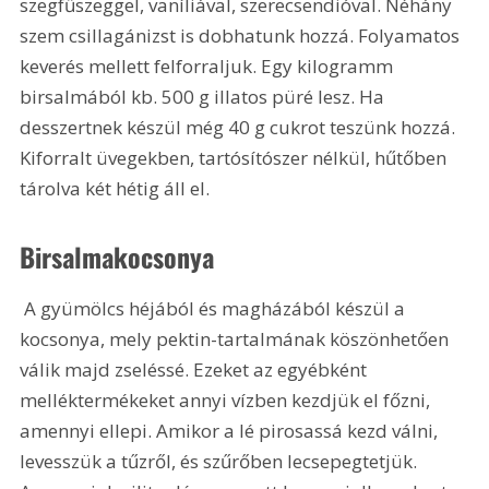
szegfűszeggel, vaníliával, szerecsendióval. Néhány 
szem csillagánizst is dobhatunk hozzá. Folyamatos 
keverés mellett felforraljuk. Egy kilogramm 
birsalmából kb. 500 g illatos püré lesz. Ha 
desszertnek készül még 40 g cukrot teszünk hozzá. 
Kiforralt üvegekben, tartósítószer nélkül, hűtőben 
tárolva két hétig áll el. 
Birsalmakocsonya
 A gyümölcs héjából és magházából készül a 
kocsonya, mely pektin-tartalmának köszönhetően 
válik majd zseléssé. Ezeket az egyébként 
melléktermékeket annyi vízben kezdjük el főzni, 
amennyi ellepi. Amikor a lé pirosassá kezd válni, 
levesszük a tűzről, és szűrőben lecsepegtetjük. 