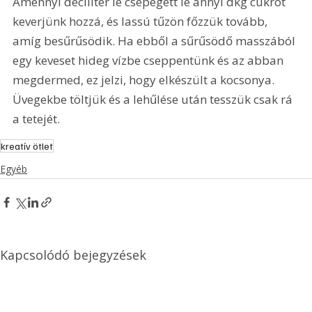
Amennyi deciliter lé csepegett le annyi dkg cukrot 
keverjünk hozzá, és lassú tűzön főzzük tovább, 
amíg besűrűsödik. Ha ebből a sűrűsödő masszából 
egy keveset hideg vízbe cseppentünk és az abban 
megdermed, ez jelzi, hogy elkészült a kocsonya. 
Üvegekbe töltjük és a lehűlése után tesszük csak rá 
a tetejét.
kreatív ötlet
Egyéb
Kapcsolódó bejegyzések