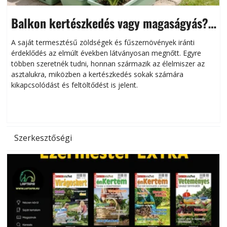
Balkon kertészkedés vagy magaságyás?
Helytakarékos kertészkedés
A saját termesztésű zöldségek és fűszernövények iránti
érdeklődés az elmúlt években látványosan megnőtt. Egyre
többen szeretnék tudni, honnan származik az élelmiszer az
l
asztalukra, miközben a kertészkedés sokak számára
kikapcsolódást és feltöltődést is jelent.
é
d
Szerkesztőségi