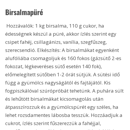
Birsalmapüré
 Hozzávalók: 1 kg birsalma, 110 g cukor, ha 
édességnek készül a püré, akkor ízlés szerint egy 
csipet fahéj, csillagánizs, vanília, szegfűszeg, 
szerecsendió. Elkészítés: A birsalmákat egyenként 
alufóliába csomagoljuk és 160 fokos (gázsütő 2-es 
fokozat, légkeveréses sütő esetén 140 fok), 
előmelegített sütőben 1-2 órát sütjük. A sütési idő 
függ a gyümölcs nagyságától és fajtájától. Kis 
fogpiszkálóval szúrópróbát tehetünk. A puhára sült 
és lehűtött birsalmákat kicsomagolás után 
átpasszírozzuk és a gyümölcspürét egy széles, ha 
lehet rozsdamentes lábosba tesszük. Hozzáadjuk a 
cukrot, ízlés szerint fűszerezzük a fahéjjal, 