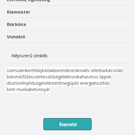
Kismester
Barkács
Vonalzó
Népszerű címkék
szerszám
kert
felújítás
lakberendezés
kreatív ötlet
barkácsolás
bútor
víz
fűtés
szerkesztőség
elektronika
hasznos tippek
dísznövény
hőszigetelés
tető
megújuló energia
tisztítás
kerti munka
beton
nyár
Kapcsolat