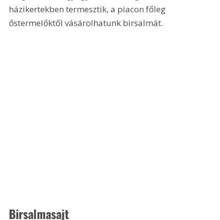
házikertekben termesztik, a piacon főleg 
őstermelőktől vásárolhatunk birsalmát. 
Birsalmasajt