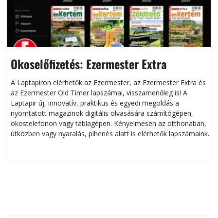
Okoselőfizetés: Ezermester Extra
A Laptapiron elérhetők az Ezermester, az Ezermester Extra és
az Ezermester Old Timer lapszámai, visszamenőleg is! A
Laptapir új, innovatív, praktikus és egyedi megoldás a
L
nyomtatott magazinok digitális olvasására számítógépen,
okostelefonon vagy táblagépen. Kényelmesen az otthonában,
útközben vagy nyaralás, pihenés alatt is elérhetők lapszámaink.
ú
Bárhol, bármikor, akár külföldön élve vagy dolgozva is
B
olvashatók az Ezermester lapszámai. A Laptapir kényelmes
megoldás, mert: – t