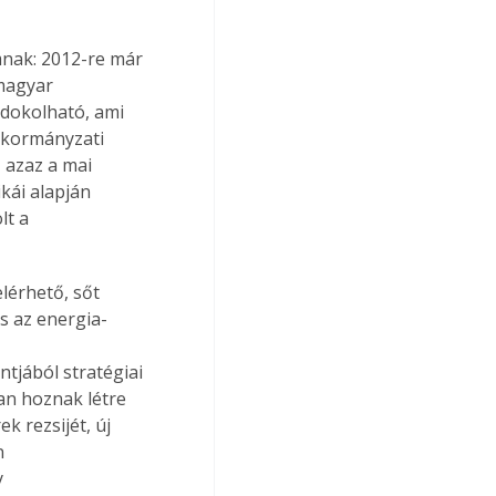
nak: 2012-re már 
 magyar 
ndokolható, ami 
 kormányzati 
 azaz a mai 
kái alapján 
t a 
lérhető, sőt 
ős az energia-
jából stratégiai 
an hoznak létre 
 rezsijét, új 
n 
 