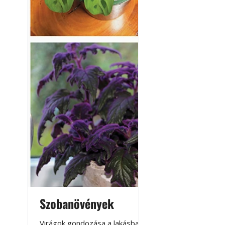
Szobanövények
Virágoskert: k
teraszon, laká
Virágok gondozása a lakásban,