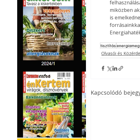
felhasználás
miközben aká
is emelkednek
forrásainkka
Energiahaték
tisztítás
energiameg
Olvasói és Közérd
Kapcsolódó bejeg