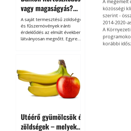
A megemelt c
vagy magaságyás?
közösségi kl
Helytakarékos
szerint - ös
A saját termesztésű zöldségek
2014-2020-as
kertészkedés
és fűszernövények iránti
A Környezeti
érdeklődés az elmúlt években
programokon 
látványosan megnőtt. Egyre
korábbi idős
többen szeretnék tudni, honnan
származik az élelmiszer az
asztalukra, miközben a
kertészkedés sokak számára
kikapcsolódást és feltöltődést
is jelent.
Utóérő gyümölcsök és
zöldségek – melyek