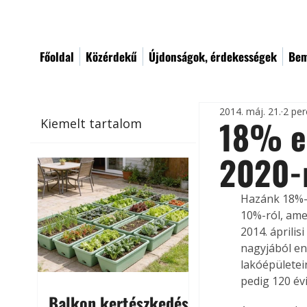
Főoldal
Közérdekű
Újdonságok, érdekességek
Bem
2014. máj. 21.
2 per
18% en
Kiemelt tartalom
2020-
Hazánk 18%-r
10%-ról, ame
2014. áprili
nagyjából en
lakóépületei
pedig 120 év
Balkon kertészkedés