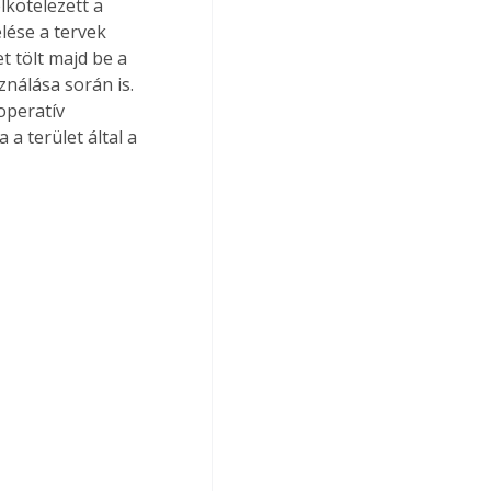
kötelezett a 
lése a tervek 
 tölt majd be a 
nálása során is. 
operatív 
 terület által a 