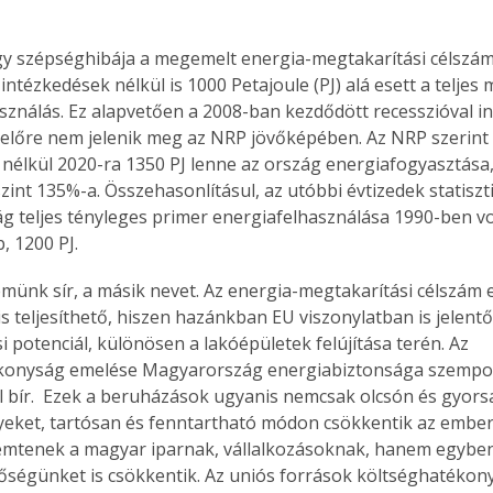
y szépséghibája a megemelt energia-megtakarítási célszám
ntézkedések nélkül is 1000 Petajoule (PJ) alá esett a teljes
sználás. Ez alapvetően a 2008-ban kezdődött recesszióval i
lőre nem jelenik meg az NRP jövőképében. Az NRP szerint
nélkül 2020-ra 1350 PJ lenne az ország energiafogyasztása,
zint 135%-a. Összehasonlításul, az utóbbi évtizedek statiszti
 teljes tényleges primer energiafelhasználása 1990-ben vol
 1200 PJ.
emünk sír, a másik nevet. Az energia-megtakarítási célszám e
is teljesíthető, hiszen hazánkban EU viszonylatban is jelent
 potenciál, különösen a lakóépületek felújítása terén. Az 
konyság emelése Magyarország energiabiztonsága szempont
 bír.  Ezek a beruházások ugyanis nemcsak olcsón és gyors
eket, tartósan és fenntartható módon csökkentik az emberek
emtenek a magyar iparnak, vállalkozásoknak, hanem egybe
ségünket is csökkentik. Az uniós források költséghatékony