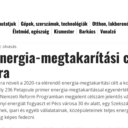
utatjuk
Gépek, szerszámok, technológiák
Otthon, lakberen
Életmód, egészség
Kismester
Barkács
Vonalzó
c olvasás
ergia-megtakarítási c
ra
a növeli a 2020-ra elérendő energia-megtakarítási célt a k
ly 236 Petajoule primer energia-megtakarítással egyenértékű
si Nemzeti Reform Programban megjelent célszám jelentős vá
nyi energiát fogyaszt el Pécs városa 30 év alatt, egy Szeksz
nek, ipari és egyéb vállalatainak, középületeinek teljes ener
ig képes fedezni.