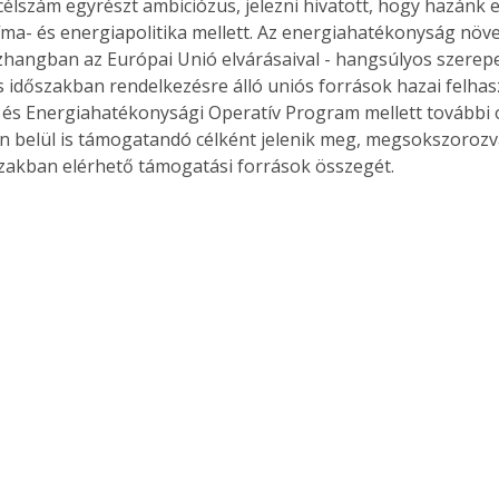
élszám egyrészt ambiciózus, jelezni hivatott, hogy hazánk el
íma- és energiapolitika mellett. Az energiahatékonyság növe
szhangban az Európai Unió elvárásaival - hangsúlyos szerepet
 időszakban rendelkezésre álló uniós források hazai felhasz
 és Energiahatékonysági Operatív Program mellett további 
belül is támogatandó célként jelenik meg, megsokszorozva a
zakban elérhető támogatási források összegét.