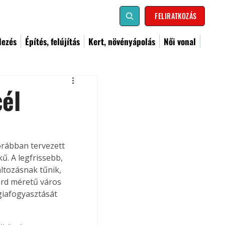
FELIRATKOZÁS
dezés
Építés, felújítás
Kert, növényápolás
Női vonal
él
orábban tervezett 
. A legfrissebb, 
ltozásnak tűnik, 
árd méretű város 
giafogyasztását 