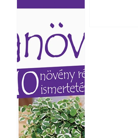
autónkat a nyári 
Ezermester lapszámai. A
Ezermester lapszámai
Laptapir kényelmes megoldás,
Laptapir kényelmes 
mert: – t
mert: – t
Napégés kezelése 
nap ért?