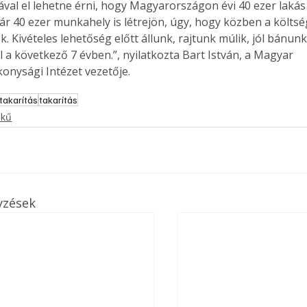
ával el lehetne érni, hogy Magyarországon évi 40 ezer lakás
r 40 ezer munkahely is létrejön, úgy, hogy közben a költsé
. Kivételes lehetőség előtt állunk, rajtunk múlik, jól bánunk
l a következő 7 évben.”, nyilatkozta Bart István, a Magyar 
onysági Intézet vezetője.
takarítás
takarítás
ekű
yzések