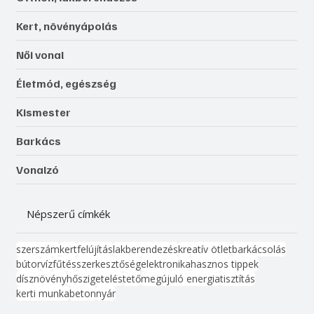
Kert, növényápolás
Női vonal
Életmód, egészség
Kismester
Barkács
Vonalzó
Népszerű címkék
szerszám
kert
felújítás
lakberendezés
kreatív ötlet
barkácsolás
bútor
víz
fűtés
szerkesztőség
elektronika
hasznos tippek
dísznövény
hőszigetelés
tető
megújuló energia
tisztítás
kerti munka
beton
nyár