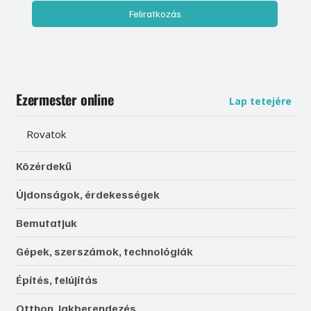
Feliratkozás
Ezermester online
Lap tetejére
Rovatok
Közérdekű
Újdonságok, érdekességek
Bemutatjuk
Gépek, szerszámok, technológiák
Építés, felújítás
Otthon, lakberendezés