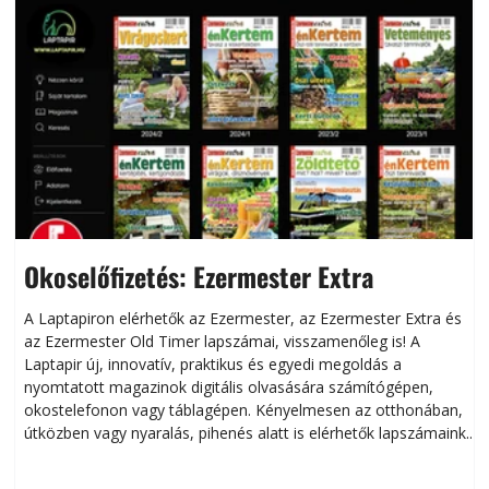
Okoselőfizetés: Ezermester Extra
A Laptapiron elérhetők az Ezermester, az Ezermester Extra és
az Ezermester Old Timer lapszámai, visszamenőleg is! A
Laptapir új, innovatív, praktikus és egyedi megoldás a
L
nyomtatott magazinok digitális olvasására számítógépen,
okostelefonon vagy táblagépen. Kényelmesen az otthonában,
útközben vagy nyaralás, pihenés alatt is elérhetők lapszámaink.
ú
Bárhol, bármikor, akár külföldön élve vagy dolgozva is
B
olvashatók az Ezermester lapszámai. A Laptapir kényelmes