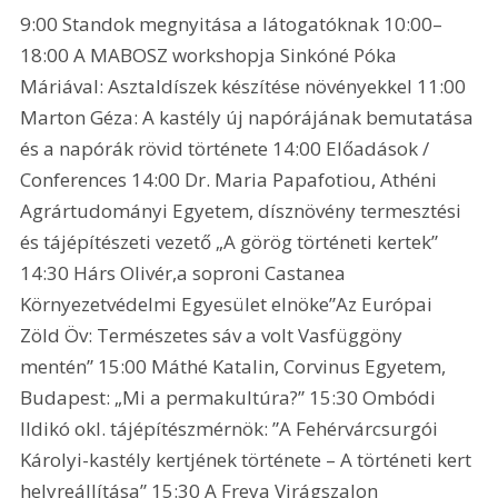
9:00 Standok megnyitása a látogatóknak 10:00–
18:00 A MABOSZ workshopja Sinkóné Póka 
Máriával: Asztaldíszek készítése növényekkel 11:00 
Marton Géza: A kastély új napórájának bemutatása 
és a napórák rövid története 14:00 Előadások / 
Conferences 14:00 Dr. Maria Papafotiou, Athéni 
Agrártudományi Egyetem, dísznövény termesztési 
és tájépítészeti vezető „A görög történeti kertek” 
14:30 Hárs Olivér,a soproni Castanea 
Környezetvédelmi Egyesület elnöke”Az Európai 
Zöld Öv: Természetes sáv a volt Vasfüggöny 
mentén” 15:00 Máthé Katalin, Corvinus Egyetem, 
Budapest: „Mi a permakultúra?” 15:30 Ombódi 
Ildikó okl. tájépítészmérnök: ”A Fehérvárcsurgói 
Károlyi-kastély kertjének története – A történeti kert 
helyreállítása” 15:30 A Freya Virágszalon 