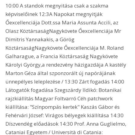
10:00 A standok megnyitása csak a szakma 
képviselőinek 12:3A Napokat megnyitják 
Őexcellenciája Dott.ssa Maria Assunta Accili, az 
Olasz KöztársaságNagykövete Őexcellenciája Mr 
Dimitris Yannakakis, a Görög 
KöztársaságNagykövete Őexcellenciája M. Roland 
Galharague, a Francia Köztársaság Nagykövete 
Károlyi György,a rendezvény házigazdája A kastély 
Marton Géza által szponzorált új napórájának 
ünnepélyes leleplezése / 13:30 Zárt fogadás 14:00 
Látogatók fogadása Szegszárdy Ildikó: Botanikai 
rajzkiállítás Magyar Foltvarró Céh patchwork 
kiállítása: "Színpompás kertek" Kaszás Gábor és 
Fehérvári József: Virágos bélyegek kiállítása 14:30 
Díszvendég előadások 14:30 Prof. Anna Guglielmo, 
Cataniai Egyetem / Università di Catania: 