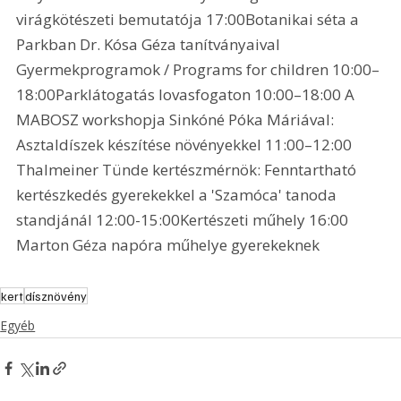
virágkötészeti bemutatója 17:00Botanikai séta a 
Parkban Dr. Kósa Géza tanítványaival 
Gyermekprogramok / Programs for children 10:00–
18:00Parklátogatás lovasfogaton 10:00–18:00 A 
MABOSZ workshopja Sinkóné Póka Máriával: 
Asztaldíszek készítése növényekkel 11:00–12:00 
Thalmeiner Tünde kertészmérnök: Fenntartható 
kertészkedés gyerekekkel a 'Szamóca' tanoda 
standjánál 12:00-15:00Kertészeti műhely 16:00 
Marton Géza napóra műhelye gyerekeknek
kert
dísznövény
Egyéb