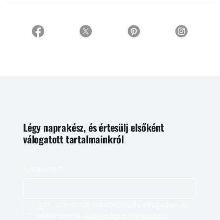
Légy naprakész, és értesülj elsőként
válogatott tartalmainkról
E-mail cím
*
Igen, szeretnék feliratkozni, és elfogadom az 
adatkezelést. 
Adatvédelmi tájékoztató