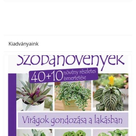
megoldás, mert: – t
Kiadványaink