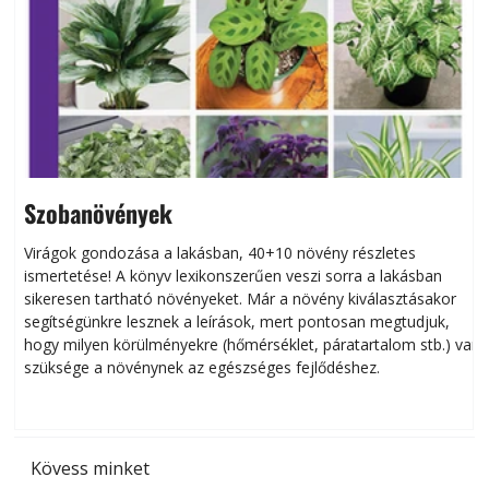
Szobanövények
Virágok gondozása a lakásban, 40+10 növény részletes
ismertetése! A könyv lexikonszerűen veszi sorra a lakásban
s
sikeresen tart­ha­tó növényeket. Már a növény kiválasztásakor
h
segítségünkre lesznek a leírások, mert pontosan megtudjuk,
k
hogy milyen körülményekre (hőmérséklet, páratartalom stb.) van
szüksége a növénynek az egészséges fejlődéshez.
t
Kövess minket