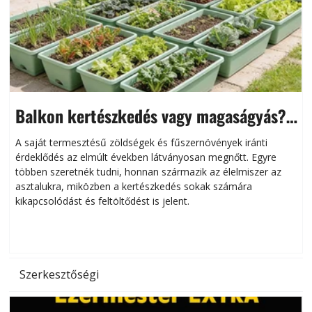
Balkon kertészkedés vagy magaságyás?
Helytakarékos kertészkedés
A saját termesztésű zöldségek és fűszernövények iránti
érdeklődés az elmúlt években látványosan megnőtt. Egyre
többen szeretnék tudni, honnan származik az élelmiszer az
l
asztalukra, miközben a kertészkedés sokak számára
kikapcsolódást és feltöltődést is jelent.
é
d
Szerkesztőségi