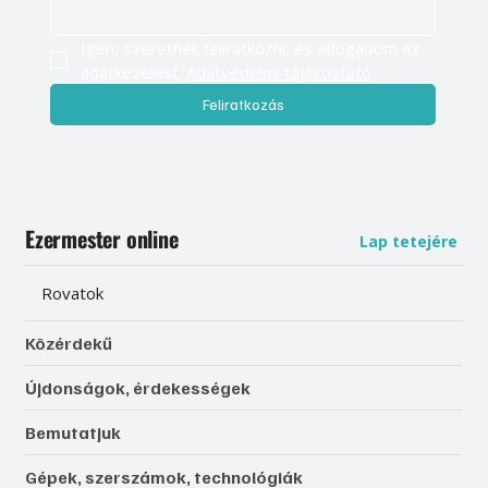
Igen, szeretnék feliratkozni, és elfogadom az 
adatkezelést. 
Adatvédelmi tájékoztató
Feliratkozás
Ezermester online
Lap tetejére
Rovatok
Közérdekű
Újdonságok, érdekességek
Bemutatjuk
Gépek, szerszámok, technológiák