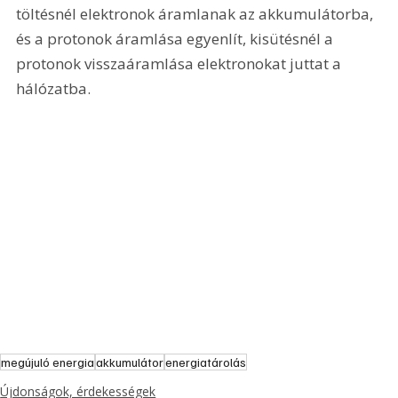
töltésnél elektronok áramlanak az akkumulátorba, 
és a protonok áramlása egyenlít, kisütésnél a 
protonok visszaáramlása elektronokat juttat a 
hálózatba.
megújuló energia
akkumulátor
energiatárolás
Újdonságok, érdekességek