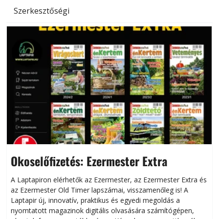
Szerkesztőségi
Okoselőfizetés: Ezermester Extra
A Laptapiron elérhetők az Ezermester, az Ezermester Extra és
az Ezermester Old Timer lapszámai, visszamenőleg is! A
Laptapir új, innovatív, praktikus és egyedi megoldás a
L
nyomtatott magazinok digitális olvasására számítógépen,