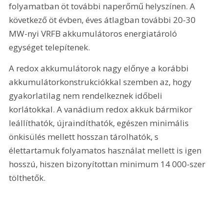
folyamatban öt további naperőmű helyszínen. A 
következő öt évben, éves átlagban további 20-30 
MW-nyi VRFB akkumulátoros energiatároló 
egységet telepítenek.
A redox akkumulátorok nagy előnye a korábbi 
akkumulátorkonstrukciókkal szemben az, hogy 
gyakorlatilag nem rendelkeznek időbeli 
korlátokkal. A vanádium redox akkuk bármikor 
leállíthatók, újraindíthatók, egészen minimális 
önkisülés mellett hosszan tárolhatók, s 
élettartamuk folyamatos használat mellett is igen 
hosszú, hiszen bizonyítottan minimum 14 000-szer 
tölthetők.