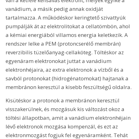
van a kétféle kénsavas elektrolit, melyek egyike a 
vanádium, a másik pedig annak oxidját 
tartalmazza. A működéskor keringtető szivattyúk 
pumpálják át az elektrolitokat a cellatömbön, ahol 
a kémiai energiából villamos energia keletkezik. A 
rendszer lelke a PEM (protoncserélő membrán) 
reverzibilis tüzelőanyag-cellaköteg. Töltéskor az 
egyenáram elektronokat juttat a vanádium 
elektronhéjaira, az extra elektronok a vízből és a 
savból protonokat (hidrogénatomokat) hajtanak a 
membránon keresztül a kisebb feszültségű oldalra.
Kisütéskor a protonok a membránon keresztül 
visszakerülnek, és mozgásuk kis változást okoz a 
töltési állapotban, amit a vanádium elektronhéjain 
lévő elektronok mozgása kompenzál, és ezt az 
elektronmozgást fogjuk fel egyenáramként. Tehát 