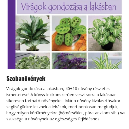
Szobanövények
Virágok gondozása a lakásban, 40+10 növény részletes
ismertetése! A könyv lexikonszerűen veszi sorra a lakásban
s
sikeresen tart­ha­tó növényeket. Már a növény kiválasztásakor
h
segítségünkre lesznek a leírások, mert pontosan megtudjuk,
k
hogy milyen körülményekre (hőmérséklet, páratartalom stb.) van
szüksége a növénynek az egészséges fejlődéshez.