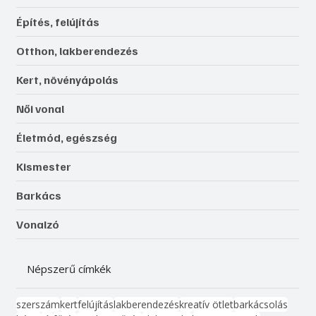
Építés, felújítás
Otthon, lakberendezés
Kert, növényápolás
Női vonal
Életmód, egészség
Kismester
Barkács
Vonalzó
Népszerű címkék
szerszám
kert
felújítás
lakberendezés
kreatív ötlet
barkácsolás