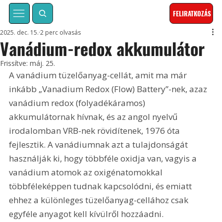
FELIRATKOZÁS
2025. dec. 15.
2 perc olvasás
Vanádium-redox akkumulátor
Frissítve:
máj. 25.
A vanádium tüzelőanyag-cellát, amit ma már 
inkább „Vanadium Redox (Flow) Battery”-nek, azaz 
vanádium redox (folyadékáramos) 
akkumulátornak hívnak, és az angol nyelvű 
irodalomban VRB-nek rövidítenek, 1976 óta 
fejlesztik. A vanádiumnak azt a tulajdonságát 
használják ki, hogy többféle oxidja van, vagyis a 
vanádium atomok az oxigénatomokkal 
többféleképpen tudnak kapcsolódni, és emiatt 
ehhez a különleges tüzelőanyag-cellához csak 
egyféle anyagot kell kívülről hozzáadni.