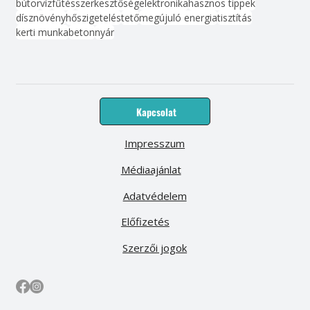
bútor
víz
fűtés
szerkesztőség
elektronika
hasznos tippek
dísznövény
hőszigetelés
tető
megújuló energia
tisztítás
kerti munka
beton
nyár
Kapcsolat
Impresszum
Médiaajánlat
Adatvédelem
Előfizetés
Szerzői jogok