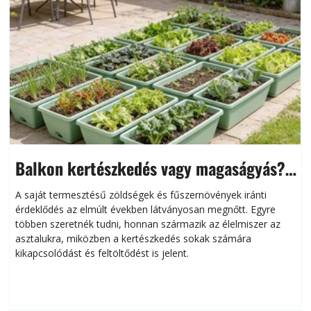
Balkon kertészkedés vagy magaságyás?
Helytakarékos kertészkedés
A saját termesztésű zöldségek és fűszernövények iránti
érdeklődés az elmúlt években látványosan megnőtt. Egyre
többen szeretnék tudni, honnan származik az élelmiszer az
l
asztalukra, miközben a kertészkedés sokak számára
kikapcsolódást és feltöltődést is jelent.
é
d