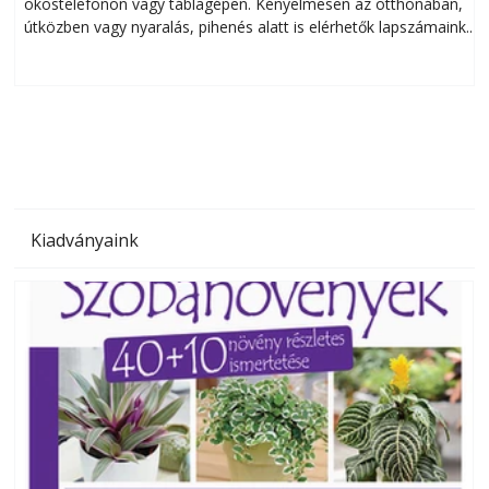
okostelefonon vagy táblagépen. Kényelmesen az otthonában,
útközben vagy nyaralás, pihenés alatt is elérhetők lapszámaink.
ú
Bárhol, bármikor, akár külföldön élve vagy dolgozva is
B
olvashatók az Ezermester lapszámai. A Laptapir kényelmes
megoldás, mert: – t
Kiadványaink