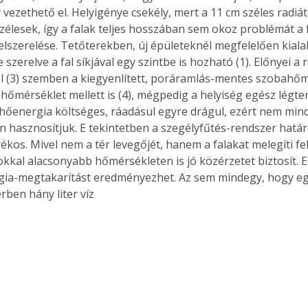
 vezethető el. Helyigénye csekély, mert a 11 cm széles radiá
szélesek, így a falak teljes hosszában sem okoz problémát a
elszerelése. Tetőterekben, új épületeknél megfelelően kialakí
 szerelve a fal síkjával egy szintbe is hozható (1). Előnyei a r
l (3) szemben a kiegyenlített, poráramlás-mentes szobahőm
hőmérséklet mellett is (4), mégpedig a helyiség egész légte
 hőenergia költséges, ráadásul egyre drágul, ezért nem mind
 hasznosítjuk. E tekintetben a szegélyfűtés-rendszer hatá
ékos. Mivel nem a tér levegőjét, hanem a falakat melegíti fel
okkal alacsonyabb hőmérsékleten is jó közérzetet biztosít. E
gia-megtakarítást eredményezhet. Az sem mindegy, hogy eg
ben hány liter víz 