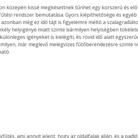
zon közepén kissé megkésettnek tűnhet egy korszerű és el
űtési rendszer bemutatása. Gyors kiépíthetősége és egyéb 
 azonban még ez idő tájt is figyelemre méltó a szalagradiáto
ekély helyigénye miatt szinte bármilyen helyiségben tökélet
különleges igényeket is kielégíti, és rövid idő alatt egyszerű
milyen, már meglevő melegvizes fűtőberendezésre szinte n
ható.
yfűtés, ami annyit jelent, hogy az oldalfalak alján, és a padló