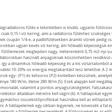
Együtt jobban megéri!
lagradiátoros fűtés e tekintetben is kiváló, ugyanis fűtőcsö
Bővebb információ itt!
csak 0,15 l víz kering, ami a radiátoros fűtéshez szükséges v
k az
Együtt jobban megéri! A
k csupán 1/4-e, a padlófűtésekben áramló víznek pedig csa
mester
könyvek tetszőleges
orokban ugyan kevés víz kering, ám hőleadó képességük en
er Old
párosítással kedvezményes
áron, 0 Ft postaköltséggel
 a fűtőlemezek meglepően nagy, méterenként 0,75 m2-nyi sug
ptapir új,
megrendelhetők!
radiátorokban használt anyagoknak köszönhetően rendkívül 
és egyedi
 így a dinamikus hőleadó képesség és a kis víztartalomból a
tt
ovábbi 10-20%-os energia megtakarítást tesz lehetővé. A 2 
lvasására
orok egy- (P1) és kétsoros (P2) kivitelben készülnek, amelye
elefonon
énye 180 W/m, illetve 280 W/m (5). Ezek alapján kell megállap
nyelmesen
mvonalát, valamint a pontos anyagszükségletet. Falszakasz
ben vagy
reléskor általában méretre kell vágni (6). A hátlapokat egy
t is
egymáshoz összekötőprofilokat használva kell az előlaptart
. Bárhol,
elni. A hátlapelemek egy síkban legyenek, ne kövessék a fal e
ön élve
ehezíti a fűtőtestek beszerelését. A fűtőcsöveket és az elől
ashatók az