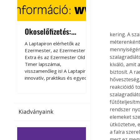
Okoselőfizetés:
Okoselőfizetés
kering. A sza
Ezermester Extra
méterenként 
A Laptapiron elérhetők az
A Laptapiron elérhető
mennyiségéne
Ezermester, az Ezermester
Ezermester, az Ezer
szalagradiát
Extra és az Ezermester Old
Extra és az Ezermest
Timer lapszámai,
Timer lapszámai,
kiváló, amit
visszamenőleg is! A Laptapir új,
visszamenőleg is! A La
biztosít. A 
innovatív, praktikus és egyedi
innovatív, praktikus 
hőveszteség,
megoldás a nyomtatott
megoldás a nyomtato
reakcióidő t
magazinok digitális olvasására
magazinok digitális o
szalagradiát
számítógépen, okostelefonon
számítógépen, okost
fűtőteljesítm
vagy táblagépen. Kényelmesen
vagy táblagépen. Ké
rendszer nyo
Kiadványaink
az otthonában, útközben vagy
az otthonában, útköz
elemeket sze
nyaralás, pihenés alatt is
nyaralás, pihenés alat
ütköztetve, 
elérhetők lapszámaink. Bárhol,
elérhetők lapszámaink
a falra szer
bármikor, akár külföldön élve
bármikor, akár külföld
mert ez megn
vagy dolgozva is olvashatók az
vagy dolgozva is olv