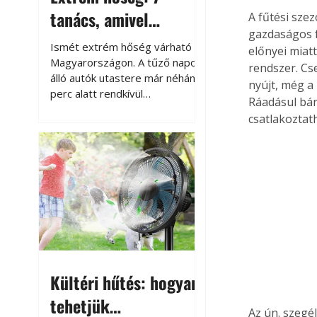
tanács, amivel
A fűtési sze
gazdaságos f
megóvhatjuk
Ismét extrém hőség várható
előnyei miatt
autónkat a nyári
Magyarországon. A tűző napon
rendszer. Cs
álló autók utastere már néhány
károktól
nyújt, még a 
perc alatt rendkívül
Ráadásul bár
felmelegszik, és rövid időn belül
csatlakoztat
akár a 60-70 °C-ot is
megközelítheti. Ez nemcsak a
beszállást teszi kellemetlenné,
hanem az autó állapotára és a
benne hagyott tárgyakra is
káros hatással lehet. Néhány
egyszerű óvintézkedéssel
azonban jelentősen
csökkenthetjük a hőség káros
hatásait.
Kültéri hűtés: hogyan
tehetjük
Az ún. szegél