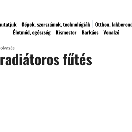
utatjuk
Gépek, szerszámok, technológiák
Otthon, lakberen
Életmód, egészség
Kismester
Barkács
Vonalzó
 olvasás
radiátoros fűtés