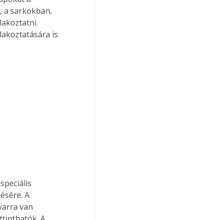
, a sarkokban, 
akoztatni. 
akoztatására is 
speciális 
ésére. A 
varra van 
tinthatók. A 