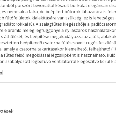
omból porszórt bevonattal készült burkolat elegánsan disz
 és nemcsak a falra, de beépített bútorok lábazatára is feler
b fűtőfelületek kialakítására van szükség, ez is lehetséges
gradiátorokkal (8). A szalagfűtés kiegészítője a padlócsatorna
felé áramló meleg légfüggönye a nyílászárók használatakor
rs áthűlését, és beépítése megakadályozza az ajtók, ablakok
yesztetten beépítendő csatorna fűtéscsöveit rugós feszítésű 
a, amely a csatorna takarításakor kiemelhető, felhajtható (10
a fűtés felső megoldással légzsilipként is használható, kül
n szabályozott légbefúvó ventilátorral kiegészítve kerül kia
or
yzések