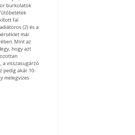
tor burkolatok 
 fűtőbetétek 
tott fal 
adiátoros (2) és a 
érséklet már 
rében. Mint az 
egy, hogy azt 
rozottan 
, a visszasugárzó 
z pedig akár 10-
y melegvizes 