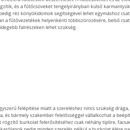
. A
ögzítik, és a fűtőcsöveket tengelyirányban külső karmantyúk
megoldás,
pedig réz könyökidomok segítségével lehet egymáshoz csatl
n a fűtővezetékek helyenkénti többszörözésére, belső csatl
 hidegebb falrészeken lehet szükség. 
gyszerű felépítése miatt a szereléshez nincs szükség drága, 
, és bármely szakember felelősséggel vállalkozhat a beépít
 rögzítő burkolat felerősítéséhez csak néhány tiplire, facsa
akarólapok pedig minden szerelés nélkül a burkolat élére pat