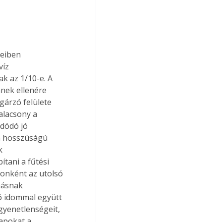
veiben 
íz 
k az 1/10-e. A 
nek ellenére 
árzó felülete 
alacsony a 
dódó jó 
m hosszúságú 
k 
ítani a fűtési 
onként az utolsó 
másnak 
ó idommal együtt 
gyenetlenségeit, 
apokat a 