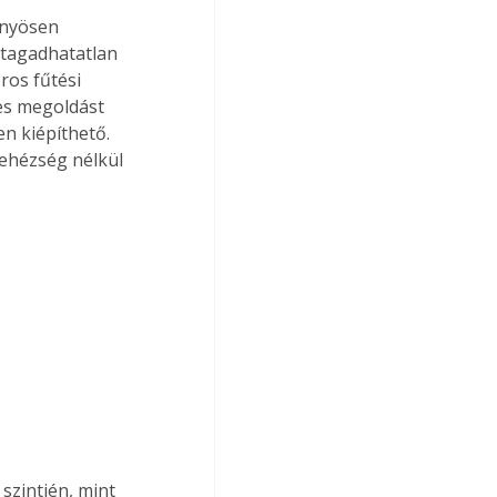
őnyösen 
tagadhatatlan 
ros fűtési 
es megoldást 
en kiépíthető. 
ehézség nélkül 
 szintjén, mint 