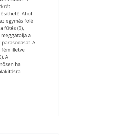
krét 
ősíthető. Ahol 
 az egymás fölé 
 fűtés (9), 
 meggátolja a 
 párásodását. A 
fém illetve 
). A 
önösen ha 
lakításra.