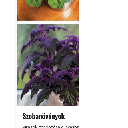
Szobanövények
Virágoskert: k
teraszon, laká
Virágok gondozása a lakásban,