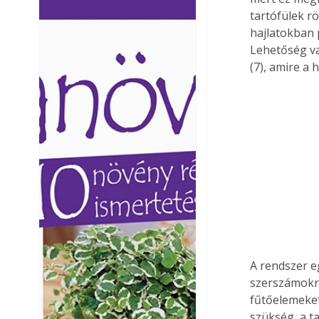
Ezermester lapszámai. A
Ezermester lapszámai
tartófülek r
Laptapir kényelmes megoldás,
Laptapir kényelmes 
hajlatokban 
mert: – t
mert: – t
Lehetőség va
(7), amire a
A rendszer e
szerszámokra
fűtőelemeket
szükség, a t