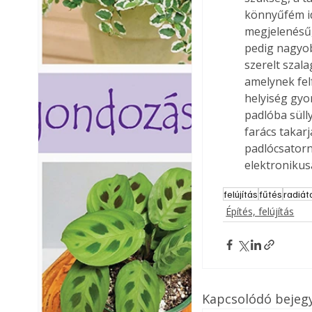
könnyűfém id
megjelenésű,
pedig nagyob
szerelt szala
amelynek fel
helyiség gyo
padlóba süll
farács takarj
padlócsatorn
elektronikusa
felújítás
fűtés
radiát
Építés, felújítás
Kapcsolódó bejeg