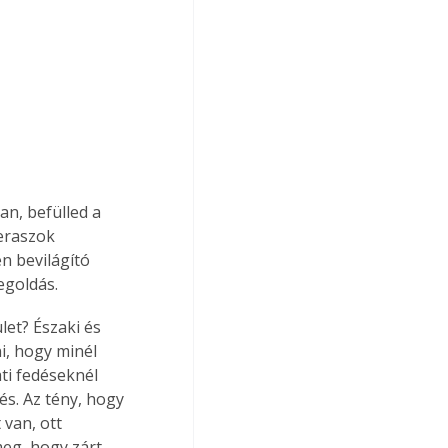
an, befülled a 
eraszok 
n bevilágító 
egoldás.
let? Északi és 
i, hogy minél 
ti fedéseknél 
s. Az tény, hogy 
van, ott 
eg, hogy zárt, 