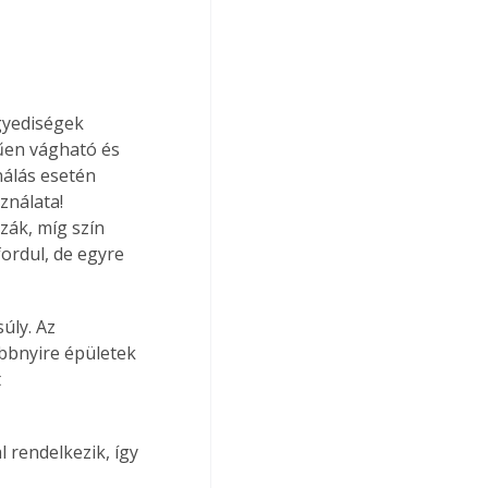
gyediségek 
űen vágható és 
nálás esetén 
ználata! 
ák, míg szín 
ordul, de egyre 
úly. Az 
bbnyire épületek 
 
 rendelkezik, így 