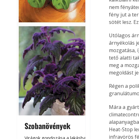
nem fényáter
fény jut a t
sötét lesz. 
Utólagos árny
árnyékolás j
mozgatása, í
tető alatti 
meg a mozgat
megoldást je
Régen a poli
granulátumot
Mára a gyárt
climatecontr
alapanyagba 
Szobanövények
Virágoskert: k
Heat-Stop le
teraszon, laká
infravörös fé
Virágok gondozása a lakásban,