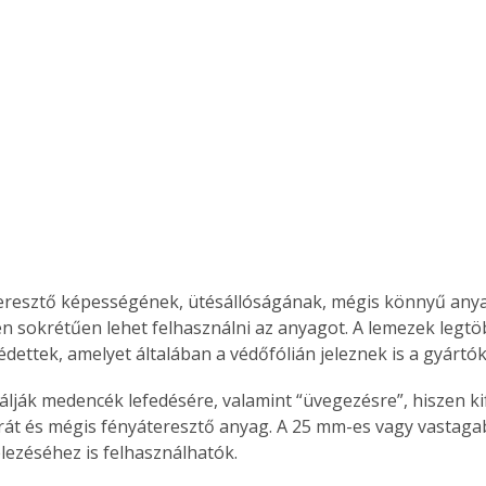
eresztő képességének, ütésállóságának, mégis könnyű any
 sokrétűen lehet felhasználni az anyagot. A lemezek legtö
dettek, amelyet általában a védőfólián jeleznek is a gyártók
lják medencék lefedésére, valamint “üvegezésre”, hiszen ki
át és mégis fényáteresztő anyag. A 25 mm-es vagy vastaga
telezéséhez is felhasználhatók.