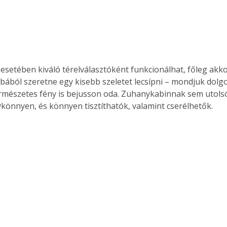
 esetében kiváló térelválasztóként funkcionálhat, főleg akko
ából szeretne egy kisebb szeletet lecsípni – mondjuk dol
rmészetes fény is bejusson oda. Zuhanykabinnak sem utols
ykönnyen, és könnyen tisztíthatók, valamint cserélhetők.