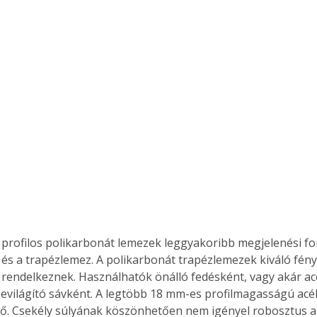
. A
megoldás,
profilos polikarbonát lemezek leggyakoribb megjelenési fo
és a trapézlemez. A polikarbonát trapézlemezek kiváló fény
rendelkeznek. Használhatók önálló fedésként, vagy akár ac
bevilágító sávként. A legtöbb 18 mm-es profilmagasságú acé
ő. Csekély súlyának köszönhetően nem igényel robosztus al