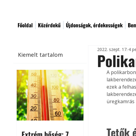
Főoldal
Közérdekű
Újdonságok, érdekességek
Bem
2022. szept. 17.
4 p
Polika
Kiemelt tartalom
A polikarbon
lakberendezé
ezek a felha
lakberendezé
üregkamrás p
Tetők 
Extrém hőség: 7