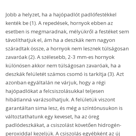
Jobb a helyzet, ha a hajópadlót padlófestékkel 
kenték be (1). A repedések, hornyok ebben az 
esetben is megmaradnak, mélyükről a festéket sem 
távolíthatjuk el, ám ha a deszkák nem nagyon 
száradtak össze, a hornyok nem lesznek túlságosan 
zavaróak (2). A szélesebb, 2-3 mm-es hornyok 
különösen akkor nem túlságosan zavaróak, ha a 
deszkák felületét számos csomó is tarkítja (3). Azt 
azonban egyáltalán ne várjuk, hogy a régi 
hajópadlókat a felcsiszolásukkal teljesen 
hibátlanná varázsolhatjuk. A felületük viszont 
garantáltan sima lesz, és még a színtónusukon is 
változtathatunk egy keveset, ha az öreg 
padlódeszkákat, a csiszolást követően hidrogén-
peroxiddal kezeljük. A csiszolás egyébként az új 