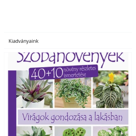
megoldás, mert: – t
Kiadványaink