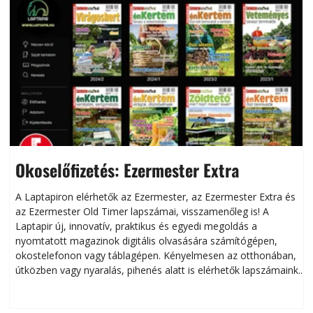
Okoselőfizetés: Ezermester Extra
A Laptapiron elérhetők az Ezermester, az Ezermester Extra és
az Ezermester Old Timer lapszámai, visszamenőleg is! A
Laptapir új, innovatív, praktikus és egyedi megoldás a
L
nyomtatott magazinok digitális olvasására számítógépen,
okostelefonon vagy táblagépen. Kényelmesen az otthonában,
útközben vagy nyaralás, pihenés alatt is elérhetők lapszámaink.
ú
Bárhol, bármikor, akár külföldön élve vagy dolgozva is
B
olvashatók az Ezermester lapszámai. A Laptapir kényelmes