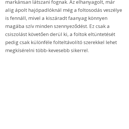
markánsan látszani fognak. Az elhanyagolt, már 
alig ápolt hajópadlóknál még a foltosodás veszélye 
is fennáll, mivel a kiszáradt faanyag könnyen 
magába szív minden szennyeződést. Ez csak a 
csiszolást követően derül ki, a foltok eltüntetését 
pedig csak különféle folteltávolító szerekkel lehet 
megkísérelni több-kevesebb sikerrel. 