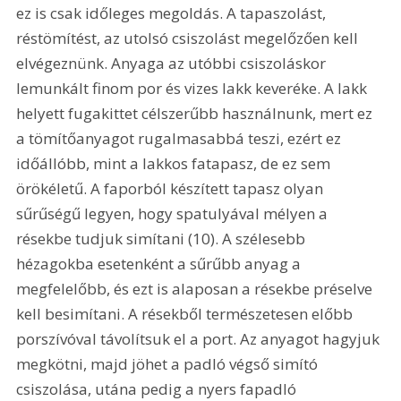
ez is csak időleges megoldás. A tapaszolást, 
réstömítést, az utolsó csiszolást megelőzően kell 
elvégeznünk. Anyaga az utóbbi csiszoláskor 
lemunkált finom por és vizes lakk keveréke. A lakk 
helyett fugakittet célszerűbb használnunk, mert ez 
a tömítőanyagot rugalmasabbá teszi, ezért ez 
időállóbb, mint a lakkos fatapasz, de ez sem 
örökéletű. A faporból készített tapasz olyan 
sűrűségű legyen, hogy spatulyával mélyen a 
résekbe tudjuk simítani (10). A szélesebb 
hézagokba esetenként a sűrűbb anyag a 
megfelelőbb, és ezt is alaposan a résekbe préselve 
kell besimítani. A résekből természetesen előbb 
porszívóval távolítsuk el a port. Az anyagot hagyjuk 
megkötni, majd jöhet a padló végső simító 
csiszolása, utána pedig a nyers fapadló 