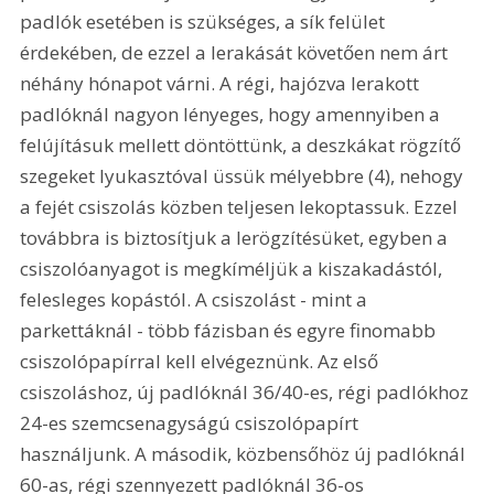
padlók esetében is szükséges, a sík felület 
érdekében, de ezzel a lerakását követően nem árt 
néhány hónapot várni. A régi, hajózva lerakott 
padlóknál nagyon lényeges, hogy amennyiben a 
felújításuk mellett döntöttünk, a deszkákat rögzítő 
szegeket lyukasztóval üssük mélyebbre (4), nehogy 
a fejét csiszolás közben teljesen lekoptassuk. Ezzel 
továbbra is biztosítjuk a lerögzítésüket, egyben a 
csiszolóanyagot is megkíméljük a kiszakadástól, 
felesleges kopástól. A csiszolást - mint a 
parkettáknál - több fázisban és egyre finomabb 
csiszolópapírral kell elvégeznünk. Az első 
csiszoláshoz, új padlóknál 36/40-es, régi padlókhoz 
24-es szemcsenagyságú csiszolópapírt 
használjunk. A második, közbensőhöz új padlóknál 
60-as, régi szennyezett padlóknál 36-os 