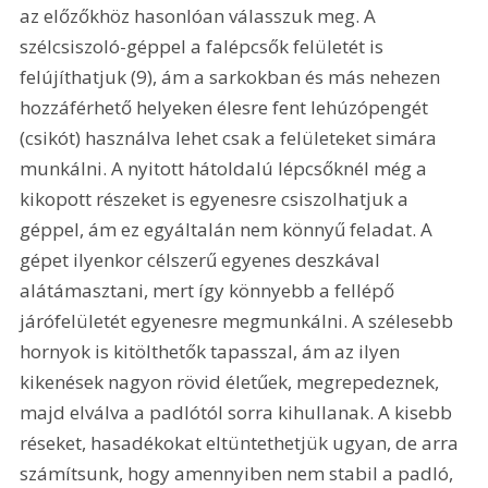
az előzőkhöz hasonlóan válasszuk meg. A 
szélcsiszoló-géppel a falépcsők felületét is 
felújíthatjuk (9), ám a sarkokban és más nehezen 
hozzáférhető helyeken élesre fent lehúzópengét 
(csikót) használva lehet csak a felületeket simára 
munkálni. A nyitott hátoldalú lépcsőknél még a 
kikopott részeket is egyenesre csiszolhatjuk a 
géppel, ám ez egyáltalán nem könnyű feladat. A 
gépet ilyenkor célszerű egyenes deszkával 
alátámasztani, mert így könnyebb a fellépő 
járófelületét egyenesre megmunkálni. A szélesebb 
hornyok is kitölthetők tapasszal, ám az ilyen 
kikenések nagyon rövid életűek, megrepedeznek, 
majd elválva a padlótól sorra kihullanak. A kisebb 
réseket, hasadékokat eltüntethetjük ugyan, de arra 
számítsunk, hogy amennyiben nem stabil a padló, 