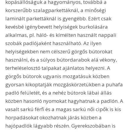
kopásállóságuk a hagyományos, továbbá a 
korszerűbb szalagparkettáknál, a minőségi 
laminált parkettáknál is gyengébb. Ezért csak 
kevésbé igénybevett helyiségek burkolására 
alkalmas, pl. háló- és kímélten használt nappali 
szobák padlójaként használható. Az ilyen 
helyiségekben nem célszerű görgős bútorokat 
használni, és a súlyos bútordarabok alá vékony, 
terheléselosztó talpakat ajánlatos helyezni. A 
görgős bútorok ugyanis mozgatásuk közben 
gyorsan kikoptatják mozgáskörzetükben a puhafa 
padló felületét, és a nehéz bútorok lábai állás 
közben hasonló nyomokat hagyhatnak a padlón. A 
vasalt sarkú férfi és a magas sarkú női cipők is kis 
horpadásokat okozhatnak járás közben a 
hajópadlók lágyabb részén. Gyerekszobában is 