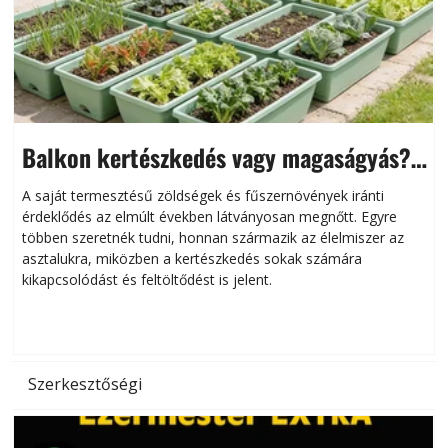
Balkon kertészkedés vagy magaságyás?
Helytakarékos kertészkedés
A saját termesztésű zöldségek és fűszernövények iránti
érdeklődés az elmúlt években látványosan megnőtt. Egyre
többen szeretnék tudni, honnan származik az élelmiszer az
l
asztalukra, miközben a kertészkedés sokak számára
kikapcsolódást és feltöltődést is jelent.
é
d
Szerkesztőségi