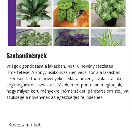
Szobanövények
Virágok gondozása a lakásban, 40+10 növény részletes
ismertetése! A könyv lexikonszerűen veszi sorra a lakásban
s
sikeresen tart­ha­tó növényeket. Már a növény kiválasztásakor
h
segítségünkre lesznek a leírások, mert pontosan megtudjuk,
k
hogy milyen körülményekre (hőmérséklet, páratartalom stb.) van
szüksége a növénynek az egészséges fejlődéshez.
t
Kövess minket