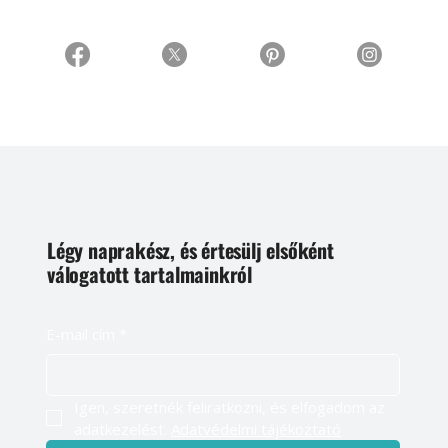
Légy naprakész, és értesülj elsőként
válogatott tartalmainkról
E-mail cím
*
Igen, szeretnék feliratkozni, és elfogadom az 
adatkezelést. 
Adatvédelmi tájékoztató