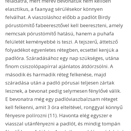
feladatra, mert merev bevonatuk nem kellően 
elasztikus, a faanyag sérülésekor könnyen 
felválhat. A viaszoláshoz előbb a padlót Birdy 
pórustömítő fabeeresztővel kell beereszteni, amely 
nemcsak pórustömítő hatású, hanem a puhafa 
felületét keményebbé is teszi. A tejszerű, áttetsző 
folyadékot egyenletes rétegben, ecsettel kenjük a 
padlóra. Száradásához egy nap szükséges, utána 
finom csiszolópapírral ajánlatos átdörzsölni. A 
második és harmadik réteg felkenése, majd 
száradása után a padló pórusai teljesen zártak 
lesznek, a bevonat pedig selymesen fénylővé válik. 
E bevonatra még egy padlóviaszbalzsam réteget 
kell felkenni, amit 3 óra elteltével, ronggyal könnyű 
fényesre polírozni (11). Havonta elég egyszer e 
viasszal utánfényezni a padlót, és mindig tompán 