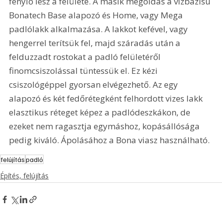
fénylő lesz a felülete. A másik megoldás a vízbázisú 
Bonatech Base alapozó és Home, vagy Mega 
padlólakk alkalmazása. A lakkot kefével, vagy 
hengerrel terítsük fel, majd száradás után a 
felduzzadt rostokat a padló felületéről 
finomcsiszolással tüntessük el. Ez kézi 
csiszológéppel gyorsan elvégezhető. Az egy 
alapozó és két fedőrétegként felhordott vizes lakk 
elasztikus réteget képez a padlódeszkákon, de 
ezeket nem ragasztja egymáshoz, kopásállósága 
pedig kiváló. Ápolásához a Bona viasz használható. 
felújítás
padló
Építés, felújítás