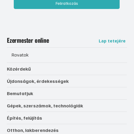
Feliratkozás
Ezermester online
Lap tetejére
Rovatok
Közérdekű
Újdonságok, érdekességek
Bemutatjuk
Gépek, szerszámok, technológiák
Építés, felújítás
Otthon, lakberendezés