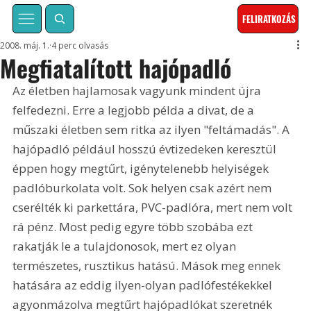
FELIRATKOZÁS
2008. máj. 1.
4 perc olvasás
Megfiatalított hajópadló
Az életben hajlamosak vagyunk mindent újra 
felfedezni. Erre a legjobb példa a divat, de a 
műszaki életben sem ritka az ilyen "feltámadás". A 
hajópadló például hosszú évtizedeken keresztül 
éppen hogy megtűrt, igénytelenebb helyiségek 
padlóburkolata volt. Sok helyen csak azért nem 
cserélték ki parkettára, PVC-padlóra, mert nem volt 
rá pénz. Most pedig egyre több szobába ezt 
rakatják le a tulajdonosok, mert ez olyan 
természetes, rusztikus hatású. Mások meg ennek 
hatására az eddig ilyen-olyan padlófestékekkel 
agyonmázolva megtűrt hajópadlókat szeretnék 