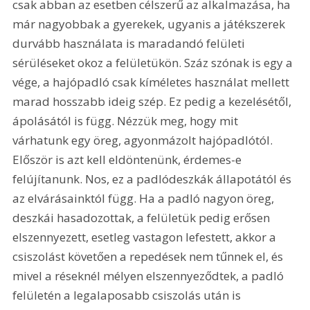
csak abban az esetben célszerű az alkalmazása, ha 
már nagyobbak a gyerekek, ugyanis a játékszerek 
durvább használata is maradandó felületi 
sérüléseket okoz a felületükön. Száz szónak is egy a 
vége, a hajópadló csak kíméletes használat mellett 
marad hosszabb ideig szép. Ez pedig a kezelésétől, 
ápolásától is függ. Nézzük meg, hogy mit 
várhatunk egy öreg, agyonmázolt hajópadlótól. 
Először is azt kell eldöntenünk, érdemes-e 
felújítanunk. Nos, ez a padlódeszkák állapotától és 
az elvárásainktól függ. Ha a padló nagyon öreg, 
deszkái hasadozottak, a felületük pedig erősen 
elszennyezett, esetleg vastagon lefestett, akkor a 
csiszolást követően a repedések nem tűnnek el, és 
mivel a réseknél mélyen elszennyeződtek, a padló 
felületén a legalaposabb csiszolás után is 