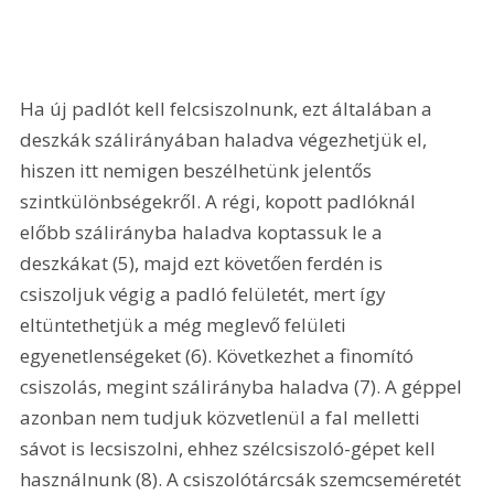
Ha új padlót kell felcsiszolnunk, ezt általában a 
deszkák szálirányában haladva végezhetjük el, 
hiszen itt nemigen beszélhetünk jelentős 
szintkülönbségekről. A régi, kopott padlóknál 
előbb szálirányba haladva koptassuk le a 
deszkákat (5), majd ezt követően ferdén is 
csiszoljuk végig a padló felületét, mert így 
eltüntethetjük a még meglevő felületi 
egyenetlenségeket (6). Következhet a finomító 
csiszolás, megint szálirányba haladva (7). A géppel 
azonban nem tudjuk közvetlenül a fal melletti 
sávot is lecsiszolni, ehhez szélcsiszoló-gépet kell 
használnunk (8). A csiszolótárcsák szemcseméretét 