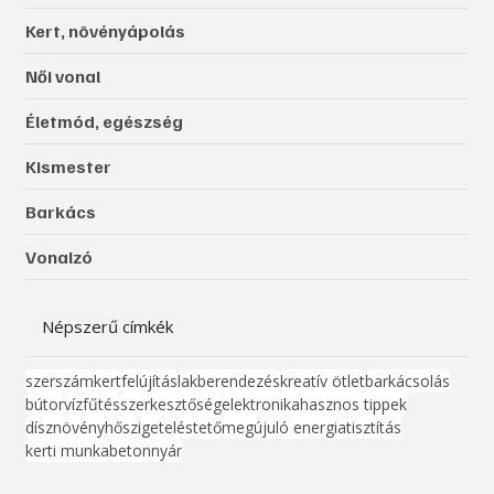
Kert, növényápolás
Női vonal
Életmód, egészség
Kismester
Barkács
Vonalzó
Népszerű címkék
szerszám
kert
felújítás
lakberendezés
kreatív ötlet
barkácsolás
bútor
víz
fűtés
szerkesztőség
elektronika
hasznos tippek
dísznövény
hőszigetelés
tető
megújuló energia
tisztítás
kerti munka
beton
nyár