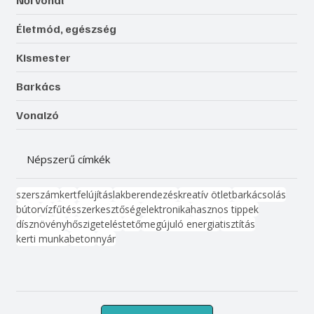
Női vonal
Életmód, egészség
Kismester
Barkács
Vonalzó
Népszerű címkék
szerszám
kert
felújítás
lakberendezés
kreatív ötlet
barkácsolás
bútor
víz
fűtés
szerkesztőség
elektronika
hasznos tippek
dísznövény
hőszigetelés
tető
megújuló energia
tisztítás
kerti munka
beton
nyár