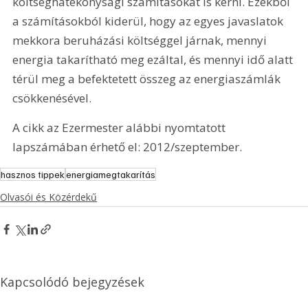
költséghatékonysági számításokat is kérni. Ezekből 
a számításokból kiderül, hogy az egyes javaslatok 
mekkora beruházási költséggel járnak, mennyi 
energia takarítható meg ezáltal, és mennyi idő alatt 
térül meg a befektetett összeg az energiaszámlák 
csökkenésével.
A cikk az Ezermester alábbi nyomtatott 
lapszámában érhető el: 2012/szeptember.
hasznos tippek
energiamegtakarítás
Olvasói és Közérdekű
Kapcsolódó bejegyzések