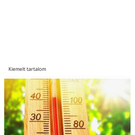
Naptej vagy napolaj? Melyiket válasszuk, és
miben különböznek?
Kiemelt tartalom