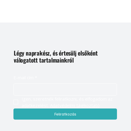
Légy naprakész, és értesülj elsőként
válogatott tartalmainkról
E-mail cím
*
Igen, szeretnék feliratkozni, és elfogadom az 
adatkezelést. 
Adatvédelmi tájékoztató
Feliratkozás