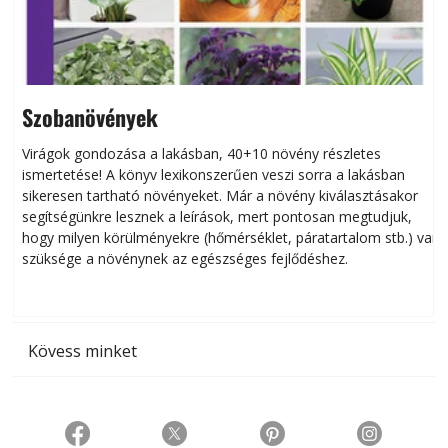
Szobanövények
Virágok gondozása a lakásban, 40+10 növény részletes
ismertetése! A könyv lexikonszerűen veszi sorra a lakásban
s
sikeresen tart­ha­tó növényeket. Már a növény kiválasztásakor
h
segítségünkre lesznek a leírások, mert pontosan megtudjuk,
k
hogy milyen körülményekre (hőmérséklet, páratartalom stb.) van
szüksége a növénynek az egészséges fejlődéshez.
t
Kövess minket