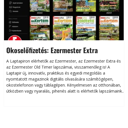
Okoselőfizetés: Ezermester Extra
A Laptapiron elérhetők az Ezermester, az Ezermester Extra és
az Ezermester Old Timer lapszámai, visszamenőleg is! A
Laptapir új, innovatív, praktikus és egyedi megoldás a
L
nyomtatott magazinok digitális olvasására számítógépen,
okostelefonon vagy táblagépen. Kényelmesen az otthonában,
útközben vagy nyaralás, pihenés alatt is elérhetők lapszámaink.
ú
Bárhol, bármikor, akár külföldön élve vagy dolgozva is
B
olvashatók az Ezermester lapszámai. A Laptapir kényelmes
megoldás, mert: – t