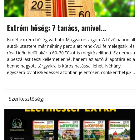
Extrém hőség: 7 tanács, amivel
megóvhatjuk autónkat a nyári károktól
Ismét extrém hőség várható Magyarországon. A tűző napon álló
autók utastere már néhány perc alatt rendkívül felmelegszik, és
rövid időn belül akár a 60-70 °C-ot is megközelítheti. Ez nemcsak
n
a beszállást teszi kellemetlenné, hanem az autó állapotára és a
benne hagyott tárgyakra is káros hatással lehet. Néhány
egyszerű óvintézkedéssel azonban jelentősen csökkenthetjük a
hőség káros hatásait.
l
Szerkesztőségi