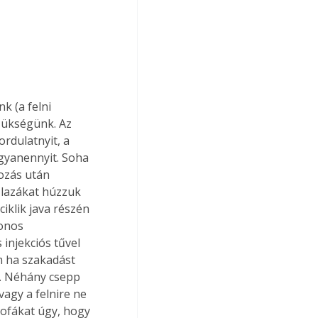
zükségünk. Az 
rdulatnyit, a 
ugyanennyit. Soha 
ozás után 
 lazákat húzzuk 
iklik java részén 
lonos 
njekciós tűvel 
m ha szakadást 
a. Néhány csepp 
vagy a felnire ne 
pofákat úgy, hogy 