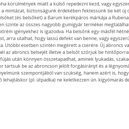
ha körülmények miatt a külső repedezni kezd, vagy egysze
a a mintázat, biztonságunk érdekében fektessünk be két új 
ülsőket (és belsőket) a Barum kerékpáros márkája a Rubena.
n szinte az összes nagyobb gumigyár termékei megtalálha
extrém igényekhez is igazodva. Ha belsőnk egy-másfél hétné
st, arra utalhat, hogy lassú defekt van benne, vagy egysze
ga. Utóbbi esetben szintén megérett a cserére. Új abroncs v
él az abroncs belsejét illetve a belsőt szórjuk be hintőporra
elfújás után könnyen összetapadhat, aminek lyukadás, szakad
r tartsuk be az abroncson jelölt forgásirányt és a légnyomás
yelmünk szempontjából van szükség, hanem azért is, hogy 
ló lehajtáskor (pl. útpadka) ne keletkezzen ún. kígyómarás de