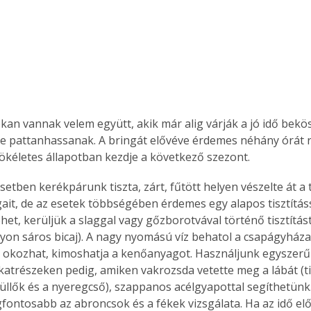
kan vannak velem együtt, akik már alig várják a jó idő bekö
e pattanhassanak. A bringát elővéve érdemes néhány órát r
ökéletes állapotban kezdje a következő szezont.
etben kerékpárunk tiszta, zárt, fűtött helyen vészelte át a t
ait, de az esetek többségében érdemes egy alapos tisztításs
et, kerüljük a slaggal vagy gőzborotvával történő tisztítást 
yon sáros bicaj). A nagy nyomású víz behatol a csapágyháza
t okozhat, kimoshatja a kenőanyagot. Használjunk egyszerű
katrészeken pedig, amiken vakrozsda vetette meg a lábát (ti
 küllők és a nyeregcső), szappanos acélgyapottal segíthetünk. 
egfontosabb az abroncsok és a fékek vizsgálata. Ha az idő el