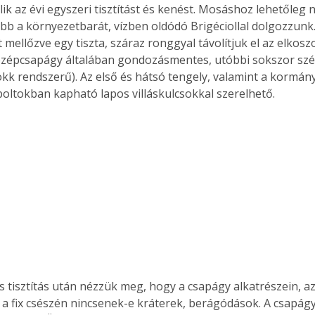
ik az évi egyszeri tisztítást és kenést. Mosáshoz lehetőleg 
ább a környezetbarát, vízben oldódó Brigéciollal dolgozzunk.
mellőzve egy tiszta, száraz ronggyal távolítjuk el az elkoszol
özépcsapágy általában gondozásmentes, utóbbi sokszor sz
kk rendszerű). Az első és hátsó tengely, valamint a kormán
oltokban kapható lapos villáskulcsokkal szerelhető.
 tisztítás után nézzük meg, hogy a csapágy alkatrészein, az 
a fix csészén nincsenek-e kráterek, berágódások. A csapágy