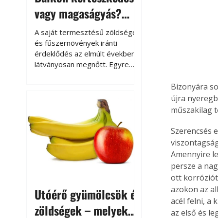
vagy magaságyás?
Helytakarékos
A saját termesztésű zöldségek
kertészkedés
és fűszernövények iránti
érdeklődés az elmúlt években
látványosan megnőtt. Egyre
többen szeretnék tudni, honnan
származik az élelmiszer az
Bizonyára so
asztalukra, miközben a
újra nyeregb
kertészkedés sokak számára
műszakilag t
kikapcsolódást és feltöltődést
is jelent.
Szerencsés es
viszontagság
Amennyire leh
persze a nag
ott korrózió
azokon az al
Utóérő gyümölcsök és
acél felni, a
zöldségek – melyek
az első és l