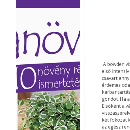
Ezermester lapszámai. A
Ezermester lapszámai
Laptapir kényelmes megoldás,
Laptapir kényelmes 
mert: – t
mert: – t
 A bowden visszaszerelésekor húzzuk meg határozottan a leszorító csavart, különben az 
első intenzí
csavart anny
érdemes odaf
karbantartás
gondot. Ha a 
Elsőként a vá
visszaszerelv
két fokozat 
az egész ren