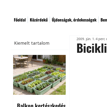
Főoldal
Közérdekű
Újdonságok, érdekességek
Bem
2009. jún. 1.
4 perc 
Bicikl
Kiemelt tartalom
Balkon kertészkedés