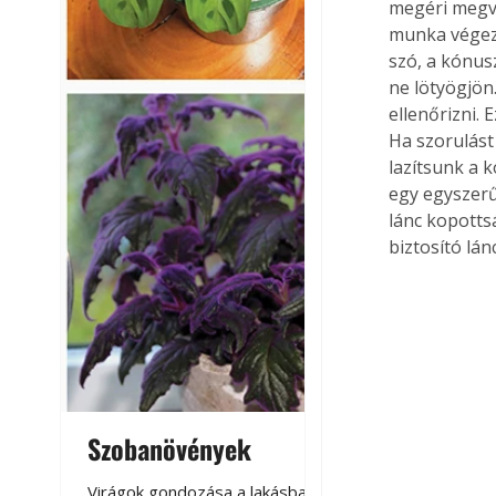
megéri megvi
munka végezt
szó, a kónus
ne lötyögjön
ellenőrizni.
Ha szorulást
lazítsunk a 
egy egyszerű 
lánc kopottsá
biztosító lán
Szobanövények
Virágoskert: k
teraszon, laká
Virágok gondozása a lakásban,