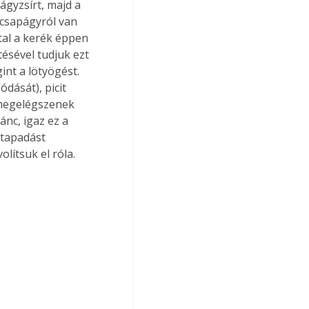
gyzsírt, majd a 
ycsapágyról van 
tal a kerék éppen 
ésével tudjuk ezt 
nt a lötyögést. 
dását), picit 
 megelégszenek 
ánc, igaz ez a 
 tapadást 
olítsuk el róla.