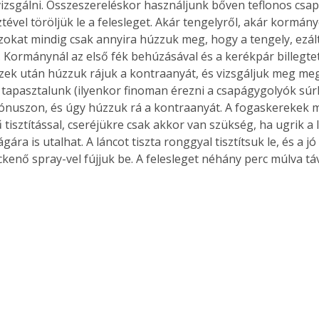
zsgálni. Összeszereléskor használjunk bőven teflonos csapá
ével töröljük le a felesleget. Akár tengelyről, akár kormán
zokat mindig csak annyira húzzuk meg, hogy a tengely, ezál
. Kormánynál az első fék behúzásával és a kerékpár billegtet
 Ezek után húzzuk rájuk a kontraanyát, és vizsgáljuk meg megi
 tapasztalunk (ilyenkor finoman érezni a csapágygolyók súrló
kónuszon, és úgy húzzuk rá a kontraanyát. A fogaskerekek
tisztítással, cseréjükre csak akkor van szükség, ha ugrik a l
gára is utalhat. A láncot tiszta ronggyal tisztítsuk le, és a jó
ckenő spray-vel fújjuk be. A felesleget néhány perc múlva táv
ertben,
Gyógyító növények: a
sban
természet kincsei az