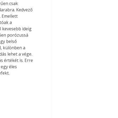
rűen csak 
darabra. Kedvező 
 Emellett 
tóak a 
l kevesebb ideig 
rűen porózussá 
agy belső 
l, különben a 
ás lehet a vége. 
 értékét is. Erre 
egy éles 
fekt.