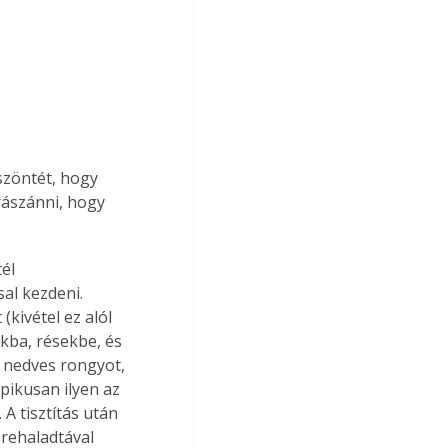
szöntét, hogy 
ászánni, hogy 
él 
al kezdeni. 
(kivétel ez alól 
kba, résekbe, és 
 nedves rongyot, 
pikusan ilyen az 
A tisztítás után 
őrehaladtával 