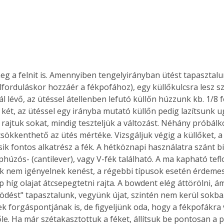
forduláskor hozzáér a fékpofához), egy küllőkulcsra lesz s
 lévő, az ütéssel átellenben lefutó küllőn húzzunk kb. 1/8 fo
ő két, az ütéssel egy irányba mutató küllőn pedig lazítsunk 
 rajtuk sokat, mindig teszteljük a változást. Néhány próbálk
csökkenthető az ütés mértéke. Vizsgáljuk végig a küllőket, a
k fontos alkatrész a fék. A hétköznapi használatra szánt bic
phúzós- (cantilever), vagy V-fék található. A ma kapható tef
nem igényelnek kenést, a régebbi típusok esetén érdemes i
p híg olajat átcsepegtetni rajta. A bowdent elég áttörölni, á
ödést" tapasztalunk, vegyünk újat, szintén nem kerül sokb
kek forgáspontjának is, de figyeljünk oda, hogy a fékpofákra 
őle. Ha már szétakasztottuk a féket, állítsuk be pontosan a 