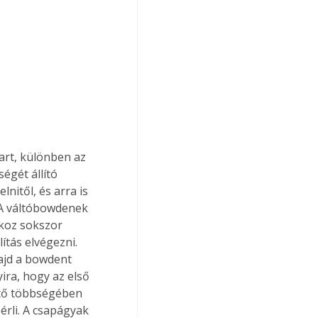
égét állító 
nitől, és arra is 
 A váltóbowdenek 
okoz sokszor 
ítás elvégezni. 
majd a bowdent 
ira, hogy az első 
ntő többségében 
érli. A csapágyak 