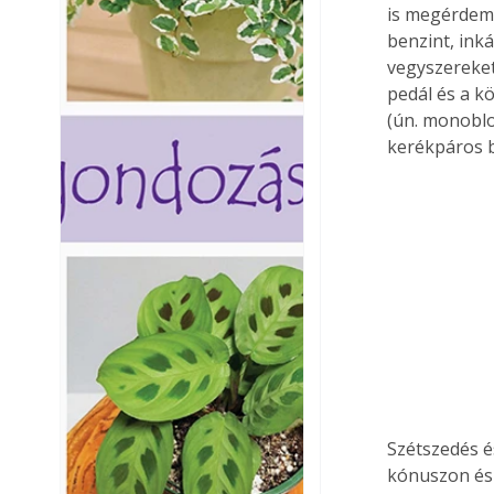
is megérdeml
benzint, ink
vegyszereket 
pedál és a k
(ún. monoblo
kerékpáros b
Szétszedés és
kónuszon és 