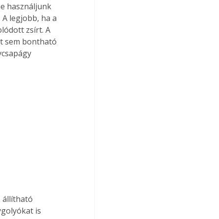
ne használjunk 
 A legjobb, ha a 
ódott zsírt. A 
ét sem bontható 
ycsapágy 
állítható 
golyókat is 