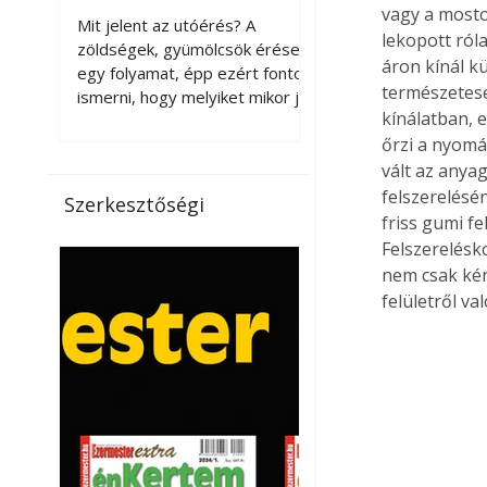
érnek tovább leszedés
vagy a mosto
Mit jelent az utóérés? A
lekopott ról
után?
zöldségek, gyümölcsök érése
áron kínál k
egy folyamat, épp ezért fontos
természetese
ismerni, hogy melyiket mikor jó
kínálatban, 
leszedni. Meg kell különböztetni
őrzi a nyomá
a gazdasági és a biológiai
érettséget. Például a
vált az anya
paradicsomot sokszor
felszerelésén
Szerkesztőségi
gazdasági érettségben, azaz
friss gumi f
félig éretten szedik le, ezután
Felszerelésko
utaztatják hosszan, és még
nem csak kén
pulton tartható kell legyen.
felületről va
Utóérik eközben, de nem lesz
olyan ízű, mint amit a saját
kertünkben, biológiai
érettségben szedünk le. Teljes
érettségben szedve nem
tárolható h