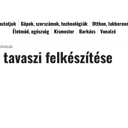
utatjuk
Gépek, szerszámok, technológiák
Otthon, lakberen
Életmód, egészség
Kismester
Barkács
Vonalzó
olvasás
i tavaszi felkészítése