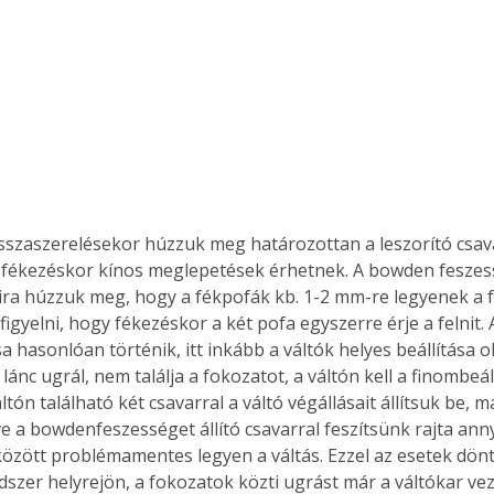
. A
megoldás,
v fékezéskor kínos meglepetések érhetnek. A bowden feszess
ira húzzuk meg, hogy a fékpofák kb. 1-2 mm-re legyenek a fel
igyelni, hogy fékezéskor a két pofa egyszerre érje a felnit.
a hasonlóan történik, itt inkább a váltók helyes beállítása 
lánc ugrál, nem találja a fokozatot, a váltón kell a finombeáll
ltón található két csavarral a váltó végállásait állítsuk be, 
e a bowdenfeszességet állító csavarral feszítsünk rajta anny
között problémamentes legyen a váltás. Ezzel az esetek dö
dszer helyrejön, a fokozatok közti ugrást már a váltókar vez