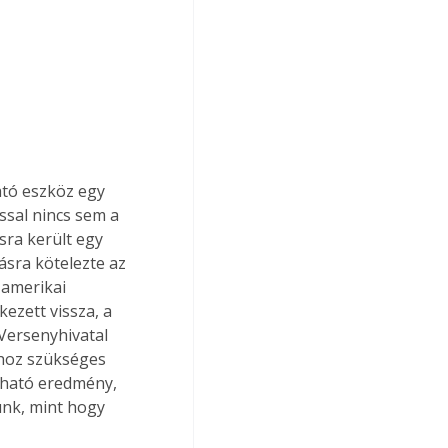
ató eszköz egy 
sal nincs sem a 
ra került egy 
ásra kötelezte az 
amerikai 
ezett vissza, a 
Versenyhivatal 
ához szükséges 
rható eredmény, 
ünk, mint hogy 