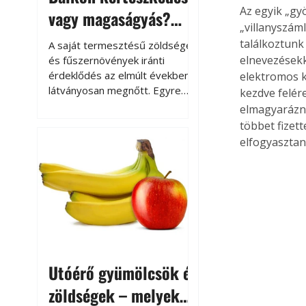
Az egyik „gy
vagy magaságyás?
„villanyszám
Helytakarékos
találkoztunk 
A saját termesztésű zöldségek
kertészkedés
elnevezésekke
és fűszernövények iránti
érdeklődés az elmúlt években
elektromos k
látványosan megnőtt. Egyre
kezdve felér
többen szeretnék tudni, honnan
elmagyarázni
származik az élelmiszer az
többet fizet
asztalukra, miközben a
elfogyasztana
kertészkedés sokak számára
kikapcsolódást és feltöltődést
is jelent.
Utóérő gyümölcsök és
zöldségek – melyek