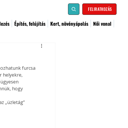
FELIRATKOZÁS
dezés
Építés, felújítás
Kert, növényápolás
Női vonal
kozhatunk furcsa 
r helyekre, 
 ügyesen 
ennük, hogy 
 
az „üzletág” 