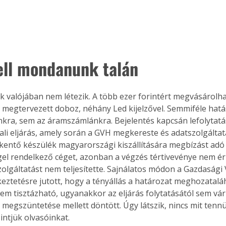
ll mondanunk talán
ék valójában nem létezik. A több ezer forintért megvásárolh
megtervezett doboz, néhány Led kijelzővel. Semmiféle hatás
kra, sem az áramszámlánkra. Bejelentés kapcsán lefolytatás
ali eljárás, amely során a GVH megkereste és adatszolgáltat
entő készülék magyarországi kiszállítására megbízást adó 
el rendelkező céget, azonban a végzés tértivevénye nem érk
zolgáltatást nem teljesítette. Sajnálatos módon a Gazdasági 
keztetésre jutott, hogy a tényállás a határozat meghozatal
m tisztázható, ugyanakkor az eljárás folytatásától sem vá
s megszüntetése mellett döntött. Úgy látszik, nincs mit tenn
intjük olvasóinkat.