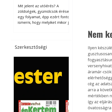
érnek tovább leszedés
Mit jelent az utóérés? A
után?
zöldségek, gyümölcsök érése
egy folyamat, épp ezért fontos
ismerni, hogy melyiket mikor jó
leszedni. Meg kell különböztetni
Nem ke
a gazdasági és a biológiai
érettséget. Például a
paradicsomot sokszor
Szerkesztőségi
Ilyen készül
gazdasági érettségben, azaz
gusztusosan 
félig éretten szedik le, ezután
fogyasztásun
utaztatják hosszan, és még
versenyhivat
pulton tartható kell legyen.
áramár-csökk
Utóérik eközben, de nem lesz
olyan ízű, mint amit a saját
elérhetőségg
kertünkben, biológiai
cég az adats
érettségben szedünk le. Teljes
arra a követ
érettségben szedve nem
mértékben ne
tárolható h
így az eljárá
óvatosságra 