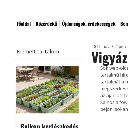
Főoldal
Közérdekű
Újdonságok, érdekességek
Bem
2019. nov. 8.
2 perc
Vigyáz
Kiemelt tartalom
Sok web-olda
tartalmú hir
tartalmát a 
megszerkeszt
az ajánlott 
Sajnos a fol
bejön, sokan
Balkon kertészkedés