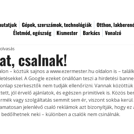
utatjuk
Gépek, szerszámok, technológiák
Otthon, lakberen
Életmód, egészség
Kismester
Barkács
Vonalzó
 olvasás
at, csalnak!
lon – köztük sajnos a www.ezermester.hu oldalon is – talál
detésekkel. A Google ezeket önállóan teszi a hirdetési banne
honlap szerkesztők nem tudják ellenőrizni. Vannak közöttük
ett, jól érvelő ajánlatok, és egészen primitívek is. Közös b
termék vagy szolgáltatás semmit sem ér, viszont sokba kerül.
yamatosan jelenlévő csaló reklámok azt bizonyítják, hogy ez 
 bedőlhetnek neki – különben a csalók nem csinálnák.