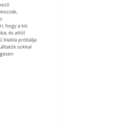
kező 
ámozzák, 
o 
i, hogy a kis 
a, és attól 
ű blabla próbálja 
áltatók sokkal 
egesen 