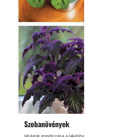
Szobanövények
Virágoskert: k
teraszon, laká
Virágok gondozása a lakásban,