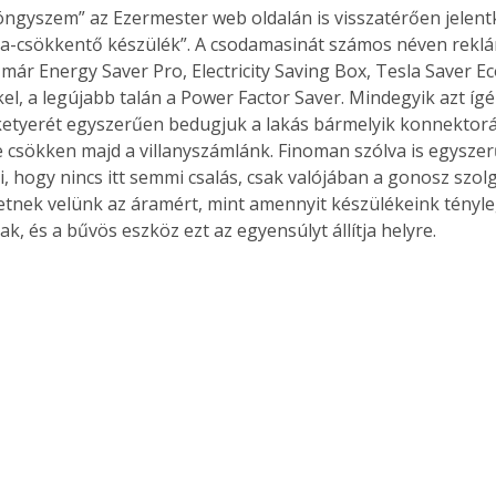
öngyszem” az Ezermester web oldalán is visszatérően jelent
la-csökkentő készülék”. A csodamasinát számos néven rekl
már Energy Saver Pro, Electricity Saving Box, Tesla Saver Ec
l, a legújabb talán a Power Factor Saver. Mindegyik azt ígér
etyerét egyszerűen bedugjuk a lakás bármelyik konnektoráb
e csökken majd a villanyszámlánk. Finoman szólva is egyszer
, hogy nincs itt semmi csalás, csak valójában a gonosz szolg
tetnek velünk az áramért, mint amennyit készülékeink tényl
k, és a bűvös eszköz ezt az egyensúlyt állítja helyre.