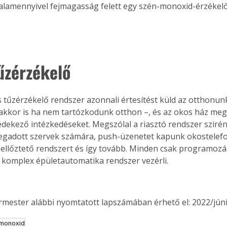
alamennyivel fejmagasság felett egy szén-monoxid-érzékelőt
űzérzékelő
ns tűzérzékelő rendszer azonnali értesítést küld az otthonun
 akkor is ha nem tartózkodunk otthon –, és az okos ház megt
dekező intézkedéseket. Megszólal a riasztó rendszer sziréná
egadott szervek számára, push-üzenetet kapunk okostelef
szellőztető rendszert és így tovább. Minden csak programozá
komplex épületautomatika rendszer vezérli.
ermester alábbi nyomtatott lapszámában érhető el: 2022/júni
monoxid