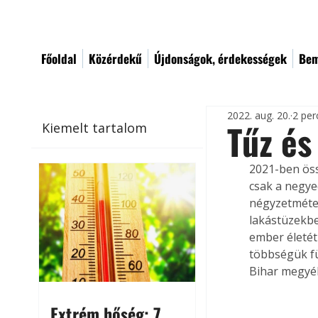
Főoldal
Közérdekű
Újdonságok, érdekességek
Bem
2022. aug. 20.
2 per
Tűz é
Kiemelt tartalom
2021-ben öss
csak a negye
négyzetméter
lakástüzekbe
ember életét
többségük fü
Bihar megyéb
Extrém hőség: 7