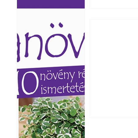
Ezermester lapszámai. A
Ezermester lapszámai
Laptapir kényelmes megoldás,
Laptapir kényelmes 
mert: – t
mert: – t
Extrém hőség: 7 
autónkat a nyári 