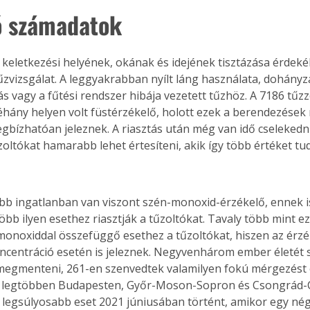
ó számadatok
 keletkezési helyének, okának és idejének tisztázása érdeké
tűzvizsgálat. A leggyakrabban nyílt láng használata, dohányz
 vagy a fűtési rendszer hibája vezetett tűzhöz. A 7186 tűzze
éhány helyen volt füstérzékelő, holott ezek a berendezések 
gbízhatóan jeleznek. A riasztás után még van idő cselekedni
tűzoltókat hamarabb lehet értesíteni, akik így több értéket 
öbb ingatlanban van viszont szén-monoxid-érzékelő, ennek i
öbb ilyen esethez riasztják a tűzoltókat. Tavaly több mint e
monoxiddal összefüggő esethez a tűzoltókat, hiszen az érzé
ncentráció esetén is jeleznek. Negyvenhárom ember életét s
megmenteni, 261-en szenvedtek valamilyen fokú mérgezést é
 A legtöbben Budapesten, Győr-Moson-Sopron és Csongrád-
legsúlyosabb eset 2021 júniusában történt, amikor egy nég