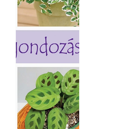
Napégés kezelése 
nap ért?