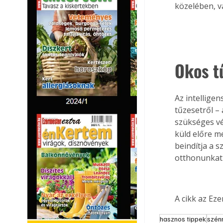
közelében, v
Okos t
Az intellige
tűzesetről –
szükséges vé
küld előre m
beindítja a 
otthonunkat 
A cikk az Ez
hasznos tippek
szén