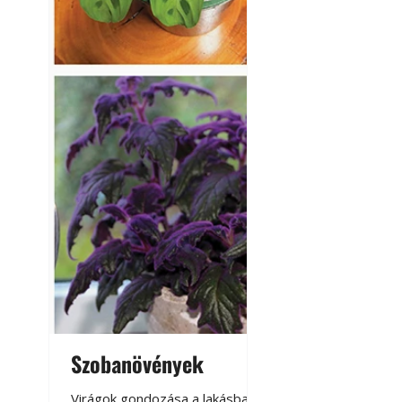
Szobanövények
Virágoskert: k
teraszon, laká
Virágok gondozása a lakásban,