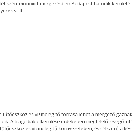
etét szén-monoxid-mérgezésben Budapest hatodik kerületéb
yerek volt.
 fűtőeszköz és vízmelegítő forrása lehet a mérgező gáznak,
dik. A tragédiák elkerülése érdekében megfelelő levegő-utá
a fűtőeszköz és vízmelegítő környezetében, és célszerű a kés