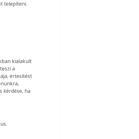
 telepíteni.
kban kialakult 
eszi a 
ja, értesítést 
onunkra, 
s kérdése, ha 
us.