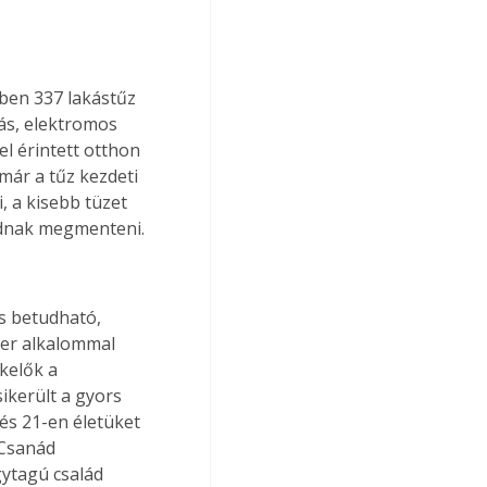
ben 337 lakástűz 
ás, elektromos 
l érintett otthon 
már a tűz kezdeti 
, a kisebb tüzet 
tudnak megmenteni.
s betudható, 
zer alkalommal 
kelők a 
ikerült a gyors 
s 21-en életüket 
Csanád 
ytagú család 