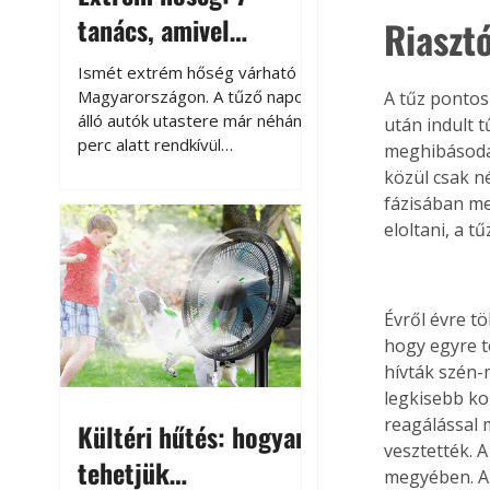
tanács, amivel
Riaszt
megóvhatjuk
Ismét extrém hőség várható
autónkat a nyári
Magyarországon. A tűző napon
A tűz pontos
álló autók utastere már néhány
után indult 
károktól
perc alatt rendkívül
meghibásodás
felmelegszik, és rövid időn belül
közül csak n
akár a 60-70 °C-ot is
fázisában me
megközelítheti. Ez nemcsak a
eloltani, a 
beszállást teszi kellemetlenné,
hanem az autó állapotára és a
benne hagyott tárgyakra is
káros hatással lehet. Néhány
Évről évre t
egyszerű óvintézkedéssel
hogy egyre t
azonban jelentősen
hívták szén-
csökkenthetjük a hőség káros
legkisebb ko
hatásait.
reagálással 
Kültéri hűtés: hogyan
vesztették.
tehetjük
megyében. A 