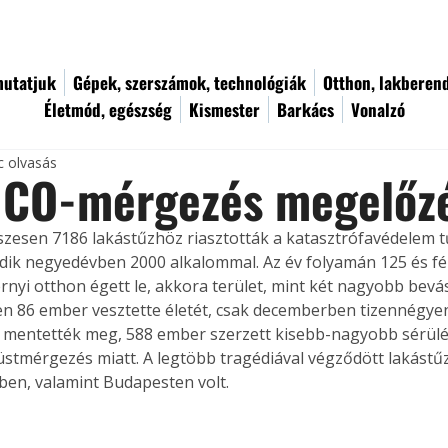
utatjuk
Gépek, szerszámok, technológiák
Otthon, lakberen
Életmód, egészség
Kismester
Barkács
Vonalzó
c olvasás
s CO-mérgezés megelőz
zesen 7186 lakástűzhöz riasztották a katasztrófavédelem t
dik negyedévben 2000 alkalommal. Az év folyamán 125 és fél
nyi otthon égett le, akkora terület, mint két nagyobb bevá
n 86 ember vesztette életét, csak decemberben tizennégyen.
 mentették meg, 588 ember szerzett kisebb-nagyobb sérülé
stmérgezés miatt. A legtöbb tragédiával végződött lakástűz
en, valamint Budapesten volt.