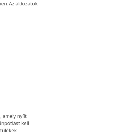
en. Az áldozatok 
 amely nyílt 
npótlást kell 
zülékek 