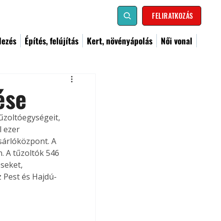
FELIRATKOZÁS
dezés
Építés, felújítás
Kert, növényápolás
Női vonal
ése
űzoltóegységeit, 
 ezer 
sárlóközpont. A 
 A tűzoltók 546 
seket, 
 Pest és Hajdú-