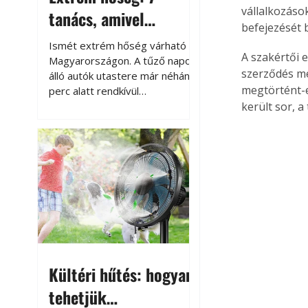
vállalkozások
tanács, amivel
befejezését b
megóvhatjuk
Ismét extrém hőség várható
A szakértői e
autónkat a nyári
Magyarországon. A tűző napon
szerződés me
álló autók utastere már néhány
károktól
megtörtént-
perc alatt rendkívül
felmelegszik, és rövid időn belül
került sor, a
akár a 60-70 °C-ot is
megközelítheti. Ez nemcsak a
beszállást teszi kellemetlenné,
hanem az autó állapotára és a
benne hagyott tárgyakra is
káros hatással lehet. Néhány
egyszerű óvintézkedéssel
azonban jelentősen
csökkenthetjük a hőség káros
hatásait.
Kültéri hűtés: hogyan
tehetjük