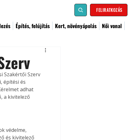
FELIRATKOZÁS
dezés
Építés, felújítás
Kert, növényápolás
Női vonal
 Szerv
i Szakértői Szerv 
 építési és 
 Kérelmet adhat 
 a kivitelező 
sok védelme, 
ő és kivitelező 