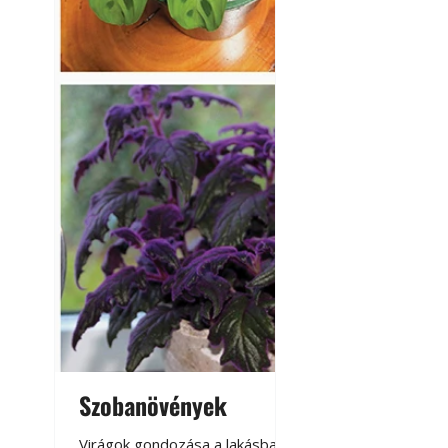
Szobanövények
Virágoskert: k
teraszon, laká
Virágok gondozása a lakásban,