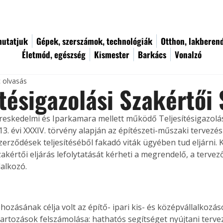
utatjuk
Gépek, szerszámok, technológiák
Otthon, lakberen
Életmód, egészség
Kismester
Barkács
Vonalzó
c olvasás
ítésigazolási Szakértői
eskedelmi és Iparkamara mellett működő Teljesítésigazolás
3. évi XXXIV. törvény alapján az építészeti-műszaki tervezési,
szerződések teljesítéséből fakadó viták ügyében tud eljárni.
zakértői eljárás lefolytatását kérheti a megrendelő, a tervező,
lalkozó. 
hozásának célja volt az építő- ipari kis- és középvállalkozá
ctartozások felszámolása: hathatós segítséget nyújtani tervez