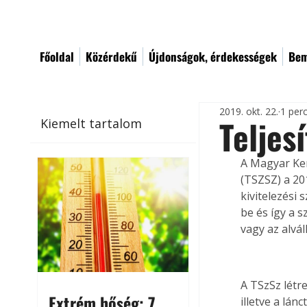
Főoldal
Közérdekű
Újdonságok, érdekességek
Bem
2019. okt. 22.
1 per
Teljes
Kiemelt tartalom
A Magyar Ker
(TSZSZ) a 201
kivitelezési 
be és így a s
vagy az alvál
A TSzSz létre
Extrém hőség: 7
illetve a lán