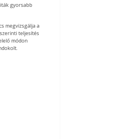
viták gyorsabb 
cs megvizsgálja a 
erinti teljesítés 
elelő módon 
ndokolt.