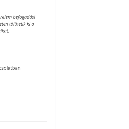
kérelem befogadási 
en tölthetik ki a 
ikat.
pcsolatban 