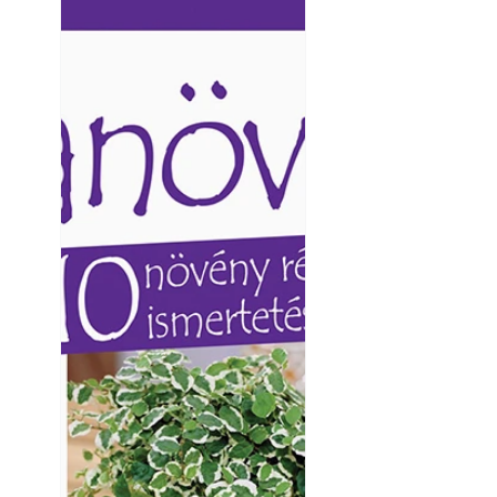
Ezermester lapszámai. A
Ezermester lapszámai
Laptapir kényelmes megoldás,
Laptapir kényelmes 
mert: – t
mert: – t
Napégés kezelése 
nap ért?