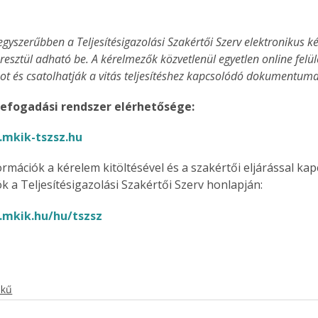
egyszerűbben a Teljesítésigazolási Szakértői Szerv elektronikus 
esztül adható be. A kérelmezők közvetlenül egyetlen online felület
ot és csatolhatják a vitás teljesítéshez kapcsolódó dokumentuma
efogadási rendszer elérhetősége:
.mkik-tszsz.hu
ormációk a kérelem kitöltésével és a szakértői eljárással ka
k a Teljesítésigazolási Szakértői Szerv honlapján:
.mkik.hu/hu/tszsz
ekű