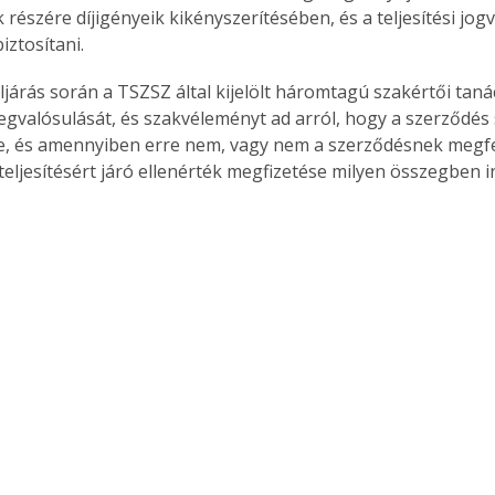
 részére díjigényeik kikényszerítésében, és a teljesítési jog
iztosítani.
ljárás során a TSZSZ által kijelölt háromtagú szakértői taná
gvalósulását, és szakvéleményt ad arról, hogy a szerződés sz
e, és amennyiben erre nem, vagy nem a szerződésnek megf
 teljesítésért járó ellenérték megfizetése milyen összegben i