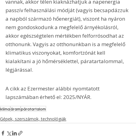
vannak, akkor télen kiaknázhatjuk a napenergia 
passzív felhasználási módját (vagyis becsapdázzuk 
a napból származó hőenergiát), viszont ha nyáron 
nem gondoskodunk a megfelelő árnyékolásról, 
akkor egészségtelen mértékben felforrósodhat az 
otthonunk. Vagyis az otthonunkban is a megfelelő 
klimatikus viszonyokat, komfortzónát kell 
kialakítani a jó hőmérséklettel, páratartalommal, 
légjárással.
A cikk az Ezermester alábbi nyomtatott 
lapszámában érhető el: 2025/NYÁR.
klíma
áram
páratartalom
Gépek, szerszámok, technológiák