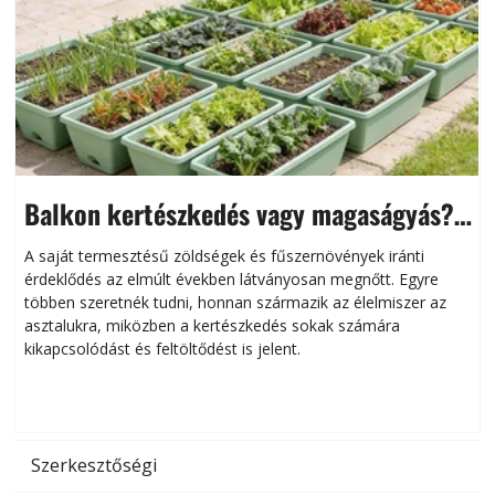
Balkon kertészkedés vagy magaságyás?
Helytakarékos kertészkedés
A saját termesztésű zöldségek és fűszernövények iránti
érdeklődés az elmúlt években látványosan megnőtt. Egyre
többen szeretnék tudni, honnan származik az élelmiszer az
l
asztalukra, miközben a kertészkedés sokak számára
kikapcsolódást és feltöltődést is jelent.
é
d
Szerkesztőségi