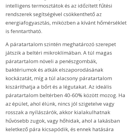
intelligens termosztátok és az időzített fűtési 
rendszerek segítségével csökkenthető az 
energiafogyasztás, miközben a kívánt hőmérséklet 
is fenntartható.
A páratartalom szintén meghatározó szerepet 
játszik a beltéri mikroklímában. A túl magas 
páratartalom növeli a penészgombák, 
baktériumok és atkák elszaporodásának 
kockázatát, míg a túl alacsony páratartalom 
kiszáríthatja a bőrt és a légutakat. Az ideális 
páratartalom beltérben 40-60% között mozog. Ha 
az épület, ahol élünk, nincs jól szigetelve vagy 
rosszak a nyílászárók, akkor kialakulhatnak 
hűvösebb zugok, vagy hőhidak, ahol a lakásban 
keletkező pára kicsapódik, és ennek hatására 