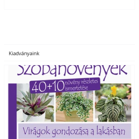
olvashatók az Ezermester lapszámai. A Laptapir kényelmes
megoldás, mert: – t
Kiadványaink