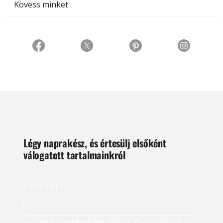
Kövess minket
Légy naprakész, és értesülj elsőként
válogatott tartalmainkról
E-mail cím
*
Igen, szeretnék feliratkozni, és elfogadom az 