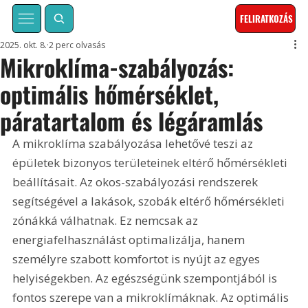
FELIRATKOZÁS
2025. okt. 8.
2 perc olvasás
Mikroklíma-szabályozás:
optimális hőmérséklet,
páratartalom és légáramlás
A mikroklíma szabályozása lehetővé teszi az 
épületek bizonyos területeinek eltérő hőmérsékleti 
beállításait. Az okos-szabályozási rendszerek 
segítségével a lakások, szobák eltérő hőmérsékleti 
zónákká válhatnak. Ez nemcsak az 
energiafelhasználást optimalizálja, hanem 
személyre szabott komfortot is nyújt az egyes 
helyiségekben. Az egészségünk szempontjából is 
fontos szerepe van a mikroklímáknak. Az optimális 