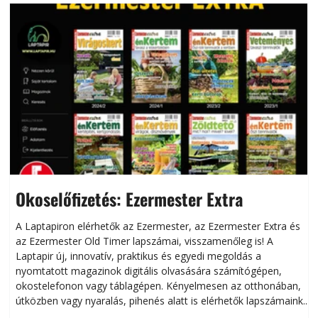
Okoselőfizetés: Ezermester Extra
A Laptapiron elérhetők az Ezermester, az Ezermester Extra és
az Ezermester Old Timer lapszámai, visszamenőleg is! A
Laptapir új, innovatív, praktikus és egyedi megoldás a
L
nyomtatott magazinok digitális olvasására számítógépen,
okostelefonon vagy táblagépen. Kényelmesen az otthonában,
útközben vagy nyaralás, pihenés alatt is elérhetők lapszámaink.
ú
Bárhol, bármikor, akár külföldön élve vagy dolgozva is
B