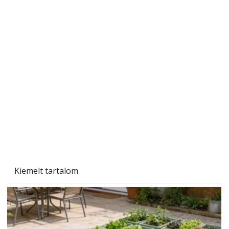
A varrógép és a varrás
Kiemelt tartalom