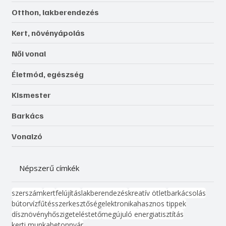
Otthon, lakberendezés
Kert, növényápolás
Női vonal
Életmód, egészség
Kismester
Barkács
Vonalzó
Népszerű címkék
szerszám
kert
felújítás
lakberendezés
kreatív ötlet
barkácsolás
bútor
víz
fűtés
szerkesztőség
elektronika
hasznos tippek
dísznövény
hőszigetelés
tető
megújuló energia
tisztítás
kerti munka
beton
nyár