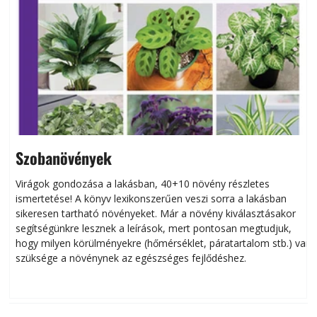
Szobanövények
Virágok gondozása a lakásban, 40+10 növény részletes
ismertetése! A könyv lexikonszerűen veszi sorra a lakásban
s
sikeresen tart­ha­tó növényeket. Már a növény kiválasztásakor
h
segítségünkre lesznek a leírások, mert pontosan megtudjuk,
k
hogy milyen körülményekre (hőmérséklet, páratartalom stb.) van
szüksége a növénynek az egészséges fejlődéshez.
t