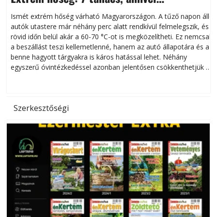
megóvhatjuk autónkat a nyári károktól
Ismét extrém hőség várható Magyarországon. A tűző napon álló
autók utastere már néhány perc alatt rendkívül felmelegszik, és
rövid időn belül akár a 60-70 °C-ot is megközelítheti. Ez nemcsak
n
a beszállást teszi kellemetlenné, hanem az autó állapotára és a
benne hagyott tárgyakra is káros hatással lehet. Néhány
egyszerű óvintézkedéssel azonban jelentősen csökkenthetjük a
hőség káros hatásait.
l
Szerkesztőségi