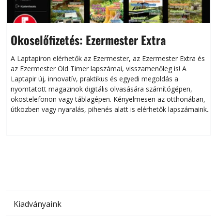
Okoselőfizetés: Ezermester Extra
A Laptapiron elérhetők az Ezermester, az Ezermester Extra és
az Ezermester Old Timer lapszámai, visszamenőleg is! A
Laptapir új, innovatív, praktikus és egyedi megoldás a
L
nyomtatott magazinok digitális olvasására számítógépen,
okostelefonon vagy táblagépen. Kényelmesen az otthonában,
útközben vagy nyaralás, pihenés alatt is elérhetők lapszámaink.
ú
Bárhol, bármikor, akár külföldön élve vagy dolgozva is
B
olvashatók az Ezermester lapszámai. A Laptapir kényelmes
megoldás, mert: – t
Kiadványaink