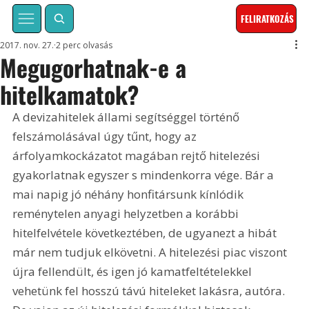
FELIRATKOZÁS
2017. nov. 27.
2 perc olvasás
Megugorhatnak-e a
hitelkamatok?
A devizahitelek állami segítséggel történő 
felszámolásával úgy tűnt, hogy az 
árfolyamkockázatot magában rejtő hitelezési 
gyakorlatnak egyszer s mindenkorra vége. Bár a 
mai napig jó néhány honfitársunk kínlódik 
reménytelen anyagi helyzetben a korábbi 
hitelfelvétele következtében, de ugyanezt a hibát 
már nem tudjuk elkövetni. A hitelezési piac viszont 
újra fellendült, és igen jó kamatfeltételekkel 
vehetünk fel hosszú távú hiteleket lakásra, autóra. 