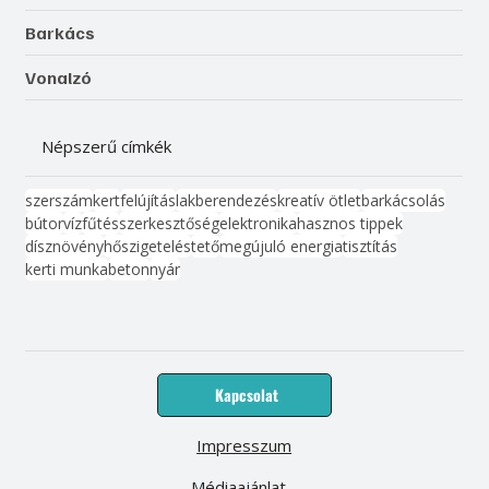
Barkács
Vonalzó
Népszerű címkék
szerszám
kert
felújítás
lakberendezés
kreatív ötlet
barkácsolás
bútor
víz
fűtés
szerkesztőség
elektronika
hasznos tippek
dísznövény
hőszigetelés
tető
megújuló energia
tisztítás
kerti munka
beton
nyár
Kapcsolat
Impresszum
Médiaajánlat