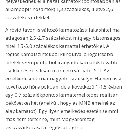
helyezkednek el a hazai kamatok (pontosabban az 
állampapír hozamok) 1,3 százalékos, illetve 2,6 
százalékos értékkel.
A rövid távon is változó kamatozású lakáshitel ma 
átlagosan 2,5-2,7 százalékos, míg egy biztonságos 
hitel 4,5-5,0 százalékos kamattal érhetők el. A 
régiós kamatszintekből kiindulva, a legolcsóbb 
hitelek szempontjából irányadó kamatok további 
csökkenése reálisan már nem várható. Sőt! Az 
emelkedésnek már nagyobb az esélye. Ha nem is a 
következő hónapokban, de a következő 1-1,5 évben 
egy 0,7 százalékpontos kamatemelkedés reálisan 
bekövetkezhet (anélkül, hogy az MNB emelné az 
alapkamatot). Egy ilyen emelkedés esetén semmi 
más nem történne, mint Magyarország 
visszazárkózása a régiós átlaghoz.