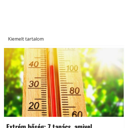
Naptej vagy napolaj? Melyiket válasszuk, és
miben különböznek?
Kiemelt tartalom
Extrém hőség: 7 tanács, amivel