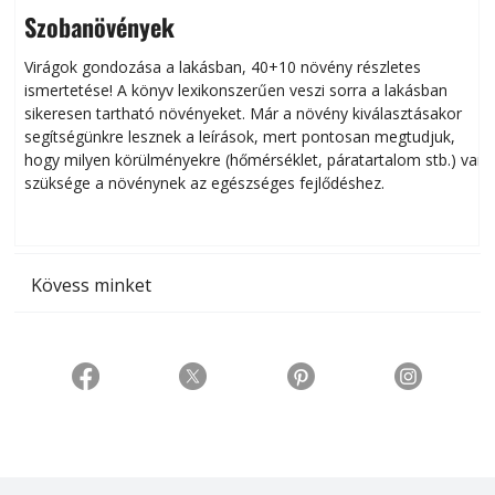
Szobanövények
Virágok gondozása a lakásban, 40+10 növény részletes
ismertetése! A könyv lexikonszerűen veszi sorra a lakásban
s
sikeresen tart­ha­tó növényeket. Már a növény kiválasztásakor
h
segítségünkre lesznek a leírások, mert pontosan megtudjuk,
k
hogy milyen körülményekre (hőmérséklet, páratartalom stb.) van
szüksége a növénynek az egészséges fejlődéshez.
t
Kövess minket