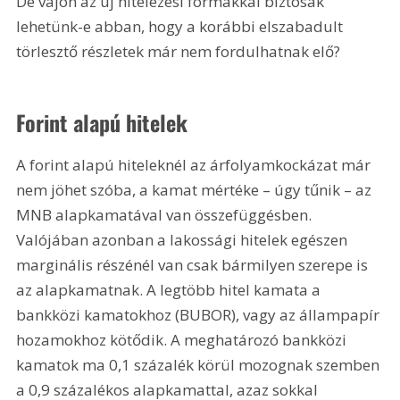
De vajon az új hitelezési formákkal biztosak 
lehetünk-e abban, hogy a korábbi elszabadult 
törlesztő részletek már nem fordulhatnak elő?
Forint alapú hitelek
A forint alapú hiteleknél az árfolyamkockázat már 
nem jöhet szóba, a kamat mértéke – úgy tűnik – az 
MNB alapkamatával van összefüggésben. 
Valójában azonban a lakossági hitelek egészen 
marginális részénél van csak bármilyen szerepe is 
az alapkamatnak. A legtöbb hitel kamata a 
bankközi kamatokhoz (BUBOR), vagy az állampapír 
hozamokhoz kötődik. A meghatározó bankközi 
kamatok ma 0,1 százalék körül mozognak szemben 
a 0,9 százalékos alapkamattal, azaz sokkal 