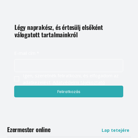
Légy naprakész, és értesülj elsőként
válogatott tartalmainkról
E-mail cím
*
Igen, szeretnék feliratkozni, és elfogadom az 
adatkezelést. 
Adatvédelmi tájékoztató
Feliratkozás
Ezermester online
Lap tetejére