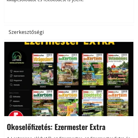
d
Szerkesztőségi
Okoselőfizetés: Ezermester Extra