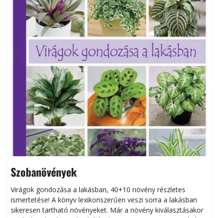
Szobanövények
Virágok gondozása a lakásban, 40+10 növény részletes
ismertetése! A könyv lexikonszerűen veszi sorra a lakásban
s
sikeresen tart­ha­tó növényeket. Már a növény kiválasztásakor
h