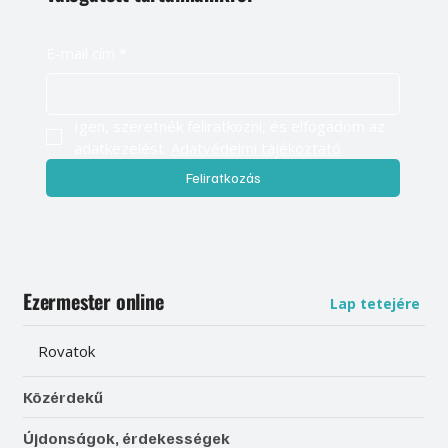
E-mail cím
*
Igen, szeretnék feliratkozni, és elfogadom az 
adatkezelést. 
Adatvédelmi tájékoztató
Feliratkozás
Ezermester online
Lap tetejére
Rovatok
Közérdekű
Újdonságok, érdekességek