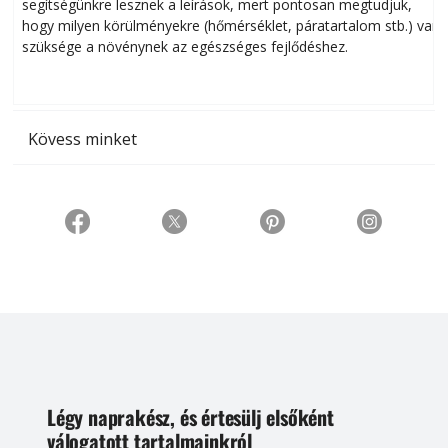
segítségünkre lesznek a leírások, mert pontosan megtudjuk,
k
hogy milyen körülményekre (hőmérséklet, páratartalom stb.) van
szüksége a növénynek az egészséges fejlődéshez.
t
Kövess minket
Légy naprakész, és értesülj elsőként
válogatott tartalmainkról