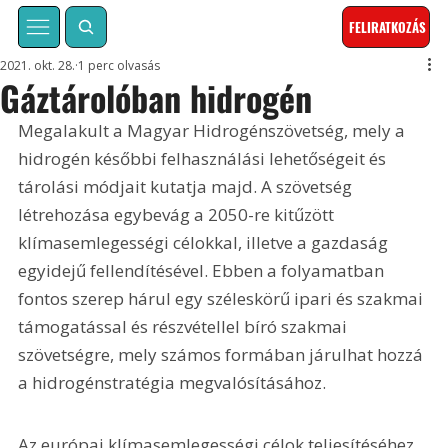
FELIRATKOZÁS
2021. okt. 28.
1 perc olvasás
Gáztárolóban hidrogén
Megalakult a Magyar Hidrogénszövetség, mely a 
hidrogén későbbi felhasználási lehetőségeit és 
tárolási módjait kutatja majd. A szövetség 
létrehozása egybevág a 2050-re kitűzött 
klímasemlegességi célokkal, illetve a gazdaság 
egyidejű fellendítésével. Ebben a folyamatban 
fontos szerep hárul egy széleskörű ipari és szakmai 
támogatással és részvétellel bíró szakmai 
szövetségre, mely számos formában járulhat hozzá 
a hidrogénstratégia megvalósításához.
Az európai klímasemlegességi célok teljesítéséhez 