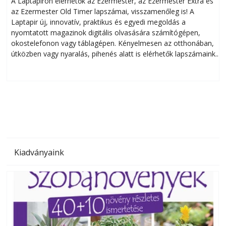
A Laptapiron elérhetők az Ezermester, az Ezermester Extra és
az Ezermester Old Timer lapszámai, visszamenőleg is! A
Laptapir új, innovatív, praktikus és egyedi megoldás a
L
nyomtatott magazinok digitális olvasására számítógépen,
okostelefonon vagy táblagépen. Kényelmesen az otthonában,
útközben vagy nyaralás, pihenés alatt is elérhetők lapszámaink.
ú
Bárhol, bármikor, akár külföldön élve vagy dolgozva is
B
olvashatók az Ezermester lapszámai. A Laptapir kényelmes
megoldás, mert: – t
Kiadványaink