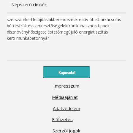
Népszerű címkék
szerszám
kert
felújítás
lakberendezés
kreatív ötlet
barkácsolás
bútor
víz
fűtés
szerkesztőség
elektronika
hasznos tippek
dísznövény
hőszigetelés
tető
megújuló energia
tisztítás
kerti munka
beton
nyár
Kapcsolat
Impresszum
Médiaajánlat
Adatvédelem
Előfizetés
Szerzői jogok