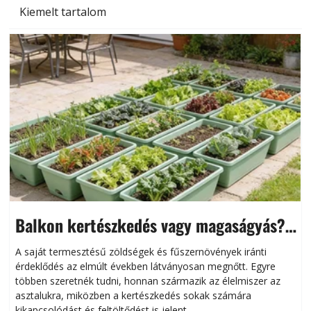
Kiemelt tartalom
Balkon kertészkedés vagy magaságyás?
Helytakarékos kertészkedés
A saját termesztésű zöldségek és fűszernövények iránti
érdeklődés az elmúlt években látványosan megnőtt. Egyre
többen szeretnék tudni, honnan származik az élelmiszer az
l
asztalukra, miközben a kertészkedés sokak számára
kikapcsolódást és feltöltődést is jelent.
é