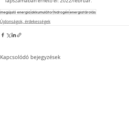
lapszámában érhető el: 2022/február.
megújuló energia
akkumulátor
hidrogén
energiatárolás
Újdonságok, érdekességek
Kapcsolódó bejegyzések