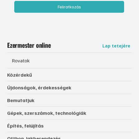
Feliratkozás
Ezermester online
Lap tetejére
Rovatok
Közérdekű
Újdonságok, érdekességek
Bemutatjuk
Gépek, szerszámok, technológiák
Építés, felújítás
Otthon, lakberendezés