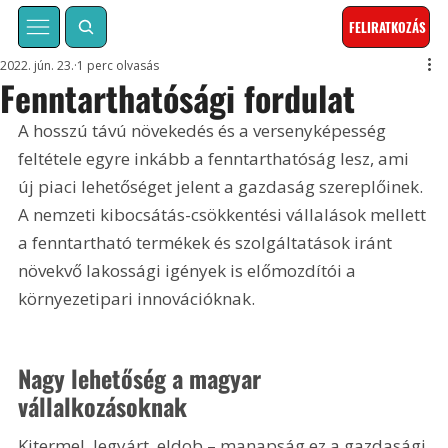
FELIRATKOZÁS
2022. jún. 23.
1 perc olvasás
Fenntarthatósági fordulat
A hosszú távú növekedés és a versenyképesség 
feltétele egyre inkább a fenntarthatóság lesz, ami 
új piaci lehetőséget jelent a gazdaság szereplőinek. 
A nemzeti kibocsátás-csökkentési vállalások mellett 
a fenntartható termékek és szolgáltatások iránt 
növekvő lakossági igények is előmozdítói a 
környezetipari innovációknak.
Nagy lehetőség a magyar 
vállalkozásoknak
Kitermel, legyárt, eldob – manapság ez a gazdasági 