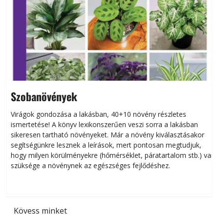
Szobanövények
Virágok gondozása a lakásban, 40+10 növény részletes
ismertetése! A könyv lexikonszerűen veszi sorra a lakásban
s
sikeresen tart­ha­tó növényeket. Már a növény kiválasztásakor
h
segítségünkre lesznek a leírások, mert pontosan megtudjuk,
k
hogy milyen körülményekre (hőmérséklet, páratartalom stb.) van
szüksége a növénynek az egészséges fejlődéshez.
t
Kövess minket