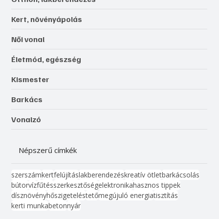
Kert, növényápolás
Női vonal
Életmód, egészség
Kismester
Barkács
Vonalzó
Népszerű címkék
szerszám
kert
felújítás
lakberendezés
kreatív ötlet
barkácsolás
bútor
víz
fűtés
szerkesztőség
elektronika
hasznos tippek
dísznövény
hőszigetelés
tető
megújuló energia
tisztítás
kerti munka
beton
nyár