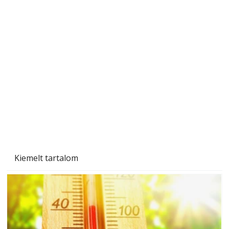
Naptej vagy napolaj? Melyiket válasszuk, és
miben különböznek?
Kiemelt tartalom