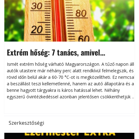
Extrém hőség: 7 tanács, amivel
megóvhatjuk autónkat a nyári károktól
Ismét extrém hőség várható Magyarországon. A tűző napon álló
autók utastere már néhány perc alatt rendkívül felmelegszik, és
rövid időn belül akár a 60-70 °C-ot is megközelítheti. Ez nemcsak
n
a beszállást teszi kellemetlenné, hanem az autó állapotára és a
benne hagyott tárgyakra is káros hatással lehet. Néhány
egyszerű óvintézkedéssel azonban jelentősen csökkenthetjük a
hőség káros hatásait.
l
Szerkesztőségi