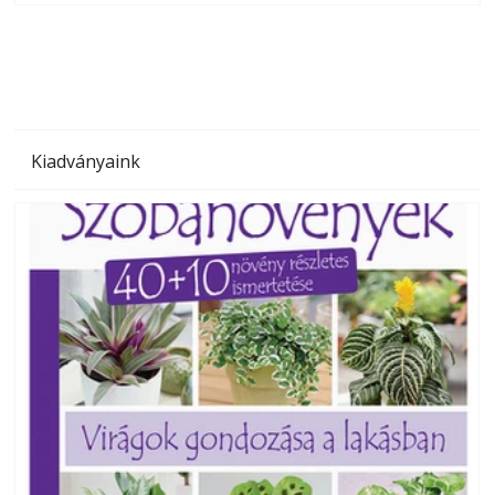
megoldás, mert: – t
Kiadványaink