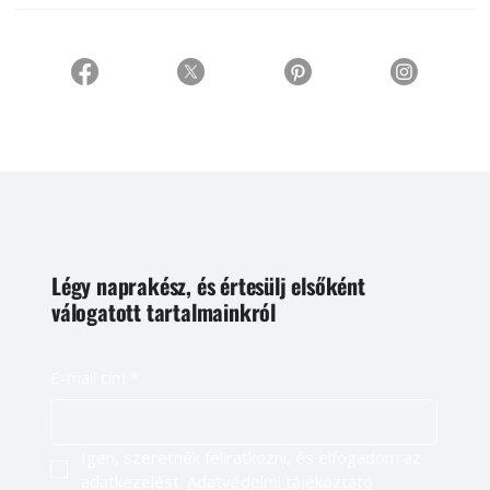
Légy naprakész, és értesülj elsőként
válogatott tartalmainkról
E-mail cím
*
Igen, szeretnék feliratkozni, és elfogadom az 
adatkezelést. 
Adatvédelmi tájékoztató