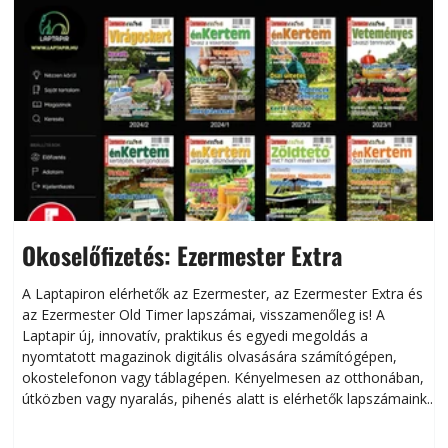
Okoselőfizetés: Ezermester Extra
A Laptapiron elérhetők az Ezermester, az Ezermester Extra és
az Ezermester Old Timer lapszámai, visszamenőleg is! A
Laptapir új, innovatív, praktikus és egyedi megoldás a
L
nyomtatott magazinok digitális olvasására számítógépen,
okostelefonon vagy táblagépen. Kényelmesen az otthonában,
útközben vagy nyaralás, pihenés alatt is elérhetők lapszámaink.
ú
Bárhol, bármikor, akár külföldön élve vagy dolgozva is
B
olvashatók az Ezermester lapszámai. A Laptapir kényelmes