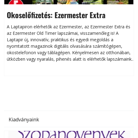
Okoselőfizetés: Ezermester Extra
A Laptapiron elérhetők az Ezermester, az Ezermester Extra és
az Ezermester Old Timer lapszámai, visszamenőleg is! A
Laptapir új, innovatív, praktikus és egyedi megoldás a
L
nyomtatott magazinok digitális olvasására számítógépen,
okostelefonon vagy táblagépen. Kényelmesen az otthonában,
útközben vagy nyaralás, pihenés alatt is elérhetők lapszámaink.
ú
Bárhol, bármikor, akár külföldön élve vagy dolgozva is
B
olvashatók az Ezermester lapszámai. A Laptapir kényelmes
megoldás, mert: – t
Kiadványaink