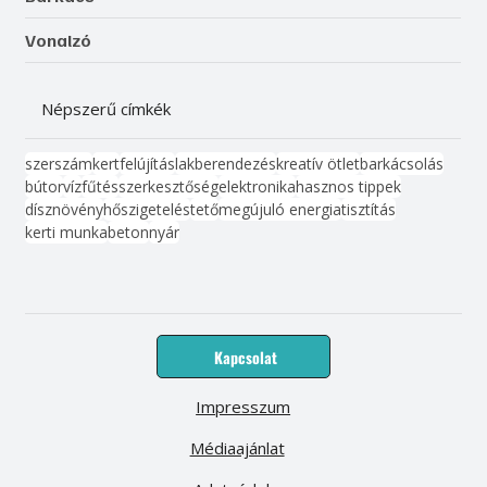
Vonalzó
Népszerű címkék
szerszám
kert
felújítás
lakberendezés
kreatív ötlet
barkácsolás
bútor
víz
fűtés
szerkesztőség
elektronika
hasznos tippek
dísznövény
hőszigetelés
tető
megújuló energia
tisztítás
kerti munka
beton
nyár
Kapcsolat
Impresszum
Médiaajánlat