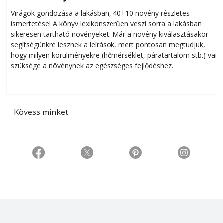
Virágok gondozása a lakásban, 40+10 növény részletes
ismertetése! A könyv lexikonszerűen veszi sorra a lakásban
s
sikeresen tart­ha­tó növényeket. Már a növény kiválasztásakor
h
segítségünkre lesznek a leírások, mert pontosan megtudjuk,
k
hogy milyen körülményekre (hőmérséklet, páratartalom stb.) van
szüksége a növénynek az egészséges fejlődéshez.
t
Kövess minket