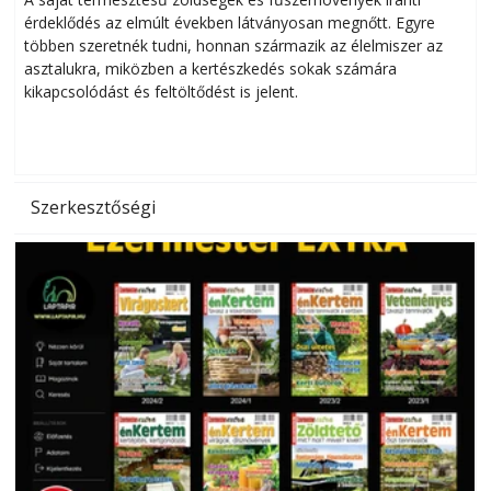
érdeklődés az elmúlt években látványosan megnőtt. Egyre
többen szeretnék tudni, honnan származik az élelmiszer az
l
asztalukra, miközben a kertészkedés sokak számára
kikapcsolódást és feltöltődést is jelent.
é
d
Szerkesztőségi