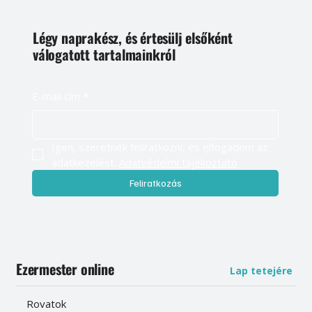
Légy naprakész, és értesülj elsőként
válogatott tartalmainkról
E-mail cím
*
Igen, szeretnék feliratkozni, és elfogadom az 
adatkezelést. 
Adatvédelmi tájékoztató
Feliratkozás
Ezermester online
Lap tetejére
Rovatok