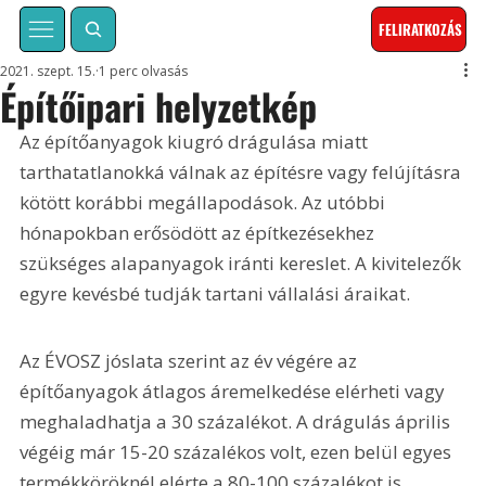
FELIRATKOZÁS
2021. szept. 15.
1 perc olvasás
Építőipari helyzetkép
Az építőanyagok kiugró drágulása miatt 
tarthatatlanokká válnak az építésre vagy felújításra 
kötött korábbi megállapodások. Az utóbbi 
hónapokban erősödött az építkezésekhez 
szükséges alapanyagok iránti kereslet. A kivitelezők 
egyre kevésbé tudják tartani vállalási áraikat.
Az ÉVOSZ jóslata szerint az év végére az 
építőanyagok átlagos áremelkedése elérheti vagy 
meghaladhatja a 30 százalékot. A drágulás április 
végéig már 15-20 százalékos volt, ezen belül egyes 
termékköröknél elérte a 80-100 százalékot is.