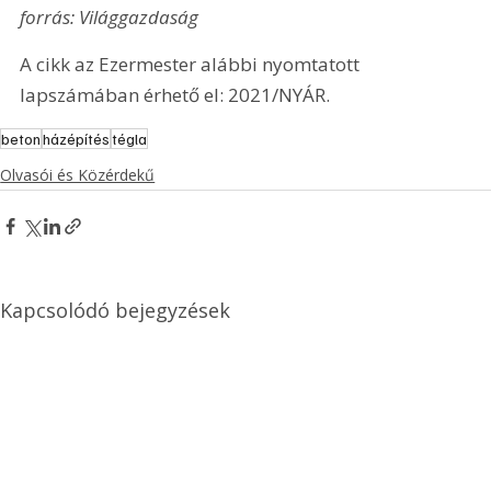
forrás: Világgazdaság
A cikk az Ezermester alábbi nyomtatott 
lapszámában érhető el: 2021/NYÁR.
beton
házépítés
tégla
Olvasói és Közérdekű
Kapcsolódó bejegyzések