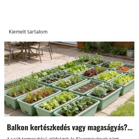
miben különböznek?
Kiemelt tartalom
Balkon kertészkedés vagy magaságyás?
Helytakarékos kertészkedés
A saját termesztésű zöldségek és fűszernövények iránti