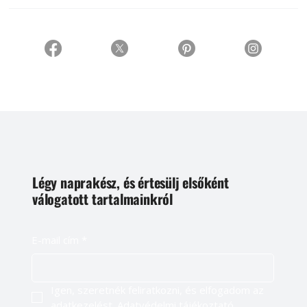
Légy naprakész, és értesülj elsőként
válogatott tartalmainkról
E-mail cím
*
Igen, szeretnék feliratkozni, és elfogadom az 
adatkezelést. 
Adatvédelmi tájékoztató