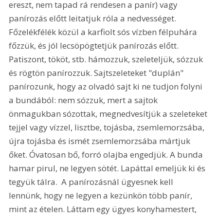
ereszt, nem tapad rá rendesen a panír) vagy 
panírozás előtt leitatjuk róla a nedvességet. 
Főzelékfélék közül a karfiolt sós vízben félpuhára 
főzzük, és jól lecsöpögtetjük panírozás előtt. 
Patiszont, tököt, stb. hámozzuk, szeleteljük, sózzuk 
és rögtön panírozzuk. Sajtszeleteket "duplán" 
panírozunk, hogy az olvadó sajt ki ne tudjon folyni 
a bundából: nem sózzuk, mert a sajtok 
önmagukban sózottak, megnedvesítjük a szeleteket 
tejjel vagy vízzel, lisztbe, tojásba, zsemlemorzsába, 
újra tojásba és ismét zsemlemorzsába mártjuk 
őket. Óvatosan bő, forró olajba engedjük. A bunda 
hamar pirul, ne legyen sötét. Lapáttal emeljük ki és 
tegyük tálra.  A panírozásnál ügyesnek kell 
lennünk, hogy ne legyen a kezünkön több panír, 
mint az ételen. Láttam egy ügyes konyhamestert, 