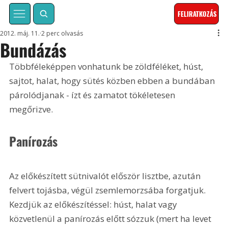
FELIRATKOZÁS
2012. máj. 11.
2 perc olvasás
Bundázás
Többféleképpen vonhatunk be zöldféléket, húst, 
sajtot, halat, hogy sütés közben ebben a bundában 
párolódjanak - ízt és zamatot tökéletesen 
megőrizve. 
Panírozás
Az előkészített sütnivalót először lisztbe, azután 
felvert tojásba, végül zsemlemorzsába forgatjuk. 
Kezdjük az előkészítéssel: húst, halat vagy 
közvetlenül a panírozás előtt sózzuk (mert ha levet 