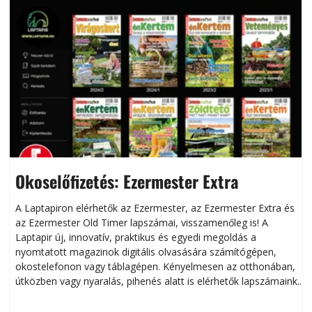
Okoselőfizetés: Ezermester Extra
A Laptapiron elérhetők az Ezermester, az Ezermester Extra és
az Ezermester Old Timer lapszámai, visszamenőleg is! A
Laptapir új, innovatív, praktikus és egyedi megoldás a
L
nyomtatott magazinok digitális olvasására számítógépen,
okostelefonon vagy táblagépen. Kényelmesen az otthonában,
útközben vagy nyaralás, pihenés alatt is elérhetők lapszámaink.
ú
Bárhol, bármikor, akár külföldön élve vagy dolgozva is
B
olvashatók az Ezermester lapszámai. A Laptapir kényelmes