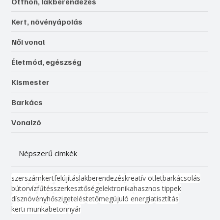
Otthon, lakberendezés
Kert, növényápolás
Női vonal
Életmód, egészség
Kismester
Barkács
Vonalzó
Népszerű címkék
szerszám
kert
felújítás
lakberendezés
kreatív ötlet
barkácsolás
bútor
víz
fűtés
szerkesztőség
elektronika
hasznos tippek
dísznövény
hőszigetelés
tető
megújuló energia
tisztítás
kerti munka
beton
nyár