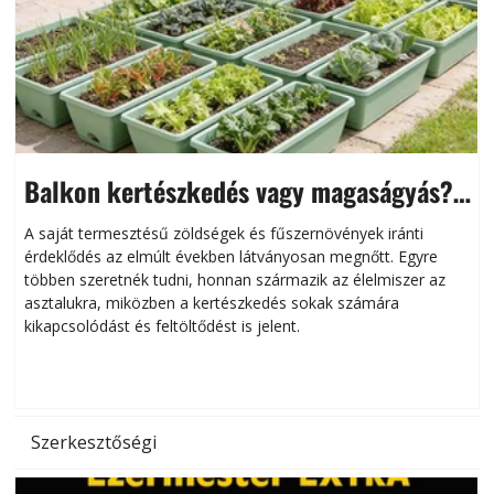
Balkon kertészkedés vagy magaságyás?
Helytakarékos kertészkedés
A saját termesztésű zöldségek és fűszernövények iránti
érdeklődés az elmúlt években látványosan megnőtt. Egyre
többen szeretnék tudni, honnan származik az élelmiszer az
l
asztalukra, miközben a kertészkedés sokak számára
kikapcsolódást és feltöltődést is jelent.
é
d
Szerkesztőségi