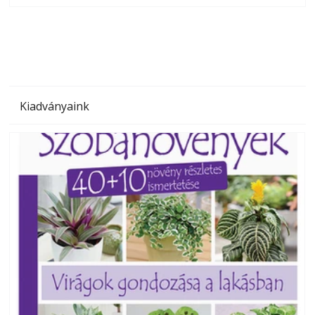
megoldás, mert: – t
Kiadványaink