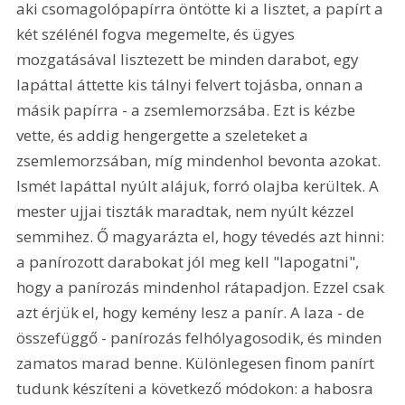
aki csomagolópapírra öntötte ki a lisztet, a papírt a 
két szélénél fogva megemelte, és ügyes 
mozgatásával lisztezett be minden darabot, egy 
lapáttal áttette kis tálnyi felvert tojásba, onnan a 
másik papírra - a zsemlemorzsába. Ezt is kézbe 
vette, és addig hengergette a szeleteket a 
zsemlemorzsában, míg mindenhol bevonta azokat. 
Ismét lapáttal nyúlt alájuk, forró olajba kerültek. A 
mester ujjai tiszták maradtak, nem nyúlt kézzel 
semmihez. Ő magyarázta el, hogy tévedés azt hinni: 
a panírozott darabokat jól meg kell "lapogatni", 
hogy a panírozás mindenhol rátapadjon. Ezzel csak 
azt érjük el, hogy kemény lesz a panír. A laza - de 
összefüggő - panírozás felhólyagosodik, és minden 
zamatos marad benne. Különlegesen finom panírt 
tudunk készíteni a következő módokon: a habosra 