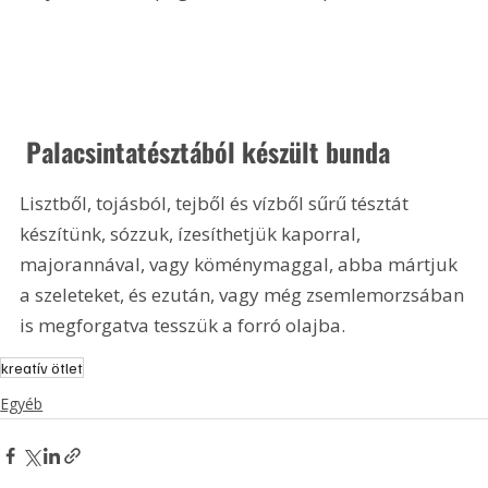
 Palacsintatésztából készült bunda
Lisztből, tojásból, tejből és vízből sűrű tésztát 
készítünk, sózzuk, ízesíthetjük kaporral, 
majorannával, vagy köménymaggal, abba mártjuk 
a szeleteket, és ezután, vagy még zsemlemorzsában 
is megforgatva tesszük a forró olajba. 
kreatív ötlet
Egyéb