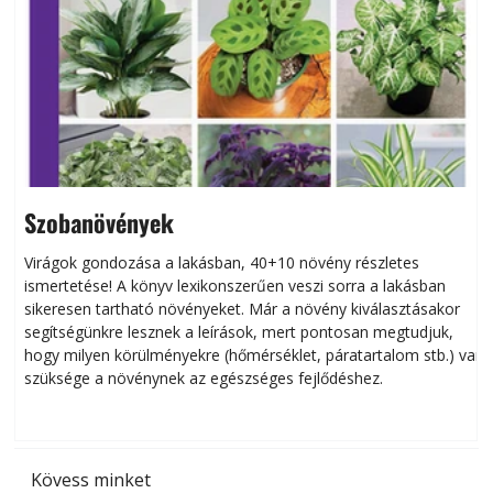
Szobanövények
Virágok gondozása a lakásban, 40+10 növény részletes
ismertetése! A könyv lexikonszerűen veszi sorra a lakásban
s
sikeresen tart­ha­tó növényeket. Már a növény kiválasztásakor
h
segítségünkre lesznek a leírások, mert pontosan megtudjuk,
k
hogy milyen körülményekre (hőmérséklet, páratartalom stb.) van
szüksége a növénynek az egészséges fejlődéshez.
t
Kövess minket