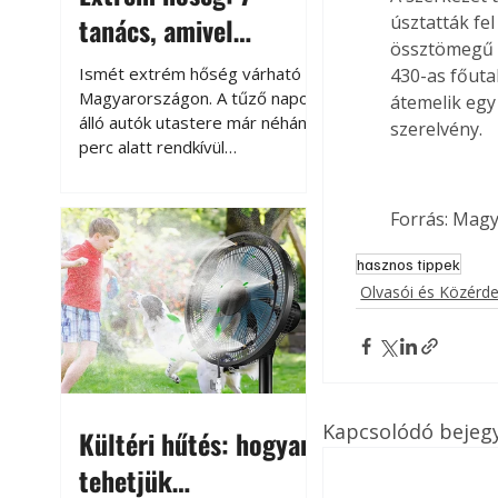
tanács, amivel
úsztatták fe
össztömegű S
megóvhatjuk
Ismét extrém hőség várható
430-as főuta
autónkat a nyári
Magyarországon. A tűző napon
átemelik egy
álló autók utastere már néhány
szerelvény.
károktól
perc alatt rendkívül
felmelegszik, és rövid időn belül
akár a 60-70 °C-ot is
Forrás: Mag
megközelítheti. Ez nemcsak a
beszállást teszi kellemetlenné,
hasznos tippek
hanem az autó állapotára és a
Olvasói és Közérd
benne hagyott tárgyakra is
káros hatással lehet. Néhány
egyszerű óvintézkedéssel
azonban jelentősen
csökkenthetjük a hőség káros
hatásait.
Kapcsolódó bejeg
Kültéri hűtés: hogyan
tehetjük