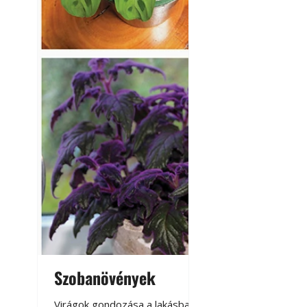
Szobanövények
Virágoskert: k
teraszon, laká
Virágok gondozása a lakásban,