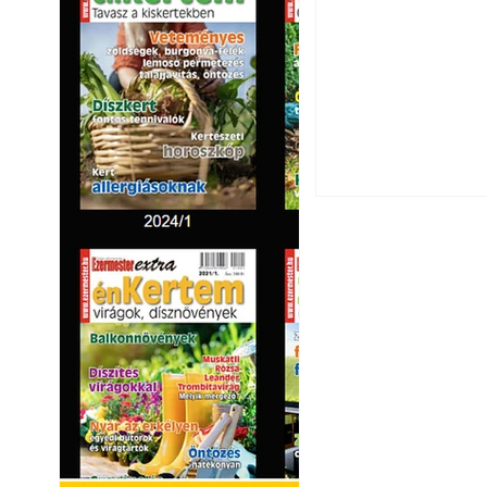
Extrém hőség: 7 
autónkat a nyári 
Napégés kezelése 