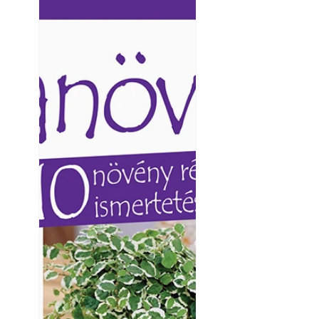
Ezermester lapszámai. A
Ezermester lapszámai
Laptapir kényelmes megoldás,
Laptapir kényelmes 
mert: – t
mert: – t