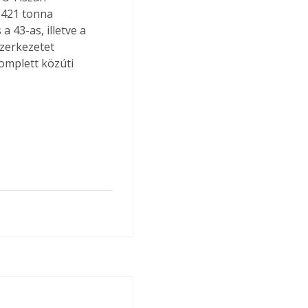
 421 tonna 
43-as, illetve a 
szerkezetet 
omplett közúti 