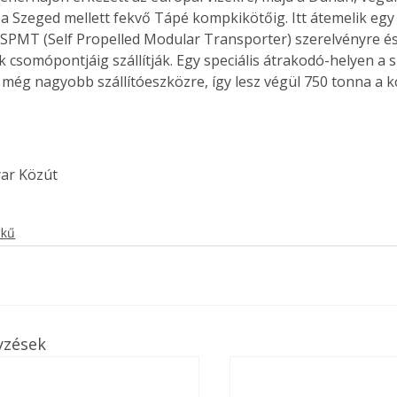
l a Szeged mellett fekvő Tápé kompkikötőig. Itt átemelik egy
PMT (Self Propelled Modular Transporter) szerelvényre és a 
k csomópontjáig szállítják. Egy speciális átrakodó-helyen a 
 még nagyobb szállítóeszközre, így lesz végül 750 tonna a k
yar Közút
ekű
yzések