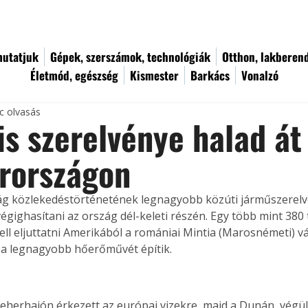
utatjuk
Gépek, szerszámok, technológiák
Otthon, lakberen
Életmód, egészség
Kismester
Barkács
Vonalzó
c olvasás
is szerelvénye halad á
rországon
g közlekedéstörténetének legnagyobb közúti járműszerelv
gighasítani az ország dél-keleti részén. Egy több mint 380
ell eljuttatni Amerikából a romániai Mintia (Marosnémeti) v
a legnagyobb hőerőművét építik.
teherhajón érkezett az európai vizekre, majd a Dunán, végül