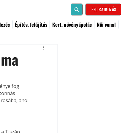
FELIRATKOZÁS
dezés
Építés, felújítás
Kert, növényápolás
Női vonal
t ma
énye fog 
 tonnás 
árosába, ahol 
 a Tiszán 