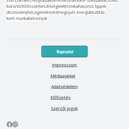
szerszám
kert
felújítás
lakberendezés
kreatív ötlet
barkácsolás
bútor
víz
fűtés
szerkesztőség
elektronika
hasznos tippek
dísznövény
hőszigetelés
tető
megújuló energia
tisztítás
kerti munka
beton
nyár
Kapcsolat
Impresszum
Médiaajánlat
Adatvédelem
Előfizetés
Szerzői jogok