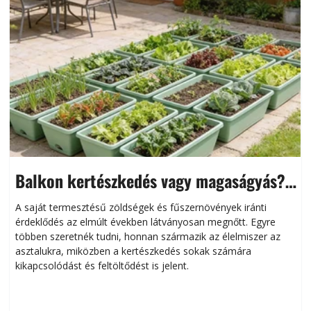
Balkon kertészkedés vagy magaságyás?
Helytakarékos kertészkedés
A saját termesztésű zöldségek és fűszernövények iránti
érdeklődés az elmúlt években látványosan megnőtt. Egyre
többen szeretnék tudni, honnan származik az élelmiszer az
l
asztalukra, miközben a kertészkedés sokak számára
kikapcsolódást és feltöltődést is jelent.
é
d