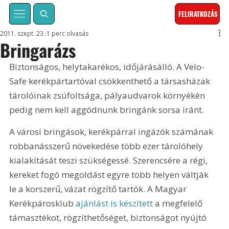
FELIRATKOZÁS
2011. szept. 23.
1 perc olvasás
Bringarázs
Biztonságos, helytakarékos, időjárásálló. A Velo-
Safe kerékpártartóval csökkenthető a társasházak 
tárolóinak zsúfoltsága, pályaudvarok környékén 
pedig nem kell aggódnunk bringánk sorsa iránt. 
A városi bringások, kerékpárral ingázók számának 
robbanásszerű növekedése több ezer tárolóhely 
kialakítását teszi szükségessé. Szerencsére a régi, 
kereket fogó megoldást egyre több helyen váltják 
le a korszerű, vázat rögzítő tartók. A Magyar 
Kerékpárosklub 
ajánlást is készített
 a megfelelő 
támasztékot, rögzíthetőséget, biztonságot nyújtó 