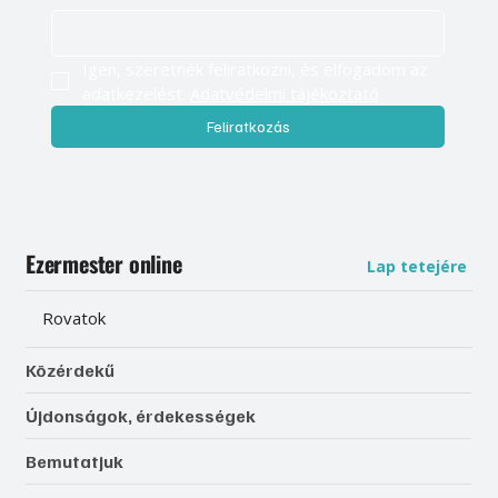
Igen, szeretnék feliratkozni, és elfogadom az 
adatkezelést. 
Adatvédelmi tájékoztató
Feliratkozás
Ezermester online
Lap tetejére
Rovatok
Közérdekű
Újdonságok, érdekességek
Bemutatjuk