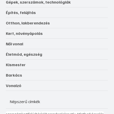
Gépek, szerszámok, technológiák
Építés, felújítás
Otthon, lakberendezés
Kert, növényápolás
Női vonal
Életmód, egészség
Kismester
Barkács
Vonalzó
Népszerű címkék