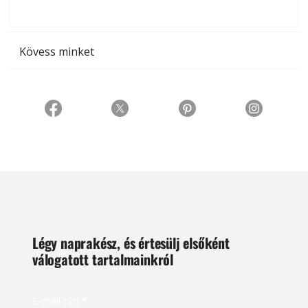
t
Kövess minket
Légy naprakész, és értesülj elsőként
válogatott tartalmainkról
E-mail cím
*