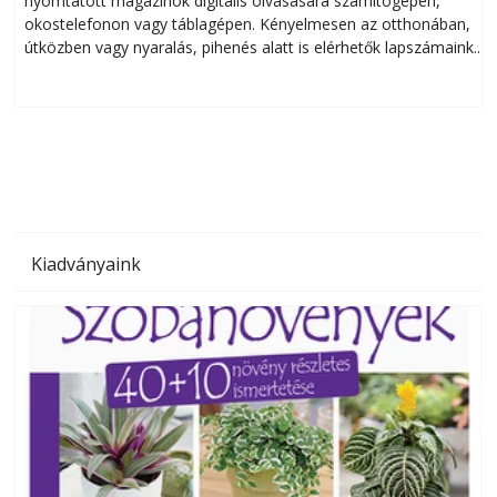
nyomtatott magazinok digitális olvasására számítógépen,
okostelefonon vagy táblagépen. Kényelmesen az otthonában,
útközben vagy nyaralás, pihenés alatt is elérhetők lapszámaink.
ú
Bárhol, bármikor, akár külföldön élve vagy dolgozva is
B
olvashatók az Ezermester lapszámai. A Laptapir kényelmes
megoldás, mert: – t
Kiadványaink