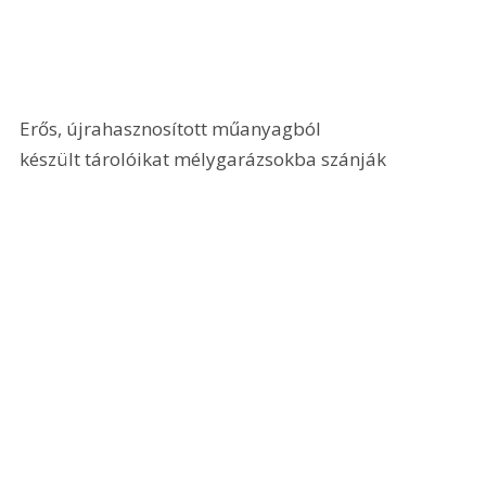
Erős, újrahasznosított műanyagból 
készült tárolóikat mélygarázsokba szánják