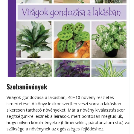
Szobanövények
Virágok gondozása a lakásban, 40+10 növény részletes
ismertetése! A könyv lexikonszerűen veszi sorra a lakásban
s
sikeresen tart­ha­tó növényeket. Már a növény kiválasztásakor
h
segítségünkre lesznek a leírások, mert pontosan megtudjuk,
k
hogy milyen körülményekre (hőmérséklet, páratartalom stb.) van
szüksége a növénynek az egészséges fejlődéshez.