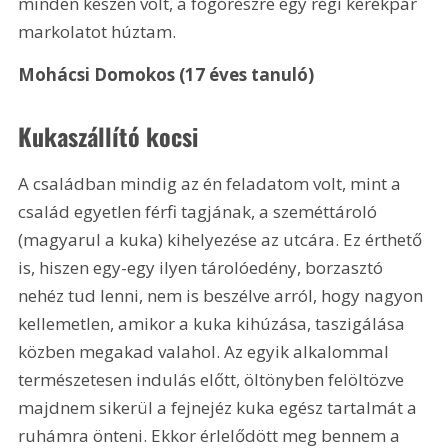
minden készen volt, a fogórészre egy régi kerékpár 
markolatot húztam.
Mohácsi Domokos (17 éves tanuló)
Kukaszállító kocsi
A családban mindig az én feladatom volt, mint a 
család egyetlen férfi tagjának, a szeméttároló 
(magyarul a kuka) kihelyezése az utcára. Ez érthető 
is, hiszen egy-egy ilyen tárolóedény, borzasztó 
nehéz tud lenni, nem is beszélve arról, hogy nagyon 
kellemetlen, amikor a kuka kihúzása, taszigálása 
közben megakad valahol. Az egyik alkalommal  
természetesen indulás előtt, öltönyben felöltözve  
majdnem sikerül a fejnejéz kuka egész tartalmát a 
ruhámra önteni. Ekkor érlelődött meg bennem a 