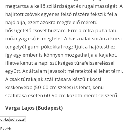
megtartsa a kellő szilárdságát és rugalmasságát. A 
hajlított csövek egyenes felső részére fekszik fel a 
hajó alja, ezért azokra megfelelő méretű 
hőszigetelő csövet húztam. Erre a célra puha falú 
műanyag cső is megfelel. A használat során a kocsi 
tengelyét gumi pókokkal rögzítjük a hajótesthez, 
így egy ember is könnyen mozgathatja a kajakot, 
illetve kenut a napi szükséges túrafelszereléssel 
együtt. Az általam javasolt méretektől el lehet térni. 
A csak túrakajak szállítására készült kocsi 
keskenyebb (50-60 cm széles) is lehet, kenu 
szállítása esetén 60-90 cm közötti méret célszerű.
Varga Lajos (Budapest)
al-ko
pályázat
Egyéb