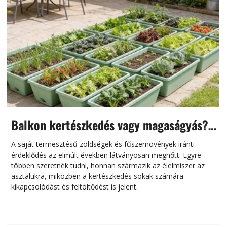
Balkon kertészkedés vagy magaságyás?
Helytakarékos kertészkedés
A saját termesztésű zöldségek és fűszernövények iránti
érdeklődés az elmúlt években látványosan megnőtt. Egyre
többen szeretnék tudni, honnan származik az élelmiszer az
l
asztalukra, miközben a kertészkedés sokak számára
kikapcsolódást és feltöltődést is jelent.
é
d