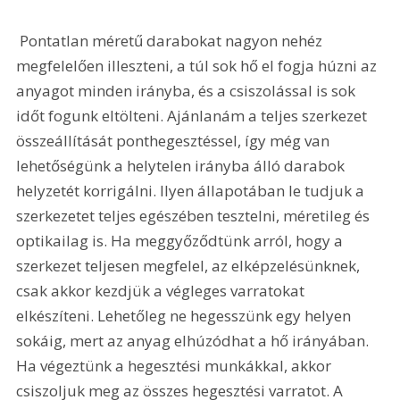
 Pontatlan méretű darabokat nagyon nehéz 
megfelelően illeszteni, a túl sok hő el fogja húzni az 
anyagot minden irányba, és a csiszolással is sok 
időt fogunk eltölteni. Ajánlanám a teljes szerkezet 
összeállítását ponthegesztéssel, így még van 
lehetőségünk a helytelen irányba álló darabok 
helyzetét korrigálni. Ilyen állapotában le tudjuk a 
szerkezetet teljes egészében tesztelni, méretileg és 
optikailag is. Ha meggyőződtünk arról, hogy a 
szerkezet teljesen megfelel, az elképzelésünknek, 
csak akkor kezdjük a végleges varratokat 
elkészíteni. Lehetőleg ne hegesszünk egy helyen 
sokáig, mert az anyag elhúzódhat a hő irányában. 
Ha végeztünk a hegesztési munkákkal, akkor 
csiszoljuk meg az összes hegesztési varratot. A 