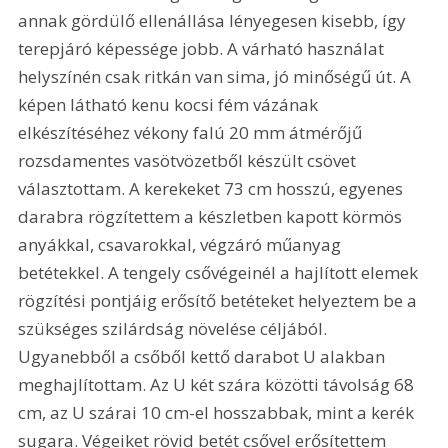
annak gördülő ellenállása lényegesen kisebb, így 
terepjáró képessége jobb. A várható használat 
helyszínén csak ritkán van sima, jó minőségű út. A 
képen látható kenu kocsi fém vázának 
elkészítéséhez vékony falú 20 mm átmérőjű 
rozsdamentes vasötvözetből készült csövet 
választottam. A kerekeket 73 cm hosszú, egyenes 
darabra rögzítettem a készletben kapott körmös 
anyákkal, csavarokkal, végzáró műanyag 
betétekkel. A tengely csővégeinél a hajlított elemek 
rögzítési pontjáig erősítő betéteket helyeztem be a 
szükséges szilárdság növelése céljából. 
Ugyanebből a csőből kettő darabot U alakban 
meghajlítottam. Az U két szára közötti távolság 68 
cm, az U szárai 10 cm-el hosszabbak, mint a kerék 
sugara. Végeiket rövid betét csővel erősítettem 