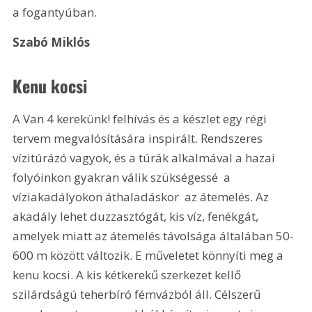
a fogantyúban.
Szabó Miklós
Kenu kocsi
A Van 4 kerekünk! felhívás és a készlet egy régi 
tervem megvalósítására inspirált. Rendszeres 
vízitúrázó vagyok, és a túrák alkalmával a hazai 
folyóinkon gyakran válik szükségessé  a 
víziakadályokon áthaladáskor  az átemelés. Az 
akadály lehet duzzasztógát, kis víz, fenékgát, 
amelyek miatt az átemelés távolsága általában 50-
600 m között változik. E műveletet könnyíti meg a 
kenu kocsi. A kis kétkerekű szerkezet kellő 
szilárdságú teherbíró fémvázból áll. Célszerű 