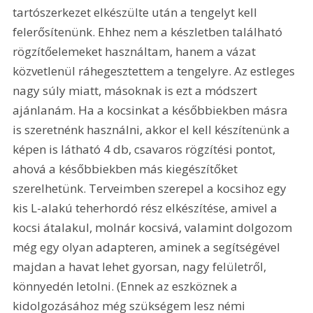
tartószerkezet elkészülte után a tengelyt kell 
felerősítenünk. Ehhez nem a készletben található 
rögzítőelemeket használtam, hanem a vázat 
közvetlenül ráhegesztettem a tengelyre. Az estleges 
nagy súly miatt, másoknak is ezt a módszert 
ajánlanám. Ha a kocsinkat a későbbiekben másra 
is szeretnénk használni, akkor el kell készítenünk a 
képen is látható 4 db, csavaros rögzítési pontot, 
ahová a későbbiekben más kiegészítőket 
szerelhetünk. Terveimben szerepel a kocsihoz egy 
kis L-alakú teherhordó rész elkészítése, amivel a 
kocsi átalakul, molnár kocsivá, valamint dolgozom 
még egy olyan adapteren, aminek a segítségével 
majdan a havat lehet gyorsan, nagy felületről, 
könnyedén letolni. (Ennek az eszköznek a 
kidolgozásához még szükségem lesz némi 