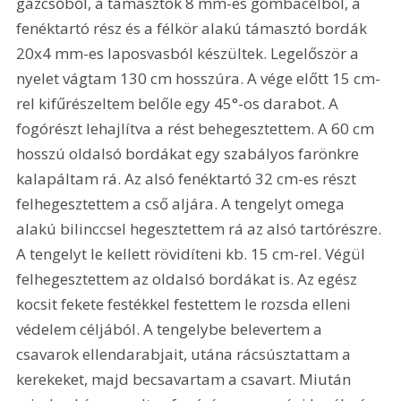
gázcsőből, a támasztók 8 mm-es gömbacélból, a 
fenéktartó rész és a félkör alakú támasztó bordák 
20x4 mm-es laposvasból készültek. Legelőször a 
nyelet vágtam 130 cm hosszúra. A vége előtt 15 cm-
rel kifűrészeltem belőle egy 45°-os darabot. A 
fogórészt lehajlítva a rést behegesztettem. A 60 cm 
hosszú oldalsó bordákat egy szabályos farönkre 
kalapáltam rá. Az alsó fenéktartó 32 cm-es részt 
felhegesztettem a cső aljára. A tengelyt omega 
alakú bilinccsel hegesztettem rá az alsó tartórészre. 
A tengelyt le kellett rövidíteni kb. 15 cm-rel. Végül 
felhegesztettem az oldalsó bordákat is. Az egész 
kocsit fekete festékkel festettem le rozsda elleni 
védelem céljából. A tengelybe belevertem a 
csavarok ellendarabjait, utána rácsúsztattam a 
kerekeket, majd becsavartam a csavart. Miután 