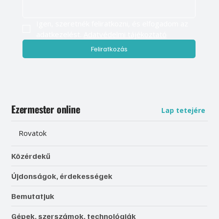
Igen, szeretnék feliratkozni, és elfogadom az 
adatkezelést. 
Adatvédelmi tájékoztató
Feliratkozás
Ezermester online
Lap tetejére
Rovatok
Közérdekű
Újdonságok, érdekességek
Bemutatjuk
Gépek, szerszámok, technológiák