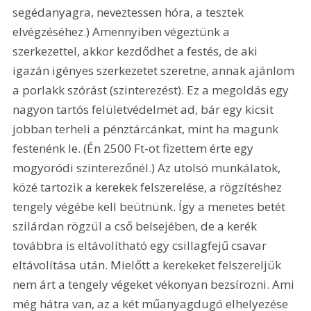
segédanyagra, neveztessen hóra, a tesztek 
elvégzéséhez.) Amennyiben végeztünk a 
szerkezettel, akkor kezdődhet a festés, de aki 
igazán igényes szerkezetet szeretne, annak ajánlom 
a porlakk szórást (szinterezést). Ez a megoldás egy 
nagyon tartós felületvédelmet ad, bár egy kicsit 
jobban terheli a pénztárcánkat, mint ha magunk 
festenénk le. (Én 2500 Ft-ot fizettem érte egy 
mogyoródi szinterezőnél.) Az utolsó munkálatok, 
közé tartozik a kerekek felszerelése, a rögzítéshez 
tengely végébe kell beütnünk. Így a menetes betét 
szilárdan rögzül a cső belsejében, de a kerék 
továbbra is eltávolítható egy csillagfejű csavar 
eltávolítása után. Mielőtt a kerekeket felszereljük 
nem árt a tengely végeket vékonyan bezsírozni. Ami 
még hátra van, az a két műanyagdugó elhelyezése 