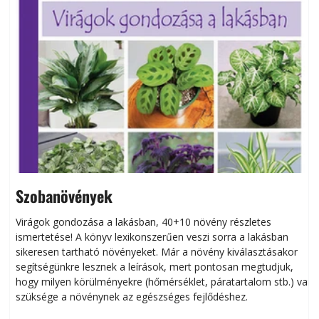
Szobanövények
Virágok gondozása a lakásban, 40+10 növény részletes
ismertetése! A könyv lexikonszerűen veszi sorra a lakásban
s
sikeresen tart­ha­tó növényeket. Már a növény kiválasztásakor
h
segítségünkre lesznek a leírások, mert pontosan megtudjuk,
k
hogy milyen körülményekre (hőmérséklet, páratartalom stb.) van
szüksége a növénynek az egészséges fejlődéshez.