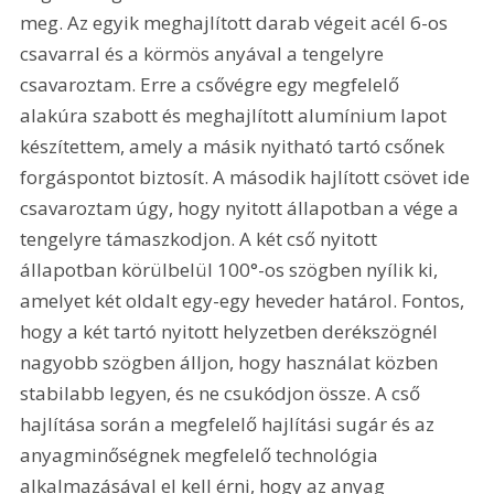
meg. Az egyik meghajlított darab végeit acél 6-os 
csavarral és a körmös anyával a tengelyre 
csavaroztam. Erre a csővégre egy megfelelő 
alakúra szabott és meghajlított alumínium lapot 
készítettem, amely a másik nyitható tartó csőnek 
forgáspontot biztosít. A második hajlított csövet ide 
csavaroztam úgy, hogy nyitott állapotban a vége a 
tengelyre támaszkodjon. A két cső nyitott 
állapotban körülbelül 100°-os szögben nyílik ki, 
amelyet két oldalt egy-egy heveder határol. Fontos, 
hogy a két tartó nyitott helyzetben derékszögnél 
nagyobb szögben álljon, hogy használat közben 
stabilabb legyen, és ne csukódjon össze. A cső 
hajlítása során a megfelelő hajlítási sugár és az 
anyagminőségnek megfelelő technológia 
alkalmazásával el kell érni, hogy az anyag 