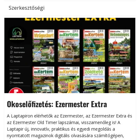
Szerkesztőségi
Okoselőfizetés: Ezermester Extra
A Laptapiron elérhetők az Ezermester, az Ezermester Extra és
az Ezermester Old Timer lapszámai, visszamenőleg is! A
Laptapir új, innovatív, praktikus és egyedi megoldás a
L
nyomtatott magazinok digitális olvasására számítógépen,