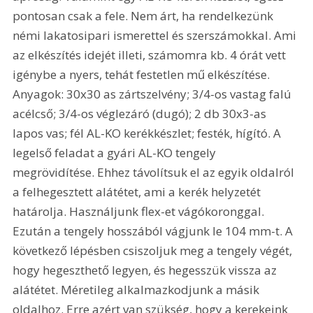
pontosan csak a fele. Nem árt, ha rendelkezünk 
némi lakatosipari ismerettel és szerszámokkal. Ami 
az elkészítés idejét illeti, számomra kb. 4 órát vett 
igénybe a nyers, tehát festetlen mű elkészítése. 
Anyagok: 30x30 as zártszelvény; 3/4-os vastag falú 
acélcső; 3/4-os véglezáró (dugó); 2 db 30x3-as 
lapos vas; fél AL-KO kerékkészlet; festék, hígító. A 
legelső feladat a gyári AL-KO tengely 
megrövidítése. Ehhez távolítsuk el az egyik oldalról 
a felhegesztett alátétet, ami a kerék helyzetét 
határolja. Használjunk flex-et vágókoronggal. 
Ezután a tengely hosszából vágjunk le 104 mm-t. A 
következő lépésben csiszoljuk meg a tengely végét, 
hogy hegeszthető legyen, és hegesszük vissza az 
alátétet. Méretileg alkalmazkodjunk a másik 
oldalhoz. Erre azért van szükség, hogy a kerekeink 