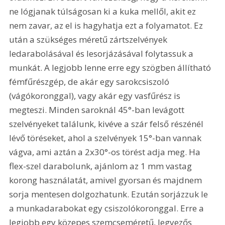
ne lógjanak túlságosan ki a kuka mellől, akit ez 
nem zavar, az el is hagyhatja ezt a folyamatot. Ez 
után a szükséges méretű zártszelvények 
ledarabolásával és lesorjázásával folytassuk a 
munkát. A legjobb lenne erre egy szögben állítható 
fémfűrészgép, de akár egy sarokcsiszoló 
(vágókoronggal), vagy akár egy vasfűrész is 
megteszi. Minden saroknál 45°-ban levágott 
szelvényeket találunk, kivéve a szár felső részénél 
lévő töréseket, ahol a szelvények 15°-ban vannak 
vágva, ami aztán a 2x30°-os törést adja meg. Ha 
flex-szel darabolunk, ajánlom az 1 mm vastag 
korong használatát, amivel gyorsan és majdnem 
sorja mentesen dolgozhatunk. Ezután sorjázzuk le 
a munkadarabokat egy csiszolókoronggal. Erre a 
legjobb egy közepes szemcseméretű, legyezős 