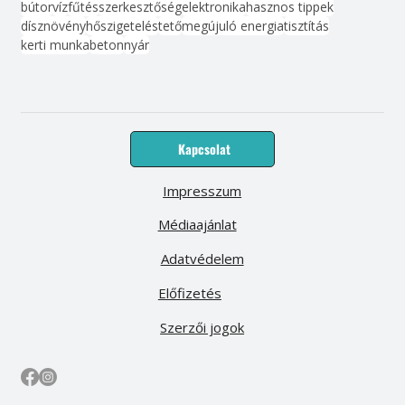
bútor
víz
fűtés
szerkesztőség
elektronika
hasznos tippek
dísznövény
hőszigetelés
tető
megújuló energia
tisztítás
kerti munka
beton
nyár
Kapcsolat
Impresszum
Médiaajánlat
Adatvédelem
Előfizetés
Szerzői jogok