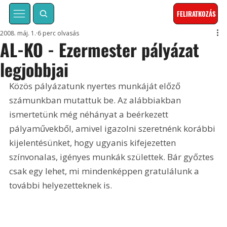
FELIRATKOZÁS
2008. máj. 1.
6 perc olvasás
AL-KO - Ezermester pályázat
legjobbjai
Közös pályázatunk nyertes munkáját előző 
számunkban mutattuk be. Az alábbiakban 
ismertetünk még néhányat a beérkezett 
pályaművekből, amivel igazolni szeretnénk korábbi 
kijelentésünket, hogy ugyanis kifejezetten 
színvonalas, igényes munkák születtek. Bár győztes 
csak egy lehet, mi mindenképpen gratulálunk a 
további helyezetteknek is.