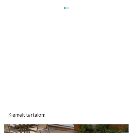
Szobanövények
Kiemelt tartalom