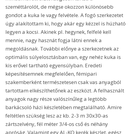
szeméttárolót, de mégse okozzon különösebb 
gondot a kuka le vagy felvétele. A fogó szerkezetet 
úgy alakítottam ki, hogy akár egy kézzel is húzható 
legyen a kocsi. Akinek pl. hegynek, felfelé kell 
mennie, nagy hasznát fogja látni ennek a 
megoldásnak. További előnye a szerkezetnek az 
optimális súlyelosztásban van, egy nehéz kuka is 
kis erővel tartható egyensúlyban. Eredeti 
képesítésemnek megfelelően, fémipari 
szakemberként természetesen csak vas anyagból 
tartottam elkészíthetőnek az eszközt. A felhasznált 
anyagok nagy része valószínűleg a legtöbb 
barkácsoló házi készletében megtalálható. Amire 
feltétlen szükség lesz az kb. 2-3 m 30x30-as 
zártszelvény, fél méter 3/4-os cső és néhány 
apróság. Valamint egy AL-KO kerék készlet, egész 