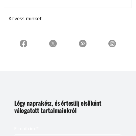
t
Kövess minket
Légy naprakész, és értesülj elsőként
válogatott tartalmainkról
E-mail cím
*