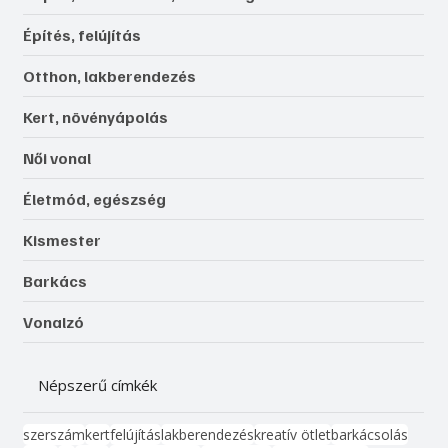
Építés, felújítás
Otthon, lakberendezés
Kert, növényápolás
Női vonal
Életmód, egészség
Kismester
Barkács
Vonalzó
Népszerű címkék
szerszám
kert
felújítás
lakberendezés
kreatív ötlet
barkácsolás