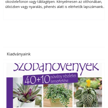
okostelefonon vagy táblagépen. Kényelmesen az otthonában,
útközben vagy nyaralás, pihenés alatt is elérhetők lapszámaink.
ú
Bárhol, bármikor, akár külföldön élve vagy dolgozva is
B
olvashatók az Ezermester lapszámai. A Laptapir kényelmes
megoldás, mert: – t
Kiadványaink