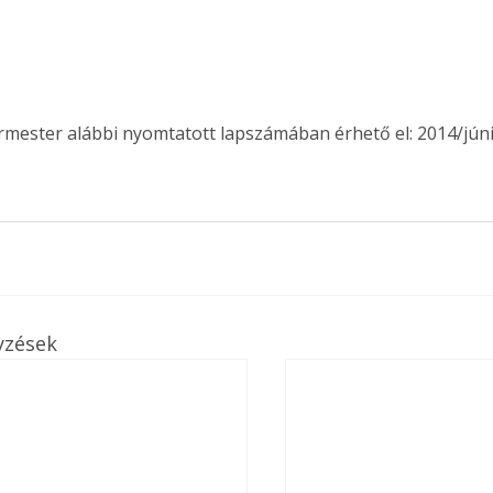
Együtt jobban megéri!
ermester alábbi nyomtatott lapszámában érhető el: 2014/júni
Bővebb információ itt!
k az
Együtt jobban megéri! A
mester
könyvek tetszőleges
er Old
párosítással kedvezményes
áron, 0 Ft postaköltséggel
ptapir új,
megrendelhetők!
és egyedi
tt
lvasására
yzések
elefonon
nyelmesen
ben vagy
t is
. Bárhol,
ön élve
ashatók az