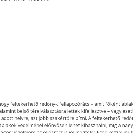
 hogy feltekerhető redőny-, fellapozórács – amit főként abla
lamint belső térelválasztásra lettek kifejlesztve – vagy eset
 adott helyre, azt jobb szakértőre bízni. A feltekerhető redő
, ablakok védelménél előnyösen lehet kihasználni, míg a nagy
ságos védelmére az ollósrács is jól megfelel. Ezek kézzel mű