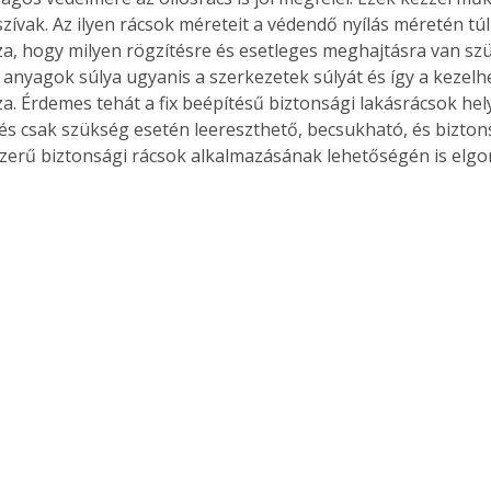
ívak. Az ilyen rácsok méreteit a védendő nyílás méretén túl 
, hogy milyen rögzítésre és esetleges meghajtásra van szü
t anyagok súlya ugyanis a szerkezetek súlyát és így a kezelh
. Érdemes tehát a fix beépítésű biztonsági lakásrácsok hely
és csak szükség esetén leereszthető, becsukható, és bizto
erű biztonsági rácsok alkalmazásának lehetőségén is elgo