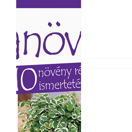
Ezermester lapszámai. A
Ezermester lapszámai
Laptapir kényelmes megoldás,
Laptapir kényelmes 
mert: – t
mert: – t