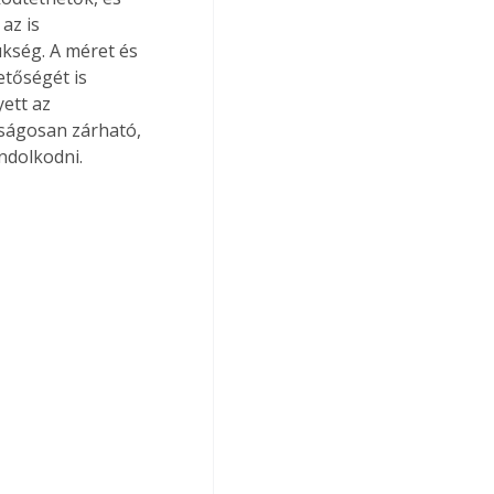
az is 
kség. A méret és 
etőségét is 
ett az 
nságosan zárható, 
ndolkodni.