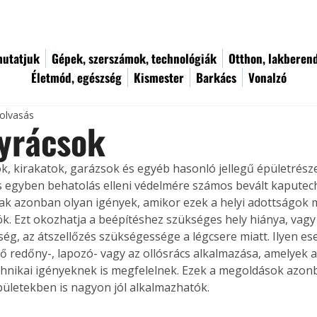
utatjuk
Gépek, szerszámok, technológiák
Otthon, lakberen
Életmód, egészség
Kismester
Barkács
Vonalzó
 olvasás
yrácsok
ok, kirakatok, garázsok és egyéb hasonló jellegű épületrész
s egyben behatolás elleni védelmére számos bevált kaputec
nak azonban olyan igények, amikor ezek a helyi adottságok 
k. Ezt okozhatja a beépítéshez szükséges hely hiánya, vagy 
ség, az átszellőzés szükségessége a légcsere miatt. Ilyen es
tő redőny-, lapozó- vagy az ollósrács alkalmazása, amelyek a
hnikai igényeknek is megfelelnek. Ezek a megoldások azonb
pületekben is nagyon jól alkalmazhatók.