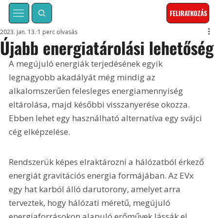
FELIRATKOZÁS
2023. jan. 13.
1 perc olvasás
Újabb energiatárolási lehetőség
A megújuló energiák terjedésének egyik 
legnagyobb akadályát még mindig az 
alkalomszerűen felesleges energiamennyiség 
eltárolása, majd későbbi visszanyerése okozza. 
Ebben lehet egy használható alternatíva egy svájci 
cég elképzelése.
Rendszerük képes elraktározni a hálózatból érkező 
energiát gravitációs energia formájában. Az EVx 
egy hat karból álló darutorony, amelyet arra 
terveztek, hogy hálózati méretű, megújuló 
energiaforrásokon alapuló erőművek lássák el 