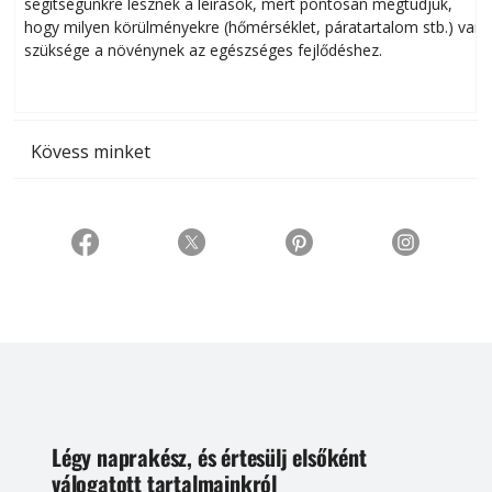
segítségünkre lesznek a leírások, mert pontosan megtudjuk,
k
hogy milyen körülményekre (hőmérséklet, páratartalom stb.) van
szüksége a növénynek az egészséges fejlődéshez.
t
Kövess minket
Légy naprakész, és értesülj elsőként
válogatott tartalmainkról