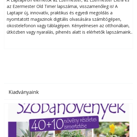
az Ezermester Old Timer lapszámai, visszamenőleg is! A
Laptapir új, innovatív, praktikus és egyedi megoldás a
L
nyomtatott magazinok digitális olvasására számítógépen,
okostelefonon vagy táblagépen. Kényelmesen az otthonában,
útközben vagy nyaralás, pihenés alatt is elérhetők lapszámaink.
ú
Bárhol, bármikor, akár külföldön élve vagy dolgozva is
B
olvashatók az Ezermester lapszámai. A Laptapir kényelmes
megoldás, mert: – t
Kiadványaink