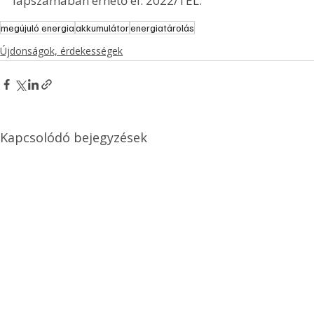
lapszámában érhető el: 2022/TÉL.
megújuló energia
akkumulátor
energiatárolás
Újdonságok, érdekességek
Kapcsolódó bejegyzések