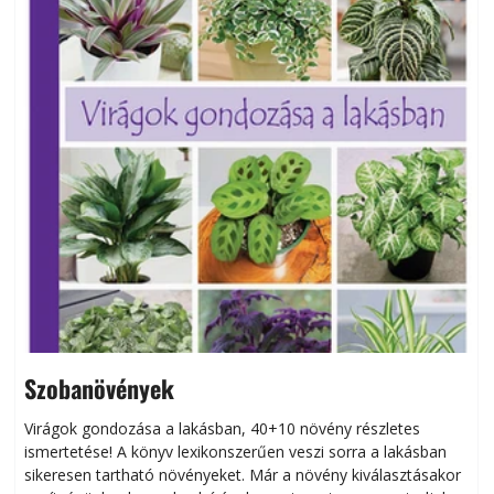
Szobanövények
Virágok gondozása a lakásban, 40+10 növény részletes
ismertetése! A könyv lexikonszerűen veszi sorra a lakásban
s
sikeresen tart­ha­tó növényeket. Már a növény kiválasztásakor
h