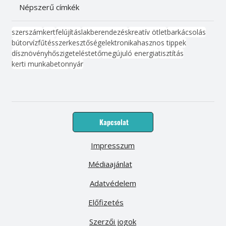
Népszerű címkék
szerszám
kert
felújítás
lakberendezés
kreatív ötlet
barkácsolás
bútor
víz
fűtés
szerkesztőség
elektronika
hasznos tippek
dísznövény
hőszigetelés
tető
megújuló energia
tisztítás
kerti munka
beton
nyár
Kapcsolat
Impresszum
Médiaajánlat
Adatvédelem
Előfizetés
Szerzői jogok