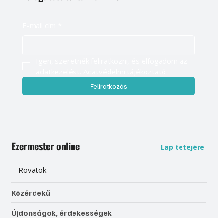
E-mail cím
*
Igen, szeretnék feliratkozni, és elfogadom az 
adatkezelést. 
Adatvédelmi tájékoztató
Feliratkozás
Ezermester online
Lap tetejére
Rovatok
Közérdekű
Újdonságok, érdekességek