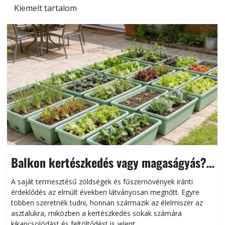
Kiemelt tartalom
Balkon kertészkedés vagy magaságyás?
Helytakarékos kertészkedés
A saját termesztésű zöldségek és fűszernövények iránti
érdeklődés az elmúlt években látványosan megnőtt. Egyre
többen szeretnék tudni, honnan származik az élelmiszer az
l
asztalukra, miközben a kertészkedés sokak számára
kikapcsolódást és feltöltődést is jelent.
é