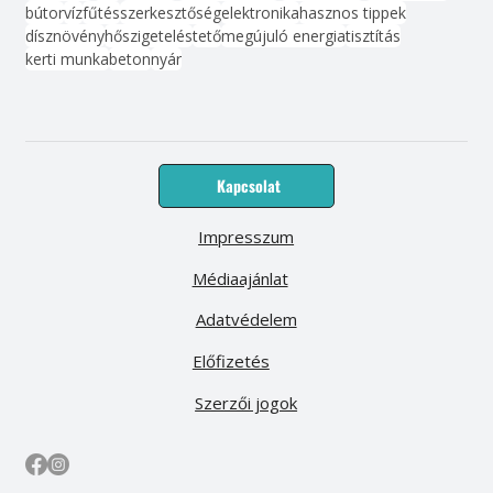
bútor
víz
fűtés
szerkesztőség
elektronika
hasznos tippek
dísznövény
hőszigetelés
tető
megújuló energia
tisztítás
kerti munka
beton
nyár
Kapcsolat
Impresszum
Médiaajánlat
Adatvédelem
Előfizetés
Szerzői jogok