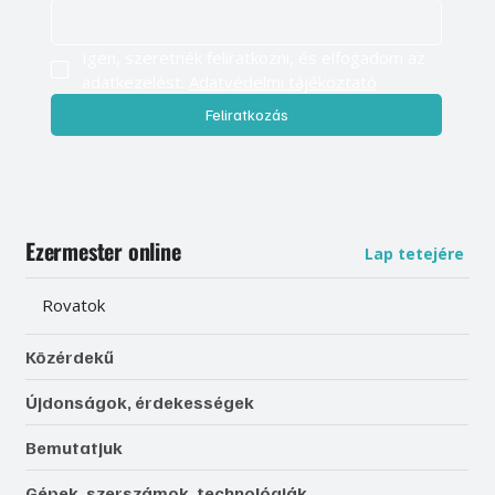
Igen, szeretnék feliratkozni, és elfogadom az 
adatkezelést. 
Adatvédelmi tájékoztató
Feliratkozás
Ezermester online
Lap tetejére
Rovatok
Közérdekű
Újdonságok, érdekességek
Bemutatjuk
Gépek, szerszámok, technológiák