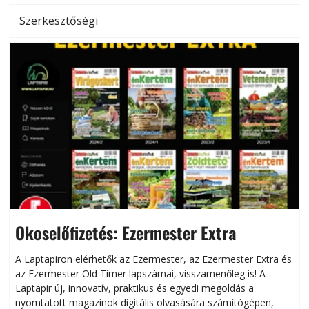
Szerkesztőségi
Okoselőfizetés: Ezermester Extra
A Laptapiron elérhetők az Ezermester, az Ezermester Extra és
az Ezermester Old Timer lapszámai, visszamenőleg is! A
Laptapir új, innovatív, praktikus és egyedi megoldás a
L
nyomtatott magazinok digitális olvasására számítógépen,