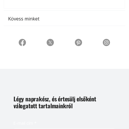
t
Kövess minket
Légy naprakész, és értesülj elsőként
válogatott tartalmainkról
E-mail cím
*