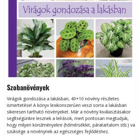
Szobanövények
Virágok gondozása a lakásban, 40+10 növény részletes
ismertetése! A könyv lexikonszerűen veszi sorra a lakásban
s
sikeresen tart­ha­tó növényeket. Már a növény kiválasztásakor
h
segítségünkre lesznek a leírások, mert pontosan megtudjuk,
k
hogy milyen körülményekre (hőmérséklet, páratartalom stb.) van
szüksége a növénynek az egészséges fejlődéshez.