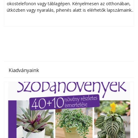
okostelefonon vagy táblagépen. Kényelmesen az otthonában,
útközben vagy nyaralás, pihenés alatt is elérhetők lapszámaink.
ú
Bárhol, bármikor, akár külföldön élve vagy dolgozva is
B
olvashatók az Ezermester lapszámai. A Laptapir kényelmes
megoldás, mert: – t
Kiadványaink