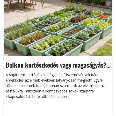
Balkon kertészkedés vagy magaságyás?
Helytakarékos kertészkedés
A saját termesztésű zöldségek és fűszernövények iránti
érdeklődés az elmúlt években látványosan megnőtt. Egyre
többen szeretnék tudni, honnan származik az élelmiszer az
l
asztalukra, miközben a kertészkedés sokak számára
kikapcsolódást és feltöltődést is jelent.
é
d