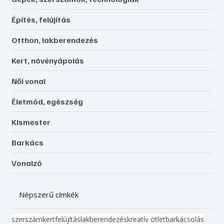
Építés, felújítás
Otthon, lakberendezés
Kert, növényápolás
Női vonal
Életmód, egészség
Kismester
Barkács
Vonalzó
Népszerű címkék
szerszám
kert
felújítás
lakberendezés
kreatív ötlet
barkácsolás