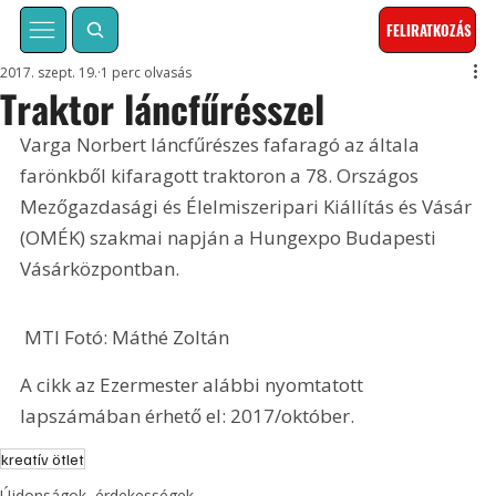
FELIRATKOZÁS
2017. szept. 19.
1 perc olvasás
Traktor láncfűrésszel
Varga Norbert láncfűrészes fafaragó az általa 
farönkből kifaragott traktoron a 78. Országos 
Mezőgazdasági és Élelmiszeripari Kiállítás és Vásár 
(OMÉK) szakmai napján a Hungexpo Budapesti 
Vásárközpontban. 
 MTI Fotó: Máthé Zoltán
A cikk az Ezermester alábbi nyomtatott 
lapszámában érhető el: 2017/október.
kreatív ötlet
Újdonságok, érdekességek